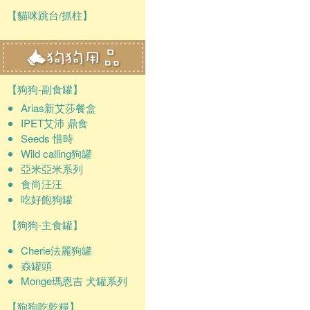
【貓咪跳台/抓柱】
【狗狗-副食罐】
Arias新艾莎餐盒
IPET艾沛 鼎食
Seeds 惜時
Wild calling狗罐
亞米亞米系列
食尚汪汪
吃好飽狗罐
【狗狗-主食罐】
Cherie法麗狗罐
猋罐頭
Monge瑪恩吉 犬罐系列
【狗狗吃乾糧】