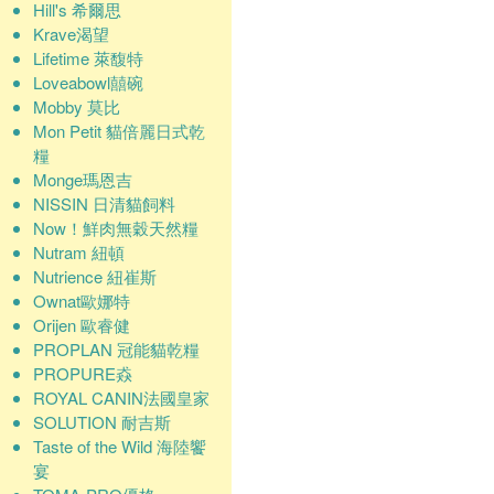
Hill's 希爾思
Krave渴望
Lifetime 萊馥特
Loveabowl囍碗
Mobby 莫比
Mon Petit 貓倍麗日式乾
糧
Monge瑪恩吉
NISSIN 日清貓飼料
Now！鮮肉無穀天然糧
Nutram 紐頓
Nutrience 紐崔斯
Ownat歐娜特
Orijen 歐睿健
PROPLAN 冠能貓乾糧
PROPURE猋
ROYAL CANIN法國皇家
SOLUTION 耐吉斯
Taste of the Wild 海陸饗
宴