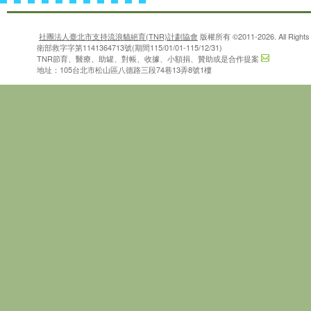
社團法人臺北市支持流浪貓絕育(TNR)計劃協會
版權所有 ©2011-2026. All Rights 
衛部救字字第1141364713號(期間115/01/01-115/12/31)
TNR節育、醫療、助罐、對帳、收據、小額捐、贊助或是合作提案
地址：105台北市松山區八德路三段74巷13弄8號1樓