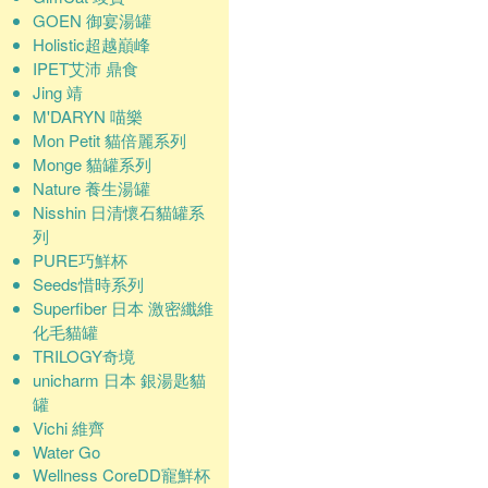
GOEN 御宴湯罐
Holistic超越巔峰
IPET艾沛 鼎食
Jing 靖
M'DARYN 喵樂
Mon Petit 貓倍麗系列
Monge 貓罐系列
Nature 養生湯罐
Nisshin 日清懷石貓罐系
列
PURE巧鮮杯
Seeds惜時系列
Superfiber 日本 激密纖維
化毛貓罐
TRILOGY奇境
unicharm 日本 銀湯匙貓
罐
Vichi 維齊
Water Go
Wellness CoreDD寵鮮杯