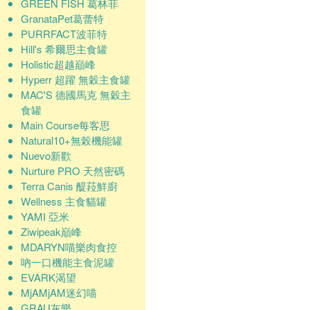
GREEN FISH 葛林菲
GranataPet葛蕾特
PURRFACT波菲特
Hill's 希爾思主食罐
Holistic超越巔峰
Hyperr 超躍 無穀主食罐
MAC'S 德國馬克 無穀主
食罐
Main Course每客思
Natural10+無榖機能罐
Nuevo新歡
Nurture PRO 天然密碼
Terra Canis 醍菈鮮廚
Wellness 主食貓罐
YAMI 亞米
Ziwipeak巔峰
MDARYN喵樂肉食控
吶一口機能主食泥罐
EVARK渴望
MjAMjAM迷幻喵
GRAU灰樂