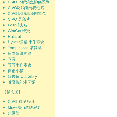
CIAO 本鰹燒魚柳條系列
CIAO啾嚕迷你捲心塊
CIAO 啾嚕高湯四連包
CIAO 柴魚片
Felix菲力貓
GimCat 竣寶
Hulucat
Hyperr超躍 手作零食
Temptations 喵愛餡
日本藍蟹肉絲
喜躍
等等手作零食
自然小貓
驕傲貓 Cat Glory
唯寶機能潔牙餅
【貓肉泥】
CIAO 肉泥系列
Miaw 妙喵肉泥系列
銀湯匙