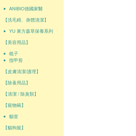
ANIBIO德國家醫
【洗毛精、身體清潔】
YU 東方森草保養系列
【美容用品】
梳子
指甲剪
【皮膚清潔/護理】
【除蚤用品】
【清潔 / 除臭類】
【寵物碗】
貓壹
【貓狗籠】