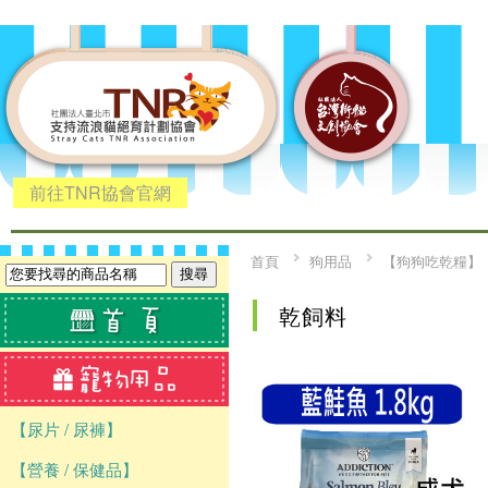
前往TNR協會官網
首頁
狗用品
【狗狗吃乾糧】
乾飼料
【尿片 / 尿褲】
【營養 / 保健品】