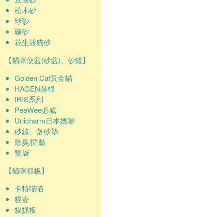
松木砂
球砂
礦砂
花生殼貓砂
【貓咪便盆(砂盆)、砂鏟】
Golden Cat黃金貓
HAGEN赫根
IRIS系列
PeeWee必威
Unicharm日本嬌聯
砂鏟、落砂墊
除臭/防黏
雙層
【貓咪抓板】
卡特喵喵
貓壹
貓抓板