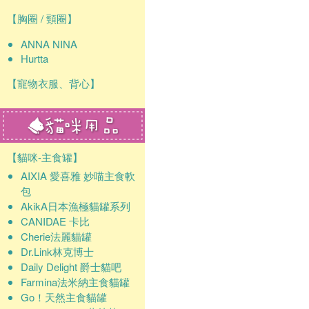
【胸圈 / 頸圈】
ANNA NINA
Hurtta
【寵物衣服、背心】
【貓咪-主食罐】
AIXIA 愛喜雅 妙喵主食軟
包
AkikA日本漁極貓罐系列
CANIDAE 卡比
Cherie法麗貓罐
Dr.Link林克博士
Daily Delight 爵士貓吧
Farmina法米納主食貓罐
Go！天然主食貓罐