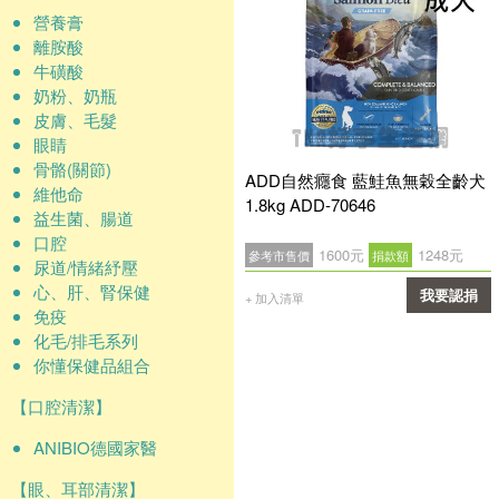
營養膏
離胺酸
牛磺酸
奶粉、奶瓶
皮膚、毛髮
眼睛
骨骼(關節)
ADD自然癮食 藍鮭魚無穀全齡犬
維他命
1.8kg ADD-70646
益生菌、腸道
口腔
1600元
1248元
參考市售價
捐款額
尿道/情緒紓壓
心、肝、腎保健
我要認捐
+ 加入清單
免疫
確認
化毛/排毛系列
你懂保健品組合
【口腔清潔】
ANIBIO德國家醫
【眼、耳部清潔】