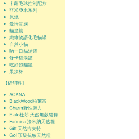
卡蘿毛球控制配方
亞米亞米系列
原燒
愛情貴族
貓皇族
纖維物語化毛貓罐
自然小貓
吶一口貓湯罐
舒卡貓湯罐
吃好飽貓罐
果凍杯
【貓飼料】
ACANA
BlackWood柏萊富
Charm野性魅力
Elato杜莎 天然無穀貓糧
Farmina 法米納天然糧
Gift 天然吉夫特
Go! 頂級抗敏天然糧