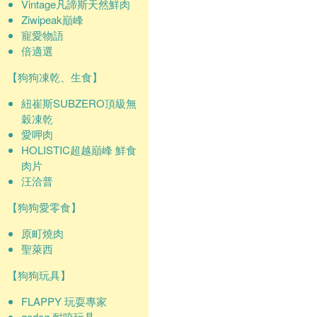
Vintage凡諦斯天然鮮肉
Ziwipeak巔峰
寵愛物語
倍適選
【狗狗凍乾、生食】
紐崔斯SUBZERO頂級無
穀凍乾
愛呷肉
HOLISTIC超越巔峰 鮮食
肉片
汪洽普
【狗狗愛零食】
原町燒肉
聖萊西
【狗狗玩具】
FLAPPY 玩耍專家
godog 耐咬玩具