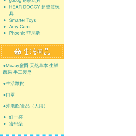
HEAR DOGGY 超聲波玩
具
Smarter Toys
Amy Carol
Phoenix 菲尼斯
●MeJoy蜜爵 天然草本 生鮮
蔬果 手工製皂
●生活雜貨
●口罩
●沖泡飲/食品（人用）
鮮一杯
蜜思朵