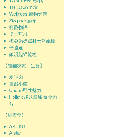
TOMA-PRO優格
TRILOGY奇境
Wellness 寵物健康
Ziwipeak巔峰
寵愛物語
博士巧思
梅亞奶奶鄉村天然寵糧
倍適選
銀湯匙貓乾糧
【貓貓凍乾、生食】
愛呷肉
自然小貓
Charm野性魅力
Holistic超越巔峰 鮮食肉
片
【貓零食】
ASUKU
A star