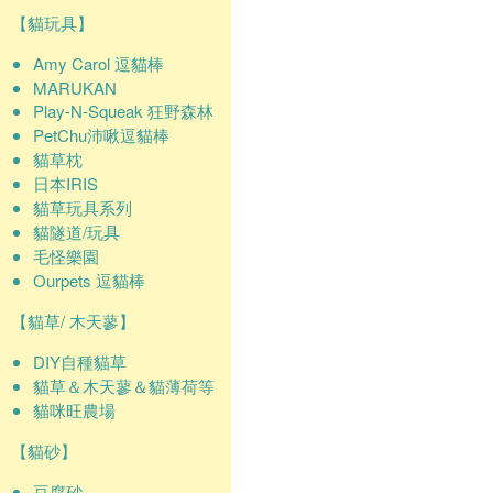
【貓玩具】
Amy Carol 逗貓棒
MARUKAN
Play-N-Squeak 狂野森林
PetChu沛啾逗貓棒
貓草枕
日本IRIS
貓草玩具系列
貓隧道/玩具
毛怪樂園
Ourpets 逗貓棒
【貓草/ 木天蓼】
DIY自種貓草
貓草＆木天蓼＆貓薄荷等
貓咪旺農場
【貓砂】
豆腐砂