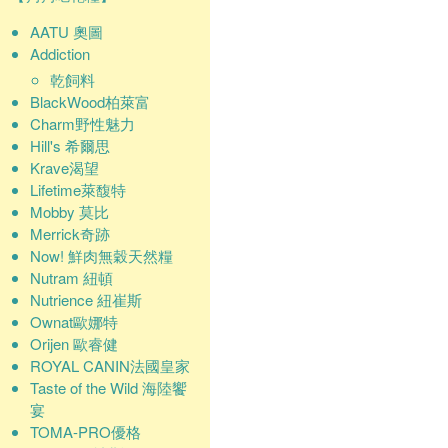
AATU 奧圖
Addiction
乾飼料
BlackWood柏萊富
Charm野性魅力
Hill's 希爾思
Krave渴望
Lifetime萊馥特
Mobby 莫比
Merrick奇跡
Now! 鮮肉無穀天然糧
Nutram 紐頓
Nutrience 紐崔斯
Ownat歐娜特
Orijen 歐睿健
ROYAL CANIN法國皇家
Taste of the Wild 海陸饗
宴
TOMA-PRO優格