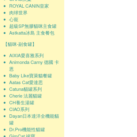
ROYAL CANIN皇家
肉球世界
心寵
超級SP無膠貓咪主食罐
Astkatta冰島 主食餐包
【貓咪-副食罐】
AIXIA愛喜雅系列
Animonda Carny 德國 卡
恩
Baby Like寶萊貓餐罐
Aatas Cat愛達思
Catuna貓罐系列
Cherie 法麗貓罐
CH養生湯罐
CIAO系列
Dayan日本達洋全機能貓
罐
Dr.Pro機能性貓罐
GimCat 竣寶