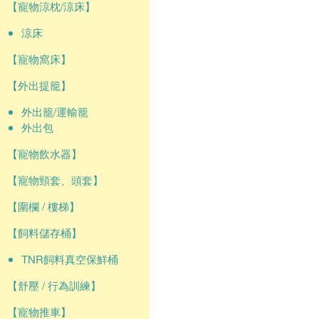
【寵物涼枕/涼床】
涼床
【寵物窩床】
【外出提籠】
外出籠/運輸籠
外出包
【寵物飲水器】
【寵物頸套、頭套】
【圍欄 / 樓梯】
【飼料儲存桶】
TNR飼料真空保鮮桶
【舒壓 / 行為訓練】
【寵物推車】