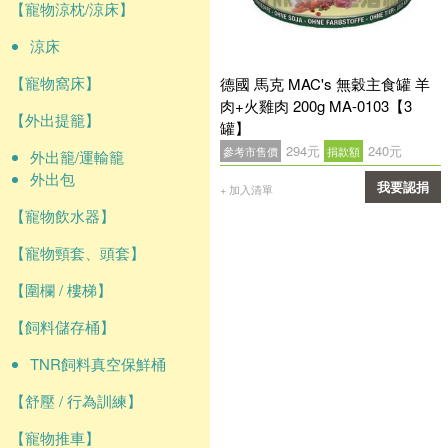
【寵物涼枕/涼床】
涼床
【寵物窩床】
德國 馬克 MAC's 無穀主食罐 羊
肉+火雞肉 200g MA-0103【3
【外出提籠】
罐】
294元
240元
參考市售價
捐款額
外出籠/運輸籠
外出包
我要認捐
+ 加入清單
【寵物飲水器】
確認
【寵物頸套、頭套】
【圍欄 / 樓梯】
【飼料儲存桶】
TNR飼料真空保鮮桶
【舒壓 / 行為訓練】
【寵物推車】