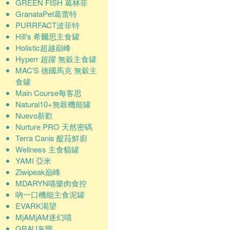
GREEN FISH 葛林菲
GranataPet葛蕾特
PURRFACT波菲特
Hill's 希爾思主食罐
Holistic超越巔峰
Hyperr 超躍 無穀主食罐
MAC'S 德國馬克 無穀主
食罐
Main Course每客思
Natural10+無榖機能罐
Nuevo新歡
Nurture PRO 天然密碼
Terra Canis 醍菈鮮廚
Wellness 主食貓罐
YAMI 亞米
Ziwipeak巔峰
MDARYN喵樂肉食控
吶一口機能主食泥罐
EVARK渴望
MjAMjAM迷幻喵
GRAU灰樂