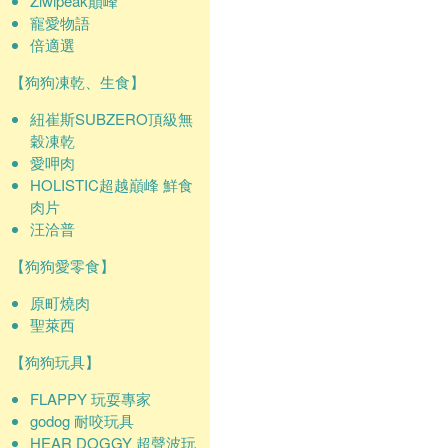
Ziwipeak巔峰
寵愛物語
倍適選
【狗狗凍乾、生食】
紐崔斯SUBZERO頂級無
穀凍乾
愛呷肉
HOLISTIC超越巔峰 鮮食
肉片
汪洽普
【狗狗愛零食】
原町燒肉
聖萊西
【狗狗玩具】
FLAPPY 玩耍專家
godog 耐咬玩具
HEAR DOGGY 超聲波玩