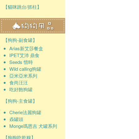
【貓咪跳台/抓柱】
【狗狗-副食罐】
Arias新艾莎餐盒
IPET艾沛 鼎食
Seeds 惜時
Wild calling狗罐
亞米亞米系列
食尚汪汪
吃好飽狗罐
【狗狗-主食罐】
Cherie法麗狗罐
猋罐頭
Monge瑪恩吉 犬罐系列
【狗狗吃乾糧】