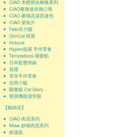
CIAO 本鰹燒魚柳條系列
CIAO啾嚕迷你捲心塊
CIAO 啾嚕高湯四連包
CIAO 柴魚片
Felix菲力貓
GimCat 竣寶
Hulucat
Hyperr超躍 手作零食
Temptations 喵愛餡
日本藍蟹肉絲
喜躍
等等手作零食
自然小貓
驕傲貓 Cat Glory
唯寶機能潔牙餅
【貓肉泥】
CIAO 肉泥系列
Miaw 妙喵肉泥系列
銀湯匙