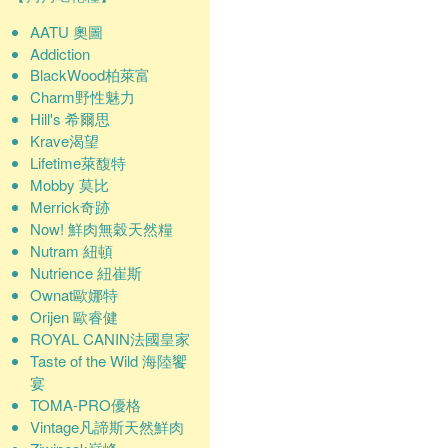
AATU 奧圖
Addiction
BlackWood柏萊富
Charm野性魅力
Hill's 希爾思
Krave渴望
Lifetime萊馥特
Mobby 莫比
Merrick奇跡
Now! 鮮肉無穀天然糧
Nutram 紐頓
Nutrience 紐崔斯
Ownat歐娜特
Orijen 歐睿健
ROYAL CANIN法國皇家
Taste of the Wild 海陸饗
宴
TOMA-PRO優格
Vintage凡諦斯天然鮮肉