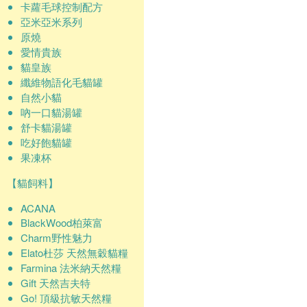
卡蘿毛球控制配方
亞米亞米系列
原燒
愛情貴族
貓皇族
纖維物語化毛貓罐
自然小貓
吶一口貓湯罐
舒卡貓湯罐
吃好飽貓罐
果凍杯
【貓飼料】
ACANA
BlackWood柏萊富
Charm野性魅力
Elato杜莎 天然無穀貓糧
Farmina 法米納天然糧
Gift 天然吉夫特
Go! 頂級抗敏天然糧