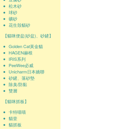
松木砂
球砂
礦砂
花生殼貓砂
【貓咪便盆(砂盆)、砂鏟】
Golden Cat黃金貓
HAGEN赫根
IRIS系列
PeeWee必威
Unicharm日本嬌聯
砂鏟、落砂墊
除臭/防黏
雙層
【貓咪抓板】
卡特喵喵
貓壹
貓抓板