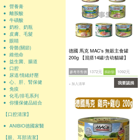
營養膏
離胺酸
牛磺酸
奶粉、奶瓶
皮膚、毛髮
眼睛
骨骼(關節)
德國 馬克 MAC's 無穀主食罐
維他命
200g 【混搭14罐/含幼貓罐】
益生菌、腸道
口腔
1372元
1092元
參考市售價
捐款額
尿道/情緒紓壓
心、肝、腎保健
我要認捐
+ 加入清單
免疫
確認
化毛/排毛系列
你懂保健品組合
【口腔清潔】
ANIBIO德國家醫
【眼、耳部清潔】