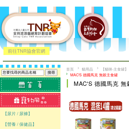
前往TNR協會官網
首頁
貓用品
【貓咪-主食罐】
MAC'S 德國馬克 無穀主食罐
MAC'S 德國馬克 
【尿片 / 尿褲】
【營養 / 保健品】