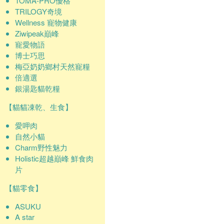
TOMA-PRO優格
TRILOGY奇境
Wellness 寵物健康
Ziwipeak巔峰
寵愛物語
博士巧思
梅亞奶奶鄉村天然寵糧
倍適選
銀湯匙貓乾糧
【貓貓凍乾、生食】
愛呷肉
自然小貓
Charm野性魅力
Holistic超越巔峰 鮮食肉
片
【貓零食】
ASUKU
A star