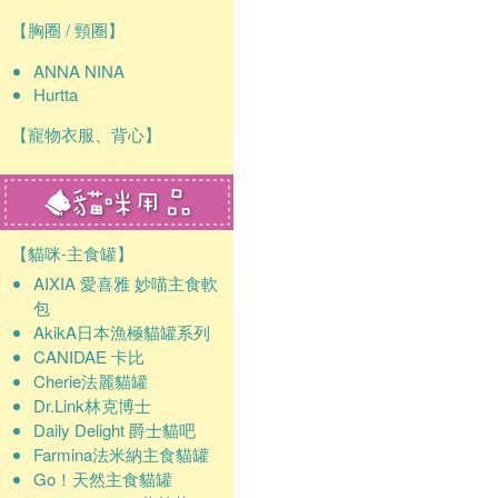
【胸圈 / 頸圈】
ANNA NINA
Hurtta
【寵物衣服、背心】
【貓咪-主食罐】
AIXIA 愛喜雅 妙喵主食軟
包
AkikA日本漁極貓罐系列
CANIDAE 卡比
Cherie法麗貓罐
Dr.Link林克博士
Daily Delight 爵士貓吧
Farmina法米納主食貓罐
Go！天然主食貓罐