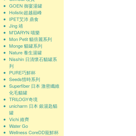
GOEN 御宴湯罐
Holistic超越巔峰
IPET艾沛 鼎食
Jing 靖
M'DARYN 喵樂
Mon Petit 貓倍麗系列
Monge 貓罐系列
Nature 養生湯罐
Nisshin 日清懷石貓罐系
列
PURE巧鮮杯
Seeds惜時系列
Superfiber 日本 激密纖維
化毛貓罐
TRILOGY奇境
unicharm 日本 銀湯匙貓
罐
Vichi 維齊
Water Go
Wellness CoreDD寵鮮杯