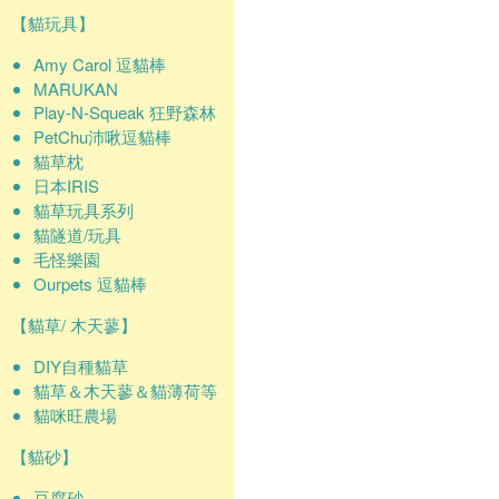
【貓玩具】
Amy Carol 逗貓棒
MARUKAN
Play-N-Squeak 狂野森林
PetChu沛啾逗貓棒
貓草枕
日本IRIS
貓草玩具系列
貓隧道/玩具
毛怪樂園
Ourpets 逗貓棒
【貓草/ 木天蓼】
DIY自種貓草
貓草＆木天蓼＆貓薄荷等
貓咪旺農場
【貓砂】
豆腐砂