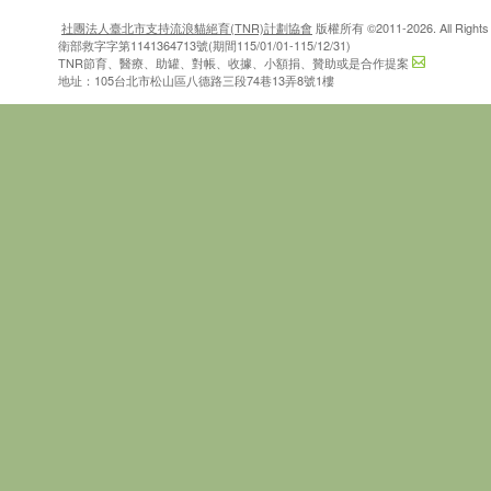
社團法人臺北市支持流浪貓絕育(TNR)計劃協會
版權所有 ©2011-2026. All Rights 
衛部救字字第1141364713號(期間115/01/01-115/12/31)
TNR節育、醫療、助罐、對帳、收據、小額捐、贊助或是合作提案
地址：105台北市松山區八德路三段74巷13弄8號1樓