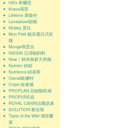
Hill's 希爾思
Krave渴望
Lifetime 萊馥特
Loveabowl囍碗
Mobby 莫比
Mon Petit 貓倍麗日式乾
糧
Monge瑪恩吉
NISSIN 日清貓飼料
Now！鮮肉無穀天然糧
Nutram 紐頓
Nutrience 紐崔斯
Ownat歐娜特
Orijen 歐睿健
PROPLAN 冠能貓乾糧
PROPURE猋
ROYAL CANIN法國皇家
SOLUTION 耐吉斯
Taste of the Wild 海陸饗
宴