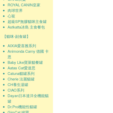
ROYAL CANIN皇家
肉球世界
心寵
超級SP無膠貓咪主食罐
Astkatta冰島 主食餐包
【貓咪-副食罐】
AIXIA愛喜雅系列
Animonda Carny 德國 卡
恩
Baby Like寶萊貓餐罐
Aatas Cat愛達思
Catuna貓罐系列
Cherie 法麗貓罐
CH養生湯罐
CIAO系列
Dayan日本達洋全機能貓
罐
Dr.Pro機能性貓罐
GimCat 竣寶