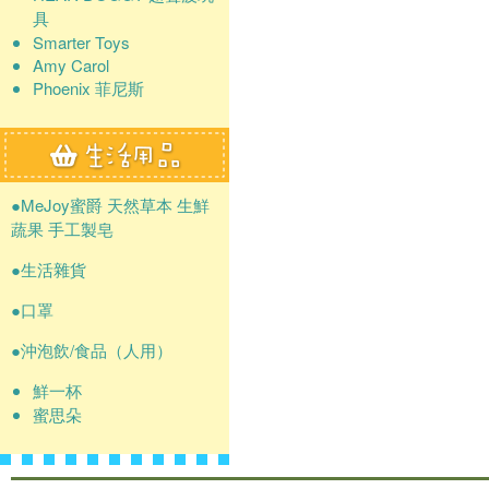
具
Smarter Toys
Amy Carol
Phoenix 菲尼斯
●MeJoy蜜爵 天然草本 生鮮
蔬果 手工製皂
●生活雜貨
●口罩
●沖泡飲/食品（人用）
鮮一杯
蜜思朵