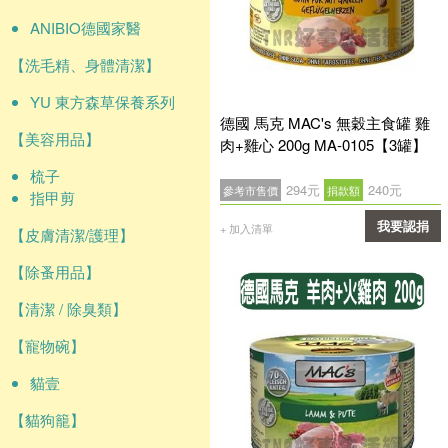
ANIBIO德國家醫
【洗毛精、身體清潔】
YU 東方森草保養系列
德國 馬克 MAC's 無穀主食罐 雞
【美容用品】
肉+雞心 200g MA-0105【3罐】
梳子
294元
240元
參考市售價
捐款額
指甲剪
我要認捐
+ 加入清單
【皮膚清潔/護理】
確認
【除蚤用品】
【清潔 / 除臭類】
【寵物碗】
貓壹
【貓狗籠】