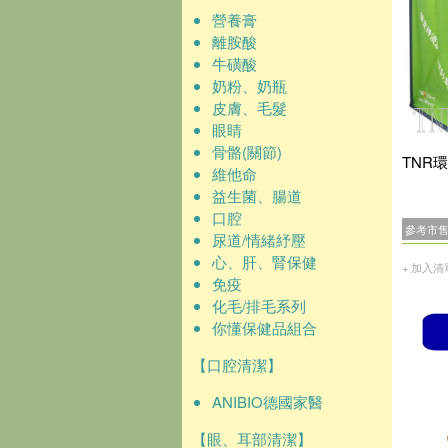
營養膏
離胺酸
牛磺酸
奶粉、奶瓶
皮膚、毛髮
眼睛
骨骼(關節)
TNR環
維他命
益生菌、腸道
口腔
參考市
尿道/情緒紓壓
心、肝、腎保健
+ 加入清
免疫
化毛/排毛系列
你懂保健品組合
【口腔清潔】
ANIBIO德國家醫
【眼、耳部清潔】