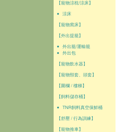
【寵物涼枕/涼床】
涼床
【寵物窩床】
【外出提籠】
外出籠/運輸籠
外出包
【寵物飲水器】
【寵物頸套、頭套】
【圍欄 / 樓梯】
【飼料儲存桶】
TNR飼料真空保鮮桶
【舒壓 / 行為訓練】
【寵物推車】