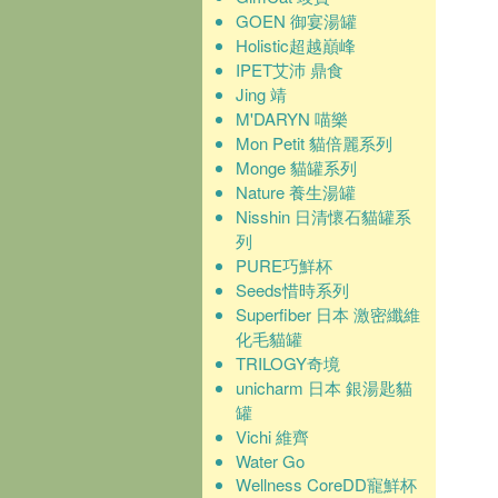
GOEN 御宴湯罐
Holistic超越巔峰
IPET艾沛 鼎食
Jing 靖
M'DARYN 喵樂
Mon Petit 貓倍麗系列
Monge 貓罐系列
Nature 養生湯罐
Nisshin 日清懷石貓罐系
列
PURE巧鮮杯
Seeds惜時系列
Superfiber 日本 激密纖維
化毛貓罐
TRILOGY奇境
unicharm 日本 銀湯匙貓
罐
Vichi 維齊
Water Go
Wellness CoreDD寵鮮杯