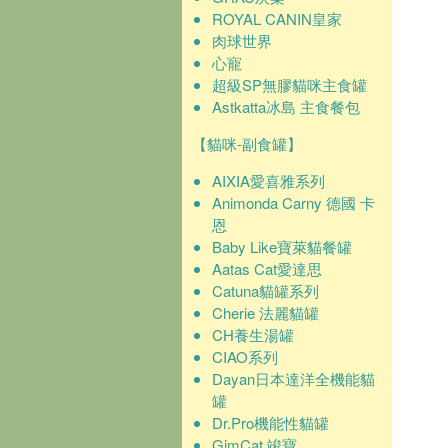
ROYAL CANIN皇家
肉球世界
心寵
超級SP無膠貓咪主食罐
Astkatta冰島 主食餐包
【貓咪-副食罐】
AIXIA愛喜雅系列
Animonda Carny 德國 卡
恩
Baby Like寶萊貓餐罐
Aatas Cat愛達思
Catuna貓罐系列
Cherie 法麗貓罐
CH養生湯罐
CIAO系列
Dayan日本達洋全機能貓
罐
Dr.Pro機能性貓罐
GimCat 竣寶