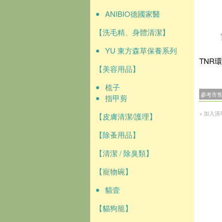
ANIBIO德國家醫
【洗毛精、身體清潔】
YU 東方森草保養系列
TNR環
【美容用品】
梳子
參考市
指甲剪
+ 加入清
【皮膚清潔/護理】
【除蚤用品】
【清潔 / 除臭類】
【寵物碗】
貓壹
【貓狗籠】