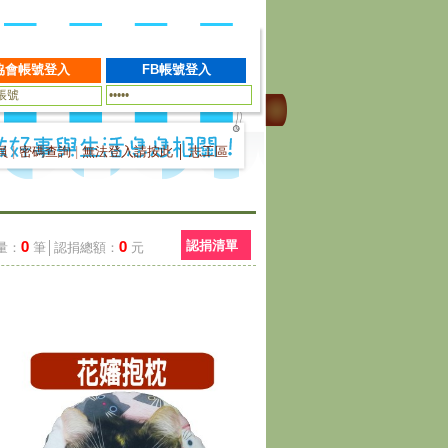
員
|
密碼查詢
|
無法登入請按此
│
志工區
0
0
認捐清單
量：
筆│認捐總額：
元