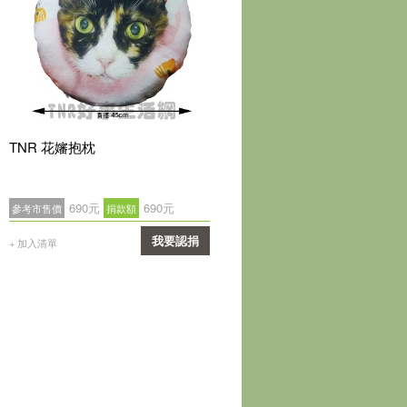
TNR 花嬸抱枕
690元
690元
參考市售價
捐款額
我要認捐
+ 加入清單
確認