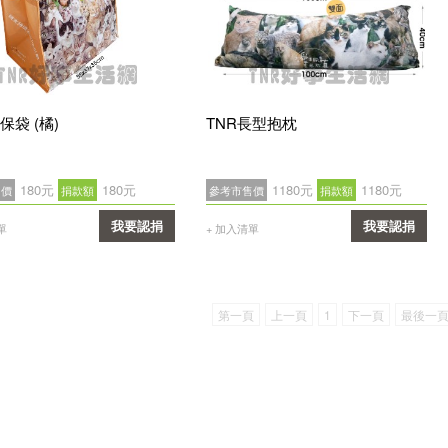
保袋 (橘)
TNR長型抱枕
180元
180元
1180元
1180元
售價
捐款額
參考市售價
捐款額
我要認捐
我要認捐
單
+ 加入清單
確認
確認
第一頁
上一頁
1
下一頁
最後一