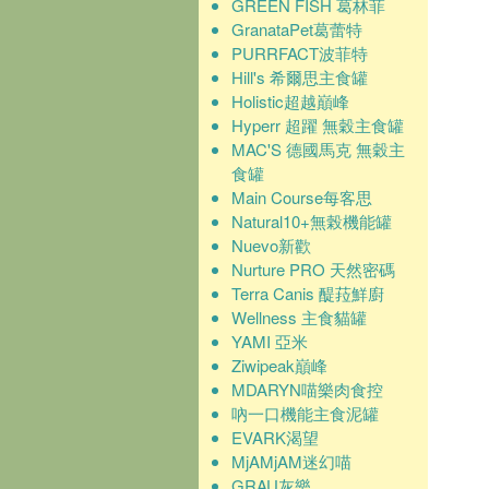
GREEN FISH 葛林菲
GranataPet葛蕾特
PURRFACT波菲特
Hill's 希爾思主食罐
Holistic超越巔峰
Hyperr 超躍 無穀主食罐
MAC'S 德國馬克 無穀主
食罐
Main Course每客思
Natural10+無榖機能罐
Nuevo新歡
Nurture PRO 天然密碼
Terra Canis 醍菈鮮廚
Wellness 主食貓罐
YAMI 亞米
Ziwipeak巔峰
MDARYN喵樂肉食控
吶一口機能主食泥罐
EVARK渴望
MjAMjAM迷幻喵
GRAU灰樂