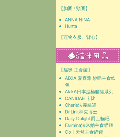
【胸圈 / 頸圈】
ANNA NINA
Hurtta
【寵物衣服、背心】
【貓咪-主食罐】
AIXIA 愛喜雅 妙喵主食軟
包
AkikA日本漁極貓罐系列
CANIDAE 卡比
Cherie法麗貓罐
Dr.Link林克博士
Daily Delight 爵士貓吧
Farmina法米納主食貓罐
Go！天然主食貓罐