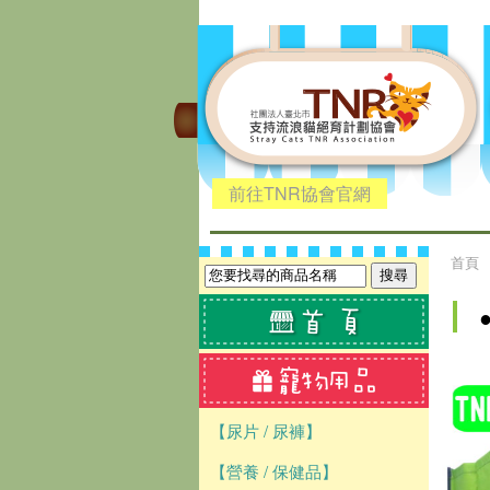
前往TNR協會官網
首頁
【尿片 / 尿褲】
【營養 / 保健品】