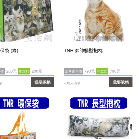
保袋 (綠)
TNR 帥帥貓型抱枕
200元
200元
790元
790元
售價
捐款額
參考市售價
捐款額
我要認捐
我要認捐
單
+ 加入清單
確認
確認