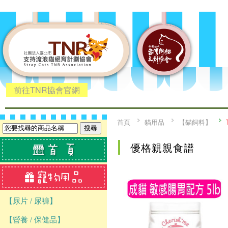
前往TNR協會官網
首頁
貓用品
【貓飼料】
優格親親食譜
【尿片 / 尿褲】
【營養 / 保健品】