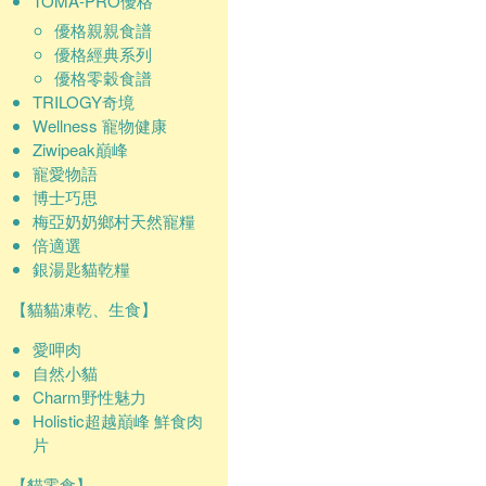
TOMA-PRO優格
優格親親食譜
優格經典系列
優格零穀食譜
TRILOGY奇境
Wellness 寵物健康
Ziwipeak巔峰
寵愛物語
博士巧思
梅亞奶奶鄉村天然寵糧
倍適選
銀湯匙貓乾糧
【貓貓凍乾、生食】
愛呷肉
自然小貓
Charm野性魅力
Holistic超越巔峰 鮮食肉
片
【貓零食】