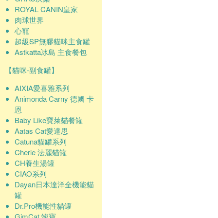
ROYAL CANIN皇家
肉球世界
心寵
超級SP無膠貓咪主食罐
Astkatta冰島 主食餐包
【貓咪-副食罐】
AIXIA愛喜雅系列
Animonda Carny 德國 卡
恩
Baby Like寶萊貓餐罐
Aatas Cat愛達思
Catuna貓罐系列
Cherie 法麗貓罐
CH養生湯罐
CIAO系列
Dayan日本達洋全機能貓
罐
Dr.Pro機能性貓罐
GimCat 竣寶