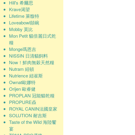
Hill's 希爾思
Krave渴望
Lifetime 萊馥特
Loveabowl囍碗
Mobby 莫比
Mon Petit 貓倍麗日式乾
糧
Monge瑪恩吉
NISSIN 日清貓飼料
Now！鮮肉無穀天然糧
Nutram 紐頓
Nutrience 紐崔斯
Ownat歐娜特
Orijen 歐睿健
PROPLAN 冠能貓乾糧
PROPURE猋
ROYAL CANIN法國皇家
SOLUTION 耐吉斯
Taste of the Wild 海陸饗
宴