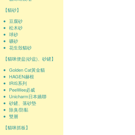
【貓砂】
豆腐砂
松木砂
球砂
礦砂
花生殼貓砂
【貓咪便盆(砂盆)、砂鏟】
Golden Cat黃金貓
HAGEN赫根
IRIS系列
PeeWee必威
Unicharm日本嬌聯
砂鏟、落砂墊
除臭/防黏
雙層
【貓咪抓板】