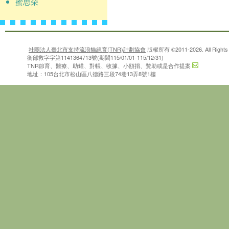
蜜思朵
社團法人臺北市支持流浪貓絕育(TNR)計劃協會
版權所有 ©2011-2026. All Rights 
衛部救字字第1141364713號(期間115/01/01-115/12/31)
TNR節育、醫療、助罐、對帳、收據、小額捐、贊助或是合作提案
地址：105台北市松山區八德路三段74巷13弄8號1樓