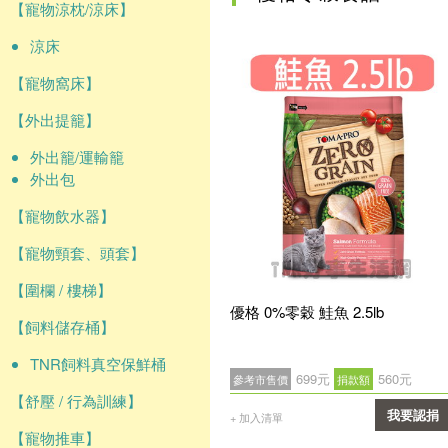
【寵物涼枕/涼床】
涼床
【寵物窩床】
【外出提籠】
外出籠/運輸籠
外出包
【寵物飲水器】
【寵物頸套、頭套】
【圍欄 / 樓梯】
優格 0%零穀 鮭魚 2.5lb
【飼料儲存桶】
TNR飼料真空保鮮桶
699元
560元
參考市售價
捐款額
【舒壓 / 行為訓練】
我要認捐
+ 加入清單
【寵物推車】