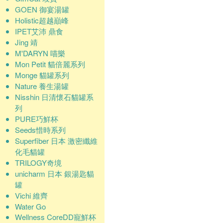
GOEN 御宴湯罐
Holistic超越巔峰
IPET艾沛 鼎食
Jing 靖
M'DARYN 喵樂
Mon Petit 貓倍麗系列
Monge 貓罐系列
Nature 養生湯罐
Nisshin 日清懷石貓罐系
列
PURE巧鮮杯
Seeds惜時系列
Superfiber 日本 激密纖維
化毛貓罐
TRILOGY奇境
unicharm 日本 銀湯匙貓
罐
Vichi 維齊
Water Go
Wellness CoreDD寵鮮杯