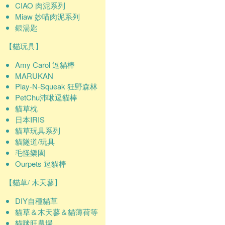
CIAO 肉泥系列
Miaw 妙喵肉泥系列
銀湯匙
【貓玩具】
Amy Carol 逗貓棒
MARUKAN
Play-N-Squeak 狂野森林
PetChu沛啾逗貓棒
貓草枕
日本IRIS
貓草玩具系列
貓隧道/玩具
毛怪樂園
Ourpets 逗貓棒
【貓草/ 木天蓼】
DIY自種貓草
貓草＆木天蓼＆貓薄荷等
貓咪旺農場