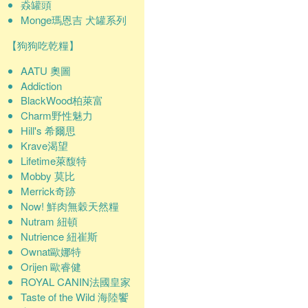
猋罐頭
Monge瑪恩吉 犬罐系列
【狗狗吃乾糧】
AATU 奧圖
Addiction
BlackWood柏萊富
Charm野性魅力
Hill's 希爾思
Krave渴望
Lifetime萊馥特
Mobby 莫比
Merrick奇跡
Now! 鮮肉無穀天然糧
Nutram 紐頓
Nutrience 紐崔斯
Ownat歐娜特
Orijen 歐睿健
ROYAL CANIN法國皇家
Taste of the Wild 海陸饗