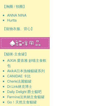
確認
【胸圈 / 頸圈】
ANNA NINA
Hurtta
【寵物衣服、背心】
【貓咪-主食罐】
AIXIA 愛喜雅 妙喵主食軟
包
AkikA日本漁極貓罐系列
CANIDAE 卡比
Cherie法麗貓罐
Dr.Link林克博士
Daily Delight 爵士貓吧
Farmina法米納主食貓罐
Go！天然主食貓罐