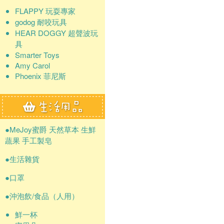
FLAPPY 玩耍專家
godog 耐咬玩具
HEAR DOGGY 超聲波玩
具
Smarter Toys
Amy Carol
Phoenix 菲尼斯
●MeJoy蜜爵 天然草本 生鮮
蔬果 手工製皂
●生活雜貨
●口罩
●沖泡飲/食品（人用）
鮮一杯