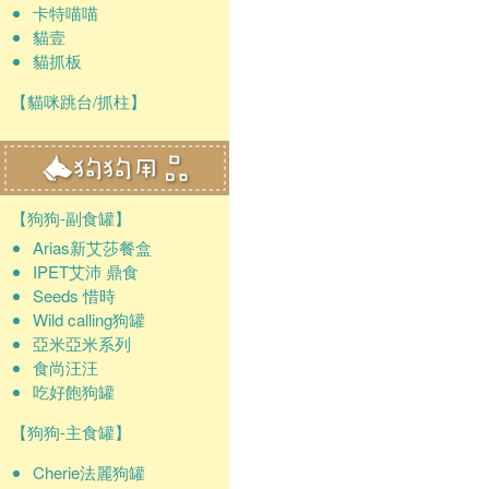
卡特喵喵
貓壹
貓抓板
【貓咪跳台/抓柱】
【狗狗-副食罐】
Arias新艾莎餐盒
IPET艾沛 鼎食
Seeds 惜時
Wild calling狗罐
亞米亞米系列
食尚汪汪
吃好飽狗罐
【狗狗-主食罐】
Cherie法麗狗罐