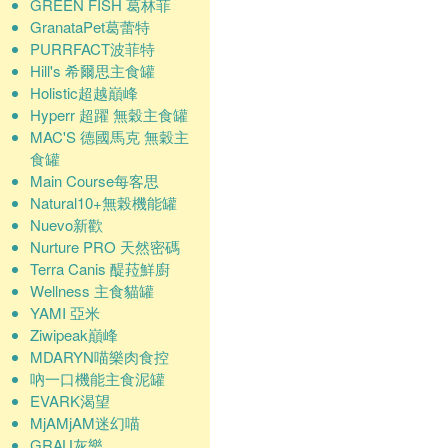
GREEN FISH 葛林菲
GranataPet葛蕾特
PURRFACT波菲特
Hill's 希爾思主食罐
Holistic超越巔峰
Hyperr 超躍 無穀主食罐
MAC'S 德國馬克 無穀主
食罐
Main Course每客思
Natural10+無榖機能罐
Nuevo新歡
Nurture PRO 天然密碼
Terra Canis 醍菈鮮廚
Wellness 主食貓罐
YAMI 亞米
Ziwipeak巔峰
MDARYN喵樂肉食控
吶一口機能主食泥罐
EVARK渴望
MjAMjAM迷幻喵
GRAU灰樂