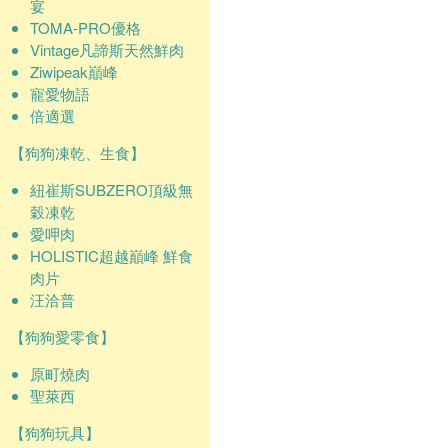
宴
TOMA-PRO優格
Vintage凡諦斯天然鮮肉
Ziwipeak巔峰
寵愛物語
倍適選
【狗狗凍乾、生食】
紐崔斯SUBZERO頂級無
穀凍乾
愛呷肉
HOLISTIC超越巔峰 鮮食
肉片
汪洽普
【狗狗愛零食】
原町燒肉
聖萊西
【狗狗玩具】