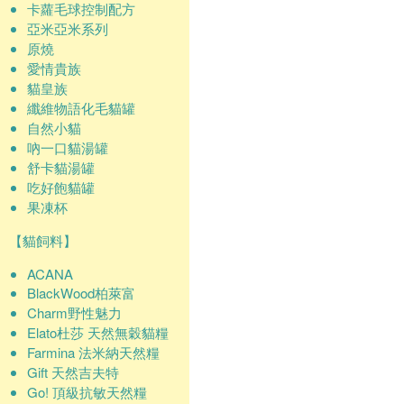
卡蘿毛球控制配方
亞米亞米系列
原燒
愛情貴族
貓皇族
纖維物語化毛貓罐
自然小貓
吶一口貓湯罐
舒卡貓湯罐
吃好飽貓罐
果凍杯
【貓飼料】
ACANA
BlackWood柏萊富
Charm野性魅力
Elato杜莎 天然無穀貓糧
Farmina 法米納天然糧
Gift 天然吉夫特
Go! 頂級抗敏天然糧