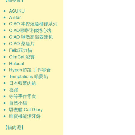
ASUKU
A star
CIAO 本鰹燒魚柳條系列
CIAO啾嚕迷你捲心塊
CIAO 啾嚕高湯四連包
CIAO 柴魚片
Felix菲力貓
GimCat 竣寶
Hulucat
Hyperr超躍 手作零食
Temptations 喵愛餡
日本藍蟹肉絲
喜躍
等等手作零食
自然小貓
驕傲貓 Cat Glory
唯寶機能潔牙餅
【貓肉泥】