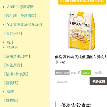
ANIBIO德國家醫
【洗毛精、身體清潔】
YU 東方森草保養系列
【美容用品】
梳子
指甲剪
【皮膚清潔/護理】
優格 高齡貓 高纖低脂配方 雞肉&
米 7kg
【除蚤用品】
1960元
1709元
參考市售價
捐款額
【清潔 / 除臭類】
我要認捐
+ 加入清單
【寵物碗】
確認
貓壹
【貓狗籠】
優格零穀食譜