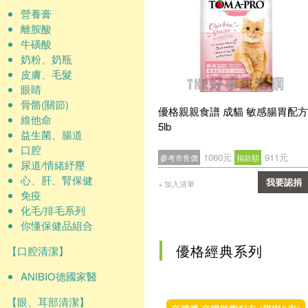
營養膏
離胺酸
牛磺酸
奶粉、奶瓶
皮膚、毛髮
眼睛
骨骼(關節)
優格親親食譜 成貓 敏感腸胃配方
維他命
5lb
益生菌、腸道
口腔
1060元
911元
參考市售價
捐款額
尿道/情緒紓壓
心、肝、腎保健
我要認捐
+ 加入清單
免疫
確認
化毛/排毛系列
你懂保健品組合
優格經典系列
【口腔清潔】
ANIBIO德國家醫
【眼、耳部清潔】