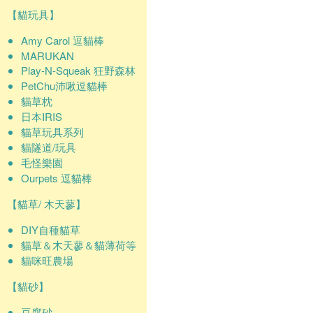
【貓玩具】
Amy Carol 逗貓棒
MARUKAN
Play-N-Squeak 狂野森林
PetChu沛啾逗貓棒
貓草枕
日本IRIS
貓草玩具系列
貓隧道/玩具
毛怪樂園
Ourpets 逗貓棒
【貓草/ 木天蓼】
DIY自種貓草
貓草＆木天蓼＆貓薄荷等
貓咪旺農場
【貓砂】
豆腐砂