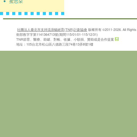
蜜思朵
社團法人臺北市支持流浪貓絕育(TNR)計劃協會
版權所有 ©2011-2026. All Rights 
衛部救字字第1141364713號(期間115/01/01-115/12/31)
TNR節育、醫療、助罐、對帳、收據、小額捐、贊助或是合作提案
地址：105台北市松山區八德路三段74巷13弄8號1樓