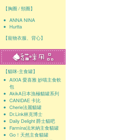
確認
【胸圈 / 頸圈】
ANNA NINA
Hurtta
【寵物衣服、背心】
【貓咪-主食罐】
AIXIA 愛喜雅 妙喵主食軟
包
AkikA日本漁極貓罐系列
CANIDAE 卡比
Cherie法麗貓罐
Dr.Link林克博士
Daily Delight 爵士貓吧
Farmina法米納主食貓罐
Go！天然主食貓罐