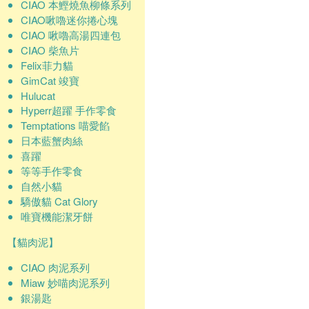
CIAO 本鰹燒魚柳條系列
CIAO啾嚕迷你捲心塊
CIAO 啾嚕高湯四連包
CIAO 柴魚片
Felix菲力貓
GimCat 竣寶
Hulucat
Hyperr超躍 手作零食
Temptations 喵愛餡
日本藍蟹肉絲
喜躍
等等手作零食
自然小貓
驕傲貓 Cat Glory
唯寶機能潔牙餅
【貓肉泥】
CIAO 肉泥系列
Miaw 妙喵肉泥系列
銀湯匙