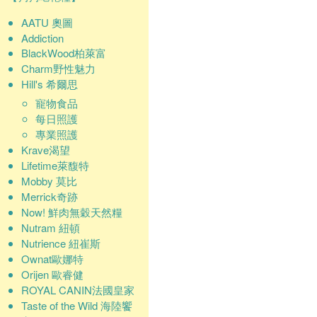
AATU 奧圖
Addiction
BlackWood柏萊富
Charm野性魅力
Hill's 希爾思
寵物食品
每日照護
專業照護
Krave渴望
Lifetime萊馥特
Mobby 莫比
Merrick奇跡
Now! 鮮肉無穀天然糧
Nutram 紐頓
Nutrience 紐崔斯
Ownat歐娜特
Orijen 歐睿健
ROYAL CANIN法國皇家
Taste of the Wild 海陸饗