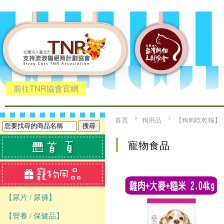
前往TNR協會官網
首頁
狗用品
【狗狗吃乾糧】
寵物食品
【尿片 / 尿褲】
【營養 / 保健品】