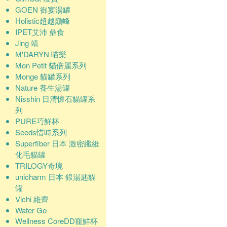
GOEN 御宴湯罐
Holistic超越巔峰
IPET艾沛 鼎食
Jing 靖
M'DARYN 喵樂
Mon Petit 貓倍麗系列
Monge 貓罐系列
Nature 養生湯罐
Nisshin 日清懷石貓罐系
列
PURE巧鮮杯
Seeds惜時系列
Superfiber 日本 激密纖維
化毛貓罐
TRILOGY奇境
unicharm 日本 銀湯匙貓
罐
Vichi 維齊
Water Go
Wellness CoreDD寵鮮杯