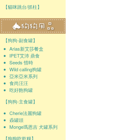
【貓咪跳台/抓柱】
【狗狗-副食罐】
Arias新艾莎餐盒
IPET艾沛 鼎食
Seeds 惜時
Wild calling狗罐
亞米亞米系列
食尚汪汪
吃好飽狗罐
【狗狗-主食罐】
Cherie法麗狗罐
猋罐頭
Monge瑪恩吉 犬罐系列
【狗狗吃乾糧】