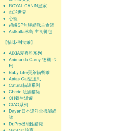
ROYAL CANIN皇家
肉球世界
心寵
超級SP無膠貓咪主食罐
Astkatta冰島 主食餐包
【貓咪-副食罐】
AIXIA愛喜雅系列
Animonda Carny 德國 卡
恩
Baby Like寶萊貓餐罐
Aatas Cat愛達思
Catuna貓罐系列
Cherie 法麗貓罐
CH養生湯罐
CIAO系列
Dayan日本達洋全機能貓
罐
Dr.Pro機能性貓罐
GimCat 竣寶