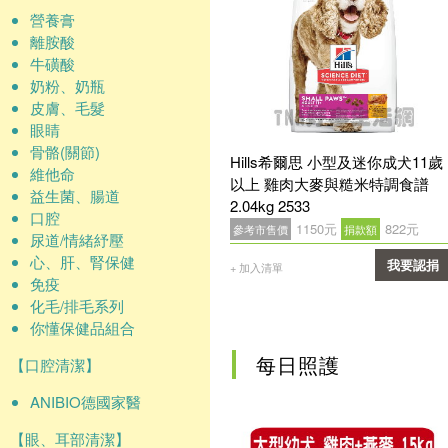
營養膏
離胺酸
牛磺酸
奶粉、奶瓶
皮膚、毛髮
眼睛
骨骼(關節)
Hills希爾思 小型及迷你成犬11歲
維他命
以上 雞肉大麥與糙米特調食譜
益生菌、腸道
2.04kg 2533
口腔
1150元
822元
參考市售價
捐款額
尿道/情緒紓壓
心、肝、腎保健
我要認捐
+ 加入清單
免疫
確認
化毛/排毛系列
你懂保健品組合
每日照護
【口腔清潔】
ANIBIO德國家醫
【眼、耳部清潔】