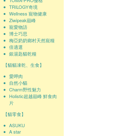
TOMA-PRO優格
TRILOGY奇境
Wellness 寵物健康
Ziwipeak巔峰
寵愛物語
博士巧思
梅亞奶奶鄉村天然寵糧
倍適選
銀湯匙貓乾糧
【貓貓凍乾、生食】
愛呷肉
自然小貓
Charm野性魅力
Holistic超越巔峰 鮮食肉
片
【貓零食】
ASUKU
A star