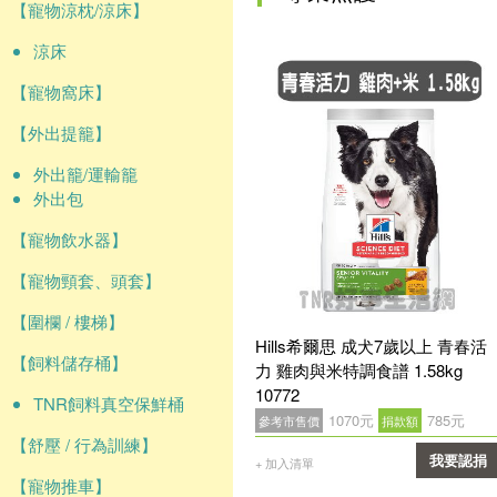
【寵物涼枕/涼床】
涼床
【寵物窩床】
【外出提籠】
外出籠/運輸籠
外出包
【寵物飲水器】
【寵物頸套、頭套】
【圍欄 / 樓梯】
Hills希爾思 成犬7歲以上 青春活
【飼料儲存桶】
力 雞肉與米特調食譜 1.58kg
10772
TNR飼料真空保鮮桶
1070元
785元
參考市售價
捐款額
【舒壓 / 行為訓練】
我要認捐
+ 加入清單
【寵物推車】