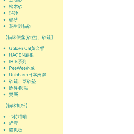
松木砂
球砂
礦砂
花生殼貓砂
【貓咪便盆(砂盆)、砂鏟】
Golden Cat黃金貓
HAGEN赫根
IRIS系列
PeeWee必威
Unicharm日本嬌聯
砂鏟、落砂墊
除臭/防黏
雙層
【貓咪抓板】
卡特喵喵
貓壹
貓抓板