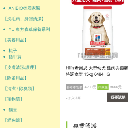
ANIBIO德國家醫
【洗毛精、身體清潔】
YU 東方森草保養系列
【美容用品】
梳子
指甲剪
【皮膚清潔/護理】
Hill's希爾思 大型幼犬 雞肉與燕
特調食譜 15kg 6484HG
【除蚤用品】
4200元
3666元
參考市售價
捐款額
【清潔 / 除臭類】
我要認捐
+ 加入清單
【寵物碗】
確認
貓壹
【貓狗籠】
專業照護