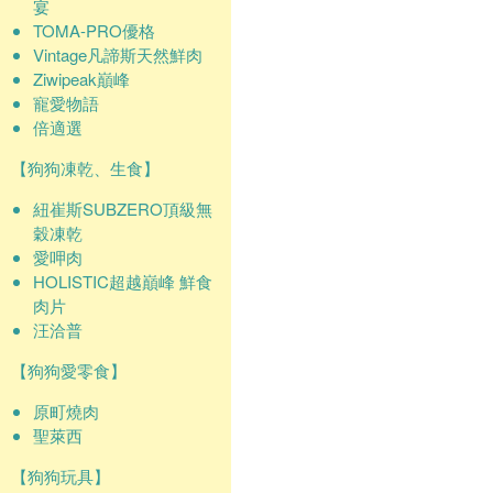
宴
TOMA-PRO優格
Vintage凡諦斯天然鮮肉
Ziwipeak巔峰
寵愛物語
倍適選
【狗狗凍乾、生食】
紐崔斯SUBZERO頂級無
穀凍乾
愛呷肉
HOLISTIC超越巔峰 鮮食
肉片
汪洽普
【狗狗愛零食】
原町燒肉
聖萊西
【狗狗玩具】