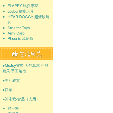
FLAPPY 玩耍專家
godog 耐咬玩具
HEAR DOGGY 超聲波玩
具
Smarter Toys
Amy Carol
Phoenix 菲尼斯
●MeJoy蜜爵 天然草本 生鮮
蔬果 手工製皂
●生活雜貨
●口罩
●沖泡飲/食品（人用）
鮮一杯