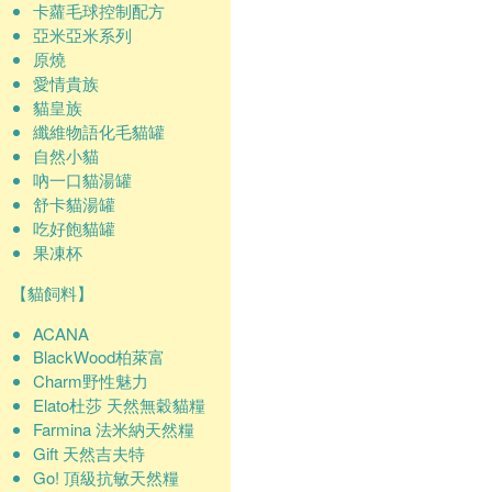
卡蘿毛球控制配方
亞米亞米系列
原燒
愛情貴族
貓皇族
纖維物語化毛貓罐
自然小貓
吶一口貓湯罐
舒卡貓湯罐
吃好飽貓罐
果凍杯
【貓飼料】
ACANA
BlackWood柏萊富
Charm野性魅力
Elato杜莎 天然無穀貓糧
Farmina 法米納天然糧
Gift 天然吉夫特
Go! 頂級抗敏天然糧