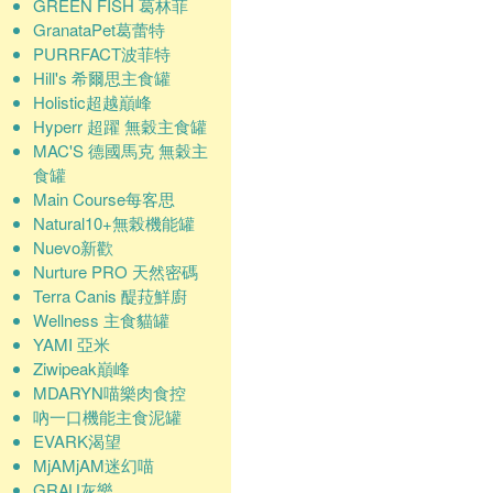
GREEN FISH 葛林菲
GranataPet葛蕾特
PURRFACT波菲特
Hill's 希爾思主食罐
Holistic超越巔峰
Hyperr 超躍 無穀主食罐
MAC'S 德國馬克 無穀主
食罐
Main Course每客思
Natural10+無榖機能罐
Nuevo新歡
Nurture PRO 天然密碼
Terra Canis 醍菈鮮廚
Wellness 主食貓罐
YAMI 亞米
Ziwipeak巔峰
MDARYN喵樂肉食控
吶一口機能主食泥罐
EVARK渴望
MjAMjAM迷幻喵
GRAU灰樂