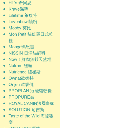
Hill's 希爾思
Krave渴望
Lifetime 萊馥特
Loveabowl囍碗
Mobby 莫比
Mon Petit 貓倍麗日式乾
糧
Monge瑪恩吉
NISSIN 日清貓飼料
Now！鮮肉無穀天然糧
Nutram 紐頓
Nutrience 紐崔斯
Ownat歐娜特
Orijen 歐睿健
PROPLAN 冠能貓乾糧
PROPURE猋
ROYAL CANIN法國皇家
SOLUTION 耐吉斯
Taste of the Wild 海陸饗
宴