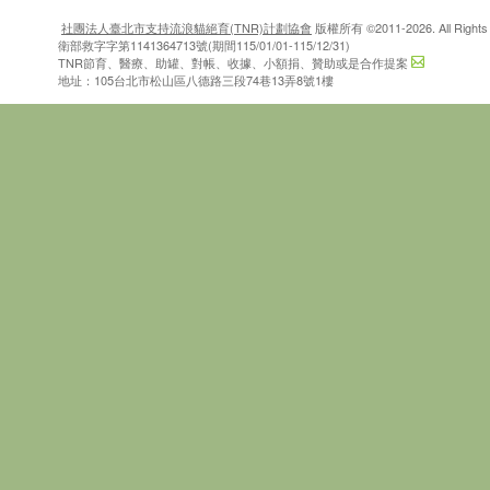
社團法人臺北市支持流浪貓絕育(TNR)計劃協會
版權所有 ©2011-2026. All Rights 
衛部救字字第1141364713號(期間115/01/01-115/12/31)
TNR節育、醫療、助罐、對帳、收據、小額捐、贊助或是合作提案
地址：105台北市松山區八德路三段74巷13弄8號1樓