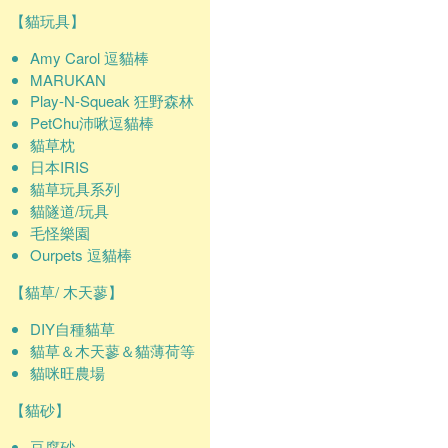
【貓玩具】
Amy Carol 逗貓棒
MARUKAN
Play-N-Squeak 狂野森林
PetChu沛啾逗貓棒
貓草枕
日本IRIS
貓草玩具系列
貓隧道/玩具
毛怪樂園
Ourpets 逗貓棒
【貓草/ 木天蓼】
DIY自種貓草
貓草＆木天蓼＆貓薄荷等
貓咪旺農場
【貓砂】
豆腐砂