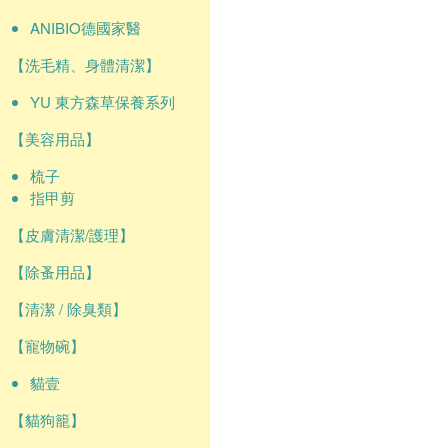
ANIBIO德國家醫
【洗毛精、身體清潔】
YU 東方森草保養系列
【美容用品】
梳子
指甲剪
【皮膚清潔/護理】
【除蚤用品】
【清潔 / 除臭類】
【寵物碗】
貓壹
【貓狗籠】