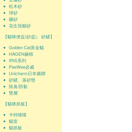
松木砂
球砂
礦砂
花生殼貓砂
【貓咪便盆(砂盆)、砂鏟】
Golden Cat黃金貓
HAGEN赫根
IRIS系列
PeeWee必威
Unicharm日本嬌聯
砂鏟、落砂墊
除臭/防黏
雙層
【貓咪抓板】
卡特喵喵
貓壹
貓抓板