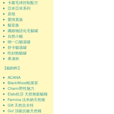
卡蘿毛球控制配方
亞米亞米系列
原燒
愛情貴族
貓皇族
纖維物語化毛貓罐
自然小貓
吶一口貓湯罐
舒卡貓湯罐
吃好飽貓罐
果凍杯
【貓飼料】
ACANA
BlackWood柏萊富
Charm野性魅力
Elato杜莎 天然無穀貓糧
Farmina 法米納天然糧
Gift 天然吉夫特
Go! 頂級抗敏天然糧