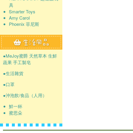
具
Smarter Toys
Amy Carol
Phoenix 菲尼斯
●MeJoy蜜爵 天然草本 生鮮
蔬果 手工製皂
●生活雜貨
●口罩
●沖泡飲/食品（人用）
鮮一杯
蜜思朵