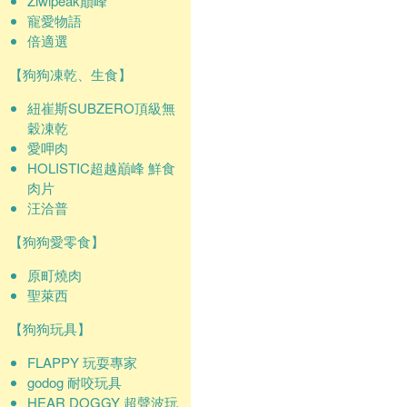
Ziwipeak巔峰
寵愛物語
倍適選
【狗狗凍乾、生食】
紐崔斯SUBZERO頂級無
穀凍乾
愛呷肉
HOLISTIC超越巔峰 鮮食
肉片
汪洽普
【狗狗愛零食】
原町燒肉
聖萊西
【狗狗玩具】
FLAPPY 玩耍專家
godog 耐咬玩具
HEAR DOGGY 超聲波玩