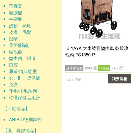
營養膏
離胺酸
牛磺酸
奶粉、奶瓶
皮膚、毛髮
眼睛
骨骼(關節)
IBIYAYA 大米號寵物推車 乾燥玫
維他命
瑰粉 FS1880-P
益生菌、腸道
口腔
8300元
7100元
參考市售價
捐款額
尿道/情緒紓壓
心、肝、腎保健
我要認捐
+ 加入清單
免疫
確認
化毛/排毛系列
你懂保健品組合
【口腔清潔】
ANIBIO德國家醫
【眼、耳部清潔】