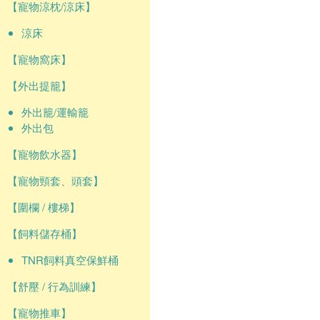
【寵物涼枕/涼床】
涼床
【寵物窩床】
【外出提籠】
外出籠/運輸籠
外出包
【寵物飲水器】
【寵物頸套、頭套】
【圍欄 / 樓梯】
【飼料儲存桶】
TNR飼料真空保鮮桶
【舒壓 / 行為訓練】
【寵物推車】