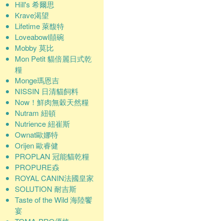
Hill's 希爾思
Krave渴望
Lifetime 萊馥特
Loveabowl囍碗
Mobby 莫比
Mon Petit 貓倍麗日式乾
糧
Monge瑪恩吉
NISSIN 日清貓飼料
Now！鮮肉無穀天然糧
Nutram 紐頓
Nutrience 紐崔斯
Ownat歐娜特
Orijen 歐睿健
PROPLAN 冠能貓乾糧
PROPURE猋
ROYAL CANIN法國皇家
SOLUTION 耐吉斯
Taste of the Wild 海陸饗
宴