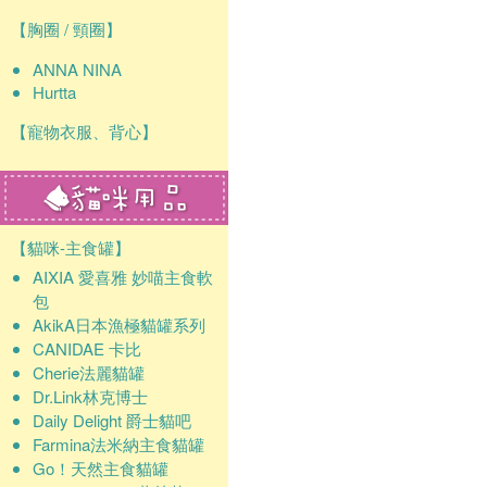
【胸圈 / 頸圈】
ANNA NINA
Hurtta
【寵物衣服、背心】
【貓咪-主食罐】
AIXIA 愛喜雅 妙喵主食軟
包
AkikA日本漁極貓罐系列
CANIDAE 卡比
Cherie法麗貓罐
Dr.Link林克博士
Daily Delight 爵士貓吧
Farmina法米納主食貓罐
Go！天然主食貓罐