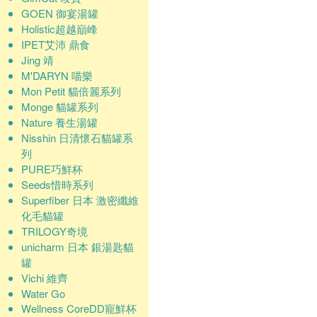
GOEN 御宴湯罐
Holistic超越巔峰
IPET艾沛 鼎食
Jing 靖
M'DARYN 喵樂
Mon Petit 貓倍麗系列
Monge 貓罐系列
Nature 養生湯罐
Nisshin 日清懷石貓罐系
列
PURE巧鮮杯
Seeds惜時系列
Superfiber 日本 激密纖維
化毛貓罐
TRILOGY奇境
unicharm 日本 銀湯匙貓
罐
Vichi 維齊
Water Go
Wellness CoreDD寵鮮杯