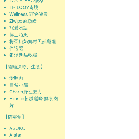
TOMA-PRO優格
TRILOGY奇境
Wellness 寵物健康
Ziwipeak巔峰
寵愛物語
博士巧思
梅亞奶奶鄉村天然寵糧
倍適選
銀湯匙貓乾糧
【貓貓凍乾、生食】
愛呷肉
自然小貓
Charm野性魅力
Holistic超越巔峰 鮮食肉
片
【貓零食】
ASUKU
A star