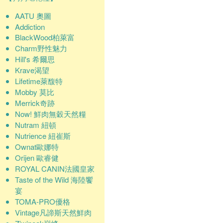
AATU 奧圖
Addiction
BlackWood柏萊富
Charm野性魅力
Hill's 希爾思
Krave渴望
Lifetime萊馥特
Mobby 莫比
Merrick奇跡
Now! 鮮肉無穀天然糧
Nutram 紐頓
Nutrience 紐崔斯
Ownat歐娜特
Orijen 歐睿健
ROYAL CANIN法國皇家
Taste of the Wild 海陸饗
宴
TOMA-PRO優格
Vintage凡諦斯天然鮮肉