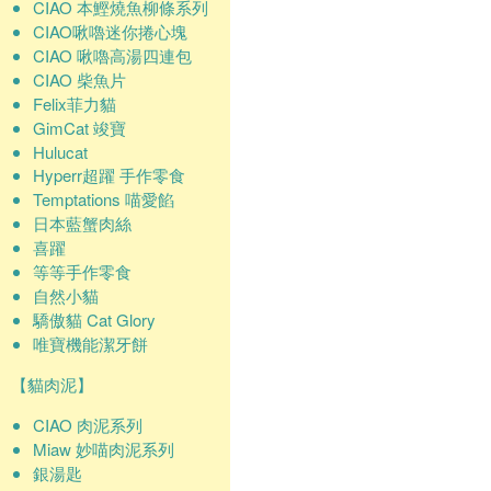
CIAO 本鰹燒魚柳條系列
CIAO啾嚕迷你捲心塊
CIAO 啾嚕高湯四連包
CIAO 柴魚片
Felix菲力貓
GimCat 竣寶
Hulucat
Hyperr超躍 手作零食
Temptations 喵愛餡
日本藍蟹肉絲
喜躍
等等手作零食
自然小貓
驕傲貓 Cat Glory
唯寶機能潔牙餅
【貓肉泥】
CIAO 肉泥系列
Miaw 妙喵肉泥系列
銀湯匙