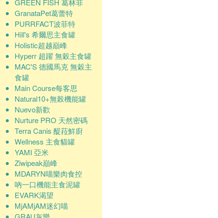
GREEN FISH 葛林菲
GranataPet葛蕾特
PURRFACT波菲特
Hill's 希爾思主食罐
Holistic超越巔峰
Hyperr 超躍 無穀主食罐
MAC'S 德國馬克 無穀主
食罐
Main Course每客思
Natural10+無榖機能罐
Nuevo新歡
Nurture PRO 天然密碼
Terra Canis 醍菈鮮廚
Wellness 主食貓罐
YAMI 亞米
Ziwipeak巔峰
MDARYN喵樂肉食控
吶一口機能主食泥罐
EVARK渴望
MjAMjAM迷幻喵
GRAU灰樂