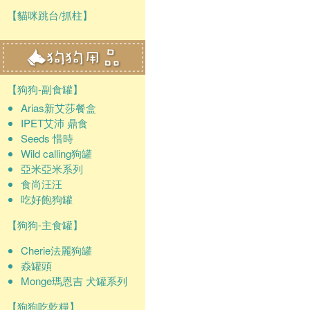
【貓咪跳台/抓柱】
【狗狗-副食罐】
Arias新艾莎餐盒
IPET艾沛 鼎食
Seeds 惜時
Wild calling狗罐
亞米亞米系列
食尚汪汪
吃好飽狗罐
【狗狗-主食罐】
Cherie法麗狗罐
猋罐頭
Monge瑪恩吉 犬罐系列
【狗狗吃乾糧】