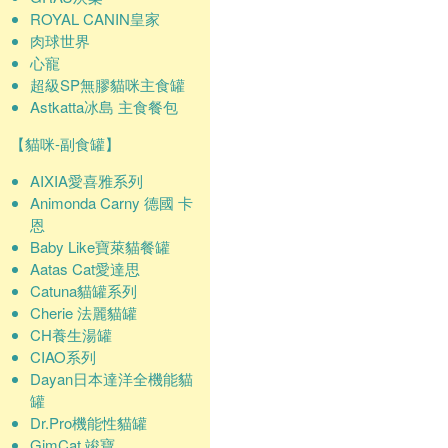
ROYAL CANIN皇家
肉球世界
心寵
超級SP無膠貓咪主食罐
Astkatta冰島 主食餐包
【貓咪-副食罐】
AIXIA愛喜雅系列
Animonda Carny 德國 卡
恩
Baby Like寶萊貓餐罐
Aatas Cat愛達思
Catuna貓罐系列
Cherie 法麗貓罐
CH養生湯罐
CIAO系列
Dayan日本達洋全機能貓
罐
Dr.Pro機能性貓罐
GimCat 竣寶