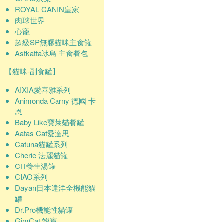
ROYAL CANIN皇家
肉球世界
心寵
超級SP無膠貓咪主食罐
Astkatta冰島 主食餐包
【貓咪-副食罐】
AIXIA愛喜雅系列
Animonda Carny 德國 卡
恩
Baby Like寶萊貓餐罐
Aatas Cat愛達思
Catuna貓罐系列
Cherie 法麗貓罐
CH養生湯罐
CIAO系列
Dayan日本達洋全機能貓
罐
Dr.Pro機能性貓罐
GimCat 竣寶