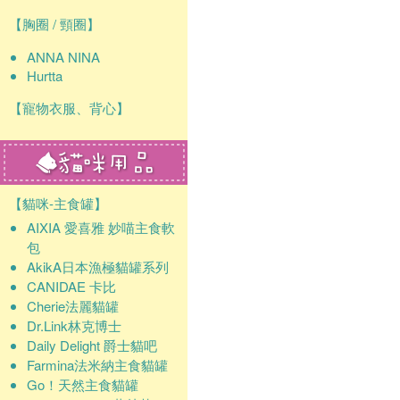
【胸圈 / 頸圈】
ANNA NINA
Hurtta
【寵物衣服、背心】
【貓咪-主食罐】
AIXIA 愛喜雅 妙喵主食軟
包
AkikA日本漁極貓罐系列
CANIDAE 卡比
Cherie法麗貓罐
Dr.Link林克博士
Daily Delight 爵士貓吧
Farmina法米納主食貓罐
Go！天然主食貓罐