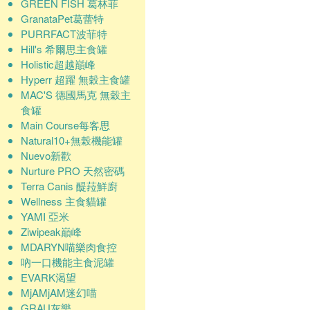
GREEN FISH 葛林菲
GranataPet葛蕾特
PURRFACT波菲特
Hill's 希爾思主食罐
Holistic超越巔峰
Hyperr 超躍 無穀主食罐
MAC'S 德國馬克 無穀主
食罐
Main Course每客思
Natural10+無榖機能罐
Nuevo新歡
Nurture PRO 天然密碼
Terra Canis 醍菈鮮廚
Wellness 主食貓罐
YAMI 亞米
Ziwipeak巔峰
MDARYN喵樂肉食控
吶一口機能主食泥罐
EVARK渴望
MjAMjAM迷幻喵
GRAU灰樂