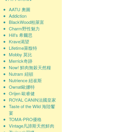
AATU 奧圖
Addiction
BlackWood柏萊富
Charm野性魅力
Hill's 希爾思
Krave渴望
Lifetime萊馥特
Mobby 莫比
Merrick奇跡
Now! 鮮肉無穀天然糧
Nutram 紐頓
Nutrience 紐崔斯
Ownat歐娜特
Orijen 歐睿健
ROYAL CANIN法國皇家
Taste of the Wild 海陸饗
宴
TOMA-PRO優格
Vintage凡諦斯天然鮮肉