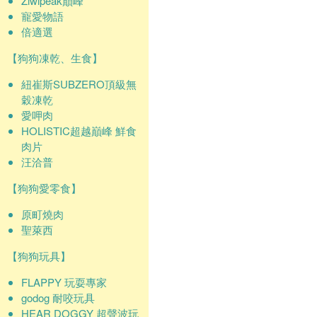
Ziwipeak巔峰
寵愛物語
倍適選
【狗狗凍乾、生食】
紐崔斯SUBZERO頂級無
穀凍乾
愛呷肉
HOLISTIC超越巔峰 鮮食
肉片
汪洽普
【狗狗愛零食】
原町燒肉
聖萊西
【狗狗玩具】
FLAPPY 玩耍專家
godog 耐咬玩具
HEAR DOGGY 超聲波玩