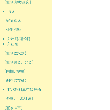
【寵物涼枕/涼床】
涼床
【寵物窩床】
【外出提籠】
外出籠/運輸籠
外出包
【寵物飲水器】
【寵物頸套、頭套】
【圍欄 / 樓梯】
【飼料儲存桶】
TNR飼料真空保鮮桶
【舒壓 / 行為訓練】
【寵物推車】