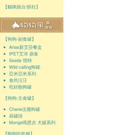
【貓咪跳台/抓柱】
【狗狗-副食罐】
Arias新艾莎餐盒
IPET艾沛 鼎食
Seeds 惜時
Wild calling狗罐
亞米亞米系列
食尚汪汪
吃好飽狗罐
【狗狗-主食罐】
Cherie法麗狗罐
猋罐頭
Monge瑪恩吉 犬罐系列
【狗狗吃乾糧】