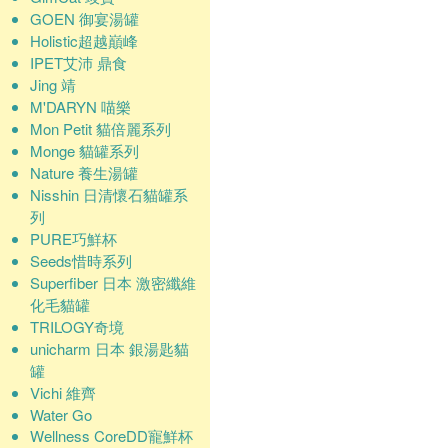
GOEN 御宴湯罐
Holistic超越巔峰
IPET艾沛 鼎食
Jing 靖
M'DARYN 喵樂
Mon Petit 貓倍麗系列
Monge 貓罐系列
Nature 養生湯罐
Nisshin 日清懷石貓罐系
列
PURE巧鮮杯
Seeds惜時系列
Superfiber 日本 激密纖維
化毛貓罐
TRILOGY奇境
unicharm 日本 銀湯匙貓
罐
Vichi 維齊
Water Go
Wellness CoreDD寵鮮杯