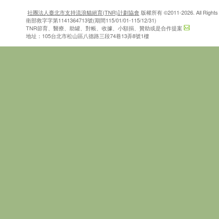
社團法人臺北市支持流浪貓絕育(TNR)計劃協會
版權所有 ©2011-2026. All Rights 
衛部救字字第1141364713號(期間115/01/01-115/12/31)
TNR節育、醫療、助罐、對帳、收據、小額捐、贊助或是合作提案
地址：105台北市松山區八德路三段74巷13弄8號1樓