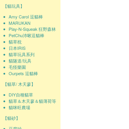
【貓玩具】
Amy Carol 逗貓棒
MARUKAN
Play-N-Squeak 狂野森林
PetChu沛啾逗貓棒
貓草枕
日本IRIS
貓草玩具系列
貓隧道/玩具
毛怪樂園
Ourpets 逗貓棒
【貓草/ 木天蓼】
DIY自種貓草
貓草＆木天蓼＆貓薄荷等
貓咪旺農場
【貓砂】
豆腐砂