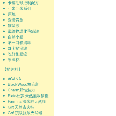
卡蘿毛球控制配方
亞米亞米系列
原燒
愛情貴族
貓皇族
纖維物語化毛貓罐
自然小貓
吶一口貓湯罐
舒卡貓湯罐
吃好飽貓罐
果凍杯
【貓飼料】
ACANA
BlackWood柏萊富
Charm野性魅力
Elato杜莎 天然無穀貓糧
Farmina 法米納天然糧
Gift 天然吉夫特
Go! 頂級抗敏天然糧