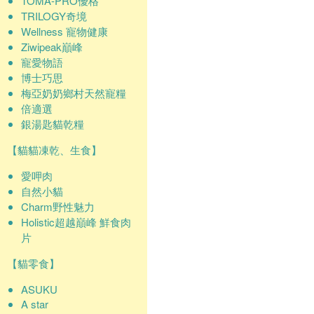
TOMA-PRO優格
TRILOGY奇境
Wellness 寵物健康
Ziwipeak巔峰
寵愛物語
博士巧思
梅亞奶奶鄉村天然寵糧
倍適選
銀湯匙貓乾糧
【貓貓凍乾、生食】
愛呷肉
自然小貓
Charm野性魅力
Holistic超越巔峰 鮮食肉
片
【貓零食】
ASUKU
A star