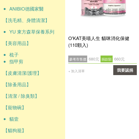
ANIBIO德國家醫
【洗毛精、身體清潔】
YU 東方森草保養系列
O'KAT美喵人生 貓咪消化保健
【美容用品】
(110顆入)
梳子
680元
660元
參考市售價
捐款額
指甲剪
我要認捐
+ 加入清單
【皮膚清潔/護理】
確認
【除蚤用品】
【清潔 / 除臭類】
【寵物碗】
貓壹
【貓狗籠】