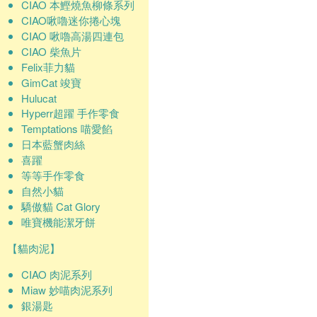
CIAO 本鰹燒魚柳條系列
CIAO啾嚕迷你捲心塊
CIAO 啾嚕高湯四連包
CIAO 柴魚片
Felix菲力貓
GimCat 竣寶
Hulucat
Hyperr超躍 手作零食
Temptations 喵愛餡
日本藍蟹肉絲
喜躍
等等手作零食
自然小貓
驕傲貓 Cat Glory
唯寶機能潔牙餅
【貓肉泥】
CIAO 肉泥系列
Miaw 妙喵肉泥系列
銀湯匙