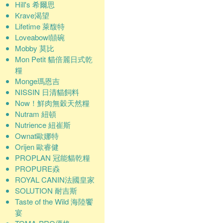
Hill's 希爾思
Krave渴望
Lifetime 萊馥特
Loveabowl囍碗
Mobby 莫比
Mon Petit 貓倍麗日式乾
糧
Monge瑪恩吉
NISSIN 日清貓飼料
Now！鮮肉無穀天然糧
Nutram 紐頓
Nutrience 紐崔斯
Ownat歐娜特
Orijen 歐睿健
PROPLAN 冠能貓乾糧
PROPURE猋
ROYAL CANIN法國皇家
SOLUTION 耐吉斯
Taste of the Wild 海陸饗
宴