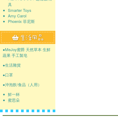
具
Smarter Toys
Amy Carol
Phoenix 菲尼斯
●MeJoy蜜爵 天然草本 生鮮
蔬果 手工製皂
●生活雜貨
●口罩
●沖泡飲/食品（人用）
鮮一杯
蜜思朵