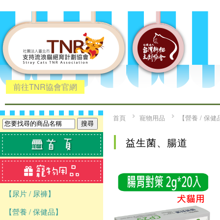
前往TNR協會官網
首頁
寵物用品
【營養 / 保健
益生菌、腸道
【尿片 / 尿褲】
【營養 / 保健品】