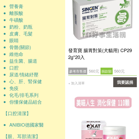
營養膏
離胺酸
牛磺酸
奶粉、奶瓶
皮膚、毛髮
眼睛
骨骼(關節)
發育寶 腸胃對策(犬貓用) CP29
維他命
2g*20入
益生菌、腸道
口腔
560元
560元
參考市售價
捐款額
尿道/情緒紓壓
心、肝、腎保健
我要認捐
+ 加入清單
免疫
確認
化毛/排毛系列
你懂保健品組合
【口腔清潔】
ANIBIO德國家醫
【眼、耳部清潔】