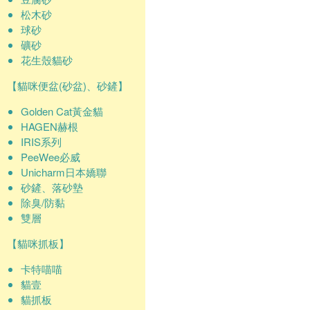
松木砂
球砂
礦砂
花生殼貓砂
【貓咪便盆(砂盆)、砂鏟】
Golden Cat黃金貓
HAGEN赫根
IRIS系列
PeeWee必威
Unicharm日本嬌聯
砂鏟、落砂墊
除臭/防黏
雙層
【貓咪抓板】
卡特喵喵
貓壹
貓抓板