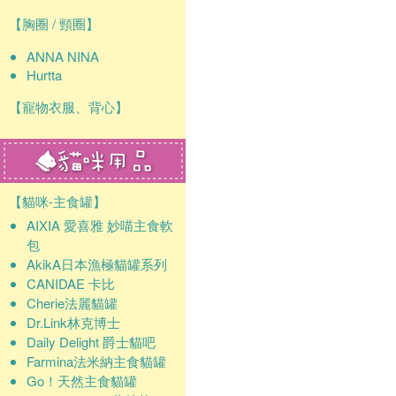
【胸圈 / 頸圈】
ANNA NINA
Hurtta
【寵物衣服、背心】
【貓咪-主食罐】
AIXIA 愛喜雅 妙喵主食軟
包
AkikA日本漁極貓罐系列
CANIDAE 卡比
Cherie法麗貓罐
Dr.Link林克博士
Daily Delight 爵士貓吧
Farmina法米納主食貓罐
Go！天然主食貓罐