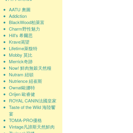
AATU 奧圖
Addiction
BlackWood柏萊富
Charm野性魅力
Hill's 希爾思
Krave渴望
Lifetime萊馥特
Mobby 莫比
Merrick奇跡
Now! 鮮肉無穀天然糧
Nutram 紐頓
Nutrience 紐崔斯
Ownat歐娜特
Orijen 歐睿健
ROYAL CANIN法國皇家
Taste of the Wild 海陸饗
宴
TOMA-PRO優格
Vintage凡諦斯天然鮮肉