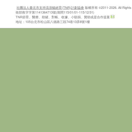
社團法人臺北市支持流浪貓絕育(TNR)計劃協會
版權所有 ©2011-2026. All Rights 
衛部救字字第1141364713號(期間115/01/01-115/12/31)
TNR節育、醫療、助罐、對帳、收據、小額捐、贊助或是合作提案
地址：105台北市松山區八德路三段74巷13弄8號1樓