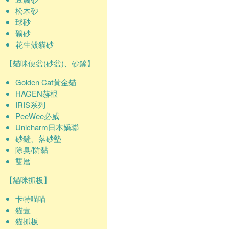
松木砂
球砂
礦砂
花生殼貓砂
【貓咪便盆(砂盆)、砂鏟】
Golden Cat黃金貓
HAGEN赫根
IRIS系列
PeeWee必威
Unicharm日本嬌聯
砂鏟、落砂墊
除臭/防黏
雙層
【貓咪抓板】
卡特喵喵
貓壹
貓抓板