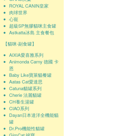
ROYAL CANIN皇家
肉球世界
心寵
超級SP無膠貓咪主食罐
Astkatta冰島 主食餐包
【貓咪-副食罐】
AIXIA愛喜雅系列
Animonda Carny 德國 卡
恩
Baby Like寶萊貓餐罐
Aatas Cat愛達思
Catuna貓罐系列
Cherie 法麗貓罐
CH養生湯罐
CIAO系列
Dayan日本達洋全機能貓
罐
Dr.Pro機能性貓罐
GimCat 竣寶