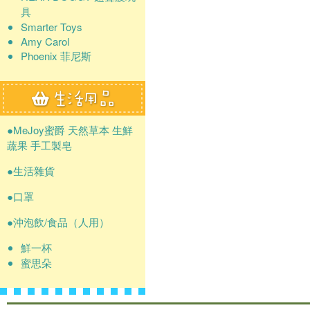
具
Smarter Toys
Amy Carol
Phoenix 菲尼斯
●MeJoy蜜爵 天然草本 生鮮
蔬果 手工製皂
●生活雜貨
●口罩
●沖泡飲/食品（人用）
鮮一杯
蜜思朵