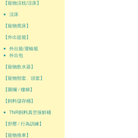
【寵物涼枕/涼床】
涼床
【寵物窩床】
【外出提籠】
外出籠/運輸籠
外出包
【寵物飲水器】
【寵物頸套、頭套】
【圍欄 / 樓梯】
【飼料儲存桶】
TNR飼料真空保鮮桶
【舒壓 / 行為訓練】
【寵物推車】