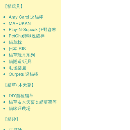
【貓玩具】
Amy Carol 逗貓棒
MARUKAN
Play-N-Squeak 狂野森林
PetChu沛啾逗貓棒
貓草枕
日本IRIS
貓草玩具系列
貓隧道/玩具
毛怪樂園
Ourpets 逗貓棒
【貓草/ 木天蓼】
DIY自種貓草
貓草＆木天蓼＆貓薄荷等
貓咪旺農場
【貓砂】
豆腐砂