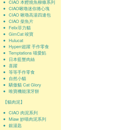
CIAO 本鰹燒魚柳條系列
CIAO啾嚕迷你捲心塊
CIAO 啾嚕高湯四連包
CIAO 柴魚片
Felix菲力貓
GimCat 竣寶
Hulucat
Hyperr超躍 手作零食
Temptations 喵愛餡
日本藍蟹肉絲
喜躍
等等手作零食
自然小貓
驕傲貓 Cat Glory
唯寶機能潔牙餅
【貓肉泥】
CIAO 肉泥系列
Miaw 妙喵肉泥系列
銀湯匙