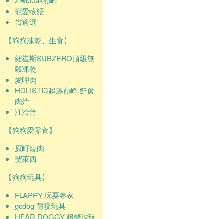
Ziwipeak巔峰
寵愛物語
倍適選
【狗狗凍乾、生食】
紐崔斯SUBZERO頂級無
穀凍乾
愛呷肉
HOLISTIC超越巔峰 鮮食
肉片
汪洽普
【狗狗愛零食】
原町燒肉
聖萊西
【狗狗玩具】
FLAPPY 玩耍專家
godog 耐咬玩具
HEAR DOGGY 超聲波玩