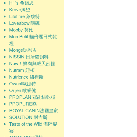
Hill's 希爾思
Krave渴望
Lifetime 萊馥特
Loveabowl囍碗
Mobby 莫比
Mon Petit 貓倍麗日式乾
糧
Monge瑪恩吉
NISSIN 日清貓飼料
Now！鮮肉無穀天然糧
Nutram 紐頓
Nutrience 紐崔斯
Ownat歐娜特
Orijen 歐睿健
PROPLAN 冠能貓乾糧
PROPURE猋
ROYAL CANIN法國皇家
SOLUTION 耐吉斯
Taste of the Wild 海陸饗
宴