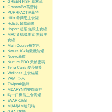
GREEN FISH 葛林菲
GranataPet葛蕾特
PURRFACT波菲特
Hill's 希爾思主食罐
Holistic超越巔峰
Hyperr 超躍 無穀主食罐
MAC'S 德國馬克 無穀主
食罐
Main Course每客思
Natural10+無榖機能罐
Nuevo新歡
Nurture PRO 天然密碼
Terra Canis 醍菈鮮廚
Wellness 主食貓罐
YAMI 亞米
Ziwipeak巔峰
MDARYN喵樂肉食控
吶一口機能主食泥罐
EVARK渴望
MjAMjAM迷幻喵
GRAU灰樂