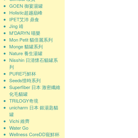
GOEN 御宴湯罐
Holistic超越巔峰
IPET艾沛 鼎食
Jing 靖
M'DARYN 喵樂
Mon Petit 貓倍麗系列
Monge 貓罐系列
Nature 養生湯罐
Nisshin 日清懷石貓罐系
列
PURE巧鮮杯
Seeds惜時系列
Superfiber 日本 激密纖維
化毛貓罐
TRILOGY奇境
unicharm 日本 銀湯匙貓
罐
Vichi 維齊
Water Go
Wellness CoreDD寵鮮杯