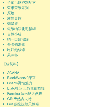
卡蘿毛球控制配方
亞米亞米系列
原燒
愛情貴族
貓皇族
纖維物語化毛貓罐
自然小貓
吶一口貓湯罐
舒卡貓湯罐
吃好飽貓罐
果凍杯
【貓飼料】
ACANA
BlackWood柏萊富
Charm野性魅力
Elato杜莎 天然無穀貓糧
Farmina 法米納天然糧
Gift 天然吉夫特
Go! 頂級抗敏天然糧