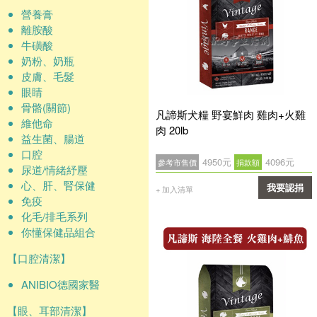
營養膏
離胺酸
牛磺酸
奶粉、奶瓶
皮膚、毛髮
眼睛
骨骼(關節)
凡諦斯犬糧 野宴鮮肉 雞肉+火雞
維他命
肉 20lb
益生菌、腸道
口腔
4950元
4096元
參考市售價
捐款額
尿道/情緒紓壓
心、肝、腎保健
我要認捐
+ 加入清單
免疫
確認
化毛/排毛系列
你懂保健品組合
【口腔清潔】
ANIBIO德國家醫
【眼、耳部清潔】