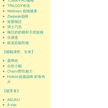
TOMA-PRO優格
TRILOGY奇境
Wellness 寵物健康
Ziwipeak巔峰
寵愛物語
博士巧思
梅亞奶奶鄉村天然寵糧
倍適選
銀湯匙貓乾糧
【貓貓凍乾、生食】
愛呷肉
自然小貓
Charm野性魅力
Holistic超越巔峰 鮮食肉
片
【貓零食】
ASUKU
A star