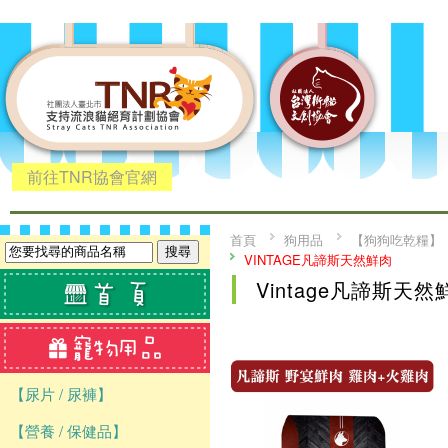
前往TNR協會官網
首頁
狗用品
【狗狗吃乾糧】
VINTAGE凡諦斯天然鮮肉
Vintage凡諦斯天然
【尿片 / 尿褲】
【營養 / 保健品】