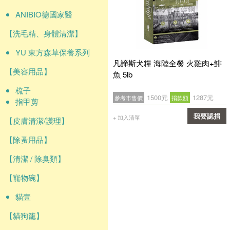
ANIBIO德國家醫
【洗毛精、身體清潔】
YU 東方森草保養系列
凡諦斯犬糧 海陸全餐 火雞肉+鯡
【美容用品】
魚 5lb
梳子
1500元
1287元
參考市售價
捐款額
指甲剪
我要認捐
+ 加入清單
【皮膚清潔/護理】
確認
【除蚤用品】
【清潔 / 除臭類】
【寵物碗】
貓壹
【貓狗籠】