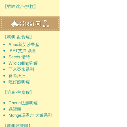
【貓咪跳台/抓柱】
【狗狗-副食罐】
Arias新艾莎餐盒
IPET艾沛 鼎食
Seeds 惜時
Wild calling狗罐
亞米亞米系列
食尚汪汪
吃好飽狗罐
【狗狗-主食罐】
Cherie法麗狗罐
猋罐頭
Monge瑪恩吉 犬罐系列
【狗狗吃乾糧】