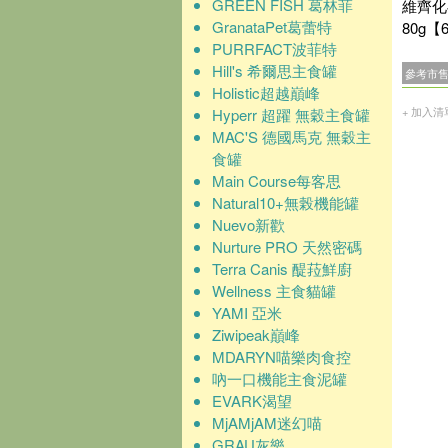
GREEN FISH 葛林菲
維齊化
GranataPet葛蕾特
80g【
PURRFACT波菲特
Hill's 希爾思主食罐
參考市
Holistic超越巔峰
+ 加入清
Hyperr 超躍 無穀主食罐
MAC'S 德國馬克 無穀主
食罐
Main Course每客思
Natural10+無榖機能罐
Nuevo新歡
Nurture PRO 天然密碼
Terra Canis 醍菈鮮廚
Wellness 主食貓罐
YAMI 亞米
Ziwipeak巔峰
MDARYN喵樂肉食控
吶一口機能主食泥罐
EVARK渴望
MjAMjAM迷幻喵
GRAU灰樂