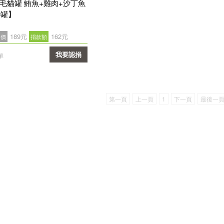
毛貓罐 鮪魚+雞肉+沙丁魚
6罐】
189元
162元
售價
捐款額
我要認捐
單
確認
第一頁
上一頁
1
下一頁
最後一