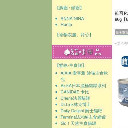
【胸圈 / 頸圈】
維齊化
ANNA NINA
80g【
Hurtta
參考市
【寵物衣服、背心】
+ 加入清
【貓咪-主食罐】
AIXIA 愛喜雅 妙喵主食軟
包
AkikA日本漁極貓罐系列
CANIDAE 卡比
Cherie法麗貓罐
Dr.Link林克博士
Daily Delight 爵士貓吧
Farmina法米納主食貓罐
Go！天然主食貓罐