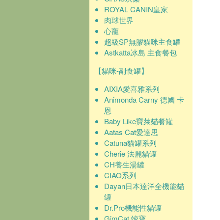
ROYAL CANIN皇家
肉球世界
心寵
超級SP無膠貓咪主食罐
Astkatta冰島 主食餐包
【貓咪-副食罐】
AIXIA愛喜雅系列
Animonda Carny 德國 卡
恩
Baby Like寶萊貓餐罐
Aatas Cat愛達思
Catuna貓罐系列
Cherie 法麗貓罐
CH養生湯罐
CIAO系列
Dayan日本達洋全機能貓
罐
Dr.Pro機能性貓罐
GimCat 竣寶