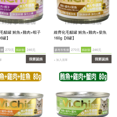
毛貓罐 鮪魚+雞肉+蝦子
維齊化毛貓罐 鮪魚+雞肉+柴魚
【6罐】
160g【6罐】
270元
246元
270元
246元
售價
捐款額
參考市售價
捐款額
我要認捐
我要認捐
單
+ 加入清單
確認
確認