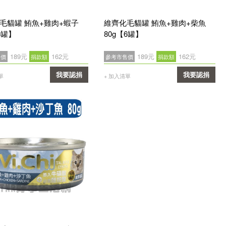
毛貓罐 鮪魚+雞肉+蝦子
維齊化毛貓罐 鮪魚+雞肉+柴魚
6罐】
80g【6罐】
189元
162元
189元
162元
售價
捐款額
參考市售價
捐款額
我要認捐
我要認捐
單
+ 加入清單
確認
確認