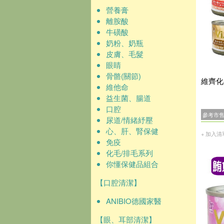
營養膏
離胺酸
牛磺酸
奶粉、奶瓶
皮膚、毛髮
眼睛
骨骼(關節)
維齊化
維他命
益生菌、腸道
口腔
參考市
尿道/情緒紓壓
心、肝、腎保健
+ 加入清
免疫
化毛/排毛系列
你懂保健品組合
【口腔清潔】
ANIBIO德國家醫
【眼、耳部清潔】