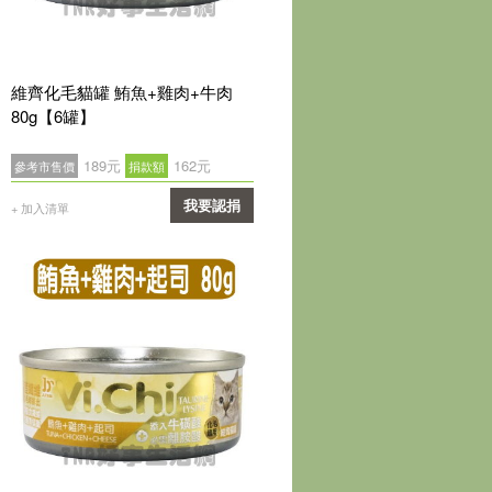
維齊化毛貓罐 鮪魚+雞肉+牛肉
80g【6罐】
189元
162元
參考市售價
捐款額
我要認捐
+ 加入清單
確認