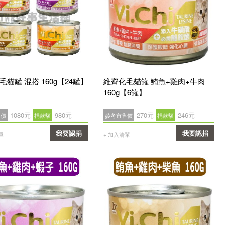
毛貓罐 混搭 160g【24罐】
維齊化毛貓罐 鮪魚+雞肉+牛肉
160g【6罐】
1080元
980元
270元
246元
售價
捐款額
參考市售價
捐款額
我要認捐
我要認捐
單
+ 加入清單
確認
確認