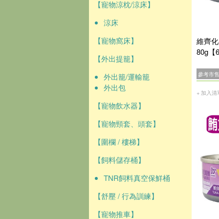
【寵物涼枕/涼床】
涼床
【寵物窩床】
維齊化
80g【
【外出提籠】
參考市
外出籠/運輸籠
外出包
+ 加入清
【寵物飲水器】
【寵物頸套、頭套】
【圍欄 / 樓梯】
【飼料儲存桶】
TNR飼料真空保鮮桶
【舒壓 / 行為訓練】
【寵物推車】