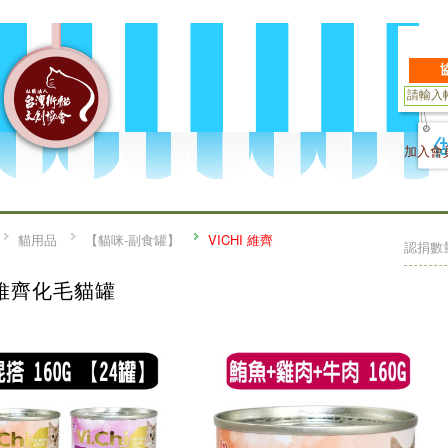
加入會
貓用品
【貓咪-副食罐】
VICHI 維齊
認捐數
維齊化毛貓罐