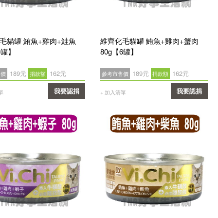
毛貓罐 鮪魚+雞肉+鮭魚
維齊化毛貓罐 鮪魚+雞肉+蟹肉
6罐】
80g【6罐】
189元
162元
189元
162元
售價
捐款額
參考市售價
捐款額
我要認捐
我要認捐
單
+ 加入清單
確認
確認