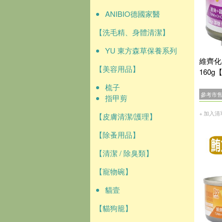
ANIBIO德國家醫
【洗毛精、身體清潔】
YU 東方森草保養系列
維齊化
【美容用品】
160g
梳子
參考市
指甲剪
+ 加入清
【皮膚清潔/護理】
【除蚤用品】
【清潔 / 除臭類】
【寵物碗】
貓壹
【貓狗籠】