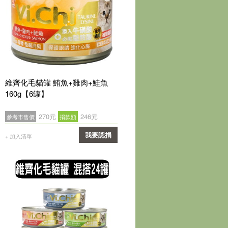
維齊化毛貓罐 鮪魚+雞肉+鮭魚
160g【6罐】
270元
246元
參考市售價
捐款額
我要認捐
+ 加入清單
確認