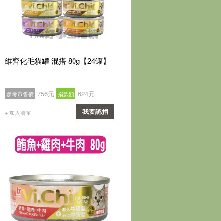
維齊化毛貓罐 混搭 80g【24罐】
756元
624元
參考市售價
捐款額
我要認捐
+ 加入清單
確認