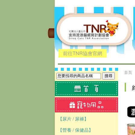
前往TNR協會官網
首頁
【尿片 / 尿褲】
【營養 / 保健品】