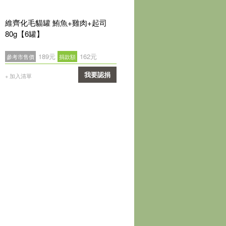
維齊化毛貓罐 鮪魚+雞肉+起司
80g【6罐】
189元
162元
參考市售價
捐款額
我要認捐
+ 加入清單
確認