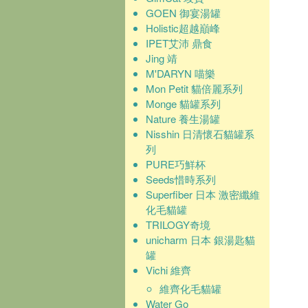
GOEN 御宴湯罐
Holistic超越巔峰
IPET艾沛 鼎食
Jing 靖
M'DARYN 喵樂
Mon Petit 貓倍麗系列
Monge 貓罐系列
Nature 養生湯罐
Nisshin 日清懷石貓罐系
列
PURE巧鮮杯
Seeds惜時系列
Superfiber 日本 激密纖維
化毛貓罐
TRILOGY奇境
unicharm 日本 銀湯匙貓
罐
Vichi 維齊
維齊化毛貓罐
Water Go