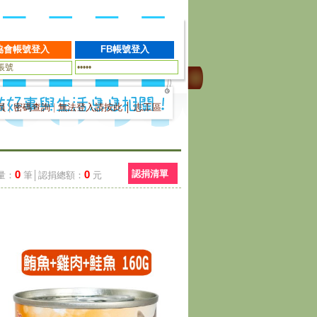
員
|
密碼查詢
|
無法登入請按此
│
志工區
0
0
認捐清單
量：
筆│認捐總額：
元