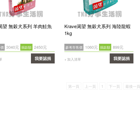
ve渴望 無穀犬系列 羊肉鮭魚
Krave渴望 無穀犬系列 海陸龍蝦
1kg
3040元
2450元
1060元
899元
售價
捐款額
參考市售價
捐款額
我要認捐
我要認捐
單
+ 加入清單
確認
確認
第一頁
上一頁
1
下一頁
最後一