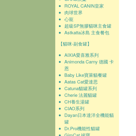
ROYAL CANIN皇家
肉球世界
心寵
超級SP無膠貓咪主食罐
Astkatta冰島 主食餐包
【貓咪-副食罐】
AIXIA愛喜雅系列
Animonda Carny 德國 卡
恩
Baby Like寶萊貓餐罐
Aatas Cat愛達思
Catuna貓罐系列
Cherie 法麗貓罐
CH養生湯罐
CIAO系列
Dayan日本達洋全機能貓
罐
Dr.Pro機能性貓罐
GimCat 竣寶