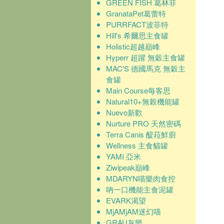
GREEN FISH 葛林菲
GranataPet葛蕾特
PURRFACT波菲特
Hill's 希爾思主食罐
Holistic超越巔峰
Hyperr 超躍 無穀主食罐
MAC'S 德國馬克 無穀主
食罐
Main Course每客思
Natural10+無榖機能罐
Nuevo新歡
Nurture PRO 天然密碼
Terra Canis 醍菈鮮廚
Wellness 主食貓罐
YAMI 亞米
Ziwipeak巔峰
MDARYN喵樂肉食控
吶一口機能主食泥罐
EVARK渴望
MjAMjAM迷幻喵
GRAU灰樂