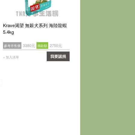
Krave渴望 無穀犬系列 海陸龍蝦
5.4kg
3380元
2750元
參考市售價
捐款額
我要認捐
+ 加入清單
確認
頁