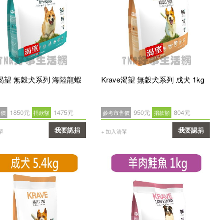
ve渴望 無穀犬系列 海陸龍蝦
Krave渴望 無穀犬系列 成犬 1kg
1850元
1475元
950元
804元
售價
捐款額
參考市售價
捐款額
我要認捐
我要認捐
單
+ 加入清單
確認
確認