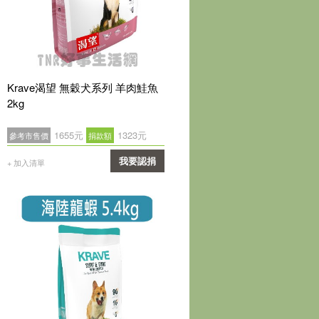
Krave渴望 無穀犬系列 羊肉鮭魚
2kg
1655元
1323元
參考市售價
捐款額
我要認捐
+ 加入清單
確認