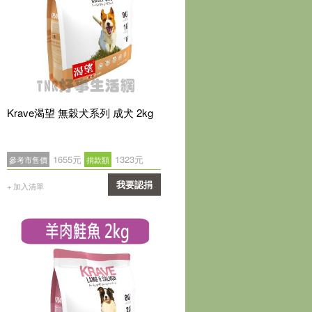
Krave渴望 無穀犬系列 成犬 2kg
1655元
1323元
參考市售價
捐款額
我要認捐
+ 加入清單
確認