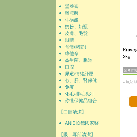
營養膏
離胺酸
牛磺酸
奶粉、奶瓶
皮膚、毛髮
眼睛
骨骼(關節)
Kra
維他命
2kg
益生菌、腸道
口腔
參考市
尿道/情緒紓壓
心、肝、腎保健
+ 加入清
免疫
化毛/排毛系列
你懂保健品組合
【口腔清潔】
ANIBIO德國家醫
【眼、耳部清潔】