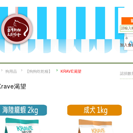
加入會
狗用品
【狗狗吃乾糧】
KRAVE渴望
認捐數
Krave渴望