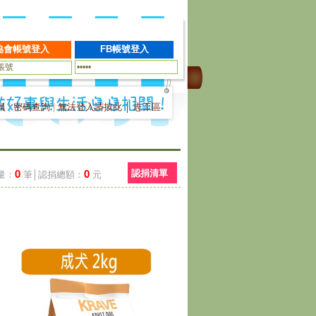
員
|
密碼查詢
|
無法登入請按此
│
志工區
0
0
認捐清單
量：
筆│認捐總額：
元