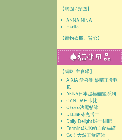
【胸圈 / 頸圈】
ANNA NINA
Hurtta
【寵物衣服、背心】
【貓咪-主食罐】
AIXIA 愛喜雅 妙喵主食軟
包
AkikA日本漁極貓罐系列
CANIDAE 卡比
Cherie法麗貓罐
Dr.Link林克博士
Daily Delight 爵士貓吧
Farmina法米納主食貓罐
Go！天然主食貓罐