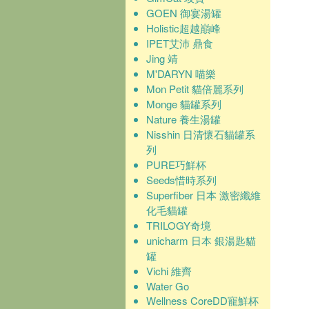
GOEN 御宴湯罐
Holistic超越巔峰
IPET艾沛 鼎食
Jing 靖
M'DARYN 喵樂
Mon Petit 貓倍麗系列
Monge 貓罐系列
Nature 養生湯罐
Nisshin 日清懷石貓罐系
列
PURE巧鮮杯
Seeds惜時系列
Superfiber 日本 激密纖維
化毛貓罐
TRILOGY奇境
unicharm 日本 銀湯匙貓
罐
Vichi 維齊
Water Go
Wellness CoreDD寵鮮杯