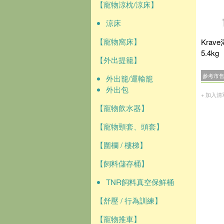
【寵物涼枕/涼床】
涼床
【寵物窩床】
Kra
5.4kg
【外出提籠】
參考市
外出籠/運輸籠
外出包
+ 加入清
【寵物飲水器】
【寵物頸套、頭套】
【圍欄 / 樓梯】
【飼料儲存桶】
TNR飼料真空保鮮桶
【舒壓 / 行為訓練】
【寵物推車】