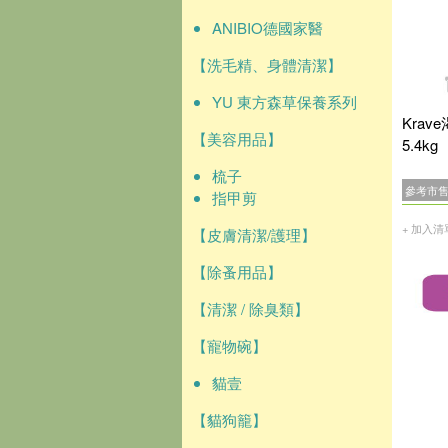
ANIBIO德國家醫
【洗毛精、身體清潔】
YU 東方森草保養系列
Krav
【美容用品】
5.4kg
梳子
參考市
指甲剪
+ 加入清
【皮膚清潔/護理】
【除蚤用品】
【清潔 / 除臭類】
【寵物碗】
貓壹
【貓狗籠】