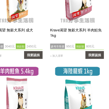
e渴望 無穀犬系列 成犬
Krave渴望 無穀犬系列 羊肉鮭魚
1kg
3040元
2450元
950元
805元
售價
捐款額
參考市售價
捐款額
我要認捐
我要認捐
單
+ 加入清單
確認
確認