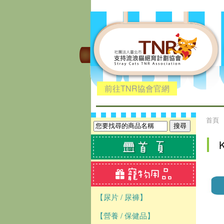
前往TNR協會官網
首頁
【尿片 / 尿褲】
【營養 / 保健品】