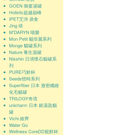
GOEN 御宴湯罐
Holistic超越巔峰
IPET艾沛 鼎食
Jing 靖
M'DARYN 喵樂
Mon Petit 貓倍麗系列
Monge 貓罐系列
Nature 養生湯罐
Nisshin 日清懷石貓罐系
列
PURE巧鮮杯
Seeds惜時系列
Superfiber 日本 激密纖維
化毛貓罐
TRILOGY奇境
unicharm 日本 銀湯匙貓
罐
Vichi 維齊
Water Go
Wellness CoreDD寵鮮杯