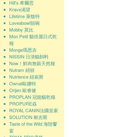
Hill's 希爾思
Krave渴望
Lifetime 萊馥特
Loveabowl囍碗
Mobby 莫比
Mon Petit 貓倍麗日式乾
糧
Monge瑪恩吉
NISSIN 日清貓飼料
Now！鮮肉無穀天然糧
Nutram 紐頓
Nutrience 紐崔斯
Ownat歐娜特
Orijen 歐睿健
PROPLAN 冠能貓乾糧
PROPURE猋
ROYAL CANIN法國皇家
SOLUTION 耐吉斯
Taste of the Wild 海陸饗
宴