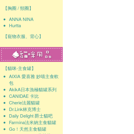
確認
【胸圈 / 頸圈】
ANNA NINA
Hurtta
【寵物衣服、背心】
【貓咪-主食罐】
AIXIA 愛喜雅 妙喵主食軟
包
AkikA日本漁極貓罐系列
CANIDAE 卡比
Cherie法麗貓罐
Dr.Link林克博士
Daily Delight 爵士貓吧
Farmina法米納主食貓罐
Go！天然主食貓罐