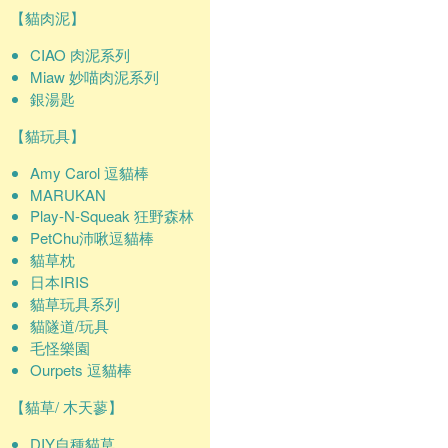
【貓肉泥】
CIAO 肉泥系列
Miaw 妙喵肉泥系列
銀湯匙
【貓玩具】
Amy Carol 逗貓棒
MARUKAN
Play-N-Squeak 狂野森林
PetChu沛啾逗貓棒
貓草枕
日本IRIS
貓草玩具系列
貓隧道/玩具
毛怪樂園
Ourpets 逗貓棒
【貓草/ 木天蓼】
DIY自種貓草