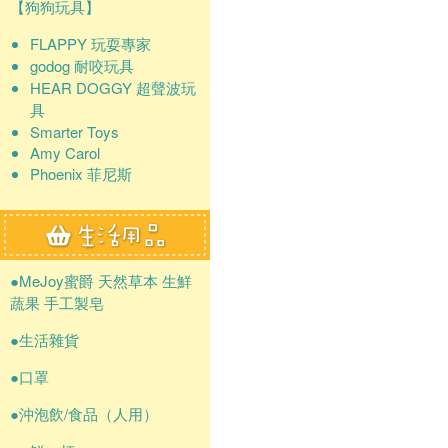
【狗狗玩具】
FLAPPY 玩耍專家
godog 耐咬玩具
HEAR DOGGY 超聲波玩
具
Smarter Toys
Amy Carol
Phoenix 菲尼斯
●MeJoy蜜爵 天然草本 生鮮
蔬果 手工製皂
●生活雜貨
●口罩
●沖泡飲/食品（人用）