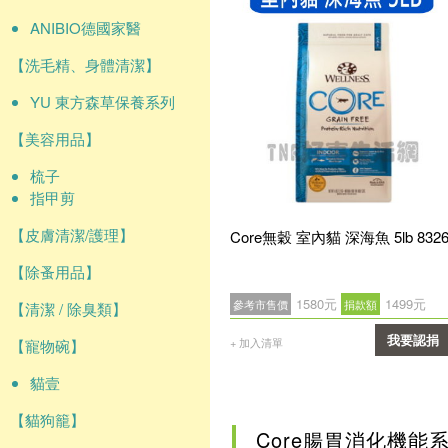
ANIBIO德國家醫
【洗毛精、身體清潔】
YU 東方森草保養系列
【美容用品】
梳子
指甲剪
【皮膚清潔/護理】
Core無穀 室內貓 深海魚 5lb 832
【除蚤用品】
1580元
1499元
參考市售價
捐款額
【清潔 / 除臭類】
我要認捐
+ 加入清單
【寵物碗】
確認
貓壹
【貓狗籠】
Core腸胃消化機能