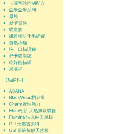
卡蘿毛球控制配方
亞米亞米系列
原燒
愛情貴族
貓皇族
纖維物語化毛貓罐
自然小貓
吶一口貓湯罐
舒卡貓湯罐
吃好飽貓罐
果凍杯
【貓飼料】
ACANA
BlackWood柏萊富
Charm野性魅力
Elato杜莎 天然無穀貓糧
Farmina 法米納天然糧
Gift 天然吉夫特
Go! 頂級抗敏天然糧