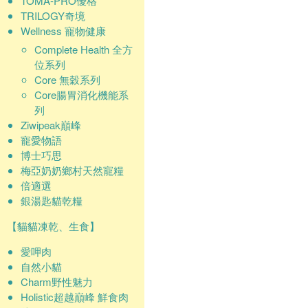
TOMA-PRO優格
TRILOGY奇境
Wellness 寵物健康
Complete Health 全方
位系列
Core 無穀系列
Core腸胃消化機能系
列
Ziwipeak巔峰
寵愛物語
博士巧思
梅亞奶奶鄉村天然寵糧
倍適選
銀湯匙貓乾糧
【貓貓凍乾、生食】
愛呷肉
自然小貓
Charm野性魅力
Holistic超越巔峰 鮮食肉