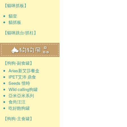
【貓咪抓板】
貓壹
貓抓板
【貓咪跳台/抓柱】
【狗狗-副食罐】
Arias新艾莎餐盒
IPET艾沛 鼎食
Seeds 惜時
Wild calling狗罐
亞米亞米系列
食尚汪汪
吃好飽狗罐
【狗狗-主食罐】