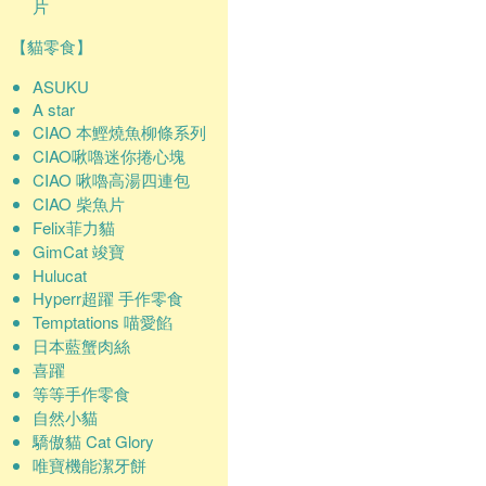
片
【貓零食】
ASUKU
A star
CIAO 本鰹燒魚柳條系列
CIAO啾嚕迷你捲心塊
CIAO 啾嚕高湯四連包
CIAO 柴魚片
Felix菲力貓
GimCat 竣寶
Hulucat
Hyperr超躍 手作零食
Temptations 喵愛餡
日本藍蟹肉絲
喜躍
等等手作零食
自然小貓
驕傲貓 Cat Glory
唯寶機能潔牙餅