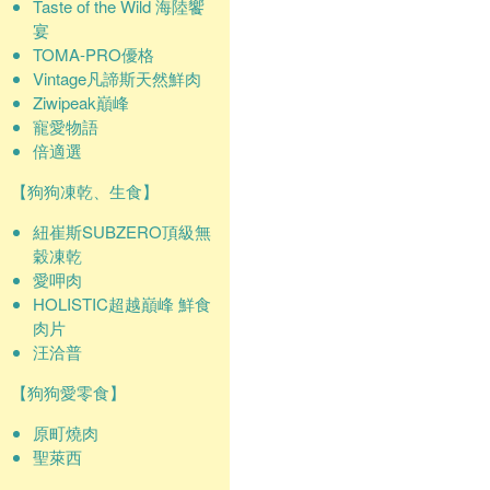
Taste of the Wild 海陸饗
宴
TOMA-PRO優格
Vintage凡諦斯天然鮮肉
Ziwipeak巔峰
寵愛物語
倍適選
【狗狗凍乾、生食】
紐崔斯SUBZERO頂級無
穀凍乾
愛呷肉
HOLISTIC超越巔峰 鮮食
肉片
汪洽普
【狗狗愛零食】
原町燒肉
聖萊西