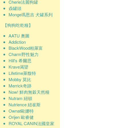
Cherie法麗狗罐
猋罐頭
Monge瑪恩吉 犬罐系列
【狗狗吃乾糧】
AATU 奧圖
Addiction
BlackWood柏萊富
Charm野性魅力
Hill's 希爾思
Krave渴望
Lifetime萊馥特
Mobby 莫比
Merrick奇跡
Now! 鮮肉無穀天然糧
Nutram 紐頓
Nutrience 紐崔斯
Ownat歐娜特
Orijen 歐睿健
ROYAL CANIN法國皇家