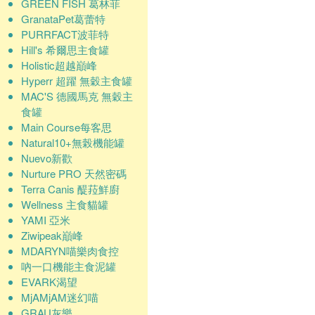
GREEN FISH 葛林菲
GranataPet葛蕾特
PURRFACT波菲特
Hill's 希爾思主食罐
Holistic超越巔峰
Hyperr 超躍 無穀主食罐
MAC'S 德國馬克 無穀主
食罐
Main Course每客思
Natural10+無榖機能罐
Nuevo新歡
Nurture PRO 天然密碼
Terra Canis 醍菈鮮廚
Wellness 主食貓罐
YAMI 亞米
Ziwipeak巔峰
MDARYN喵樂肉食控
吶一口機能主食泥罐
EVARK渴望
MjAMjAM迷幻喵
GRAU灰樂