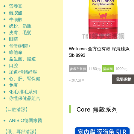
營養膏
離胺酸
牛磺酸
奶粉、奶瓶
皮膚、毛髮
眼睛
骨骼(關節)
Wellness 全方位有穀 深海鮭魚
維他命
5lb 8993
益生菌、腸道
口腔
1180元
1009元
參考市售價
捐款額
尿道/情緒紓壓
心、肝、腎保健
我要認捐
+ 加入清單
免疫
確認
化毛/排毛系列
你懂保健品組合
Core 無穀系列
【口腔清潔】
ANIBIO德國家醫
【眼、耳部清潔】