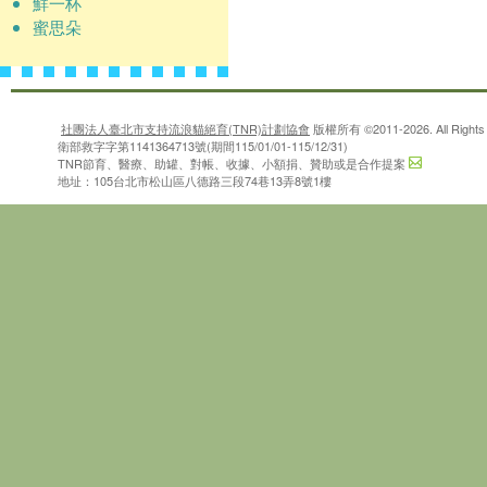
鮮一杯
蜜思朵
社團法人臺北市支持流浪貓絕育(TNR)計劃協會
版權所有 ©2011-2026. All Rights 
衛部救字字第1141364713號(期間115/01/01-115/12/31)
TNR節育、醫療、助罐、對帳、收據、小額捐、贊助或是合作提案
地址：105台北市松山區八德路三段74巷13弄8號1樓