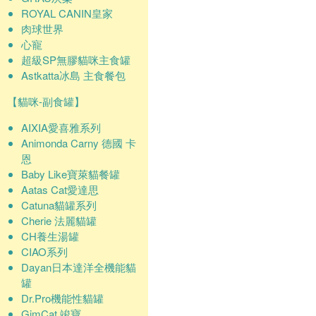
ROYAL CANIN皇家
肉球世界
心寵
超級SP無膠貓咪主食罐
Astkatta冰島 主食餐包
【貓咪-副食罐】
AIXIA愛喜雅系列
Animonda Carny 德國 卡
恩
Baby Like寶萊貓餐罐
Aatas Cat愛達思
Catuna貓罐系列
Cherie 法麗貓罐
CH養生湯罐
CIAO系列
Dayan日本達洋全機能貓
罐
Dr.Pro機能性貓罐
GimCat 竣寶