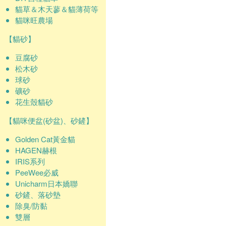
貓草＆木天蓼＆貓薄荷等
貓咪旺農場
【貓砂】
豆腐砂
松木砂
球砂
礦砂
花生殼貓砂
【貓咪便盆(砂盆)、砂鏟】
Golden Cat黃金貓
HAGEN赫根
IRIS系列
PeeWee必威
Unicharm日本嬌聯
砂鏟、落砂墊
除臭/防黏
雙層