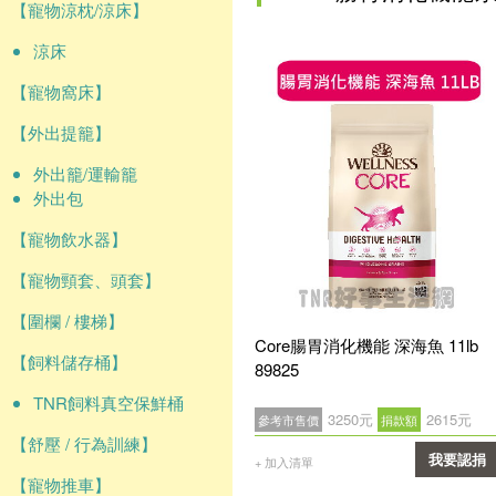
【寵物涼枕/涼床】
涼床
【寵物窩床】
【外出提籠】
外出籠/運輸籠
外出包
【寵物飲水器】
【寵物頸套、頭套】
【圍欄 / 樓梯】
Core腸胃消化機能 深海魚 11lb
【飼料儲存桶】
89825
TNR飼料真空保鮮桶
3250元
2615元
參考市售價
捐款額
【舒壓 / 行為訓練】
我要認捐
+ 加入清單
【寵物推車】