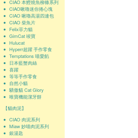
CIAO 本鰹燒魚柳條系列
CIAO啾嚕迷你捲心塊
CIAO 啾嚕高湯四連包
CIAO 柴魚片
Felix菲力貓
GimCat 竣寶
Hulucat
Hyperr超躍 手作零食
Temptations 喵愛餡
日本藍蟹肉絲
喜躍
等等手作零食
自然小貓
驕傲貓 Cat Glory
唯寶機能潔牙餅
【貓肉泥】
CIAO 肉泥系列
Miaw 妙喵肉泥系列
銀湯匙