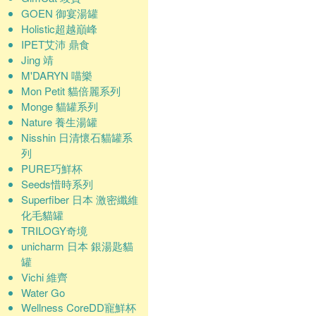
GOEN 御宴湯罐
Holistic超越巔峰
IPET艾沛 鼎食
Jing 靖
M'DARYN 喵樂
Mon Petit 貓倍麗系列
Monge 貓罐系列
Nature 養生湯罐
Nisshin 日清懷石貓罐系
列
PURE巧鮮杯
Seeds惜時系列
Superfiber 日本 激密纖維
化毛貓罐
TRILOGY奇境
unicharm 日本 銀湯匙貓
罐
Vichi 維齊
Water Go
Wellness CoreDD寵鮮杯