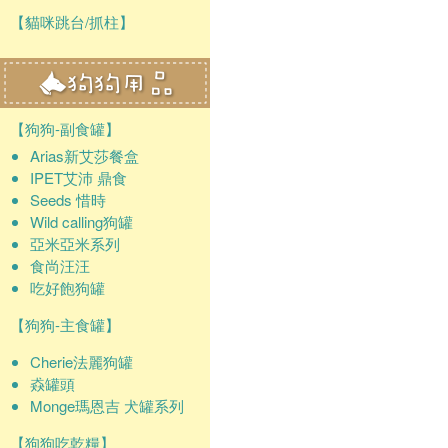
【貓咪跳台/抓柱】
【狗狗-副食罐】
Arias新艾莎餐盒
IPET艾沛 鼎食
Seeds 惜時
Wild calling狗罐
亞米亞米系列
食尚汪汪
吃好飽狗罐
【狗狗-主食罐】
Cherie法麗狗罐
猋罐頭
Monge瑪恩吉 犬罐系列
【狗狗吃乾糧】