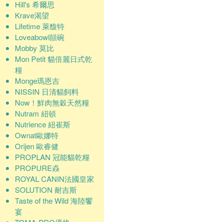
Hill's 希爾思
Krave渴望
Lifetime 萊馥特
Loveabowl囍碗
Mobby 莫比
Mon Petit 貓倍麗日式乾
糧
Monge瑪恩吉
NISSIN 日清貓飼料
Now！鮮肉無穀天然糧
Nutram 紐頓
Nutrience 紐崔斯
Ownat歐娜特
Orijen 歐睿健
PROPLAN 冠能貓乾糧
PROPURE猋
ROYAL CANIN法國皇家
SOLUTION 耐吉斯
Taste of the Wild 海陸饗
宴