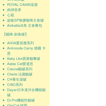
ROYAL CANIN皇家
肉球世界
心寵
超級SP無膠貓咪主食罐
Astkatta冰島 主食餐包
【貓咪-副食罐】
AIXIA愛喜雅系列
Animonda Carny 德國 卡
恩
Baby Like寶萊貓餐罐
Aatas Cat愛達思
Catuna貓罐系列
Cherie 法麗貓罐
CH養生湯罐
CIAO系列
Dayan日本達洋全機能貓
罐
Dr.Pro機能性貓罐
GimCat 竣寶