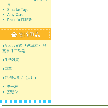
具
Smarter Toys
Amy Carol
Phoenix 菲尼斯
●MeJoy蜜爵 天然草本 生鮮
蔬果 手工製皂
●生活雜貨
●口罩
●沖泡飲/食品（人用）
鮮一杯
蜜思朵