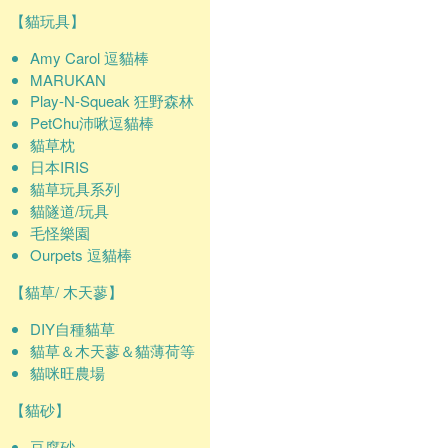
【貓玩具】
Amy Carol 逗貓棒
MARUKAN
Play-N-Squeak 狂野森林
PetChu沛啾逗貓棒
貓草枕
日本IRIS
貓草玩具系列
貓隧道/玩具
毛怪樂園
Ourpets 逗貓棒
【貓草/ 木天蓼】
DIY自種貓草
貓草＆木天蓼＆貓薄荷等
貓咪旺農場
【貓砂】
豆腐砂