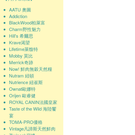
AATU 奧圖
Addiction
BlackWood柏萊富
Charm野性魅力
Hill's 希爾思
Krave渴望
Lifetime萊馥特
Mobby 莫比
Merrick奇跡
Now! 鮮肉無穀天然糧
Nutram 紐頓
Nutrience 紐崔斯
Ownat歐娜特
Orijen 歐睿健
ROYAL CANIN法國皇家
Taste of the Wild 海陸饗
宴
TOMA-PRO優格
Vintage凡諦斯天然鮮肉