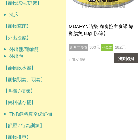
【寵物涼枕/涼床】
涼床
【寵物窩床】
MDARYN喵樂 肉食控主食罐 嫩
雞旗魚 80g【6罐】
【外出提籠】
366元
282元
參考市售價
捐款額
外出籠/運輸籠
外出包
我要認捐
+ 加入清單
【寵物飲水器】
確認
【寵物頸套、頭套】
【圍欄 / 樓梯】
【飼料儲存桶】
TNR飼料真空保鮮桶
【舒壓 / 行為訓練】
【寵物推車】