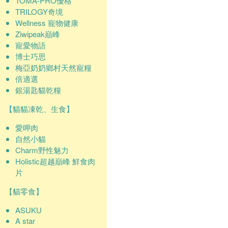
TOMA-PRO優格
TRILOGY奇境
Wellness 寵物健康
Ziwipeak巔峰
寵愛物語
博士巧思
梅亞奶奶鄉村天然寵糧
倍適選
銀湯匙貓乾糧
【貓貓凍乾、生食】
愛呷肉
自然小貓
Charm野性魅力
Holistic超越巔峰 鮮食肉
片
【貓零食】
ASUKU
A star