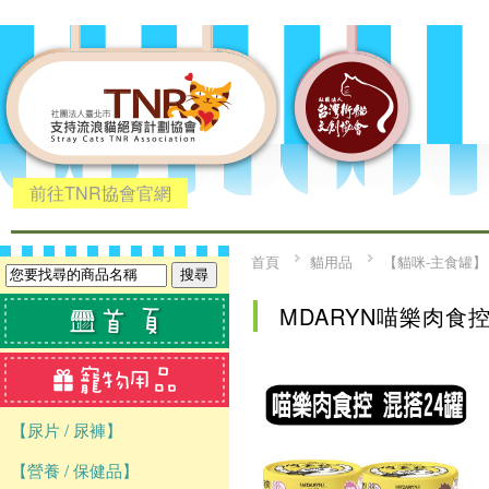
前往TNR協會官網
首頁
貓用品
【貓咪-主食罐】
MDARYN喵樂肉食
【尿片 / 尿褲】
【營養 / 保健品】