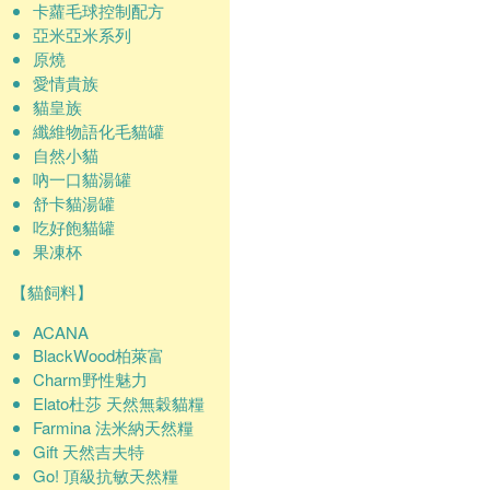
卡蘿毛球控制配方
亞米亞米系列
原燒
愛情貴族
貓皇族
纖維物語化毛貓罐
自然小貓
吶一口貓湯罐
舒卡貓湯罐
吃好飽貓罐
果凍杯
【貓飼料】
ACANA
BlackWood柏萊富
Charm野性魅力
Elato杜莎 天然無穀貓糧
Farmina 法米納天然糧
Gift 天然吉夫特
Go! 頂級抗敏天然糧