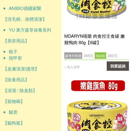
ANIBIO德國家醫
【洗毛精、身體清潔】
YU 東方森草保養系列
MDARYN喵樂 肉食控主食罐 嫩
【美容用品】
雞鴨肉 80g【6罐】
梳子
366元
282元
參考市售價
捐款額
指甲剪
我要認捐
+ 加入清單
【皮膚清潔/護理】
確認
【除蚤用品】
【清潔 / 除臭類】
【寵物碗】
貓壹
【貓狗籠】