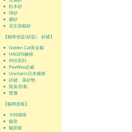
松木砂
球砂
礦砂
花生殼貓砂
【貓咪便盆(砂盆)、砂鏟】
Golden Cat黃金貓
HAGEN赫根
IRIS系列
PeeWee必威
Unicharm日本嬌聯
砂鏟、落砂墊
除臭/防黏
雙層
【貓咪抓板】
卡特喵喵
貓壹
貓抓板