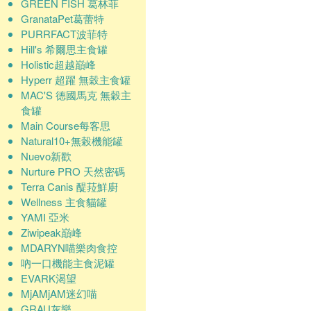
GREEN FISH 葛林菲
GranataPet葛蕾特
PURRFACT波菲特
Hill's 希爾思主食罐
Holistic超越巔峰
Hyperr 超躍 無穀主食罐
MAC'S 德國馬克 無穀主
食罐
Main Course每客思
Natural10+無榖機能罐
Nuevo新歡
Nurture PRO 天然密碼
Terra Canis 醍菈鮮廚
Wellness 主食貓罐
YAMI 亞米
Ziwipeak巔峰
MDARYN喵樂肉食控
吶一口機能主食泥罐
EVARK渴望
MjAMjAM迷幻喵
GRAU灰樂