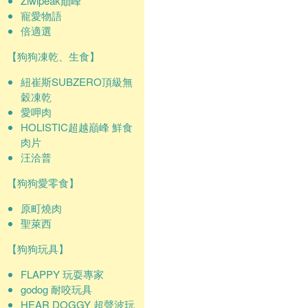
Ziwipeak巔峰
寵愛物語
倍適選
【狗狗凍乾、生食】
紐崔斯SUBZERO頂級無
穀凍乾
愛呷肉
HOLISTIC超越巔峰 鮮食
肉片
汪洽普
【狗狗愛零食】
原町燒肉
聖萊西
【狗狗玩具】
FLAPPY 玩耍專家
godog 耐咬玩具
HEAR DOGGY 超聲波玩