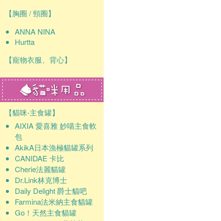
【胸圈 / 頸圈】
ANNA NINA
Hurtta
【寵物衣服、背心】
【貓咪-主食罐】
AIXIA 愛喜雅 妙喵主食軟
包
AkikA日本漁極貓罐系列
CANIDAE 卡比
Cherie法麗貓罐
Dr.Link林克博士
Daily Delight 爵士貓吧
Farmina法米納主食貓罐
Go！天然主食貓罐