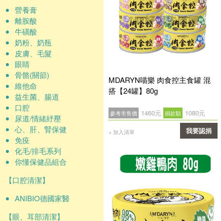
營養膏
離胺酸
牛磺酸
奶粉、奶瓶
皮膚、毛髮
眼睛
骨骼(關節)
MDARYN喵樂 肉食控主食罐 混
維他命
搭【24罐】80g
益生菌、腸道
口腔
1460元
1080元
參考市售價
捐款額
尿道/情緒紓壓
心、肝、腎保健
我要認捐
+ 加入清單
免疫
確認
化毛/排毛系列
你懂保健品組合
【口腔清潔】
ANIBIO德國家醫
【眼、耳部清潔】