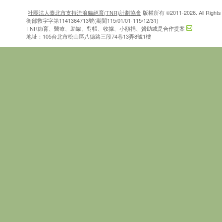
社團法人臺北市支持流浪貓絕育(TNR)計劃協會
版權所有 ©2011-2026. All Rights 
衛部救字字第1141364713號(期間115/01/01-115/12/31)
TNR節育、醫療、助罐、對帳、收據、小額捐、贊助或是合作提案
地址：105台北市松山區八德路三段74巷13弄8號1樓