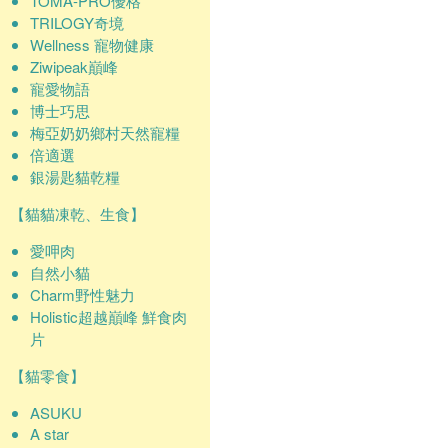
TOMA-PRO優格
TRILOGY奇境
Wellness 寵物健康
Ziwipeak巔峰
寵愛物語
博士巧思
梅亞奶奶鄉村天然寵糧
倍適選
銀湯匙貓乾糧
【貓貓凍乾、生食】
愛呷肉
自然小貓
Charm野性魅力
Holistic超越巔峰 鮮食肉
片
【貓零食】
ASUKU
A star