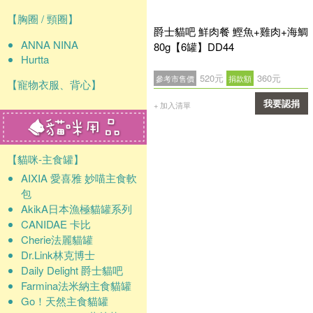
【胸圈 / 頸圈】
爵士貓吧 鮮肉餐 鰹魚+雞肉+海鯛
ANNA NINA
80g【6罐】DD44
Hurtta
520元
360元
參考市售價
捐款額
【寵物衣服、背心】
我要認捐
+ 加入清單
確認
【貓咪-主食罐】
AIXIA 愛喜雅 妙喵主食軟
包
AkikA日本漁極貓罐系列
CANIDAE 卡比
Cherie法麗貓罐
Dr.Link林克博士
Daily Delight 爵士貓吧
Farmina法米納主食貓罐
Go！天然主食貓罐