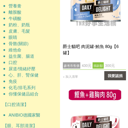
營養膏
離胺酸
牛磺酸
奶粉、奶瓶
皮膚、毛髮
眼睛
骨骼(關節)
爵士貓吧 肉泥罐-鮪魚 80g【6
維他命
罐】
益生菌、腸道
口腔
430元
300元
參考市售價
捐款額
尿道/情緒紓壓
心、肝、腎保健
我要認捐
+ 加入清單
免疫
確認
化毛/排毛系列
你懂保健品組合
【口腔清潔】
ANIBIO德國家醫
【眼、耳部清潔】