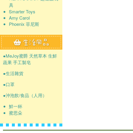
具
Smarter Toys
Amy Carol
Phoenix 菲尼斯
●MeJoy蜜爵 天然草本 生鮮
蔬果 手工製皂
●生活雜貨
●口罩
●沖泡飲/食品（人用）
鮮一杯
蜜思朵