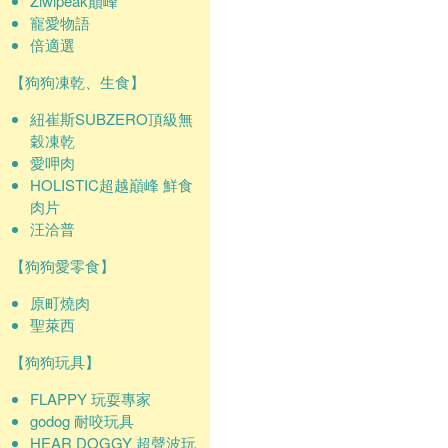
Ziwipeak巔峰
寵愛物語
倍適選
【狗狗凍乾、生食】
紐崔斯SUBZERO頂級無
穀凍乾
愛呷肉
HOLISTIC超越巔峰 鮮食
肉片
汪洽普
【狗狗愛零食】
原町燒肉
聖萊西
【狗狗玩具】
FLAPPY 玩耍專家
godog 耐咬玩具
HEAR DOGGY 超聲波玩