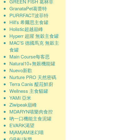
GREEN FISH 葛林菲
GranataPet葛蕾特
PURRFACT波菲特
Hill's 希爾思主食罐
Holistic超越巔峰
Hyperr 超躍 無穀主食罐
MAC'S 德國馬克 無穀主
食罐
Main Course每客思
Natural10+無榖機能罐
Nuevo新歡
Nurture PRO 天然密碼
Terra Canis 醍菈鮮廚
Wellness 主食貓罐
YAMI 亞米
Ziwipeak巔峰
MDARYN喵樂肉食控
吶一口機能主食泥罐
EVARK渴望
MjAMjAM迷幻喵
GRAU灰樂