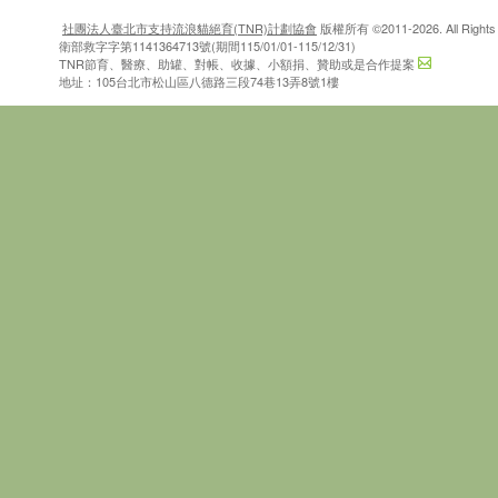
社團法人臺北市支持流浪貓絕育(TNR)計劃協會
版權所有 ©2011-2026. All Rights 
衛部救字字第1141364713號(期間115/01/01-115/12/31)
TNR節育、醫療、助罐、對帳、收據、小額捐、贊助或是合作提案
地址：105台北市松山區八德路三段74巷13弄8號1樓