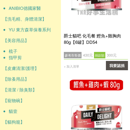
ANIBIO德國家醫
【洗毛精、身體清潔】
YU 東方森草保養系列
爵士貓吧 化毛餐 鰹魚+雞胸肉
【美容用品】
80g【6罐】DD54
梳子
430元
300元
參考市售價
捐款額
指甲剪
我要認捐
+ 加入清單
【皮膚清潔/護理】
確認
【除蚤用品】
【清潔 / 除臭類】
【寵物碗】
貓壹
【貓狗籠】