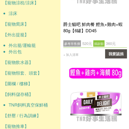
【寵物涼枕/涼床】
涼床
【寵物窩床】
爵士貓吧 鮮肉餐 鰹魚+雞肉+蝦
80g【6罐】DD45
【外出提籠】
520元
360元
參考市售價
捐款額
外出籠/運輸籠
外出包
我要認捐
+ 加入清單
【寵物飲水器】
確認
【寵物頸套、頭套】
【圍欄 / 樓梯】
【飼料儲存桶】
TNR飼料真空保鮮桶
【舒壓 / 行為訓練】
【寵物推車】