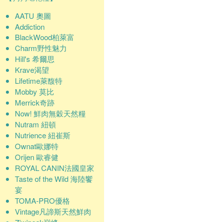
AATU 奧圖
Addiction
BlackWood柏萊富
Charm野性魅力
Hill's 希爾思
Krave渴望
Lifetime萊馥特
Mobby 莫比
Merrick奇跡
Now! 鮮肉無穀天然糧
Nutram 紐頓
Nutrience 紐崔斯
Ownat歐娜特
Orijen 歐睿健
ROYAL CANIN法國皇家
Taste of the Wild 海陸饗
宴
TOMA-PRO優格
Vintage凡諦斯天然鮮肉