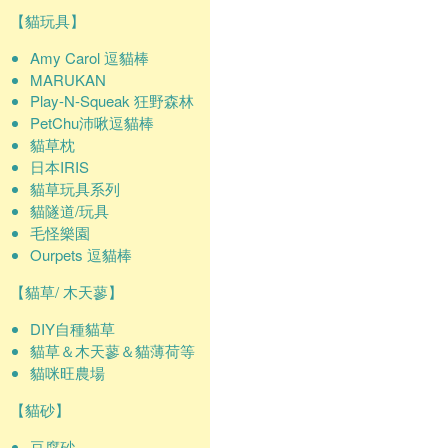
【貓玩具】
Amy Carol 逗貓棒
MARUKAN
Play-N-Squeak 狂野森林
PetChu沛啾逗貓棒
貓草枕
日本IRIS
貓草玩具系列
貓隧道/玩具
毛怪樂園
Ourpets 逗貓棒
【貓草/ 木天蓼】
DIY自種貓草
貓草＆木天蓼＆貓薄荷等
貓咪旺農場
【貓砂】
豆腐砂