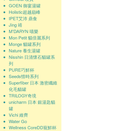
GOEN 御宴湯罐
Holistic超越巔峰
IPET艾沛 鼎食
Jing 靖
M'DARYN 喵樂
Mon Petit 貓倍麗系列
Monge 貓罐系列
Nature 養生湯罐
Nisshin 日清懷石貓罐系
列
PURE巧鮮杯
Seeds惜時系列
Superfiber 日本 激密纖維
化毛貓罐
TRILOGY奇境
unicharm 日本 銀湯匙貓
罐
Vichi 維齊
Water Go
Wellness CoreDD寵鮮杯