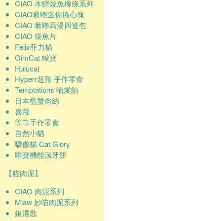
CIAO 本鰹燒魚柳條系列
CIAO啾嚕迷你捲心塊
CIAO 啾嚕高湯四連包
CIAO 柴魚片
Felix菲力貓
GimCat 竣寶
Hulucat
Hyperr超躍 手作零食
Temptations 喵愛餡
日本藍蟹肉絲
喜躍
等等手作零食
自然小貓
驕傲貓 Cat Glory
唯寶機能潔牙餅
【貓肉泥】
CIAO 肉泥系列
Miaw 妙喵肉泥系列
銀湯匙