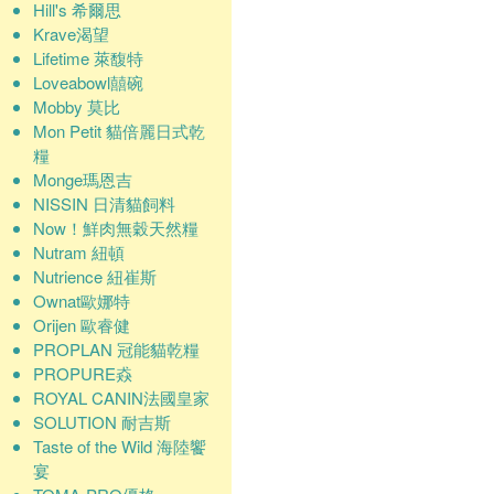
Hill's 希爾思
Krave渴望
Lifetime 萊馥特
Loveabowl囍碗
Mobby 莫比
Mon Petit 貓倍麗日式乾
糧
Monge瑪恩吉
NISSIN 日清貓飼料
Now！鮮肉無穀天然糧
Nutram 紐頓
Nutrience 紐崔斯
Ownat歐娜特
Orijen 歐睿健
PROPLAN 冠能貓乾糧
PROPURE猋
ROYAL CANIN法國皇家
SOLUTION 耐吉斯
Taste of the Wild 海陸饗
宴