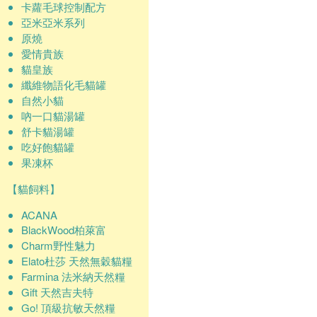
卡蘿毛球控制配方
亞米亞米系列
原燒
愛情貴族
貓皇族
纖維物語化毛貓罐
自然小貓
吶一口貓湯罐
舒卡貓湯罐
吃好飽貓罐
果凍杯
【貓飼料】
ACANA
BlackWood柏萊富
Charm野性魅力
Elato杜莎 天然無穀貓糧
Farmina 法米納天然糧
Gift 天然吉夫特
Go! 頂級抗敏天然糧