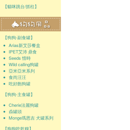
【貓咪跳台/抓柱】
【狗狗-副食罐】
Arias新艾莎餐盒
IPET艾沛 鼎食
Seeds 惜時
Wild calling狗罐
亞米亞米系列
食尚汪汪
吃好飽狗罐
【狗狗-主食罐】
Cherie法麗狗罐
猋罐頭
Monge瑪恩吉 犬罐系列
【狗狗吃乾糧】