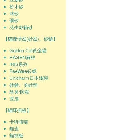
松木砂
球砂
礦砂
花生殼貓砂
【貓咪便盆(砂盆)、砂鏟】
Golden Cat黃金貓
HAGEN赫根
IRIS系列
PeeWee必威
Unicharm日本嬌聯
砂鏟、落砂墊
除臭/防黏
雙層
【貓咪抓板】
卡特喵喵
貓壹
貓抓板