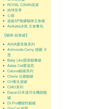
ROYAL CANIN皇家
肉球世界
心寵
超級SP無膠貓咪主食罐
Astkatta冰島 主食餐包
【貓咪-副食罐】
AIXIA愛喜雅系列
Animonda Carny 德國 卡
恩
Baby Like寶萊貓餐罐
Aatas Cat愛達思
Catuna貓罐系列
Cherie 法麗貓罐
CH養生湯罐
CIAO系列
Dayan日本達洋全機能貓
罐
Dr.Pro機能性貓罐
GimCat 竣寶