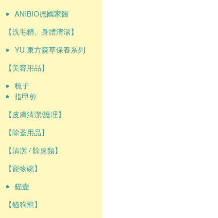
ANIBIO德國家醫
【洗毛精、身體清潔】
YU 東方森草保養系列
【美容用品】
梳子
指甲剪
【皮膚清潔/護理】
【除蚤用品】
【清潔 / 除臭類】
【寵物碗】
貓壹
【貓狗籠】