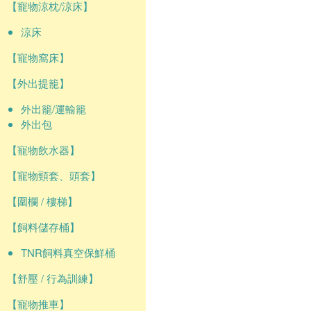
【寵物涼枕/涼床】
涼床
【寵物窩床】
【外出提籠】
外出籠/運輸籠
外出包
【寵物飲水器】
【寵物頸套、頭套】
【圍欄 / 樓梯】
【飼料儲存桶】
TNR飼料真空保鮮桶
【舒壓 / 行為訓練】
【寵物推車】