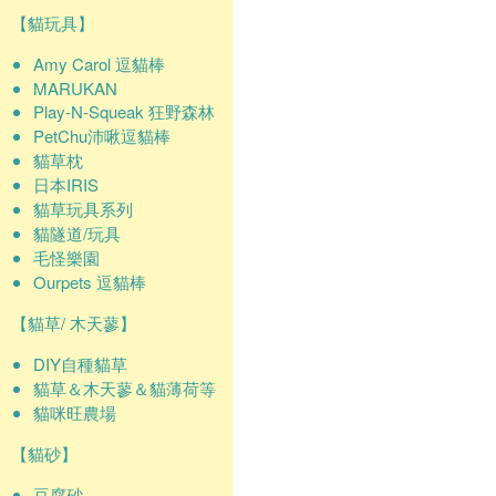
【貓玩具】
Amy Carol 逗貓棒
MARUKAN
Play-N-Squeak 狂野森林
PetChu沛啾逗貓棒
貓草枕
日本IRIS
貓草玩具系列
貓隧道/玩具
毛怪樂園
Ourpets 逗貓棒
【貓草/ 木天蓼】
DIY自種貓草
貓草＆木天蓼＆貓薄荷等
貓咪旺農場
【貓砂】
豆腐砂