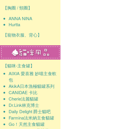
【胸圈 / 頸圈】
ANNA NINA
Hurtta
【寵物衣服、背心】
【貓咪-主食罐】
AIXIA 愛喜雅 妙喵主食軟
包
AkikA日本漁極貓罐系列
CANIDAE 卡比
Cherie法麗貓罐
Dr.Link林克博士
Daily Delight 爵士貓吧
Farmina法米納主食貓罐
Go！天然主食貓罐