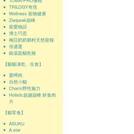
TOMA-PRO優格
TRILOGY奇境
Wellness 寵物健康
Ziwipeak巔峰
寵愛物語
博士巧思
梅亞奶奶鄉村天然寵糧
倍適選
銀湯匙貓乾糧
【貓貓凍乾、生食】
愛呷肉
自然小貓
Charm野性魅力
Holistic超越巔峰 鮮食肉
片
【貓零食】
ASUKU
A star