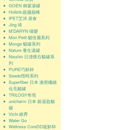
GOEN 御宴湯罐
Holistic超越巔峰
IPET艾沛 鼎食
Jing 靖
M'DARYN 喵樂
Mon Petit 貓倍麗系列
Monge 貓罐系列
Nature 養生湯罐
Nisshin 日清懷石貓罐系
列
PURE巧鮮杯
Seeds惜時系列
Superfiber 日本 激密纖維
化毛貓罐
TRILOGY奇境
unicharm 日本 銀湯匙貓
罐
Vichi 維齊
Water Go
Wellness CoreDD寵鮮杯