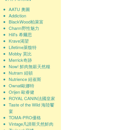
AATU 奧圖
Addiction
BlackWood柏萊富
Charm野性魅力
Hill's 希爾思
Krave渴望
Lifetime萊馥特
Mobby 莫比
Merrick奇跡
Now! 鮮肉無穀天然糧
Nutram 紐頓
Nutrience 紐崔斯
Ownat歐娜特
Orijen 歐睿健
ROYAL CANIN法國皇家
Taste of the Wild 海陸饗
宴
TOMA-PRO優格
Vintage凡諦斯天然鮮肉