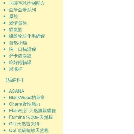
卡蘿毛球控制配方
亞米亞米系列
原燒
愛情貴族
貓皇族
纖維物語化毛貓罐
自然小貓
吶一口貓湯罐
舒卡貓湯罐
吃好飽貓罐
果凍杯
【貓飼料】
ACANA
BlackWood柏萊富
Charm野性魅力
Elato杜莎 天然無穀貓糧
Farmina 法米納天然糧
Gift 天然吉夫特
Go! 頂級抗敏天然糧