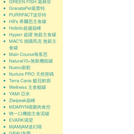
GREEN FISH 葛林菲
GranataPet葛蕾特
PURRFACT波菲特
Hill's 希爾思主食罐
Holistic超越巔峰
Hyperr 超躍 無穀主食罐
MAC'S 德國馬克 無穀主
食罐
Main Course每客思
Natural10+無榖機能罐
Nuevo新歡
Nurture PRO 天然密碼
Terra Canis 醍菈鮮廚
Wellness 主食貓罐
YAMI 亞米
Ziwipeak巔峰
MDARYN喵樂肉食控
吶一口機能主食泥罐
EVARK渴望
MjAMjAM迷幻喵
GRAU灰樂