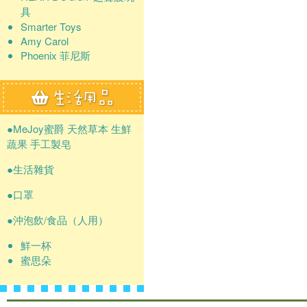
具
Smarter Toys
Amy Carol
Phoenix 菲尼斯
●MeJoy蜜爵 天然草本 生鮮
蔬果 手工製皂
●生活雜貨
●口罩
●沖泡飲/食品（人用）
鮮一杯
蜜思朵