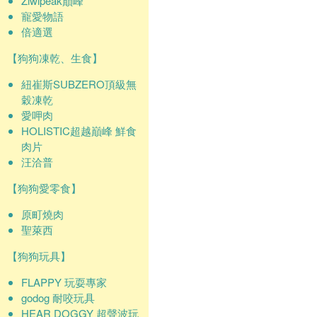
Ziwipeak巔峰
寵愛物語
倍適選
【狗狗凍乾、生食】
紐崔斯SUBZERO頂級無
穀凍乾
愛呷肉
HOLISTIC超越巔峰 鮮食
肉片
汪洽普
【狗狗愛零食】
原町燒肉
聖萊西
【狗狗玩具】
FLAPPY 玩耍專家
godog 耐咬玩具
HEAR DOGGY 超聲波玩