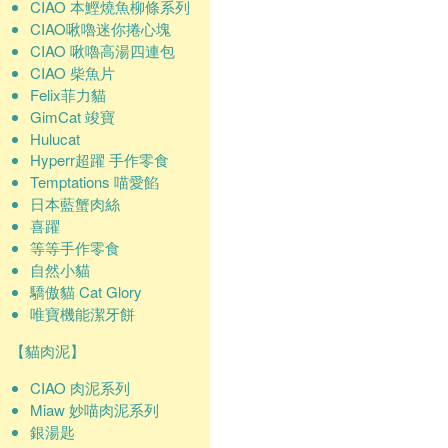
CIAO 本鰹燒魚柳條系列
CIAO啾嚕迷你捲心塊
CIAO 啾嚕高湯四連包
CIAO 柴魚片
Felix菲力貓
GimCat 竣寶
Hulucat
Hyperr超躍 手作零食
Temptations 喵愛餡
日本藍蟹肉絲
喜躍
等等手作零食
自然小貓
驕傲貓 Cat Glory
唯寶機能潔牙餅
【貓肉泥】
CIAO 肉泥系列
Miaw 妙喵肉泥系列
銀湯匙