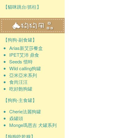
【貓咪跳台/抓柱】
【狗狗-副食罐】
Arias新艾莎餐盒
IPET艾沛 鼎食
Seeds 惜時
Wild calling狗罐
亞米亞米系列
食尚汪汪
吃好飽狗罐
【狗狗-主食罐】
Cherie法麗狗罐
猋罐頭
Monge瑪恩吉 犬罐系列
【狗狗吃乾糧】