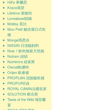
Hill's 希爾思
Krave渴望
Lifetime 萊馥特
Loveabowl囍碗
Mobby 莫比
Mon Petit 貓倍麗日式乾
糧
Monge瑪恩吉
NISSIN 日清貓飼料
Now！鮮肉無穀天然糧
Nutram 紐頓
Nutrience 紐崔斯
Ownat歐娜特
Orijen 歐睿健
PROPLAN 冠能貓乾糧
PROPURE猋
ROYAL CANIN法國皇家
SOLUTION 耐吉斯
Taste of the Wild 海陸饗
宴