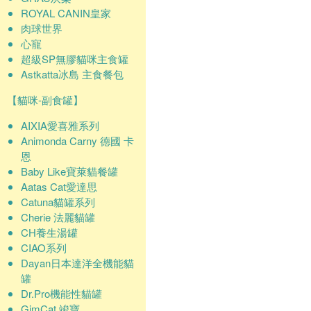
ROYAL CANIN皇家
肉球世界
心寵
超級SP無膠貓咪主食罐
Astkatta冰島 主食餐包
【貓咪-副食罐】
AIXIA愛喜雅系列
Animonda Carny 德國 卡
恩
Baby Like寶萊貓餐罐
Aatas Cat愛達思
Catuna貓罐系列
Cherie 法麗貓罐
CH養生湯罐
CIAO系列
Dayan日本達洋全機能貓
罐
Dr.Pro機能性貓罐
GimCat 竣寶