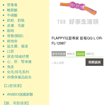
營養膏
離胺酸
牛磺酸
奶粉、奶瓶
皮膚、毛髮
眼睛
骨骼(關節)
FLAPPY玩耍專家 藍莓QQ L OR-
維他命
FL-12987
益生菌、腸道
口腔
899元
690元
參考市售價
捐款額
尿道/情緒紓壓
心、肝、腎保健
我要認捐
+ 加入清單
免疫
確認
化毛/排毛系列
你懂保健品組合
【口腔清潔】
ANIBIO德國家醫
【眼、耳部清潔】