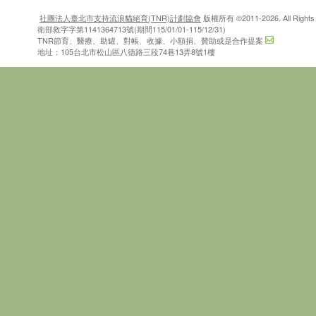
社團法人臺北市支持流浪貓絕育(TNR)計劃協會
版權所有 ©2011-2026. All Rights 
衛部救字字第1141364713號(期間115/01/01-115/12/31)
TNR節育、醫療、助罐、對帳、收據、小額捐、贊助或是合作提案
地址：105台北市松山區八德路三段74巷13弄8號1樓