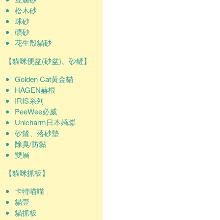
松木砂
球砂
礦砂
花生殼貓砂
【貓咪便盆(砂盆)、砂鏟】
Golden Cat黃金貓
HAGEN赫根
IRIS系列
PeeWee必威
Unicharm日本嬌聯
砂鏟、落砂墊
除臭/防黏
雙層
【貓咪抓板】
卡特喵喵
貓壹
貓抓板