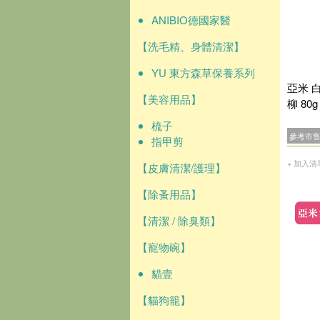
ANIBIO德國家醫
【洗毛精、身體清潔】
YU 東方森草保養系列
亞米 
【美容用品】
柳 80
梳子
參考市
指甲剪
+ 加入清
【皮膚清潔/護理】
【除蚤用品】
【清潔 / 除臭類】
【寵物碗】
貓壹
【貓狗籠】