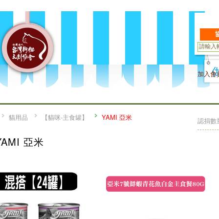
加入會
貓用品
【貓咪-主食罐】
YAMI 亞米
認捐數
YAMI 亞米