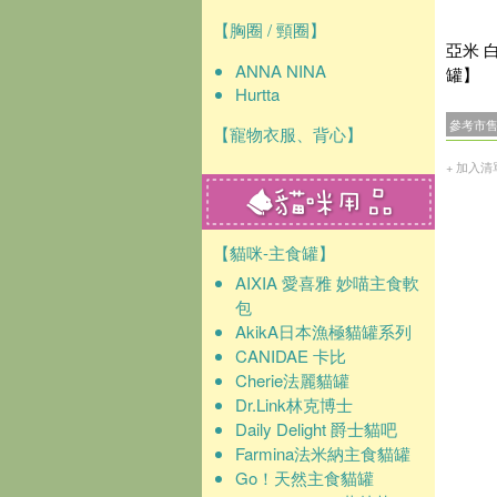
【胸圈 / 頸圈】
亞米 白
ANNA NINA
罐】
Hurtta
參考市
【寵物衣服、背心】
+ 加入清
【貓咪-主食罐】
AIXIA 愛喜雅 妙喵主食軟
包
AkikA日本漁極貓罐系列
CANIDAE 卡比
Cherie法麗貓罐
Dr.Link林克博士
Daily Delight 爵士貓吧
Farmina法米納主食貓罐
Go！天然主食貓罐