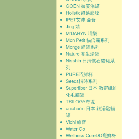
GOEN 御宴湯罐
Holistic超越巔峰
IPET艾沛 鼎食
Jing 靖
M'DARYN 喵樂
Mon Petit 貓倍麗系列
Monge 貓罐系列
Nature 養生湯罐
Nisshin 日清懷石貓罐系
列
PURE巧鮮杯
Seeds惜時系列
Superfiber 日本 激密纖維
化毛貓罐
TRILOGY奇境
unicharm 日本 銀湯匙貓
罐
Vichi 維齊
Water Go
Wellness CoreDD寵鮮杯