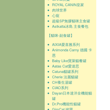
ROYAL CANIN皇家
肉球世界
心寵
超級SP無膠貓咪主食罐
Astkatta冰島 主食餐包
【貓咪-副食罐】
AIXIA愛喜雅系列
Animonda Carny 德國 卡
恩
Baby Like寶萊貓餐罐
Aatas Cat愛達思
Catuna貓罐系列
Cherie 法麗貓罐
CH養生湯罐
CIAO系列
Dayan日本達洋全機能貓
罐
Dr.Pro機能性貓罐
GimCat 竣寶