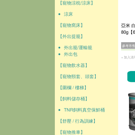
【寵物涼枕/涼床】
涼床
【寵物窩床】
亞米 
80g【
【外出提籠】
參考市
外出籠/運輸籠
外出包
+ 加入清
【寵物飲水器】
【寵物頸套、頭套】
【圍欄 / 樓梯】
【飼料儲存桶】
TNR飼料真空保鮮桶
【舒壓 / 行為訓練】
【寵物推車】