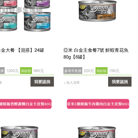
白金大餐 【混搭】24罐
亞米 白金主食餐7號 鮮蝦青花魚
80g【6罐】
1200元
960元
220元
156元
售價
捐款額
參考市售價
捐款額
我要認捐
我要認捐
單
+ 加入清單
確認
確認