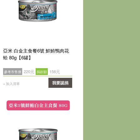
亞米 白金主食餐6號 鮮鮪鴨肉花
蛤 80g【6罐】
220元
156元
參考市售價
捐款額
我要認捐
+ 加入清單
確認