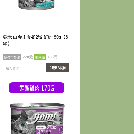
亞米 白金主食餐2號 鮮鮪 80g【6
罐】
220元
156元
參考市售價
捐款額
我要認捐
+ 加入清單
確認