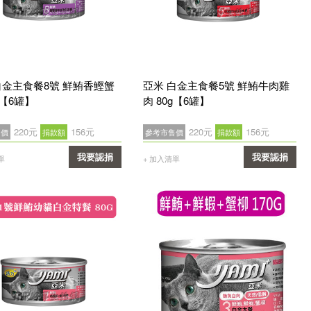
白金主食餐8號 鮮鮪香鰹蟹
亞米 白金主食餐5號 鮮鮪牛肉雞
g【6罐】
肉 80g【6罐】
220元
156元
220元
156元
售價
捐款額
參考市售價
捐款額
我要認捐
我要認捐
單
+ 加入清單
確認
確認