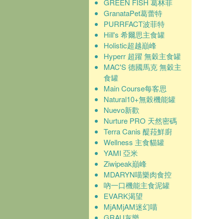
GREEN FISH 葛林菲
GranataPet葛蕾特
PURRFACT波菲特
Hill's 希爾思主食罐
Holistic超越巔峰
Hyperr 超躍 無穀主食罐
MAC'S 德國馬克 無穀主
食罐
Main Course每客思
Natural10+無榖機能罐
Nuevo新歡
Nurture PRO 天然密碼
Terra Canis 醍菈鮮廚
Wellness 主食貓罐
YAMI 亞米
Ziwipeak巔峰
MDARYN喵樂肉食控
吶一口機能主食泥罐
EVARK渴望
MjAMjAM迷幻喵
GRAU灰樂