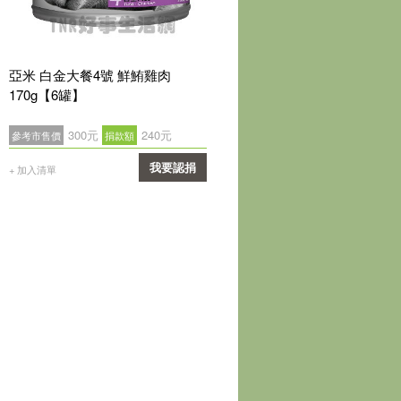
亞米 白金大餐4號 鮮鮪雞肉
170g【6罐】
300元
240元
參考市售價
捐款額
我要認捐
+ 加入清單
確認