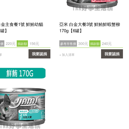
白金主食餐1號 鮮鮪幼貓
亞米 白金大餐3號 鮮鮪鮮蝦蟹柳
6罐】
170g【6罐】
220元
156元
300元
240元
售價
捐款額
參考市售價
捐款額
我要認捐
我要認捐
單
+ 加入清單
確認
確認