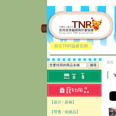
前往TNR協會官網
首頁
【尿片 / 尿褲】
【營養 / 保健品】