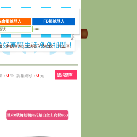
員
|
密碼查詢
|
無法登入請按此
│
志工區
0
0
認捐清單
量：
筆│認捐總額：
元