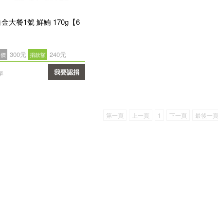
金大餐1號 鮮鮪 170g【6
300元
240元
售價
捐款額
我要認捐
單
確認
第一頁
上一頁
1
下一頁
最後一