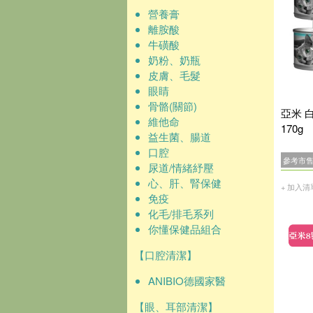
營養膏
離胺酸
牛磺酸
奶粉、奶瓶
皮膚、毛髮
眼睛
骨骼(關節)
亞米 
維他命
170g
益生菌、腸道
口腔
參考市
尿道/情緒紓壓
心、肝、腎保健
+ 加入清
免疫
化毛/排毛系列
你懂保健品組合
【口腔清潔】
ANIBIO德國家醫
【眼、耳部清潔】