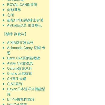
ROYAL CANIN皇家
肉球世界
心寵
超級SP無膠貓咪主食罐
Astkatta冰島 主食餐包
【貓咪-副食罐】
AIXIA愛喜雅系列
Animonda Carny 德國 卡
恩
Baby Like寶萊貓餐罐
Aatas Cat愛達思
Catuna貓罐系列
Cherie 法麗貓罐
CH養生湯罐
CIAO系列
Dayan日本達洋全機能貓
罐
Dr.Pro機能性貓罐
GimCat 竣寶