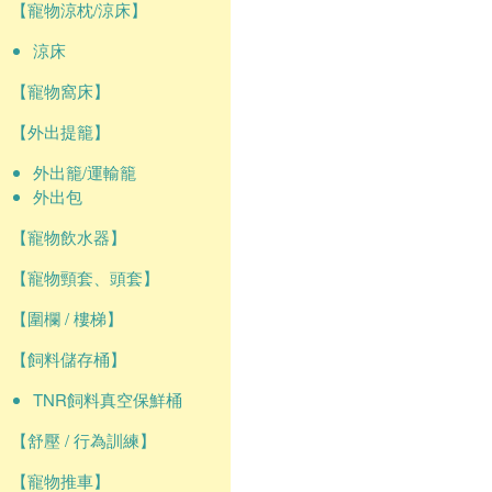
【寵物涼枕/涼床】
涼床
【寵物窩床】
【外出提籠】
外出籠/運輸籠
外出包
【寵物飲水器】
【寵物頸套、頭套】
【圍欄 / 樓梯】
【飼料儲存桶】
TNR飼料真空保鮮桶
【舒壓 / 行為訓練】
【寵物推車】