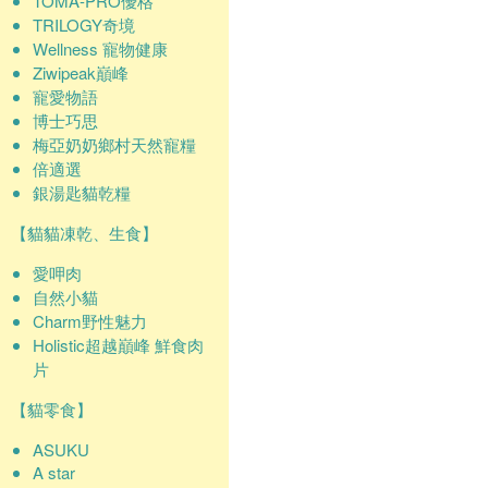
TOMA-PRO優格
TRILOGY奇境
Wellness 寵物健康
Ziwipeak巔峰
寵愛物語
博士巧思
梅亞奶奶鄉村天然寵糧
倍適選
銀湯匙貓乾糧
【貓貓凍乾、生食】
愛呷肉
自然小貓
Charm野性魅力
Holistic超越巔峰 鮮食肉
片
【貓零食】
ASUKU
A star