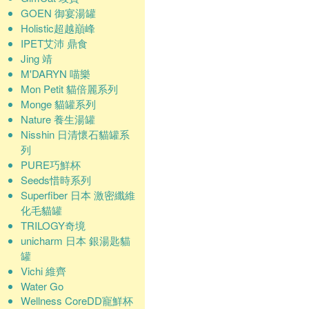
GOEN 御宴湯罐
Holistic超越巔峰
IPET艾沛 鼎食
Jing 靖
M'DARYN 喵樂
Mon Petit 貓倍麗系列
Monge 貓罐系列
Nature 養生湯罐
Nisshin 日清懷石貓罐系
列
PURE巧鮮杯
Seeds惜時系列
Superfiber 日本 激密纖維
化毛貓罐
TRILOGY奇境
unicharm 日本 銀湯匙貓
罐
Vichi 維齊
Water Go
Wellness CoreDD寵鮮杯