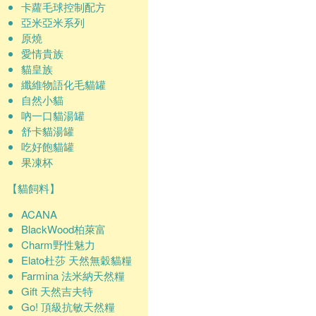
卡蘿毛球控制配方
亞米亞米系列
原燒
愛情貴族
貓皇族
纖維物語化毛貓罐
自然小貓
吶一口貓湯罐
舒卡貓湯罐
吃好飽貓罐
果凍杯
【貓飼料】
ACANA
BlackWood柏萊富
Charm野性魅力
Elato杜莎 天然無穀貓糧
Farmina 法米納天然糧
Gift 天然吉夫特
Go! 頂級抗敏天然糧