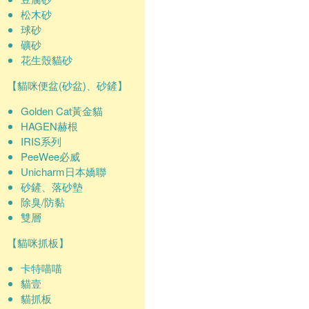
松木砂
球砂
礦砂
花生殼貓砂
【貓咪便盆(砂盆)、砂鏟】
Golden Cat黃金貓
HAGEN赫根
IRIS系列
PeeWee必威
Unicharm日本嬌聯
砂鏟、落砂墊
除臭/防黏
雙層
【貓咪抓板】
卡特喵喵
貓壹
貓抓板