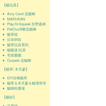
【貓玩具】
Amy Carol 逗貓棒
MARUKAN
Play-N-Squeak 狂野森林
PetChu沛啾逗貓棒
貓草枕
日本IRIS
貓草玩具系列
貓隧道/玩具
毛怪樂園
Ourpets 逗貓棒
【貓草/ 木天蓼】
DIY自種貓草
貓草＆木天蓼＆貓薄荷等
貓咪旺農場
【貓砂】
豆腐砂