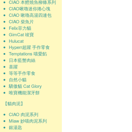
CIAO 本鰹燒魚柳條系列
CIAO啾嚕迷你捲心塊
CIAO 啾嚕高湯四連包
CIAO 柴魚片
Felix菲力貓
GimCat 竣寶
Hulucat
Hyperr超躍 手作零食
Temptations 喵愛餡
日本藍蟹肉絲
喜躍
等等手作零食
自然小貓
驕傲貓 Cat Glory
唯寶機能潔牙餅
【貓肉泥】
CIAO 肉泥系列
Miaw 妙喵肉泥系列
銀湯匙