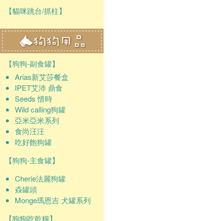
【貓咪跳台/抓柱】
【狗狗-副食罐】
Arias新艾莎餐盒
IPET艾沛 鼎食
Seeds 惜時
Wild calling狗罐
亞米亞米系列
食尚汪汪
吃好飽狗罐
【狗狗-主食罐】
Cherie法麗狗罐
猋罐頭
Monge瑪恩吉 犬罐系列
【狗狗吃乾糧】