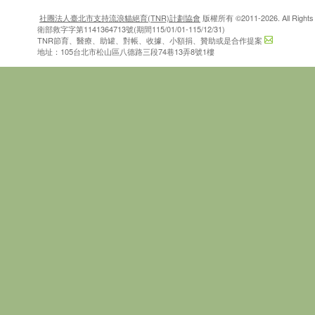
社團法人臺北市支持流浪貓絕育(TNR)計劃協會
版權所有 ©2011-2026. All Rights 
衛部救字字第1141364713號(期間115/01/01-115/12/31)
TNR節育、醫療、助罐、對帳、收據、小額捐、贊助或是合作提案
地址：105台北市松山區八德路三段74巷13弄8號1樓