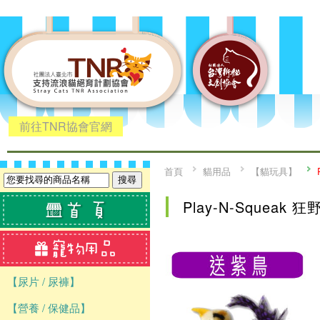
前往TNR協會官網
首頁
貓用品
【貓玩具】
Play-N-Squeak 
【尿片 / 尿褲】
【營養 / 保健品】