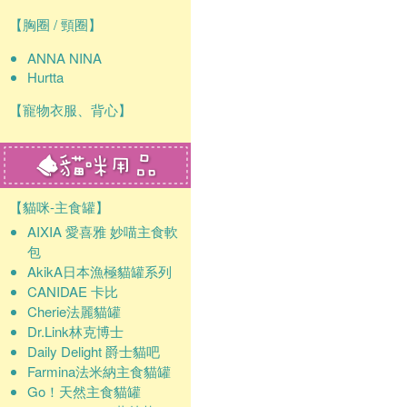
【胸圈 / 頸圈】
ANNA NINA
Hurtta
【寵物衣服、背心】
【貓咪-主食罐】
AIXIA 愛喜雅 妙喵主食軟
包
AkikA日本漁極貓罐系列
CANIDAE 卡比
Cherie法麗貓罐
Dr.Link林克博士
Daily Delight 爵士貓吧
Farmina法米納主食貓罐
Go！天然主食貓罐