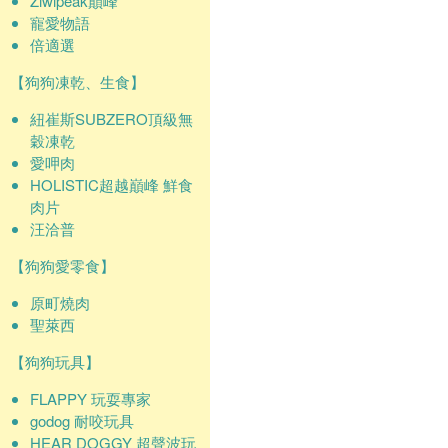
Ziwipeak巔峰
寵愛物語
倍適選
【狗狗凍乾、生食】
紐崔斯SUBZERO頂級無
穀凍乾
愛呷肉
HOLISTIC超越巔峰 鮮食
肉片
汪洽普
【狗狗愛零食】
原町燒肉
聖萊西
【狗狗玩具】
FLAPPY 玩耍專家
godog 耐咬玩具
HEAR DOGGY 超聲波玩