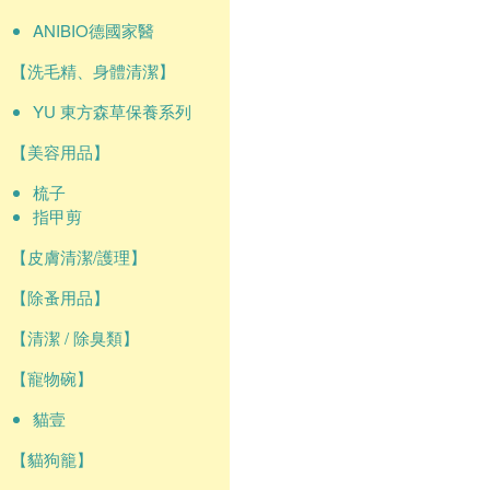
ANIBIO德國家醫
【洗毛精、身體清潔】
YU 東方森草保養系列
【美容用品】
梳子
指甲剪
【皮膚清潔/護理】
【除蚤用品】
【清潔 / 除臭類】
【寵物碗】
貓壹
【貓狗籠】