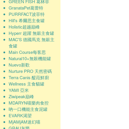
GREEN FISH 葛林菲
GranataPet葛蕾特
PURRFACT波菲特
Hill's 希爾思主食罐
Holistic超越巔峰
Hyperr 超躍 無穀主食罐
MAC'S 德國馬克 無穀主
食罐
Main Course每客思
Natural10+無榖機能罐
Nuevo新歡
Nurture PRO 天然密碼
Terra Canis 醍菈鮮廚
Wellness 主食貓罐
YAMI 亞米
Ziwipeak巔峰
MDARYN喵樂肉食控
吶一口機能主食泥罐
EVARK渴望
MjAMjAM迷幻喵
GRAU灰樂