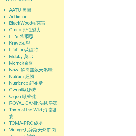
AATU 奧圖
Addiction
BlackWood柏萊富
Charm野性魅力
Hill's 希爾思
Krave渴望
Lifetime萊馥特
Mobby 莫比
Merrick奇跡
Now! 鮮肉無穀天然糧
Nutram 紐頓
Nutrience 紐崔斯
Ownat歐娜特
Orijen 歐睿健
ROYAL CANIN法國皇家
Taste of the Wild 海陸饗
宴
TOMA-PRO優格
Vintage凡諦斯天然鮮肉