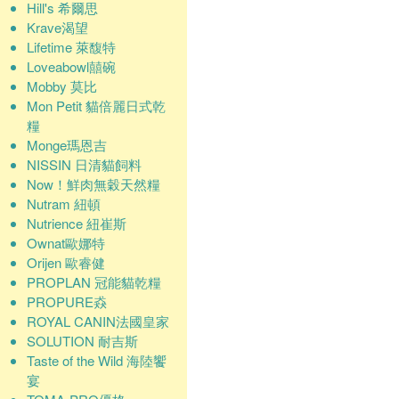
Hill's 希爾思
Krave渴望
Lifetime 萊馥特
Loveabowl囍碗
Mobby 莫比
Mon Petit 貓倍麗日式乾
糧
Monge瑪恩吉
NISSIN 日清貓飼料
Now！鮮肉無穀天然糧
Nutram 紐頓
Nutrience 紐崔斯
Ownat歐娜特
Orijen 歐睿健
PROPLAN 冠能貓乾糧
PROPURE猋
ROYAL CANIN法國皇家
SOLUTION 耐吉斯
Taste of the Wild 海陸饗
宴