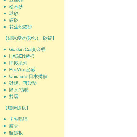
松木砂
球砂
礦砂
花生殼貓砂
【貓咪便盆(砂盆)、砂鏟】
Golden Cat黃金貓
HAGEN赫根
IRIS系列
PeeWee必威
Unicharm日本嬌聯
砂鏟、落砂墊
除臭/防黏
雙層
【貓咪抓板】
卡特喵喵
貓壹
貓抓板