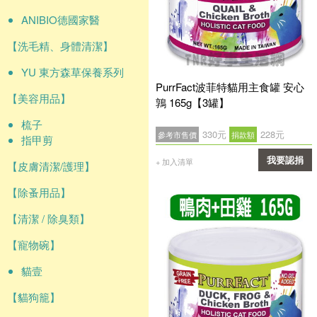
ANIBIO德國家醫
【洗毛精、身體清潔】
YU 東方森草保養系列
PurrFact波菲特貓用主食罐 安心
【美容用品】
鶉 165g【3罐】
梳子
330元
228元
參考市售價
捐款額
指甲剪
我要認捐
+ 加入清單
【皮膚清潔/護理】
確認
【除蚤用品】
【清潔 / 除臭類】
【寵物碗】
貓壹
【貓狗籠】