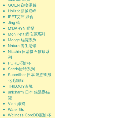
GOEN 御宴湯罐
Holistic超越巔峰
IPET艾沛 鼎食
Jing 靖
M'DARYN 喵樂
Mon Petit 貓倍麗系列
Monge 貓罐系列
Nature 養生湯罐
Nisshin 日清懷石貓罐系
列
PURE巧鮮杯
Seeds惜時系列
Superfiber 日本 激密纖維
化毛貓罐
TRILOGY奇境
unicharm 日本 銀湯匙貓
罐
Vichi 維齊
Water Go
Wellness CoreDD寵鮮杯