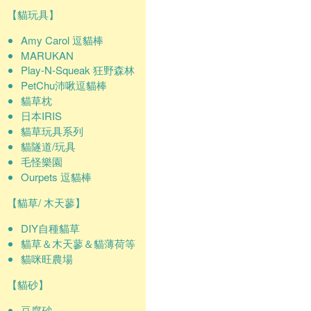
【貓玩具】
Amy Carol 逗貓棒
MARUKAN
Play-N-Squeak 狂野森林
PetChu沛啾逗貓棒
貓草枕
日本IRIS
貓草玩具系列
貓隧道/玩具
毛怪樂園
Ourpets 逗貓棒
【貓草/ 木天蓼】
DIY自種貓草
貓草＆木天蓼＆貓薄荷等
貓咪旺農場
【貓砂】
豆腐砂