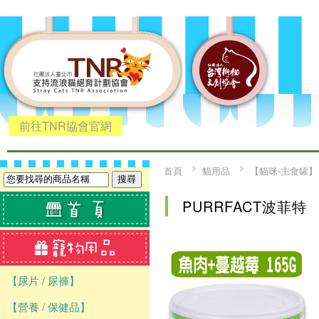
前往TNR協會官網
首頁
貓用品
【貓咪-主食罐】
PURRFACT波菲特
【尿片 / 尿褲】
【營養 / 保健品】