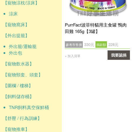
【寵物涼枕/涼床】
涼床
【寵物窩床】
PurrFact波菲特貓用主食罐 鴨肉
田雞 165g【3罐】
【外出提籠】
330元
228元
參考市售價
捐款額
外出籠/運輸籠
外出包
我要認捐
+ 加入清單
【寵物飲水器】
確認
【寵物頸套、頭套】
【圍欄 / 樓梯】
【飼料儲存桶】
TNR飼料真空保鮮桶
【舒壓 / 行為訓練】
【寵物推車】