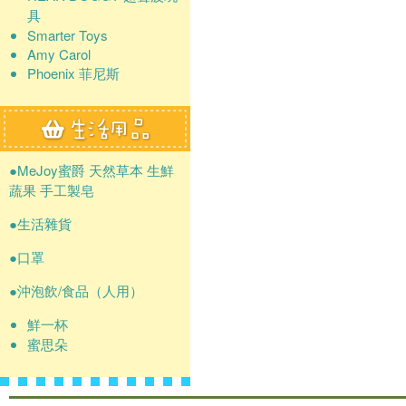
具
Smarter Toys
Amy Carol
Phoenix 菲尼斯
●MeJoy蜜爵 天然草本 生鮮
蔬果 手工製皂
●生活雜貨
●口罩
●沖泡飲/食品（人用）
鮮一杯
蜜思朵