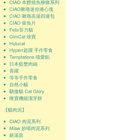
CIAO 本鰹燒魚柳條系列
CIAO啾嚕迷你捲心塊
CIAO 啾嚕高湯四連包
CIAO 柴魚片
Felix菲力貓
GimCat 竣寶
Hulucat
Hyperr超躍 手作零食
Temptations 喵愛餡
日本藍蟹肉絲
喜躍
等等手作零食
自然小貓
驕傲貓 Cat Glory
唯寶機能潔牙餅
【貓肉泥】
CIAO 肉泥系列
Miaw 妙喵肉泥系列
銀湯匙