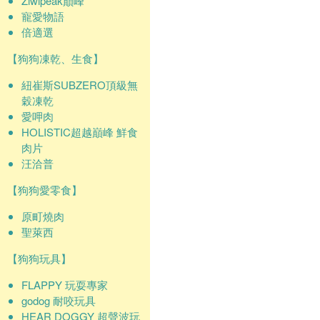
Ziwipeak巔峰
寵愛物語
倍適選
【狗狗凍乾、生食】
紐崔斯SUBZERO頂級無
穀凍乾
愛呷肉
HOLISTIC超越巔峰 鮮食
肉片
汪洽普
【狗狗愛零食】
原町燒肉
聖萊西
【狗狗玩具】
FLAPPY 玩耍專家
godog 耐咬玩具
HEAR DOGGY 超聲波玩