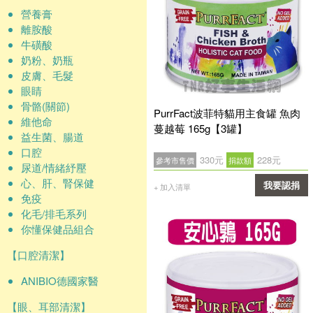
營養膏
離胺酸
牛磺酸
奶粉、奶瓶
皮膚、毛髮
眼睛
骨骼(關節)
PurrFact波菲特貓用主食罐 魚肉
維他命
蔓越莓 165g【3罐】
益生菌、腸道
口腔
330元
228元
參考市售價
捐款額
尿道/情緒紓壓
心、肝、腎保健
我要認捐
+ 加入清單
免疫
確認
化毛/排毛系列
你懂保健品組合
【口腔清潔】
ANIBIO德國家醫
【眼、耳部清潔】