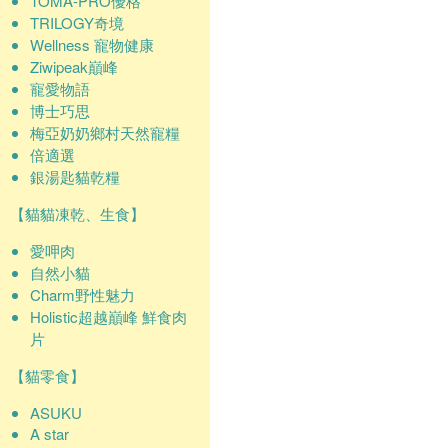
TOMA-PRO優格
TRILOGY奇境
Wellness 寵物健康
Ziwipeak巔峰
寵愛物語
博士巧思
梅亞奶奶鄉村天然寵糧
倍適選
銀湯匙貓乾糧
【貓貓凍乾、生食】
愛呷肉
自然小貓
Charm野性魅力
Holistic超越巔峰 鮮食肉
片
【貓零食】
ASUKU
A star