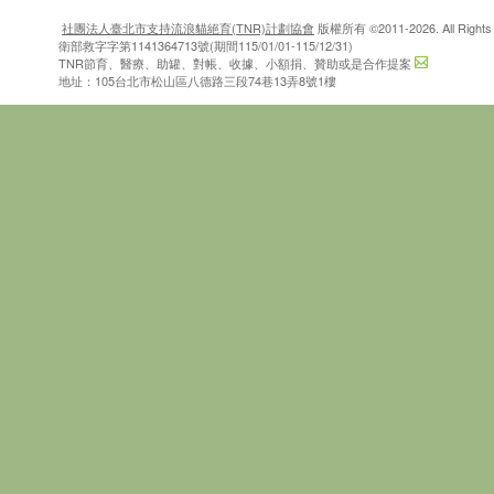
社團法人臺北市支持流浪貓絕育(TNR)計劃協會
版權所有 ©2011-2026. All Rights 
衛部救字字第1141364713號(期間115/01/01-115/12/31)
TNR節育、醫療、助罐、對帳、收據、小額捐、贊助或是合作提案
地址：105台北市松山區八德路三段74巷13弄8號1樓