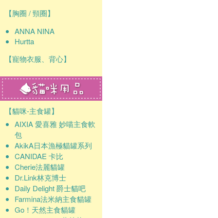
【胸圈 / 頸圈】
ANNA NINA
Hurtta
【寵物衣服、背心】
【貓咪-主食罐】
AIXIA 愛喜雅 妙喵主食軟
包
AkikA日本漁極貓罐系列
CANIDAE 卡比
Cherie法麗貓罐
Dr.Link林克博士
Daily Delight 爵士貓吧
Farmina法米納主食貓罐
Go！天然主食貓罐