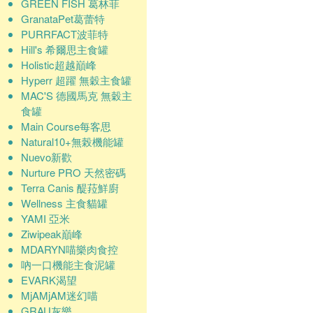
GREEN FISH 葛林菲
GranataPet葛蕾特
PURRFACT波菲特
Hill's 希爾思主食罐
Holistic超越巔峰
Hyperr 超躍 無穀主食罐
MAC'S 德國馬克 無穀主
食罐
Main Course每客思
Natural10+無榖機能罐
Nuevo新歡
Nurture PRO 天然密碼
Terra Canis 醍菈鮮廚
Wellness 主食貓罐
YAMI 亞米
Ziwipeak巔峰
MDARYN喵樂肉食控
吶一口機能主食泥罐
EVARK渴望
MjAMjAM迷幻喵
GRAU灰樂