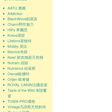
AATU 奧圖
Addiction
BlackWood柏萊富
Charm野性魅力
Hill's 希爾思
Krave渴望
Lifetime萊馥特
Mobby 莫比
Merrick奇跡
Now! 鮮肉無穀天然糧
Nutram 紐頓
Nutrience 紐崔斯
Ownat歐娜特
Orijen 歐睿健
ROYAL CANIN法國皇家
Taste of the Wild 海陸饗
宴
TOMA-PRO優格
Vintage凡諦斯天然鮮肉