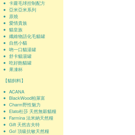
卡蘿毛球控制配方
亞米亞米系列
原燒
愛情貴族
貓皇族
纖維物語化毛貓罐
自然小貓
吶一口貓湯罐
舒卡貓湯罐
吃好飽貓罐
果凍杯
【貓飼料】
ACANA
BlackWood柏萊富
Charm野性魅力
Elato杜莎 天然無穀貓糧
Farmina 法米納天然糧
Gift 天然吉夫特
Go! 頂級抗敏天然糧