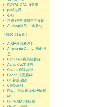
ROYAL CANIN皇家
肉球世界
心寵
超級SP無膠貓咪主食罐
Astkatta冰島 主食餐包
【貓咪-副食罐】
AIXIA愛喜雅系列
Animonda Carny 德國 卡
恩
Baby Like寶萊貓餐罐
Aatas Cat愛達思
Catuna貓罐系列
Cherie 法麗貓罐
CH養生湯罐
CIAO系列
Dayan日本達洋全機能貓
罐
Dr.Pro機能性貓罐
GimCat 竣寶