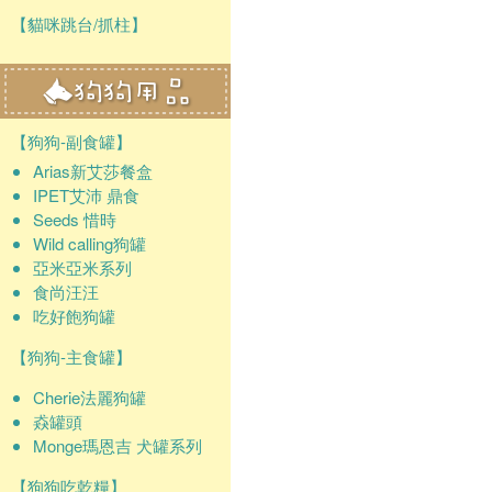
【貓咪跳台/抓柱】
【狗狗-副食罐】
Arias新艾莎餐盒
IPET艾沛 鼎食
Seeds 惜時
Wild calling狗罐
亞米亞米系列
食尚汪汪
吃好飽狗罐
【狗狗-主食罐】
Cherie法麗狗罐
猋罐頭
Monge瑪恩吉 犬罐系列
【狗狗吃乾糧】