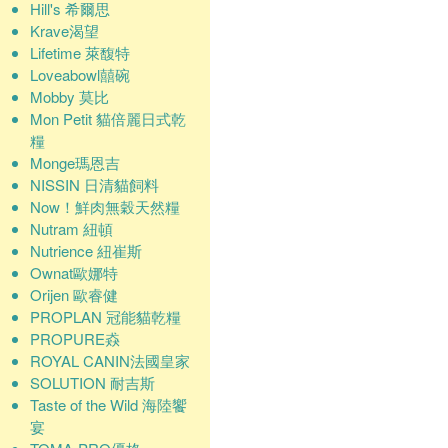
Hill's 希爾思
Krave渴望
Lifetime 萊馥特
Loveabowl囍碗
Mobby 莫比
Mon Petit 貓倍麗日式乾
糧
Monge瑪恩吉
NISSIN 日清貓飼料
Now！鮮肉無穀天然糧
Nutram 紐頓
Nutrience 紐崔斯
Ownat歐娜特
Orijen 歐睿健
PROPLAN 冠能貓乾糧
PROPURE猋
ROYAL CANIN法國皇家
SOLUTION 耐吉斯
Taste of the Wild 海陸饗
宴