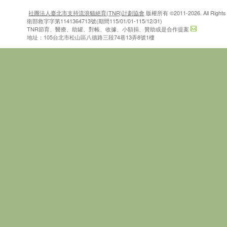
社團法人臺北市支持流浪貓絕育(TNR)計劃協會
版權所有 ©2011-2026. All Rights 
衛部救字字第1141364713號(期間115/01/01-115/12/31)
TNR節育、醫療、助罐、對帳、收據、小額捐、贊助或是合作提案
地址：105台北市松山區八德路三段74巷13弄8號1樓