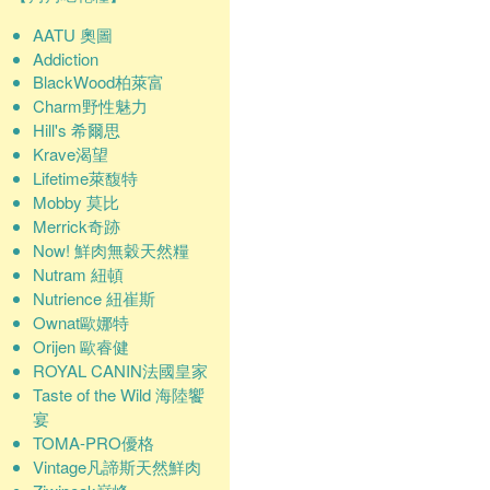
AATU 奧圖
Addiction
BlackWood柏萊富
Charm野性魅力
Hill's 希爾思
Krave渴望
Lifetime萊馥特
Mobby 莫比
Merrick奇跡
Now! 鮮肉無穀天然糧
Nutram 紐頓
Nutrience 紐崔斯
Ownat歐娜特
Orijen 歐睿健
ROYAL CANIN法國皇家
Taste of the Wild 海陸饗
宴
TOMA-PRO優格
Vintage凡諦斯天然鮮肉