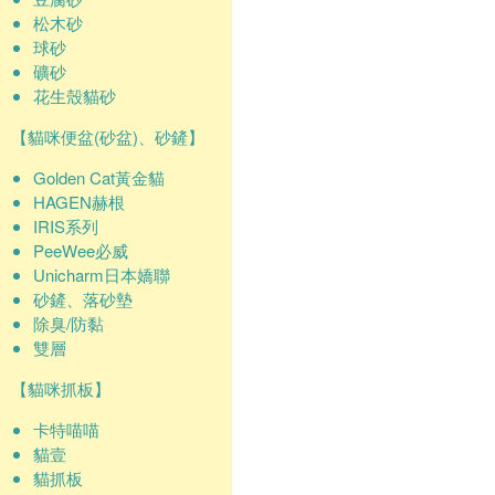
松木砂
球砂
礦砂
花生殼貓砂
【貓咪便盆(砂盆)、砂鏟】
Golden Cat黃金貓
HAGEN赫根
IRIS系列
PeeWee必威
Unicharm日本嬌聯
砂鏟、落砂墊
除臭/防黏
雙層
【貓咪抓板】
卡特喵喵
貓壹
貓抓板