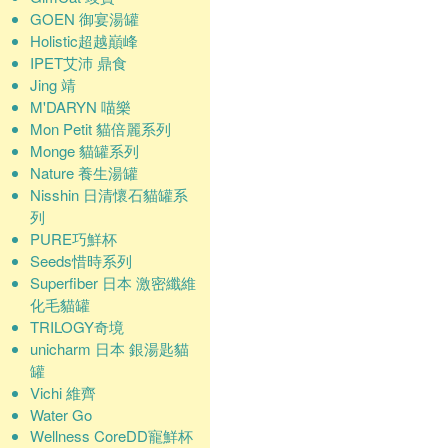
GOEN 御宴湯罐
Holistic超越巔峰
IPET艾沛 鼎食
Jing 靖
M'DARYN 喵樂
Mon Petit 貓倍麗系列
Monge 貓罐系列
Nature 養生湯罐
Nisshin 日清懷石貓罐系
列
PURE巧鮮杯
Seeds惜時系列
Superfiber 日本 激密纖維
化毛貓罐
TRILOGY奇境
unicharm 日本 銀湯匙貓
罐
Vichi 維齊
Water Go
Wellness CoreDD寵鮮杯