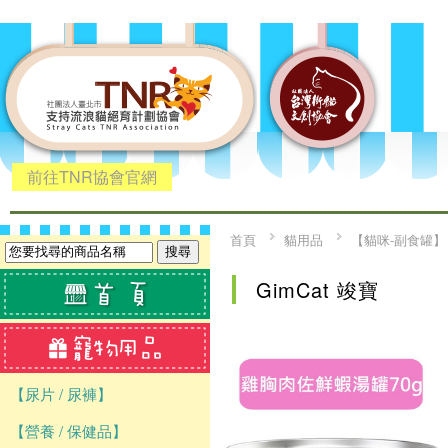
前往TNR協會官網
首頁
貓用品
【貓咪-副食罐】
GimCat 竣寶
【尿片 / 尿褲】
【營養 / 保健品】