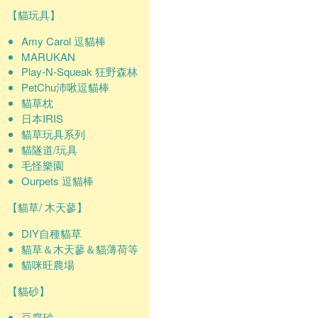
【貓玩具】
Amy Carol 逗貓棒
MARUKAN
Play-N-Squeak 狂野森林
PetChu沛啾逗貓棒
貓草枕
日本IRIS
貓草玩具系列
貓隧道/玩具
毛怪樂園
Ourpets 逗貓棒
【貓草/ 木天蓼】
DIY自種貓草
貓草＆木天蓼＆貓薄荷等
貓咪旺農場
【貓砂】
豆腐砂