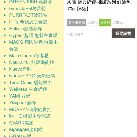
GREEN FISH 葛林菲
竣寶 經典貓罐-凍罐系列 鮮鮪魚
GranataPet葛蕾特
70g【6罐】
PURRFACT波菲特
Hill's 希爾思主食罐
290元
228元
參考市售價
捐款額
Holistic超越巔峰
我要認捐
+ 加入清單
Hyperr 超躍 無穀主食罐
MAC'S 德國馬克 無穀主
確認
食罐
Main Course每客思
Natural10+無榖機能罐
Nuevo新歡
Nurture PRO 天然密碼
Terra Canis 醍菈鮮廚
Wellness 主食貓罐
YAMI 亞米
Ziwipeak巔峰
MDARYN喵樂肉食控
吶一口機能主食泥罐
EVARK渴望
MjAMjAM迷幻喵
GRAU灰樂