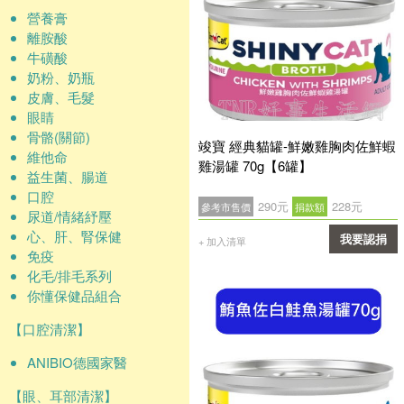
營養膏
離胺酸
牛磺酸
奶粉、奶瓶
皮膚、毛髮
眼睛
骨骼(關節)
竣寶 經典貓罐-鮮嫩雞胸肉佐鮮蝦
維他命
雞湯罐 70g【6罐】
益生菌、腸道
口腔
290元
228元
參考市售價
捐款額
尿道/情緒紓壓
心、肝、腎保健
我要認捐
+ 加入清單
免疫
確認
化毛/排毛系列
你懂保健品組合
【口腔清潔】
ANIBIO德國家醫
【眼、耳部清潔】