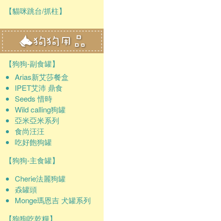
【貓咪跳台/抓柱】
【狗狗-副食罐】
Arias新艾莎餐盒
IPET艾沛 鼎食
Seeds 惜時
Wild calling狗罐
亞米亞米系列
食尚汪汪
吃好飽狗罐
【狗狗-主食罐】
Cherie法麗狗罐
猋罐頭
Monge瑪恩吉 犬罐系列
【狗狗吃乾糧】