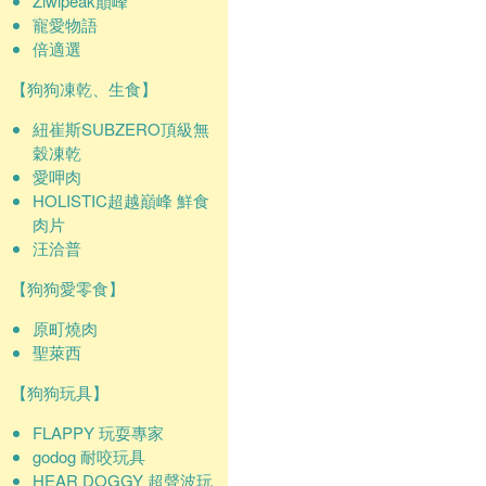
Ziwipeak巔峰
寵愛物語
倍適選
【狗狗凍乾、生食】
紐崔斯SUBZERO頂級無
穀凍乾
愛呷肉
HOLISTIC超越巔峰 鮮食
肉片
汪洽普
【狗狗愛零食】
原町燒肉
聖萊西
【狗狗玩具】
FLAPPY 玩耍專家
godog 耐咬玩具
HEAR DOGGY 超聲波玩