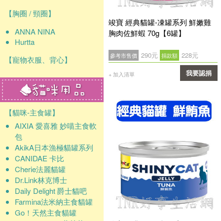
【胸圈 / 頸圈】
竣寶 經典貓罐-凍罐系列 鮮嫩雞
ANNA NINA
胸肉佐鮮蝦 70g【6罐】
Hurtta
290元
228元
參考市售價
捐款額
【寵物衣服、背心】
我要認捐
+ 加入清單
確認
【貓咪-主食罐】
AIXIA 愛喜雅 妙喵主食軟
包
AkikA日本漁極貓罐系列
CANIDAE 卡比
Cherie法麗貓罐
Dr.Link林克博士
Daily Delight 爵士貓吧
Farmina法米納主食貓罐
Go！天然主食貓罐