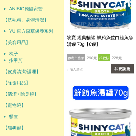
ANIBIO德國家醫
【洗毛精、身體清潔】
YU 東方森草保養系列
竣寶 經典貓罐-鮮鮪魚佐白鮭魚魚
【美容用品】
湯罐 70g【6罐】
梳子
290元
228元
參考市售價
捐款額
指甲剪
我要認捐
+ 加入清單
【皮膚清潔/護理】
確認
【除蚤用品】
【清潔 / 除臭類】
【寵物碗】
貓壹
【貓狗籠】