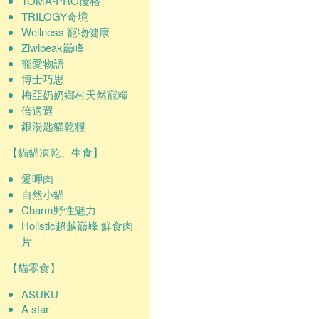
TOMA-PRO優格
TRILOGY奇境
Wellness 寵物健康
Ziwipeak巔峰
寵愛物語
博士巧思
梅亞奶奶鄉村天然寵糧
倍適選
銀湯匙貓乾糧
【貓貓凍乾、生食】
愛呷肉
自然小貓
Charm野性魅力
Holistic超越巔峰 鮮食肉
片
【貓零食】
ASUKU
A star