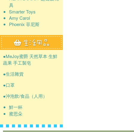
具
Smarter Toys
Amy Carol
Phoenix 菲尼斯
●MeJoy蜜爵 天然草本 生鮮
蔬果 手工製皂
●生活雜貨
●口罩
●沖泡飲/食品（人用）
鮮一杯
蜜思朵