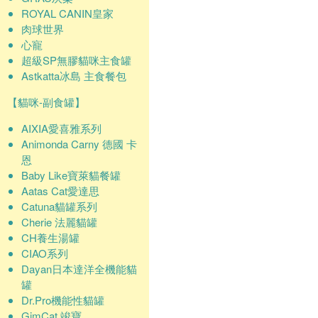
ROYAL CANIN皇家
肉球世界
心寵
超級SP無膠貓咪主食罐
Astkatta冰島 主食餐包
【貓咪-副食罐】
AIXIA愛喜雅系列
Animonda Carny 德國 卡
恩
Baby Like寶萊貓餐罐
Aatas Cat愛達思
Catuna貓罐系列
Cherie 法麗貓罐
CH養生湯罐
CIAO系列
Dayan日本達洋全機能貓
罐
Dr.Pro機能性貓罐
GimCat 竣寶