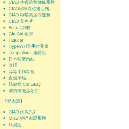
CIAO 本鰹燒魚柳條系列
CIAO啾嚕迷你捲心塊
CIAO 啾嚕高湯四連包
CIAO 柴魚片
Felix菲力貓
GimCat 竣寶
Hulucat
Hyperr超躍 手作零食
Temptations 喵愛餡
日本藍蟹肉絲
喜躍
等等手作零食
自然小貓
驕傲貓 Cat Glory
唯寶機能潔牙餅
【貓肉泥】
CIAO 肉泥系列
Miaw 妙喵肉泥系列
銀湯匙