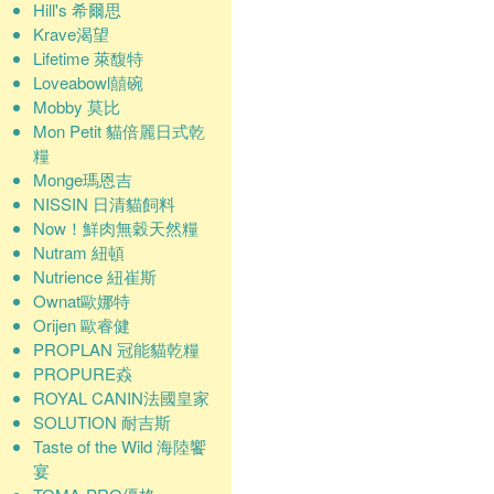
Hill's 希爾思
Krave渴望
Lifetime 萊馥特
Loveabowl囍碗
Mobby 莫比
Mon Petit 貓倍麗日式乾
糧
Monge瑪恩吉
NISSIN 日清貓飼料
Now！鮮肉無穀天然糧
Nutram 紐頓
Nutrience 紐崔斯
Ownat歐娜特
Orijen 歐睿健
PROPLAN 冠能貓乾糧
PROPURE猋
ROYAL CANIN法國皇家
SOLUTION 耐吉斯
Taste of the Wild 海陸饗
宴