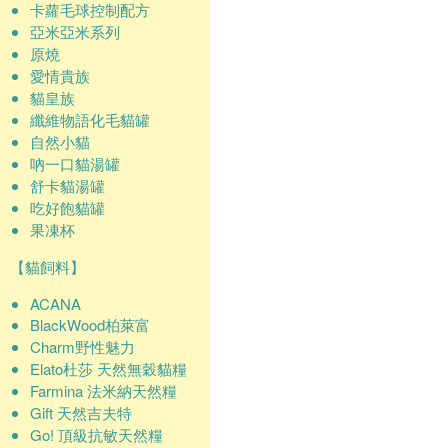
卡蘿毛球控制配方
亞米亞米系列
原燒
愛情貴族
貓皇族
纖維物語化毛貓罐
自然小貓
吶一口貓湯罐
舒卡貓湯罐
吃好飽貓罐
果凍杯
【貓飼料】
ACANA
BlackWood柏萊富
Charm野性魅力
Elato杜莎 天然無穀貓糧
Farmina 法米納天然糧
Gift 天然吉夫特
Go! 頂級抗敏天然糧