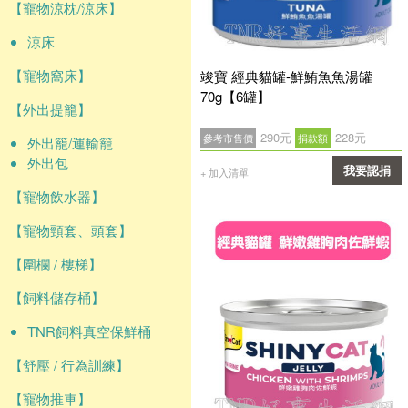
【寵物涼枕/涼床】
涼床
【寵物窩床】
竣寶 經典貓罐-鮮鮪魚魚湯罐
70g【6罐】
【外出提籠】
290元
228元
參考市售價
捐款額
外出籠/運輸籠
外出包
我要認捐
+ 加入清單
【寵物飲水器】
確認
【寵物頸套、頭套】
【圍欄 / 樓梯】
【飼料儲存桶】
TNR飼料真空保鮮桶
【舒壓 / 行為訓練】
【寵物推車】