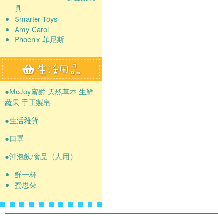
具
Smarter Toys
Amy Carol
Phoenix 菲尼斯
●MeJoy蜜爵 天然草本 生鮮
蔬果 手工製皂
●生活雜貨
●口罩
●沖泡飲/食品（人用）
鮮一杯
蜜思朵