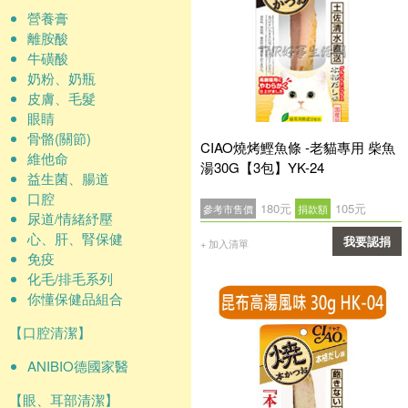
營養膏
離胺酸
牛磺酸
奶粉、奶瓶
皮膚、毛髮
眼睛
骨骼(關節)
CIAO燒烤鰹魚條 -老貓專用 柴魚
維他命
湯30G【3包】YK-24
益生菌、腸道
口腔
180元
105元
參考市售價
捐款額
尿道/情緒紓壓
心、肝、腎保健
我要認捐
+ 加入清單
免疫
確認
化毛/排毛系列
你懂保健品組合
【口腔清潔】
ANIBIO德國家醫
【眼、耳部清潔】