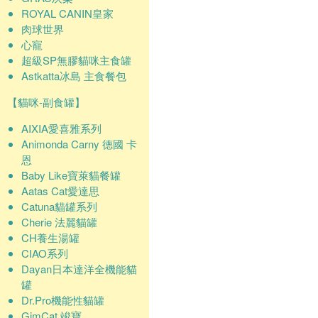
ROYAL CANIN皇家
肉球世界
心寵
超級SP無膠貓咪主食罐
Astkatta冰島 主食餐包
【貓咪-副食罐】
AIXIA愛喜雅系列
Animonda Carny 德國 卡
恩
Baby Like寶萊貓餐罐
Aatas Cat愛達思
Catuna貓罐系列
Cherie 法麗貓罐
CH養生湯罐
CIAO系列
Dayan日本達洋全機能貓
罐
Dr.Pro機能性貓罐
GimCat 竣寶