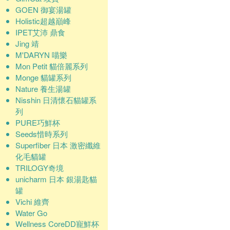
GOEN 御宴湯罐
Holistic超越巔峰
IPET艾沛 鼎食
Jing 靖
M'DARYN 喵樂
Mon Petit 貓倍麗系列
Monge 貓罐系列
Nature 養生湯罐
Nisshin 日清懷石貓罐系
列
PURE巧鮮杯
Seeds惜時系列
Superfiber 日本 激密纖維
化毛貓罐
TRILOGY奇境
unicharm 日本 銀湯匙貓
罐
Vichi 維齊
Water Go
Wellness CoreDD寵鮮杯