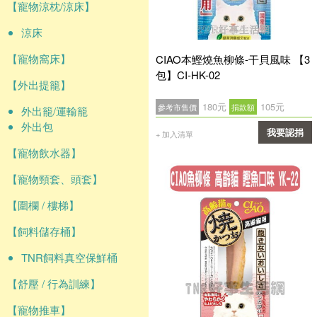
【寵物涼枕/涼床】
涼床
【寵物窩床】
CIAO本鰹燒魚柳條-干貝風味 【3
包】CI-HK-02
【外出提籠】
180元
105元
參考市售價
捐款額
外出籠/運輸籠
外出包
我要認捐
+ 加入清單
【寵物飲水器】
確認
【寵物頸套、頭套】
【圍欄 / 樓梯】
【飼料儲存桶】
TNR飼料真空保鮮桶
【舒壓 / 行為訓練】
【寵物推車】