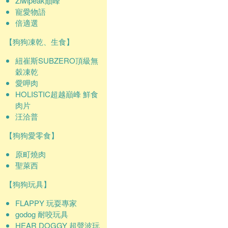
Ziwipeak巔峰
寵愛物語
倍適選
【狗狗凍乾、生食】
紐崔斯SUBZERO頂級無
穀凍乾
愛呷肉
HOLISTIC超越巔峰 鮮食
肉片
汪洽普
【狗狗愛零食】
原町燒肉
聖萊西
【狗狗玩具】
FLAPPY 玩耍專家
godog 耐咬玩具
HEAR DOGGY 超聲波玩