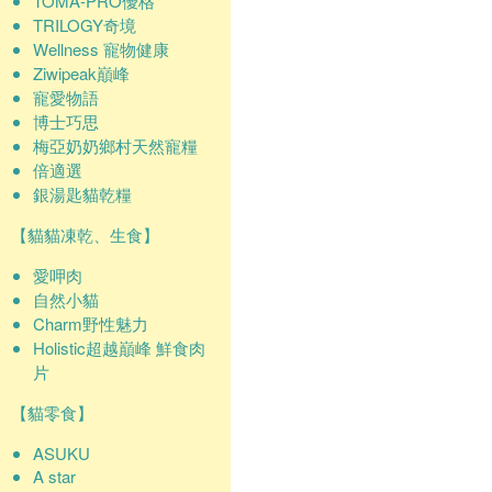
TOMA-PRO優格
TRILOGY奇境
Wellness 寵物健康
Ziwipeak巔峰
寵愛物語
博士巧思
梅亞奶奶鄉村天然寵糧
倍適選
銀湯匙貓乾糧
【貓貓凍乾、生食】
愛呷肉
自然小貓
Charm野性魅力
Holistic超越巔峰 鮮食肉
片
【貓零食】
ASUKU
A star