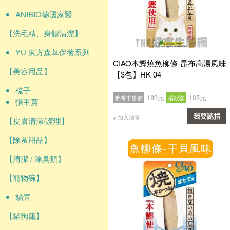
ANIBIO德國家醫
【洗毛精、身體清潔】
YU 東方森草保養系列
CIAO本鰹燒魚柳條-昆布高湯風味
【美容用品】
【3包】HK-04
梳子
180元
105元
參考市售價
捐款額
指甲剪
我要認捐
+ 加入清單
【皮膚清潔/護理】
確認
【除蚤用品】
【清潔 / 除臭類】
【寵物碗】
貓壹
【貓狗籠】