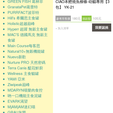
GREEN FISH 葛林菲
CIAO本鰹燒魚柳條-幼貓專用【3
GranataPet葛蕾特
包】 YK-21
PURRFACT波菲特
Hill's 希爾思主食罐
180元
105元
參考市售價
捐款額
Holistic超越巔峰
我要認捐
+ 加入清單
Hyperr 超躍 無穀主食罐
MAC'S 德國馬克 無穀主
確認
食罐
Main Course每客思
Natural10+無榖機能罐
Nuevo新歡
Nurture PRO 天然密碼
Terra Canis 醍菈鮮廚
Wellness 主食貓罐
YAMI 亞米
Ziwipeak巔峰
MDARYN喵樂肉食控
吶一口機能主食泥罐
EVARK渴望
MjAMjAM迷幻喵
GRAU灰樂