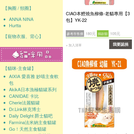
【胸圈 / 頸圈】
CIAO本鰹燒魚柳條-老貓專用【3
ANNA NINA
包】YK-22
Hurtta
180元
105元
參考市售價
捐款額
【寵物衣服、背心】
我要認捐
+ 加入清單
確認
【貓咪-主食罐】
AIXIA 愛喜雅 妙喵主食軟
包
AkikA日本漁極貓罐系列
CANIDAE 卡比
Cherie法麗貓罐
Dr.Link林克博士
Daily Delight 爵士貓吧
Farmina法米納主食貓罐
Go！天然主食貓罐