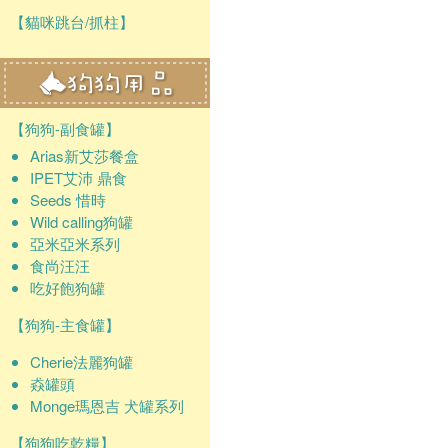
【貓咪跳台/抓柱】
【狗狗-副食罐】
Arias新艾莎餐盒
IPET艾沛 鼎食
Seeds 惜時
Wild calling狗罐
亞米亞米系列
食尚汪汪
吃好飽狗罐
【狗狗-主食罐】
Cherie法麗狗罐
猋罐頭
Monge瑪恩吉 犬罐系列
【狗狗吃乾糧】