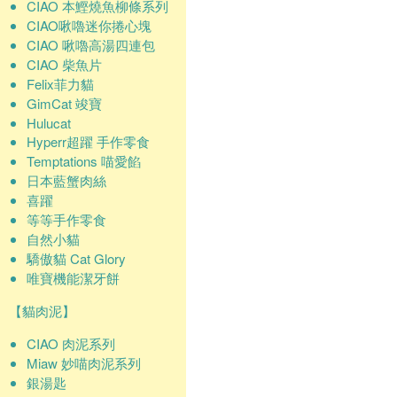
CIAO 本鰹燒魚柳條系列
CIAO啾嚕迷你捲心塊
CIAO 啾嚕高湯四連包
CIAO 柴魚片
Felix菲力貓
GimCat 竣寶
Hulucat
Hyperr超躍 手作零食
Temptations 喵愛餡
日本藍蟹肉絲
喜躍
等等手作零食
自然小貓
驕傲貓 Cat Glory
唯寶機能潔牙餅
【貓肉泥】
CIAO 肉泥系列
Miaw 妙喵肉泥系列
銀湯匙