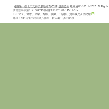
社團法人臺北市支持流浪貓絕育(TNR)計劃協會
版權所有 ©2011-2026. All Rights 
衛部救字字第1141364713號(期間115/01/01-115/12/31)
TNR節育、醫療、助罐、對帳、收據、小額捐、贊助或是合作提案
地址：105台北市松山區八德路三段74巷13弄8號1樓