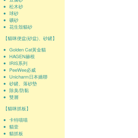
松木砂
球砂
礦砂
花生殼貓砂
【貓咪便盆(砂盆)、砂鏟】
Golden Cat黃金貓
HAGEN赫根
IRIS系列
PeeWee必威
Unicharm日本嬌聯
砂鏟、落砂墊
除臭/防黏
雙層
【貓咪抓板】
卡特喵喵
貓壹
貓抓板