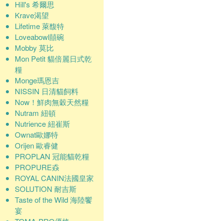
Hill's 希爾思
Krave渴望
Lifetime 萊馥特
Loveabowl囍碗
Mobby 莫比
Mon Petit 貓倍麗日式乾
糧
Monge瑪恩吉
NISSIN 日清貓飼料
Now！鮮肉無穀天然糧
Nutram 紐頓
Nutrience 紐崔斯
Ownat歐娜特
Orijen 歐睿健
PROPLAN 冠能貓乾糧
PROPURE猋
ROYAL CANIN法國皇家
SOLUTION 耐吉斯
Taste of the Wild 海陸饗
宴