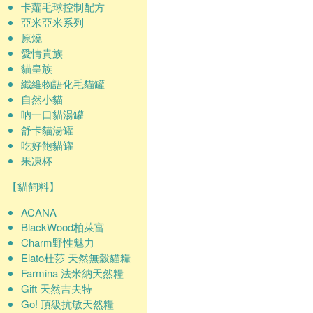
卡蘿毛球控制配方
亞米亞米系列
原燒
愛情貴族
貓皇族
纖維物語化毛貓罐
自然小貓
吶一口貓湯罐
舒卡貓湯罐
吃好飽貓罐
果凍杯
【貓飼料】
ACANA
BlackWood柏萊富
Charm野性魅力
Elato杜莎 天然無穀貓糧
Farmina 法米納天然糧
Gift 天然吉夫特
Go! 頂級抗敏天然糧