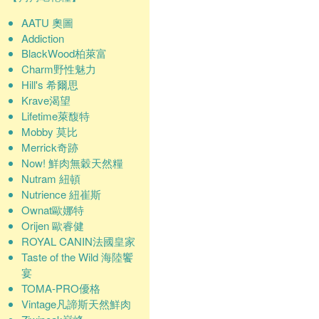
AATU 奧圖
Addiction
BlackWood柏萊富
Charm野性魅力
Hill's 希爾思
Krave渴望
Lifetime萊馥特
Mobby 莫比
Merrick奇跡
Now! 鮮肉無穀天然糧
Nutram 紐頓
Nutrience 紐崔斯
Ownat歐娜特
Orijen 歐睿健
ROYAL CANIN法國皇家
Taste of the Wild 海陸饗
宴
TOMA-PRO優格
Vintage凡諦斯天然鮮肉