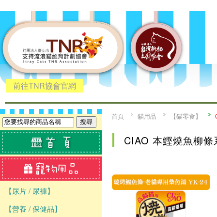
前往TNR協會官網
首頁
貓用品
【貓零食】
CIAO 本鰹燒魚柳
【尿片 / 尿褲】
【營養 / 保健品】