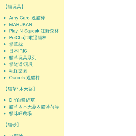
【貓玩具】
Amy Carol 逗貓棒
MARUKAN
Play-N-Squeak 狂野森林
PetChu沛啾逗貓棒
貓草枕
日本IRIS
貓草玩具系列
貓隧道/玩具
毛怪樂園
Ourpets 逗貓棒
【貓草/ 木天蓼】
DIY自種貓草
貓草＆木天蓼＆貓薄荷等
貓咪旺農場
【貓砂】
豆腐砂