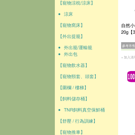
【寵物涼枕/涼床】
涼床
【寵物窩床】
自然小
20g【
【外出提籠】
參考市
外出籠/運輸籠
外出包
+ 加入清
【寵物飲水器】
【寵物頸套、頭套】
【圍欄 / 樓梯】
【飼料儲存桶】
TNR飼料真空保鮮桶
【舒壓 / 行為訓練】
【寵物推車】