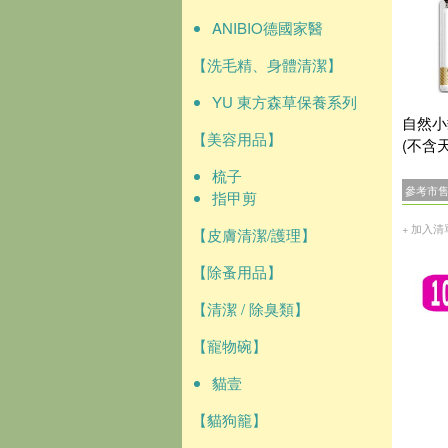
ANIBIO德國家醫
【洗毛精、身體清潔】
YU 東方森草保養系列
自然小
【美容用品】
(不含
梳子
參考市
指甲剪
+ 加入清
【皮膚清潔/護理】
【除蚤用品】
【清潔 / 除臭類】
【寵物碗】
貓壹
【貓狗籠】