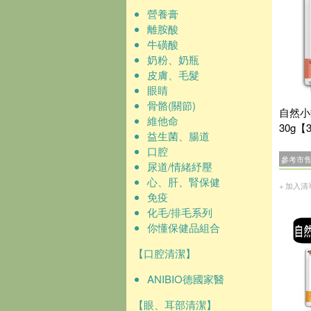
營養膏
離胺酸
牛磺酸
奶粉、奶瓶
皮膚、毛髮
眼睛
骨骼(關節)
自然小
維他命
30g【
益生菌、腸道
口腔
參考市
尿道/情緒紓壓
心、肝、腎保健
+ 加入清
免疫
化毛/排毛系列
你懂保健品組合
【口腔清潔】
ANIBIO德國家醫
【眼、耳部清潔】