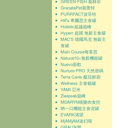
GREEN FISH 葛林菲
GranataPet葛蕾特
PURRFACT波菲特
Hill's 希爾思主食罐
Holistic超越巔峰
Hyperr 超躍 無穀主食罐
MAC'S 德國馬克 無穀主
食罐
Main Course每客思
Natural10+無榖機能罐
Nuevo新歡
Nurture PRO 天然密碼
Terra Canis 醍菈鮮廚
Wellness 主食貓罐
YAMI 亞米
Ziwipeak巔峰
MDARYN喵樂肉食控
吶一口機能主食泥罐
EVARK渴望
MjAMjAM迷幻喵
GRAU灰樂