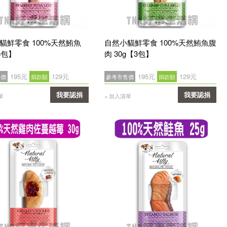
貓鮮零食 100%天然鮪魚
自然小貓鮮零食 100%天然鮪魚腹
3包】
肉 30g【3包】
195元
129元
195元
129元
售價
捐款額
參考市售價
捐款額
我要認捐
我要認捐
單
+ 加入清單
確認
確認