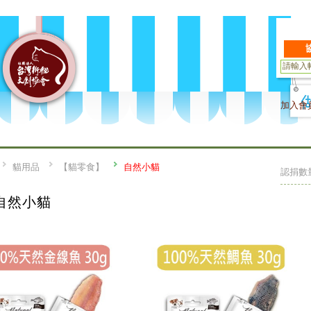
加入會
貓用品
【貓零食】
自然小貓
認捐數
自然小貓