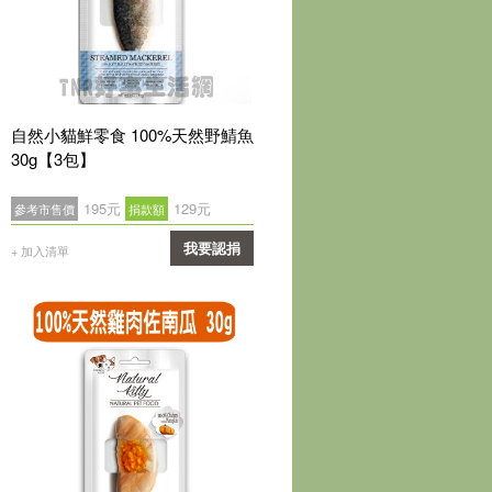
自然小貓鮮零食 100%天然野鯖魚
30g【3包】
195元
129元
參考市售價
捐款額
我要認捐
+ 加入清單
確認