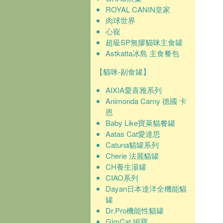
ROYAL CANIN皇家
肉球世界
心寵
超級SP無膠貓咪主食罐
Astkatta冰島 主食餐包
【貓咪-副食罐】
AIXIA愛喜雅系列
Animonda Carny 德國 卡
恩
Baby Like寶萊貓餐罐
Aatas Cat愛達思
Catuna貓罐系列
Cherie 法麗貓罐
CH養生湯罐
CIAO系列
Dayan日本達洋全機能貓
罐
Dr.Pro機能性貓罐
GimCat 竣寶