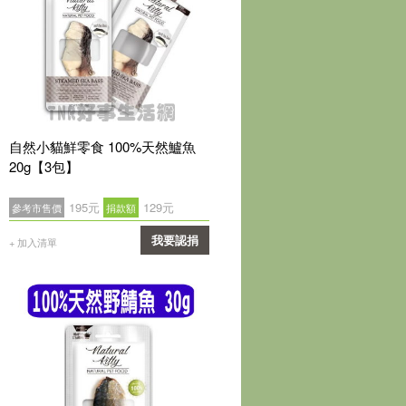
自然小貓鮮零食 100%天然鱸魚
20g【3包】
195元
129元
參考市售價
捐款額
我要認捐
+ 加入清單
確認