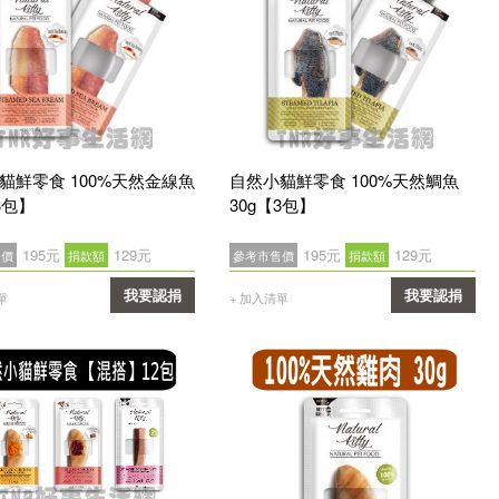
貓鮮零食 100%天然金線魚
自然小貓鮮零食 100%天然鯛魚
3包】
30g【3包】
195元
129元
195元
129元
售價
捐款額
參考市售價
捐款額
我要認捐
我要認捐
單
+ 加入清單
確認
確認