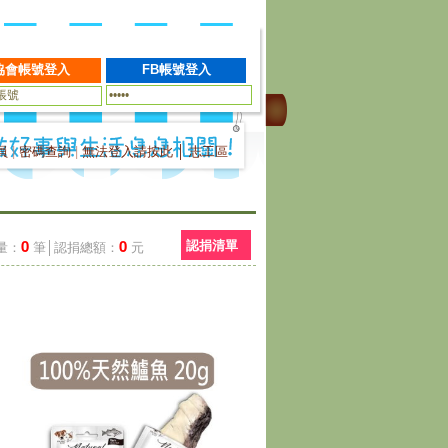
員
|
密碼查詢
|
無法登入請按此
│
志工區
0
0
認捐清單
量：
筆│認捐總額：
元