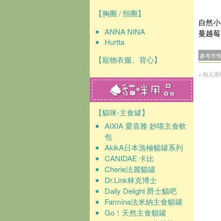
【胸圈 / 頸圈】
自然小
ANNA NINA
蔓越莓 
Hurtta
參考市
【寵物衣服、背心】
+ 加入清
【貓咪-主食罐】
AIXIA 愛喜雅 妙喵主食軟
包
AkikA日本漁極貓罐系列
CANIDAE 卡比
Cherie法麗貓罐
Dr.Link林克博士
Daily Delight 爵士貓吧
Farmina法米納主食貓罐
Go！天然主食貓罐