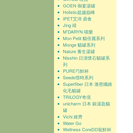
GOEN 御宴湯罐
Holistic超越巔峰
IPET艾沛 鼎食
Jing 靖
M'DARYN 喵樂
Mon Petit 貓倍麗系列
Monge 貓罐系列
Nature 養生湯罐
Nisshin 日清懷石貓罐系
列
PURE巧鮮杯
Seeds惜時系列
Superfiber 日本 激密纖維
化毛貓罐
TRILOGY奇境
unicharm 日本 銀湯匙貓
罐
Vichi 維齊
Water Go
Wellness CoreDD寵鮮杯