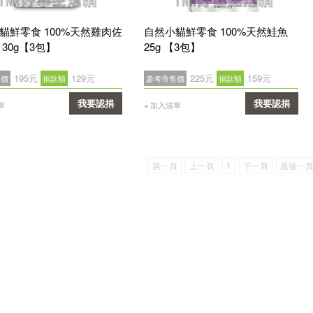
貓鮮零食 100%天然雞肉佐
自然小貓鮮零食 100%天然鮭魚
30g【3包】
25g 【3包】
195元
129元
225元
159元
售價
捐款額
參考市售價
捐款額
我要認捐
我要認捐
單
+ 加入清單
確認
確認
第一頁
上一頁
1
下一頁
最後一