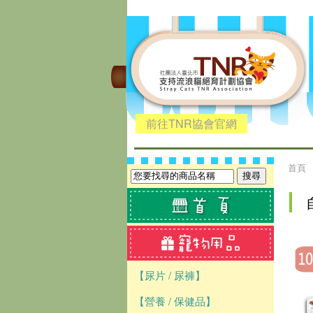
前往TNR協會官網
首頁
【尿片 / 尿褲】
【營養 / 保健品】