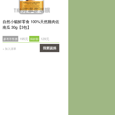
自然小貓鮮零食 100%天然雞肉佐
南瓜 30g【3包】
195元
129元
參考市售價
捐款額
我要認捐
+ 加入清單
確認