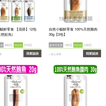
貓鮮零食 【混搭】12包
自然小貓鮮零食 100%天然雞肉
天然鮭魚)
30g【3包】
680元
516元
195元
129元
售價
捐款額
參考市售價
捐款額
我要認捐
我要認捐
單
+ 加入清單
確認
確認