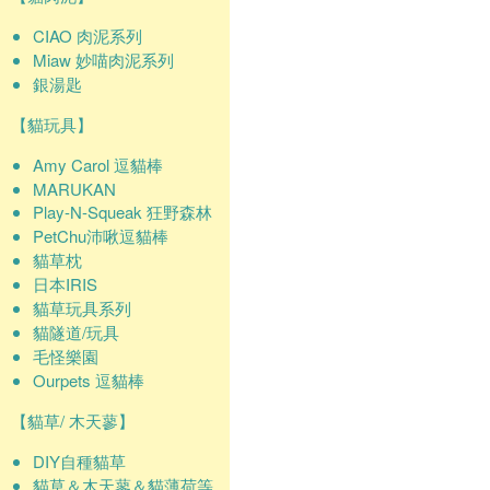
CIAO 肉泥系列
Miaw 妙喵肉泥系列
銀湯匙
【貓玩具】
Amy Carol 逗貓棒
MARUKAN
Play-N-Squeak 狂野森林
PetChu沛啾逗貓棒
貓草枕
日本IRIS
貓草玩具系列
貓隧道/玩具
毛怪樂園
Ourpets 逗貓棒
【貓草/ 木天蓼】
DIY自種貓草
貓草＆木天蓼＆貓薄荷等