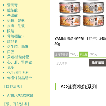
營養膏
離胺酸
牛磺酸
奶粉、奶瓶
皮膚、毛髮
眼睛
骨骼(關節)
YAMI高湯晶凍特餐 【混搭】24
維他命
80g
益生菌、腸道
口腔
720元
590元
參考市售價
捐款額
尿道/情緒紓壓
心、肝、腎保健
我要認捐
+ 加入清單
免疫
確認
化毛/排毛系列
你懂保健品組合
AC健寶機能系列
【口腔清潔】
ANIBIO德國家醫
【眼、耳部清潔】