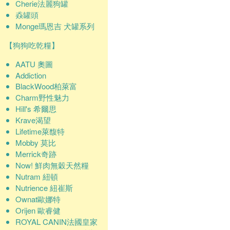
Cherie法麗狗罐
猋罐頭
Monge瑪恩吉 犬罐系列
【狗狗吃乾糧】
AATU 奧圖
Addiction
BlackWood柏萊富
Charm野性魅力
Hill's 希爾思
Krave渴望
Lifetime萊馥特
Mobby 莫比
Merrick奇跡
Now! 鮮肉無穀天然糧
Nutram 紐頓
Nutrience 紐崔斯
Ownat歐娜特
Orijen 歐睿健
ROYAL CANIN法國皇家