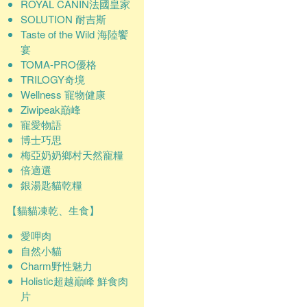
ROYAL CANIN法國皇家
SOLUTION 耐吉斯
Taste of the Wild 海陸饗
宴
TOMA-PRO優格
TRILOGY奇境
Wellness 寵物健康
Ziwipeak巔峰
寵愛物語
博士巧思
梅亞奶奶鄉村天然寵糧
倍適選
銀湯匙貓乾糧
【貓貓凍乾、生食】
愛呷肉
自然小貓
Charm野性魅力
Holistic超越巔峰 鮮食肉
片