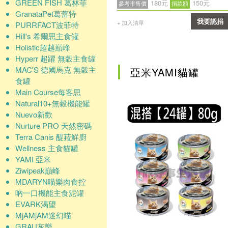
GREEN FISH 葛林菲
180元
150元
參考市售價
捐款額
GranataPet葛蕾特
我要認捐
+ 加入清單
PURRFACT波菲特
Hill's 希爾思主食罐
確認
Holistic超越巔峰
Hyperr 超躍 無穀主食罐
MAC'S 德國馬克 無穀主
亞米YAMI貓罐
食罐
Main Course每客思
Natural10+無榖機能罐
Nuevo新歡
Nurture PRO 天然密碼
Terra Canis 醍菈鮮廚
Wellness 主食貓罐
YAMI 亞米
Ziwipeak巔峰
MDARYN喵樂肉食控
吶一口機能主食泥罐
EVARK渴望
MjAMjAM迷幻喵
GRAU灰樂