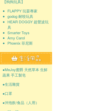
【狗狗玩具】
FLAPPY 玩耍專家
godog 耐咬玩具
HEAR DOGGY 超聲波玩
具
Smarter Toys
Amy Carol
Phoenix 菲尼斯
●MeJoy蜜爵 天然草本 生鮮
蔬果 手工製皂
●生活雜貨
●口罩
●沖泡飲/食品（人用）