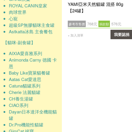
YAMI亞米天然貓罐 混搭 80g
ROYAL CANIN皇家
【24罐】
肉球世界
心寵
768元
576元
參考市售價
捐款額
超級SP無膠貓咪主食罐
Astkatta冰島 主食餐包
我要認捐
+ 加入清單
【貓咪-副食罐】
確認
AIXIA愛喜雅系列
Animonda Carny 德國 卡
恩
Baby Like寶萊貓餐罐
Aatas Cat愛達思
Catuna貓罐系列
Cherie 法麗貓罐
CH養生湯罐
CIAO系列
Dayan日本達洋全機能貓
罐
Dr.Pro機能性貓罐
GimCat 竣寶