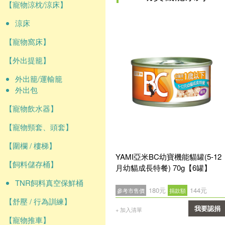
【寵物涼枕/涼床】
涼床
【寵物窩床】
【外出提籠】
外出籠/運輸籠
外出包
【寵物飲水器】
【寵物頸套、頭套】
【圍欄 / 樓梯】
YAMI亞米BC幼寶機能貓罐(5-12
【飼料儲存桶】
月幼貓成長特餐) 70g【6罐】
TNR飼料真空保鮮桶
180元
144元
參考市售價
捐款額
【舒壓 / 行為訓練】
我要認捐
+ 加入清單
【寵物推車】