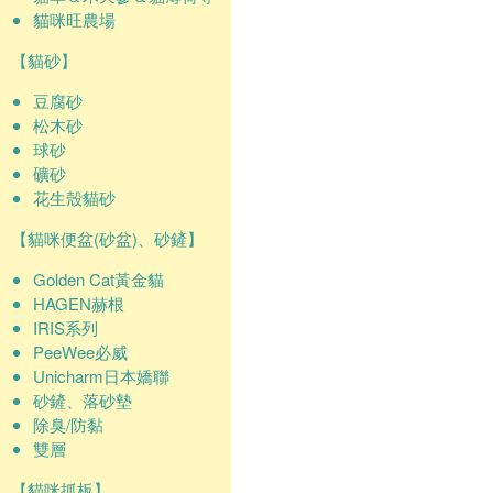
貓咪旺農場
【貓砂】
豆腐砂
松木砂
球砂
礦砂
花生殼貓砂
【貓咪便盆(砂盆)、砂鏟】
Golden Cat黃金貓
HAGEN赫根
IRIS系列
PeeWee必威
Unicharm日本嬌聯
砂鏟、落砂墊
除臭/防黏
雙層
【貓咪抓板】