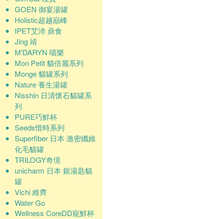
GOEN 御宴湯罐
Holistic超越巔峰
IPET艾沛 鼎食
Jing 靖
M'DARYN 喵樂
Mon Petit 貓倍麗系列
Monge 貓罐系列
Nature 養生湯罐
Nisshin 日清懷石貓罐系
列
PURE巧鮮杯
Seeds惜時系列
Superfiber 日本 激密纖維
化毛貓罐
TRILOGY奇境
unicharm 日本 銀湯匙貓
罐
Vichi 維齊
Water Go
Wellness CoreDD寵鮮杯