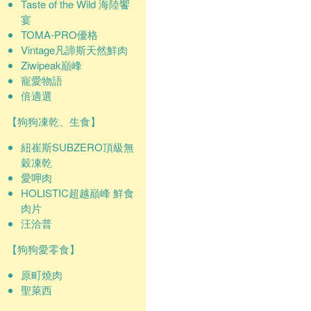
Taste of the Wild 海陸饗
宴
TOMA-PRO優格
Vintage凡諦斯天然鮮肉
Ziwipeak巔峰
寵愛物語
倍適選
【狗狗凍乾、生食】
紐崔斯SUBZERO頂級無
穀凍乾
愛呷肉
HOLISTIC超越巔峰 鮮食
肉片
汪洽普
【狗狗愛零食】
原町燒肉
聖萊西