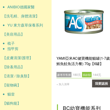
ANIBIO德國家醫
【洗毛精、身體清潔】
YU 東方森草保養系列
【美容用品】
梳子
指甲剪
【皮膚清潔/護理】
YAMI亞米AC健寶機能貓罐(1-7歲
鮪魚鮭魚活力餐) 70g【6罐】
【除蚤用品】
180元
144元
參考市售價
捐款額
【清潔 / 除臭類】
我要認捐
+ 加入清單
【寵物碗】
確認
貓壹
【貓狗籠】
BC幼寶機能系列