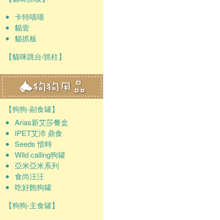
卡特喵喵
貓壹
貓抓板
【貓咪跳台/抓柱】
【狗狗-副食罐】
Arias新艾莎餐盒
IPET艾沛 鼎食
Seeds 惜時
Wild calling狗罐
亞米亞米系列
食尚汪汪
吃好飽狗罐
【狗狗-主食罐】