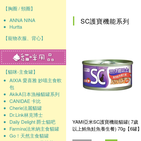
確認
【胸圈 / 頸圈】
SC護寶機能系列
ANNA NINA
Hurtta
【寵物衣服、背心】
【貓咪-主食罐】
AIXIA 愛喜雅 妙喵主食軟
包
AkikA日本漁極貓罐系列
CANIDAE 卡比
Cherie法麗貓罐
Dr.Link林克博士
Daily Delight 爵士貓吧
YAMI亞米SC護寶機能貓罐( 7歲
Farmina法米納主食貓罐
以上鮪魚鮭魚養生餐) 70g【6罐
Go！天然主食貓罐