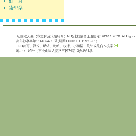
鮮一杯
蜜思朵
社團法人臺北市支持流浪貓絕育(TNR)計劃協會
版權所有 ©2011-2026. All Rights 
衛部救字字第1141364713號(期間115/01/01-115/12/31)
TNR節育、醫療、助罐、對帳、收據、小額捐、贊助或是合作提案
地址：105台北市松山區八德路三段74巷13弄8號1樓