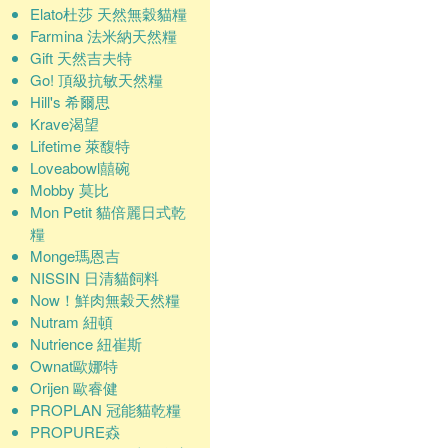
Elato杜莎 天然無穀貓糧
Farmina 法米納天然糧
Gift 天然吉夫特
Go! 頂級抗敏天然糧
Hill's 希爾思
Krave渴望
Lifetime 萊馥特
Loveabowl囍碗
Mobby 莫比
Mon Petit 貓倍麗日式乾
糧
Monge瑪恩吉
NISSIN 日清貓飼料
Now！鮮肉無穀天然糧
Nutram 紐頓
Nutrience 紐崔斯
Ownat歐娜特
Orijen 歐睿健
PROPLAN 冠能貓乾糧
PROPURE猋