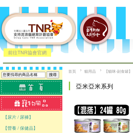
前往TNR協會官網
首頁
貓用品
【貓咪-副食罐】
亞米亞米系列
【尿片 / 尿褲】
【營養 / 保健品】