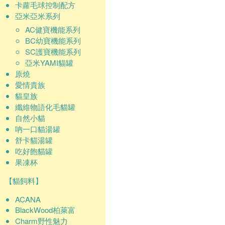
卡蘿毛球控制配方
亞米亞米系列
AC健寶機能系列
BC幼寶機能系列
SC護寶機能系列
亞米YAMI貓罐
原燒
愛情貴族
貓皇族
纖維物語化毛貓罐
自然小貓
吶一口貓湯罐
舒卡貓湯罐
吃好飽貓罐
果凍杯
【貓飼料】
ACANA
BlackWood柏萊富
Charm野性魅力