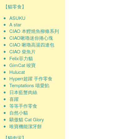
【貓零食】
ASUKU
A star
CIAO 本鰹燒魚柳條系列
CIAO啾嚕迷你捲心塊
CIAO 啾嚕高湯四連包
CIAO 柴魚片
Felix菲力貓
GimCat 竣寶
Hulucat
Hyperr超躍 手作零食
Temptations 喵愛餡
日本藍蟹肉絲
喜躍
等等手作零食
自然小貓
驕傲貓 Cat Glory
唯寶機能潔牙餅
【貓肉泥】