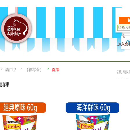
加入會
貓用品
【貓零食】
喜躍
認捐數
喜躍