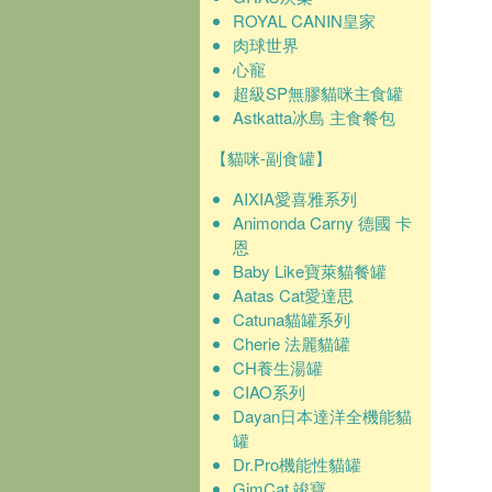
ROYAL CANIN皇家
肉球世界
心寵
超級SP無膠貓咪主食罐
Astkatta冰島 主食餐包
【貓咪-副食罐】
AIXIA愛喜雅系列
Animonda Carny 德國 卡
恩
Baby Like寶萊貓餐罐
Aatas Cat愛達思
Catuna貓罐系列
Cherie 法麗貓罐
CH養生湯罐
CIAO系列
Dayan日本達洋全機能貓
罐
Dr.Pro機能性貓罐
GimCat 竣寶