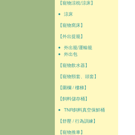
【寵物涼枕/涼床】
涼床
【寵物窩床】
【外出提籠】
外出籠/運輸籠
外出包
【寵物飲水器】
【寵物頸套、頭套】
【圍欄 / 樓梯】
【飼料儲存桶】
TNR飼料真空保鮮桶
【舒壓 / 行為訓練】
【寵物推車】