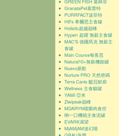
GREEN FISH 葛林菲
GranataPet葛蕾特
PURRFACT波菲特
Hill's 希爾思主食罐
Holistic超越巔峰
Hyperr 超躍 無穀主食罐
MAC'S 德國馬克 無穀主
食罐
Main Course每客思
Natural10+無榖機能罐
Nuevo新歡
Nurture PRO 天然密碼
Terra Canis 醍菈鮮廚
Wellness 主食貓罐
YAMI 亞米
Ziwipeak巔峰
MDARYN喵樂肉食控
吶一口機能主食泥罐
EVARK渴望
MjAMjAM迷幻喵
GRAU灰樂