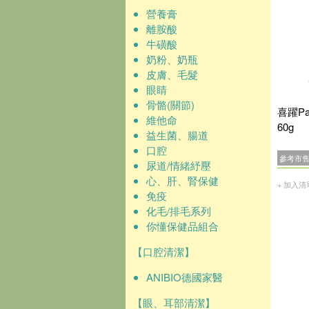
營養膏
離胺酸
牛磺酸
奶粉、奶瓶
皮膚、毛髮
眼睛
骨骼(關節)
喜躍Pa
維他命
60g
益生菌、腸道
口腔
參考市
尿道/情緒紓壓
心、肝、腎保健
+ 加入清
免疫
化毛/排毛系列
你懂保健品組合
【口腔清潔】
ANIBIO德國家醫
【眼、耳部清潔】