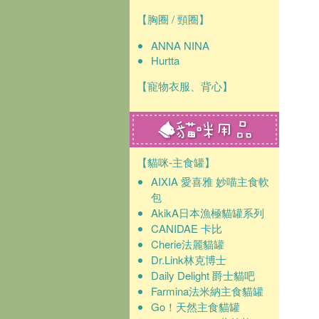
【胸圈 / 頸圈】
ANNA NINA
Hurtta
【寵物衣服、背心】
【貓咪-主食罐】
AIXIA 愛喜雅 妙喵主食軟
包
AkikA日本漁極貓罐系列
CANIDAE 卡比
Cherie法麗貓罐
Dr.Link林克博士
Daily Delight 爵士貓吧
Farmina法米納主食貓罐
Go！天然主食貓罐