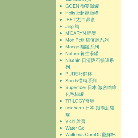
GOEN 御宴湯罐
Holistic超越巔峰
IPET艾沛 鼎食
Jing 靖
M'DARYN 喵樂
Mon Petit 貓倍麗系列
Monge 貓罐系列
Nature 養生湯罐
Nisshin 日清懷石貓罐系
列
PURE巧鮮杯
Seeds惜時系列
Superfiber 日本 激密纖維
化毛貓罐
TRILOGY奇境
unicharm 日本 銀湯匙貓
罐
Vichi 維齊
Water Go
Wellness CoreDD寵鮮杯