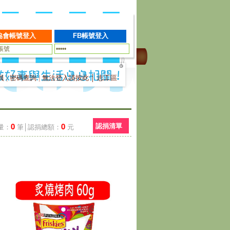
員
|
密碼查詢
|
無法登入請按此
│
志工區
0
0
認捐清單
量：
筆│認捐總額：
元