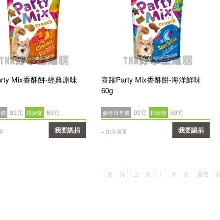
rty Mix香酥餅-經典原味
喜躍Party Mix香酥餅-海洋鮮味
60g
93元
69元
93元
69元
售價
捐款額
參考市售價
捐款額
我要認捐
我要認捐
單
+ 加入清單
確認
確認
第一頁
上一頁
1
下一頁
最後一