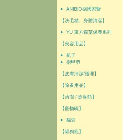
ANIBIO德國家醫
【洗毛精、身體清潔】
YU 東方森草保養系列
【美容用品】
梳子
指甲剪
【皮膚清潔/護理】
【除蚤用品】
【清潔 / 除臭類】
【寵物碗】
貓壹
【貓狗籠】