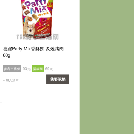
喜躍Party Mix香酥餅-炙燒烤肉
60g
93元
69元
參考市售價
捐款額
我要認捐
+ 加入清單
確認
頁