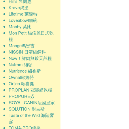
Hill's 希爾思
Krave渴望
Lifetime 萊馥特
Loveabowl囍碗
Mobby 莫比
Mon Petit 貓倍麗日式乾
糧
Monge瑪恩吉
NISSIN 日清貓飼料
Now！鮮肉無穀天然糧
Nutram 紐頓
Nutrience 紐崔斯
Ownat歐娜特
Orijen 歐睿健
PROPLAN 冠能貓乾糧
PROPURE猋
ROYAL CANIN法國皇家
SOLUTION 耐吉斯
Taste of the Wild 海陸饗
宴
TOMA-PRO優格