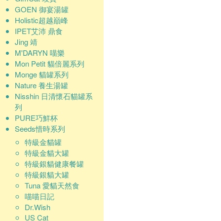
GOEN 御宴湯罐
Holistic超越巔峰
IPET艾沛 鼎食
Jing 靖
M'DARYN 喵樂
Mon Petit 貓倍麗系列
Monge 貓罐系列
Nature 養生湯罐
Nisshin 日清懷石貓罐系
列
PURE巧鮮杯
Seeds惜時系列
特級金貓罐
特級金貓大罐
特級銀貓健康餐罐
特級銀貓大罐
Tuna 愛貓天然食
喵喵日記
Dr.Wish
US Cat