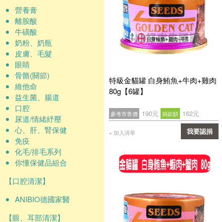
營養膏
離胺酸
牛磺酸
奶粉、奶瓶
皮膚、毛髮
眼睛
骨骼(關節)
特級金貓罐 白身鮪魚+牛肉+雞肉
維他命
80g【6罐】
益生菌、腸道
口腔
190元
162元
參考市售價
捐款額
尿道/情緒紓壓
心、肝、腎保健
我要認捐
+ 加入清單
免疫
確認
化毛/排毛系列
你懂保健品組合
【口腔清潔】
ANIBIO德國家醫
【眼、耳部清潔】