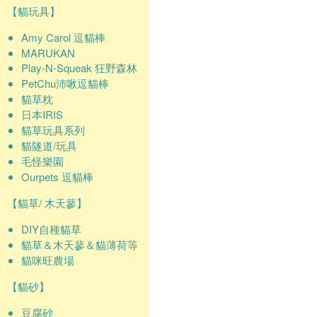
【貓玩具】
Amy Carol 逗貓棒
MARUKAN
Play-N-Squeak 狂野森林
PetChu沛啾逗貓棒
貓草枕
日本IRIS
貓草玩具系列
貓隧道/玩具
毛怪樂園
Ourpets 逗貓棒
【貓草/ 木天蓼】
DIY自種貓草
貓草＆木天蓼＆貓薄荷等
貓咪旺農場
【貓砂】
豆腐砂