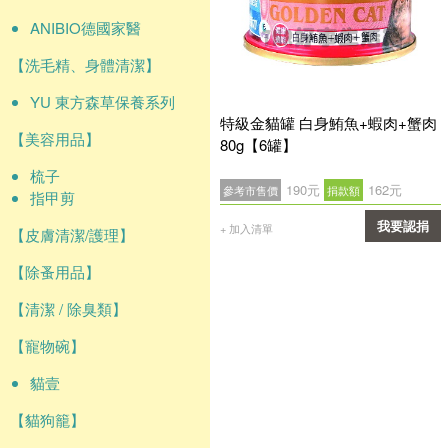
ANIBIO德國家醫
【洗毛精、身體清潔】
YU 東方森草保養系列
特級金貓罐 白身鮪魚+蝦肉+蟹肉
【美容用品】
80g【6罐】
梳子
190元
162元
參考市售價
捐款額
指甲剪
我要認捐
+ 加入清單
【皮膚清潔/護理】
確認
【除蚤用品】
【清潔 / 除臭類】
【寵物碗】
貓壹
【貓狗籠】