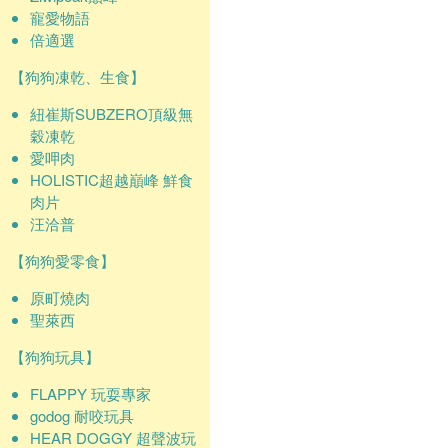
寵愛物語
倍適選
【狗狗凍乾、生食】
紐崔斯SUBZERO頂級無
穀凍乾
愛呷肉
HOLISTIC超越巔峰 鮮食
肉片
汪洽普
【狗狗愛零食】
原町燒肉
聖萊西
【狗狗玩具】
FLAPPY 玩耍專家
godog 耐咬玩具
HEAR DOGGY 超聲波玩