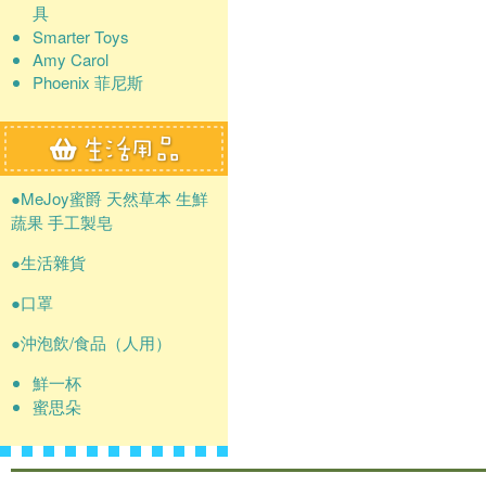
具
Smarter Toys
Amy Carol
Phoenix 菲尼斯
●MeJoy蜜爵 天然草本 生鮮
蔬果 手工製皂
●生活雜貨
●口罩
●沖泡飲/食品（人用）
鮮一杯
蜜思朵