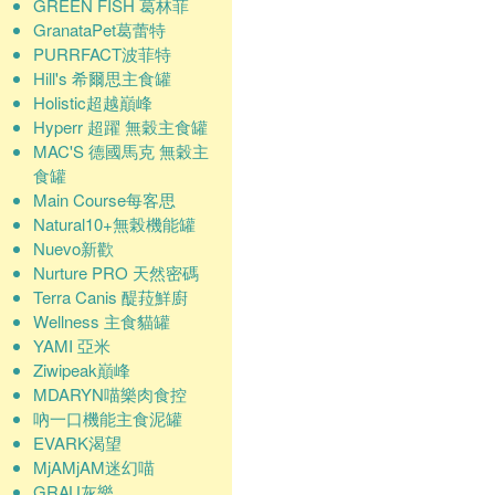
GREEN FISH 葛林菲
GranataPet葛蕾特
PURRFACT波菲特
Hill's 希爾思主食罐
Holistic超越巔峰
Hyperr 超躍 無穀主食罐
MAC'S 德國馬克 無穀主
食罐
Main Course每客思
Natural10+無榖機能罐
Nuevo新歡
Nurture PRO 天然密碼
Terra Canis 醍菈鮮廚
Wellness 主食貓罐
YAMI 亞米
Ziwipeak巔峰
MDARYN喵樂肉食控
吶一口機能主食泥罐
EVARK渴望
MjAMjAM迷幻喵
GRAU灰樂