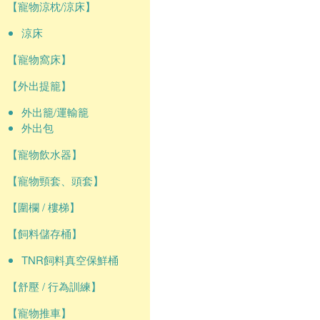
【寵物涼枕/涼床】
涼床
【寵物窩床】
【外出提籠】
外出籠/運輸籠
外出包
【寵物飲水器】
【寵物頸套、頭套】
【圍欄 / 樓梯】
【飼料儲存桶】
TNR飼料真空保鮮桶
【舒壓 / 行為訓練】
【寵物推車】