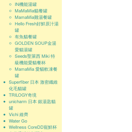
IN機能湯罐
MaMaMia貓餐罐
MamaMia雞湯餐罐
Hello Fresh好鮮原汁湯
罐
有魚貓餐罐
GOLDEN SOUP金湯
愛貓湯罐
Seeds聖萊西 Miki 特
級機能愛貓餐杯
MamaMia 愛貓軟凍餐
罐
Superfiber 日本 激密纖維
化毛貓罐
TRILOGY奇境
unicharm 日本 銀湯匙貓
罐
Vichi 維齊
Water Go
Wellness CoreDD寵鮮杯