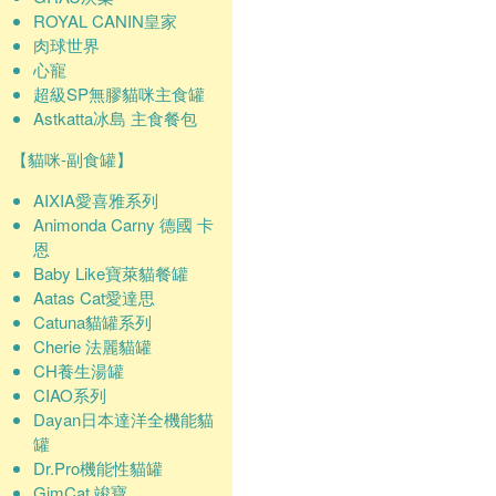
ROYAL CANIN皇家
肉球世界
心寵
超級SP無膠貓咪主食罐
Astkatta冰島 主食餐包
【貓咪-副食罐】
AIXIA愛喜雅系列
Animonda Carny 德國 卡
恩
Baby Like寶萊貓餐罐
Aatas Cat愛達思
Catuna貓罐系列
Cherie 法麗貓罐
CH養生湯罐
CIAO系列
Dayan日本達洋全機能貓
罐
Dr.Pro機能性貓罐
GimCat 竣寶