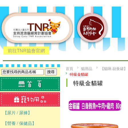
前往TNR協會官網
首頁
貓用品
【貓咪-副食罐】
特級金貓罐
特級金貓罐
【尿片 / 尿褲】
【營養 / 保健品】