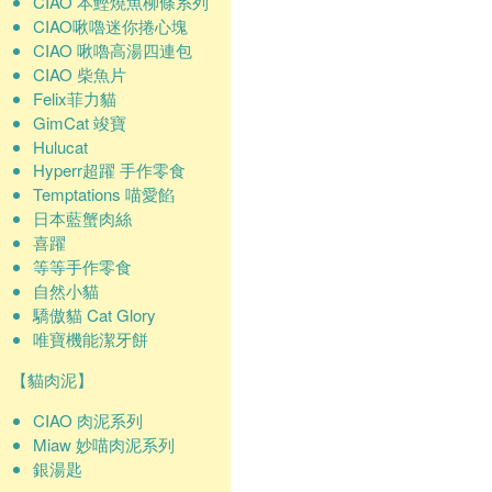
CIAO 本鰹燒魚柳條系列
CIAO啾嚕迷你捲心塊
CIAO 啾嚕高湯四連包
CIAO 柴魚片
Felix菲力貓
GimCat 竣寶
Hulucat
Hyperr超躍 手作零食
Temptations 喵愛餡
日本藍蟹肉絲
喜躍
等等手作零食
自然小貓
驕傲貓 Cat Glory
唯寶機能潔牙餅
【貓肉泥】
CIAO 肉泥系列
Miaw 妙喵肉泥系列
銀湯匙