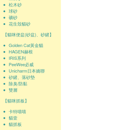
松木砂
球砂
礦砂
花生殼貓砂
【貓咪便盆(砂盆)、砂鏟】
Golden Cat黃金貓
HAGEN赫根
IRIS系列
PeeWee必威
Unicharm日本嬌聯
砂鏟、落砂墊
除臭/防黏
雙層
【貓咪抓板】
卡特喵喵
貓壹
貓抓板