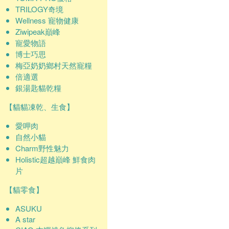
TRILOGY奇境
Wellness 寵物健康
Ziwipeak巔峰
寵愛物語
博士巧思
梅亞奶奶鄉村天然寵糧
倍適選
銀湯匙貓乾糧
【貓貓凍乾、生食】
愛呷肉
自然小貓
Charm野性魅力
Holistic超越巔峰 鮮食肉
片
【貓零食】
ASUKU
A star