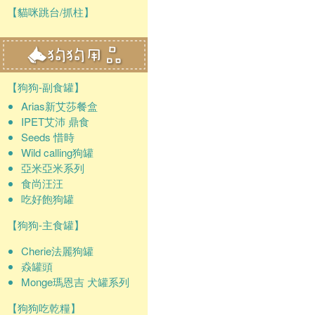
【貓咪跳台/抓柱】
【狗狗-副食罐】
Arias新艾莎餐盒
IPET艾沛 鼎食
Seeds 惜時
Wild calling狗罐
亞米亞米系列
食尚汪汪
吃好飽狗罐
【狗狗-主食罐】
Cherie法麗狗罐
猋罐頭
Monge瑪恩吉 犬罐系列
【狗狗吃乾糧】