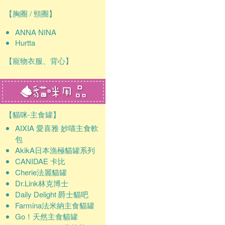
【胸圈 / 頸圈】
ANNA NINA
Hurtta
【寵物衣服、背心】
【貓咪-主食罐】
AIXIA 愛喜雅 妙喵主食軟
包
AkikA日本漁極貓罐系列
CANIDAE 卡比
Cherie法麗貓罐
Dr.Link林克博士
Daily Delight 爵士貓吧
Farmina法米納主食貓罐
Go！天然主食貓罐