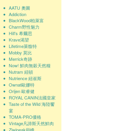
AATU 奧圖
Addiction
BlackWood柏萊富
Charm野性魅力
Hill's 希爾思
Krave渴望
Lifetime萊馥特
Mobby 莫比
Merrick奇跡
Now! 鮮肉無穀天然糧
Nutram 紐頓
Nutrience 紐崔斯
Ownat歐娜特
Orijen 歐睿健
ROYAL CANIN法國皇家
Taste of the Wild 海陸饗
宴
TOMA-PRO優格
Vintage凡諦斯天然鮮肉
Ziwipeak巔峰