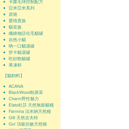
卡蘿毛球控制配方
亞米亞米系列
原燒
愛情貴族
貓皇族
纖維物語化毛貓罐
自然小貓
吶一口貓湯罐
舒卡貓湯罐
吃好飽貓罐
果凍杯
【貓飼料】
ACANA
BlackWood柏萊富
Charm野性魅力
Elato杜莎 天然無穀貓糧
Farmina 法米納天然糧
Gift 天然吉夫特
Go! 頂級抗敏天然糧