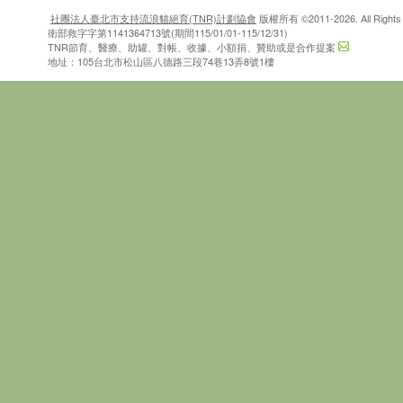
社團法人臺北市支持流浪貓絕育(TNR)計劃協會
版權所有 ©2011-2026. All Rights 
衛部救字字第1141364713號(期間115/01/01-115/12/31)
TNR節育、醫療、助罐、對帳、收據、小額捐、贊助或是合作提案
地址：105台北市松山區八德路三段74巷13弄8號1樓