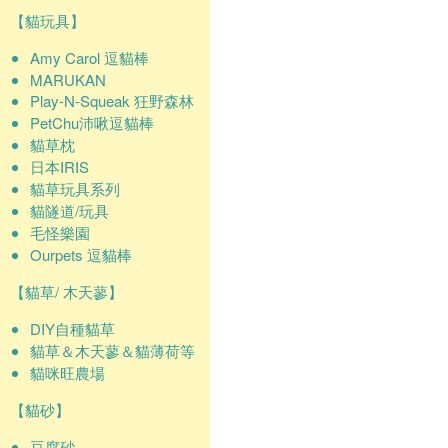
【貓玩具】
Amy Carol 逗貓棒
MARUKAN
Play-N-Squeak 狂野森林
PetChu沛啾逗貓棒
貓草枕
日本IRIS
貓草玩具系列
貓隧道/玩具
毛怪樂園
Ourpets 逗貓棒
【貓草/ 木天蓼】
DIY自種貓草
貓草＆木天蓼＆貓薄荷等
貓咪旺農場
【貓砂】
豆腐砂