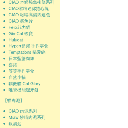
CIAO 本鰹燒魚柳條系列
CIAO啾嚕迷你捲心塊
CIAO 啾嚕高湯四連包
CIAO 柴魚片
Felix菲力貓
GimCat 竣寶
Hulucat
Hyperr超躍 手作零食
Temptations 喵愛餡
日本藍蟹肉絲
喜躍
等等手作零食
自然小貓
驕傲貓 Cat Glory
唯寶機能潔牙餅
【貓肉泥】
CIAO 肉泥系列
Miaw 妙喵肉泥系列
銀湯匙