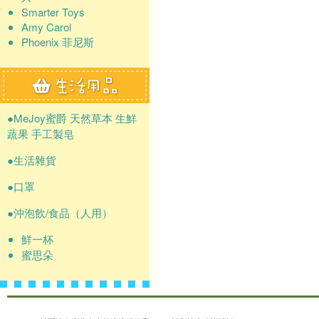
Smarter Toys
Amy Carol
Phoenix 菲尼斯
●MeJoy蜜爵 天然草本 生鮮
蔬果 手工製皂
●生活雜貨
●口罩
●沖泡飲/食品（人用）
鮮一杯
蜜思朵