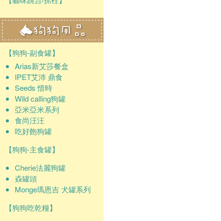
【狗狗-副食罐】
Arias新艾莎餐盒
IPET艾沛 鼎食
Seeds 惜時
Wild calling狗罐
亞米亞米系列
食尚汪汪
吃好飽狗罐
【狗狗-主食罐】
Cherie法麗狗罐
猋罐頭
Monge瑪恩吉 犬罐系列
【狗狗吃乾糧】