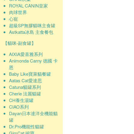
ROYAL CANIN皇家
肉球世界
心寵
超級SP無膠貓咪主食罐
Astkatta冰島 主食餐包
【貓咪-副食罐】
AIXIA愛喜雅系列
Animonda Carny 德國 卡
恩
Baby Like寶萊貓餐罐
Aatas Cat愛達思
Catuna貓罐系列
Cherie 法麗貓罐
CH養生湯罐
CIAO系列
Dayan日本達洋全機能貓
罐
Dr.Pro機能性貓罐
GimCat 竣寶