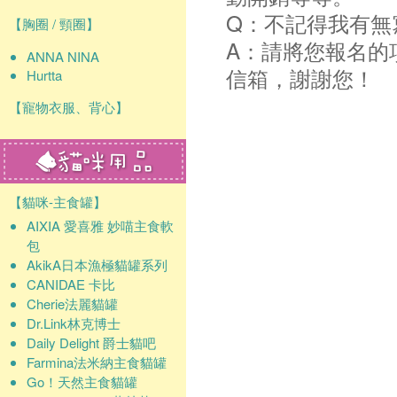
Q：不記得我有無
【胸圈 / 頸圈】
A：請將您報名的
ANNA NINA
信箱，謝謝您！
Hurtta
【寵物衣服、背心】
【貓咪-主食罐】
AIXIA 愛喜雅 妙喵主食軟
包
AkikA日本漁極貓罐系列
CANIDAE 卡比
Cherie法麗貓罐
Dr.Link林克博士
Daily Delight 爵士貓吧
Farmina法米納主食貓罐
Go！天然主食貓罐