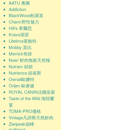
AATU 奧圖
Addiction
BlackWood柏萊富
Charm野性魅力
Hill's 希爾思
Krave渴望
Lifetime萊馥特
Mobby 莫比
Merrick奇跡
Now! 鮮肉無穀天然糧
Nutram 紐頓
Nutrience 紐崔斯
Ownat歐娜特
Orijen 歐睿健
ROYAL CANIN法國皇家
Taste of the Wild 海陸饗
宴
TOMA-PRO優格
Vintage凡諦斯天然鮮肉
Ziwipeak巔峰