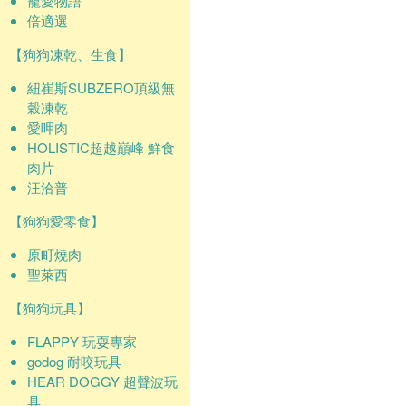
寵愛物語
倍適選
【狗狗凍乾、生食】
紐崔斯SUBZERO頂級無
穀凍乾
愛呷肉
HOLISTIC超越巔峰 鮮食
肉片
汪洽普
【狗狗愛零食】
原町燒肉
聖萊西
【狗狗玩具】
FLAPPY 玩耍專家
godog 耐咬玩具
HEAR DOGGY 超聲波玩
具