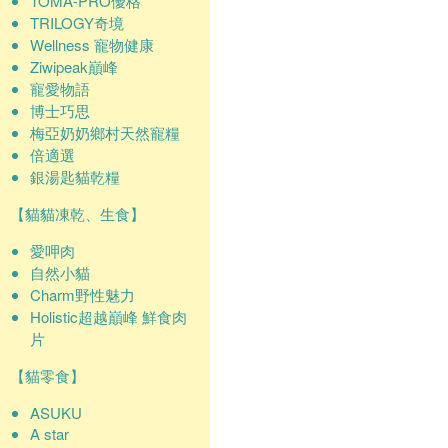
TOMA-PRO優格
TRILOGY奇境
Wellness 寵物健康
Ziwipeak巔峰
寵愛物語
博士巧思
梅亞奶奶鄉村天然寵糧
倍適選
銀湯匙貓乾糧
【貓貓凍乾、生食】
愛呷肉
自然小貓
Charm野性魅力
Holistic超越巔峰 鮮食肉
片
【貓零食】
ASUKU
A star