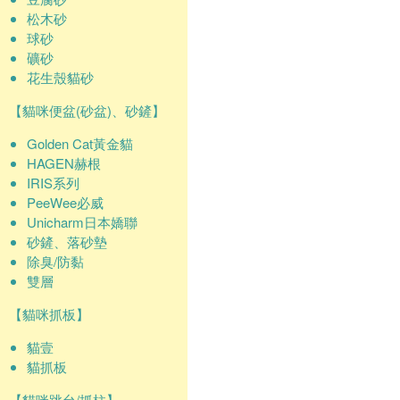
松木砂
球砂
礦砂
花生殼貓砂
【貓咪便盆(砂盆)、砂鏟】
Golden Cat黃金貓
HAGEN赫根
IRIS系列
PeeWee必威
Unicharm日本嬌聯
砂鏟、落砂墊
除臭/防黏
雙層
【貓咪抓板】
貓壹
貓抓板
【貓咪跳台/抓柱】