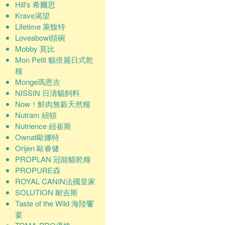
Hill's 希爾思
Krave渴望
Lifetime 萊馥特
Loveabowl囍碗
Mobby 莫比
Mon Petit 貓倍麗日式乾
糧
Monge瑪恩吉
NISSIN 日清貓飼料
Now！鮮肉無穀天然糧
Nutram 紐頓
Nutrience 紐崔斯
Ownat歐娜特
Orijen 歐睿健
PROPLAN 冠能貓乾糧
PROPURE猋
ROYAL CANIN法國皇家
SOLUTION 耐吉斯
Taste of the Wild 海陸饗
宴