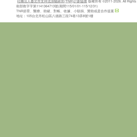
社團法人臺北市支持流浪貓絕育(TNR)計劃協會
版權所有 ©2011-2026. All Rights 
衛部救字字第1141364713號(期間115/01/01-115/12/31)
TNR節育、醫療、助罐、對帳、收據、小額捐、贊助或是合作提案
地址：105台北市松山區八德路三段74巷13弄8號1樓