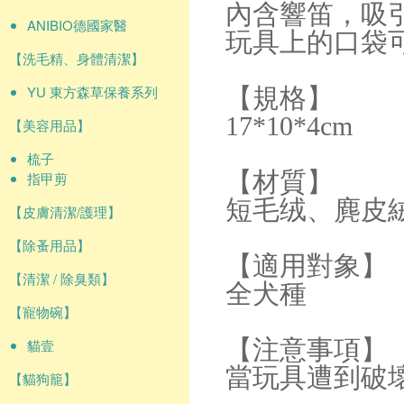
內含響笛，吸
ANIBIO德國家醫
玩具上的口袋
【洗毛精、身體清潔】
YU 東方森草保養系列
【規格】
17*10*4cm
【美容用品】
梳子
【材質】
指甲剪
短毛绒、麂皮絨
【皮膚清潔/護理】
【除蚤用品】
【適用對象】
【清潔 / 除臭類】
全犬種
【寵物碗】
【注意事項】
貓壹
當玩具遭到破
【貓狗籠】