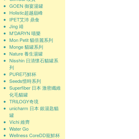
GOEN 御宴湯罐
Holistic超越巔峰
IPET艾沛 鼎食
Jing 靖
M'DARYN 喵樂
Mon Petit 貓倍麗系列
Monge 貓罐系列
Nature 養生湯罐
Nisshin 日清懷石貓罐系
列
PURE巧鮮杯
Seeds惜時系列
Superfiber 日本 激密纖維
化毛貓罐
TRILOGY奇境
unicharm 日本 銀湯匙貓
罐
Vichi 維齊
Water Go
Wellness CoreDD寵鮮杯