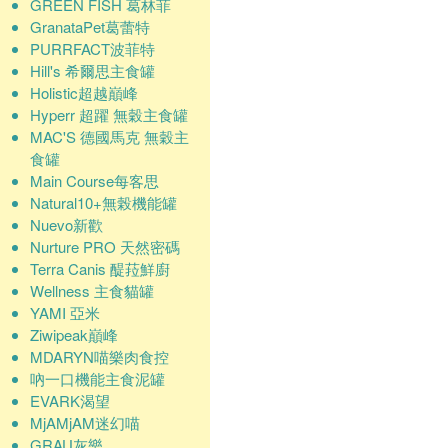
GREEN FISH 葛林菲
GranataPet葛蕾特
PURRFACT波菲特
Hill's 希爾思主食罐
Holistic超越巔峰
Hyperr 超躍 無穀主食罐
MAC'S 德國馬克 無穀主
食罐
Main Course每客思
Natural10+無榖機能罐
Nuevo新歡
Nurture PRO 天然密碼
Terra Canis 醍菈鮮廚
Wellness 主食貓罐
YAMI 亞米
Ziwipeak巔峰
MDARYN喵樂肉食控
吶一口機能主食泥罐
EVARK渴望
MjAMjAM迷幻喵
GRAU灰樂