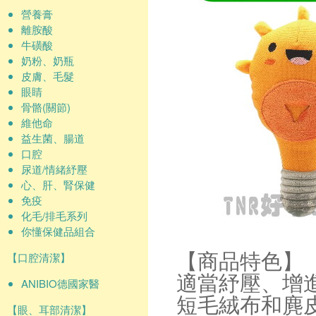
營養膏
離胺酸
牛磺酸
奶粉、奶瓶
皮膚、毛髮
眼睛
骨骼(關節)
維他命
益生菌、腸道
口腔
尿道/情緒紓壓
心、肝、腎保健
免疫
化毛/排毛系列
你懂保健品組合
【口腔清潔】
【商品特色】
適當紓壓、增
ANIBIO德國家醫
短毛絨布和麂
【眼、耳部清潔】