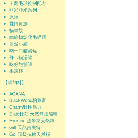
卡蘿毛球控制配方
亞米亞米系列
原燒
愛情貴族
貓皇族
纖維物語化毛貓罐
自然小貓
吶一口貓湯罐
舒卡貓湯罐
吃好飽貓罐
果凍杯
【貓飼料】
ACANA
BlackWood柏萊富
Charm野性魅力
Elato杜莎 天然無穀貓糧
Farmina 法米納天然糧
Gift 天然吉夫特
Go! 頂級抗敏天然糧