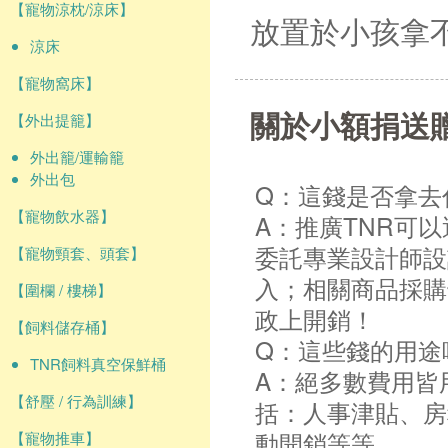
【寵物涼枕/涼床】
放置於小孩拿
涼床
【寵物窩床】
關於小額捐送
【外出提籠】
外出籠/運輸籠
外出包
Q：這錢是否拿去
【寵物飲水器】
A：推廣TNR可
委託專業設計師設
【寵物頸套、頭套】
入；相關商品採購
【圍欄 / 樓梯】
政上開銷！
【飼料儲存桶】
Q：這些錢的用途
TNR飼料真空保鮮桶
A：絕多數費用皆
【舒壓 / 行為訓練】
括：人事津貼、房
動開銷等等。
【寵物推車】