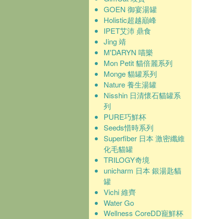
GOEN 御宴湯罐
Holistic超越巔峰
IPET艾沛 鼎食
Jing 靖
M'DARYN 喵樂
Mon Petit 貓倍麗系列
Monge 貓罐系列
Nature 養生湯罐
Nisshin 日清懷石貓罐系
列
PURE巧鮮杯
Seeds惜時系列
Superfiber 日本 激密纖維
化毛貓罐
TRILOGY奇境
unicharm 日本 銀湯匙貓
罐
Vichi 維齊
Water Go
Wellness CoreDD寵鮮杯