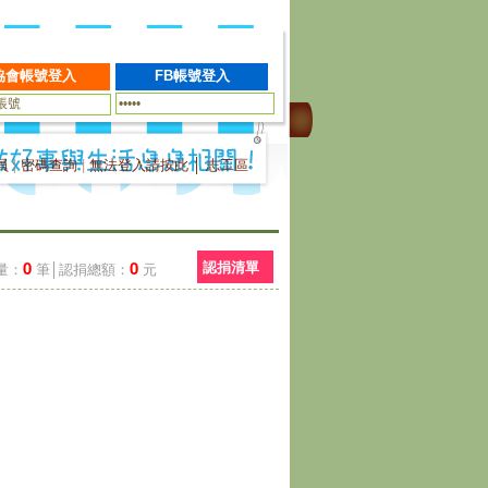
員
|
密碼查詢
|
無法登入請按此
│
志工區
0
0
認捐清單
量：
筆│認捐總額：
元