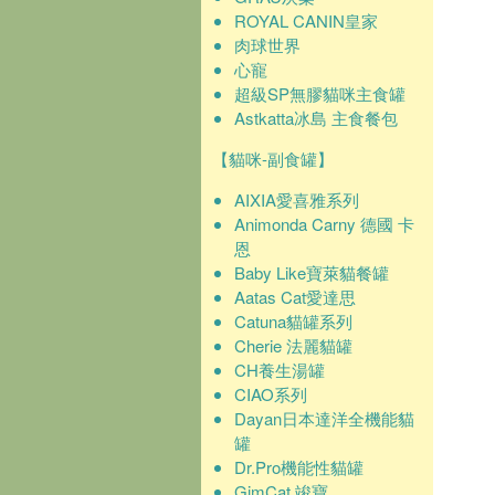
ROYAL CANIN皇家
肉球世界
心寵
超級SP無膠貓咪主食罐
Astkatta冰島 主食餐包
【貓咪-副食罐】
AIXIA愛喜雅系列
Animonda Carny 德國 卡
恩
Baby Like寶萊貓餐罐
Aatas Cat愛達思
Catuna貓罐系列
Cherie 法麗貓罐
CH養生湯罐
CIAO系列
Dayan日本達洋全機能貓
罐
Dr.Pro機能性貓罐
GimCat 竣寶