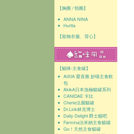
【胸圈 / 頸圈】
ANNA NINA
Hurtta
【寵物衣服、背心】
【貓咪-主食罐】
AIXIA 愛喜雅 妙喵主食軟
包
AkikA日本漁極貓罐系列
CANIDAE 卡比
Cherie法麗貓罐
Dr.Link林克博士
Daily Delight 爵士貓吧
Farmina法米納主食貓罐
Go！天然主食貓罐