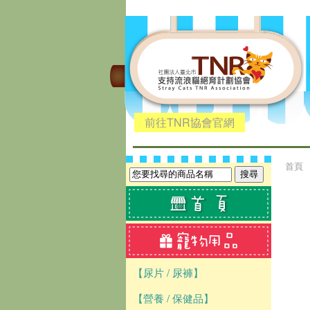
前往TNR協會官網
首頁
【尿片 / 尿褲】
【營養 / 保健品】