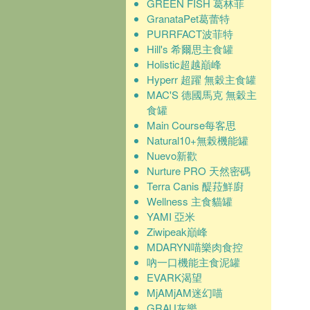
GREEN FISH 葛林菲
GranataPet葛蕾特
PURRFACT波菲特
Hill's 希爾思主食罐
Holistic超越巔峰
Hyperr 超躍 無穀主食罐
MAC'S 德國馬克 無穀主
食罐
Main Course每客思
Natural10+無榖機能罐
Nuevo新歡
Nurture PRO 天然密碼
Terra Canis 醍菈鮮廚
Wellness 主食貓罐
YAMI 亞米
Ziwipeak巔峰
MDARYN喵樂肉食控
吶一口機能主食泥罐
EVARK渴望
MjAMjAM迷幻喵
GRAU灰樂