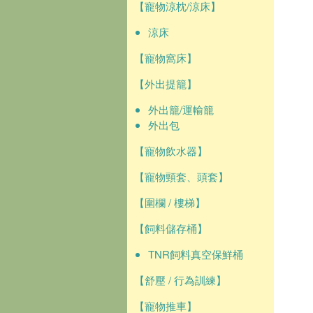
【寵物涼枕/涼床】
涼床
【寵物窩床】
【外出提籠】
外出籠/運輸籠
外出包
【寵物飲水器】
【寵物頸套、頭套】
【圍欄 / 樓梯】
【飼料儲存桶】
TNR飼料真空保鮮桶
【舒壓 / 行為訓練】
【寵物推車】