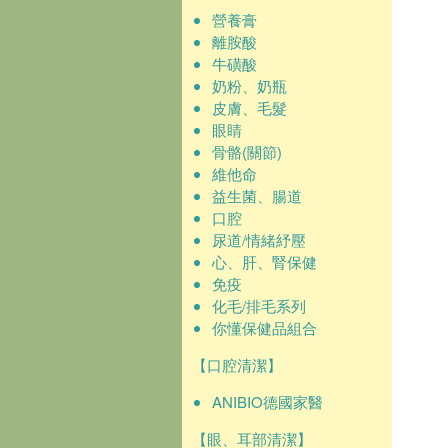
營養膏
離胺酸
牛磺酸
奶粉、奶瓶
皮膚、毛髮
眼睛
骨骼(關節)
維他命
益生菌、腸道
口腔
尿道/情緒紓壓
心、肝、腎保健
免疫
化毛/排毛系列
你懂保健品組合
【口腔清潔】
ANIBIO德國家醫
【眼、耳部清潔】