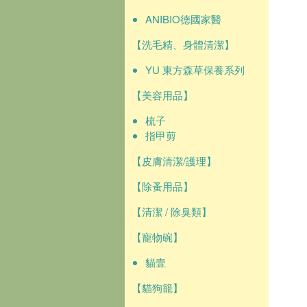
ANIBIO德國家醫
【洗毛精、身體清潔】
YU 東方森草保養系列
【美容用品】
梳子
指甲剪
【皮膚清潔/護理】
【除蚤用品】
【清潔 / 除臭類】
【寵物碗】
貓壹
【貓狗籠】