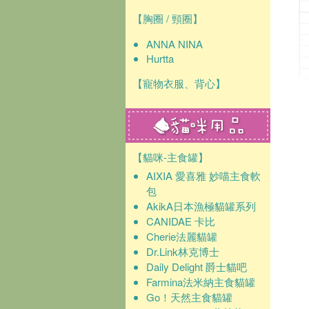
【胸圈 / 頸圈】
ANNA NINA
Hurtta
【寵物衣服、背心】
【貓咪-主食罐】
AIXIA 愛喜雅 妙喵主食軟
包
AkikA日本漁極貓罐系列
CANIDAE 卡比
Cherie法麗貓罐
Dr.Link林克博士
Daily Delight 爵士貓吧
Farmina法米納主食貓罐
Go！天然主食貓罐