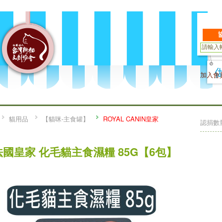
加入會
貓用品
【貓咪-主食罐】
ROYAL CANIN皇家
認捐數
法國皇家 化毛貓主食濕糧 85G【6包】