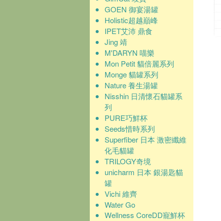
GOEN 御宴湯罐
Holistic超越巔峰
IPET艾沛 鼎食
Jing 靖
M'DARYN 喵樂
Mon Petit 貓倍麗系列
Monge 貓罐系列
Nature 養生湯罐
Nisshin 日清懷石貓罐系
列
PURE巧鮮杯
Seeds惜時系列
Superfiber 日本 激密纖維
化毛貓罐
TRILOGY奇境
unicharm 日本 銀湯匙貓
罐
Vichi 維齊
Water Go
Wellness CoreDD寵鮮杯