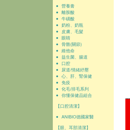
營養膏
離胺酸
牛磺酸
奶粉、奶瓶
皮膚、毛髮
眼睛
骨骼(關節)
維他命
益生菌、腸道
口腔
尿道/情緒紓壓
心、肝、腎保健
免疫
化毛/排毛系列
你懂保健品組合
【口腔清潔】
ANIBIO德國家醫
【眼、耳部清潔】