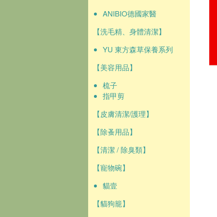
ANIBIO德國家醫
【洗毛精、身體清潔】
YU 東方森草保養系列
【美容用品】
梳子
指甲剪
【皮膚清潔/護理】
【除蚤用品】
【清潔 / 除臭類】
【寵物碗】
貓壹
【貓狗籠】