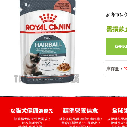
參考市售價:
需捐款
我要認
庫存量：
2