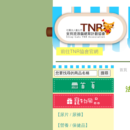
前往TNR協會官網
首頁
【尿片 / 尿褲】
【營養 / 保健品】