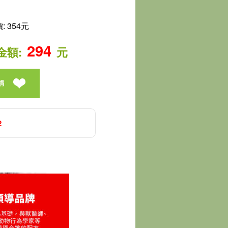
 354元
294
金額:
元
捐
2