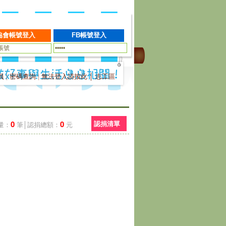
員
|
密碼查詢
|
無法登入請按此
│
志工區
0
0
認捐清單
量：
筆│認捐總額：
元