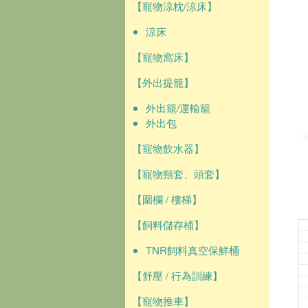
【寵物涼枕/涼床】
涼床
【寵物窩床】
【外出提籠】
外出籠/運輸籠
外出包
【寵物飲水器】
【寵物頸套、頭套】
【圍欄 / 樓梯】
【飼料儲存桶】
TNR飼料真空保鮮桶
【舒壓 / 行為訓練】
【寵物推車】