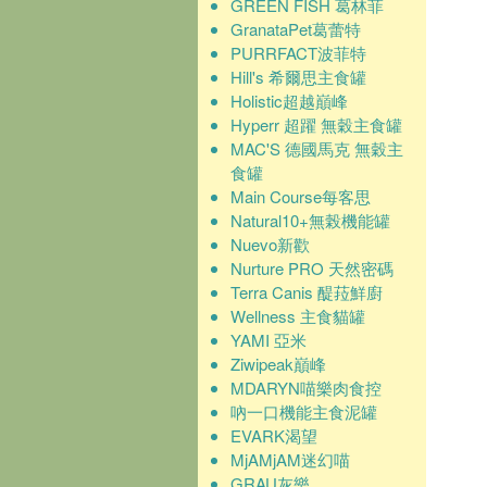
GREEN FISH 葛林菲
GranataPet葛蕾特
PURRFACT波菲特
Hill's 希爾思主食罐
Holistic超越巔峰
Hyperr 超躍 無穀主食罐
MAC'S 德國馬克 無穀主
食罐
Main Course每客思
Natural10+無榖機能罐
Nuevo新歡
Nurture PRO 天然密碼
Terra Canis 醍菈鮮廚
Wellness 主食貓罐
YAMI 亞米
Ziwipeak巔峰
MDARYN喵樂肉食控
吶一口機能主食泥罐
EVARK渴望
MjAMjAM迷幻喵
GRAU灰樂