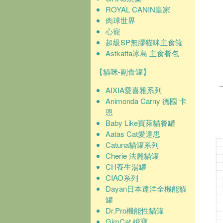
ROYAL CANIN皇家
肉球世界
心寵
超級SP無膠貓咪主食罐
Astkatta冰島 主食餐包
【貓咪-副食罐】
AIXIA愛喜雅系列
Animonda Carny 德國 卡
恩
Baby Like寶萊貓餐罐
Aatas Cat愛達思
Catuna貓罐系列
Cherie 法麗貓罐
CH養生湯罐
CIAO系列
Dayan日本達洋全機能貓
罐
Dr.Pro機能性貓罐
GimCat 竣寶