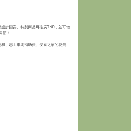
師設計圖案、特製商品可推廣TNR，並可增
開銷！
房租、志工車馬補助費、安養之家的花費、
！