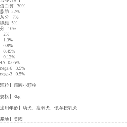
營養分析】
蛋白質 30%
脂肪 22%
灰分 7%
纖維 5%
分 10%
 2%
 1.3%
 0.8%
 0.45%
 0.12%
HA 0.05%
mega-6 3.5%
mega-3 0.5%
顆粒】扁圓小顆粒
規格】3kg
適用年齡】幼犬、瘦弱犬、懷孕授乳犬
產地】美國