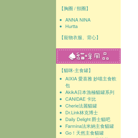
【胸圈 / 頸圈】
ANNA NINA
Hurtta
【寵物衣服、背心】
【貓咪-主食罐】
AIXIA 愛喜雅 妙喵主食軟
包
AkikA日本漁極貓罐系列
CANIDAE 卡比
Cherie法麗貓罐
Dr.Link林克博士
Daily Delight 爵士貓吧
Farmina法米納主食貓罐
Go！天然主食貓罐