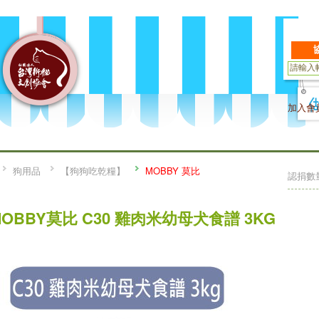
加入會
狗用品
【狗狗吃乾糧】
MOBBY 莫比
認捐數
MOBBY莫比 C30 雞肉米幼母犬食譜 3KG