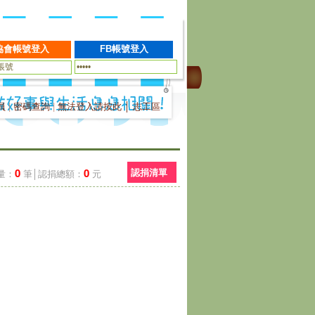
員
|
密碼查詢
|
無法登入請按此
│
志工區
0
0
認捐清單
量：
筆│認捐總額：
元