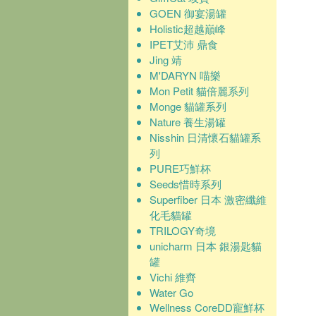
GOEN 御宴湯罐
Holistic超越巔峰
IPET艾沛 鼎食
Jing 靖
M'DARYN 喵樂
Mon Petit 貓倍麗系列
Monge 貓罐系列
Nature 養生湯罐
Nisshin 日清懷石貓罐系
列
PURE巧鮮杯
Seeds惜時系列
Superfiber 日本 激密纖維
化毛貓罐
TRILOGY奇境
unicharm 日本 銀湯匙貓
罐
Vichi 維齊
Water Go
Wellness CoreDD寵鮮杯