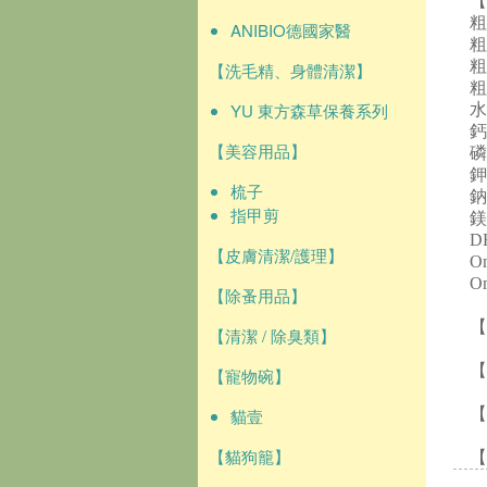
【
粗
ANIBIO德國家醫
粗
粗
【洗毛精、身體清潔】
粗
YU 東方森草保養系列
水
鈣
【美容用品】
磷
鉀
梳子
鈉
指甲剪
鎂
D
【皮膚清潔/護理】
O
O
【除蚤用品】
【
【清潔 / 除臭類】
【
【寵物碗】
貓壹
【
【貓狗籠】
【