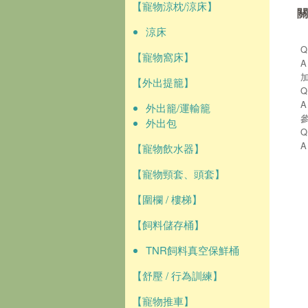
【寵物涼枕/涼床】
關
涼床
【寵物窩床】
【外出提籠】
外出籠/運輸籠
外出包
【寵物飲水器】
【寵物頸套、頭套】
【圍欄 / 樓梯】
【飼料儲存桶】
TNR飼料真空保鮮桶
【舒壓 / 行為訓練】
【寵物推車】