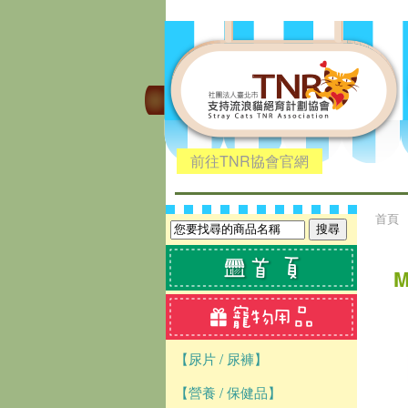
前往TNR協會官網
首頁
【尿片 / 尿褲】
【營養 / 保健品】