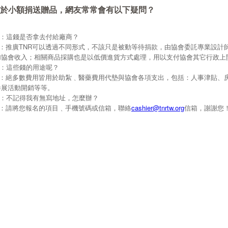
於小額捐送贈品，網友常常會有以下疑問？
Q：這錢是否拿去付給廠商？
A：推廣TNR可以透過不同形式，不該只是被動等待捐款，由協會委託專業設計
加協會收入；相關商品採購也是以低價進貨方式處理，用以支付協會其它行政上
Q：這些錢的用途呢？
A：絕多數費用皆用於助紮﹑醫藥費用代墊與協會各項支出，包括：人事津貼、
參展活動開銷等等。
Q：不記得我有無寫地址，怎麼辦？
A：請將您報名的項目﹑手機號碼或信箱，聯絡
cashier@tnrtw.org
信箱，謝謝您