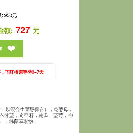
 950元
727
金額:
元
捐
，下訂後需等待3~7天
雞脂（以混合生育醇保存），乾酵母，
衣甘藍，奇亞籽，南瓜，藍莓，柳
%），絲蘭萃取物。