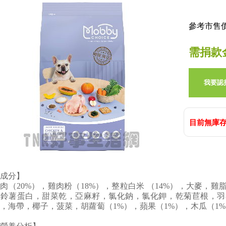
參考市售價:
需捐款
我要認
目前無庫存
成分】
肉（20%），雞肉粉（18%），整粒白米 （14%），大麥，
馬鈴薯蛋白，甜菜乾，亞麻籽，氯化鈉，氯化鉀，乾菊苣根，羽
，海帶，椰子，菠菜，胡蘿蔔（1%），蘋果（1%），木瓜（1