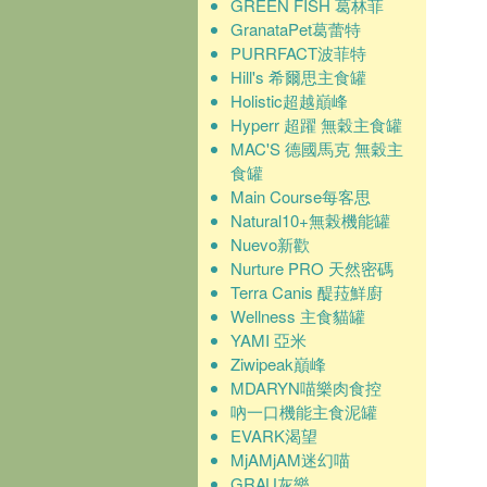
GREEN FISH 葛林菲
GranataPet葛蕾特
PURRFACT波菲特
Hill's 希爾思主食罐
Holistic超越巔峰
Hyperr 超躍 無穀主食罐
MAC'S 德國馬克 無穀主
食罐
Main Course每客思
Natural10+無榖機能罐
Nuevo新歡
Nurture PRO 天然密碼
Terra Canis 醍菈鮮廚
Wellness 主食貓罐
YAMI 亞米
Ziwipeak巔峰
MDARYN喵樂肉食控
吶一口機能主食泥罐
EVARK渴望
MjAMjAM迷幻喵
GRAU灰樂