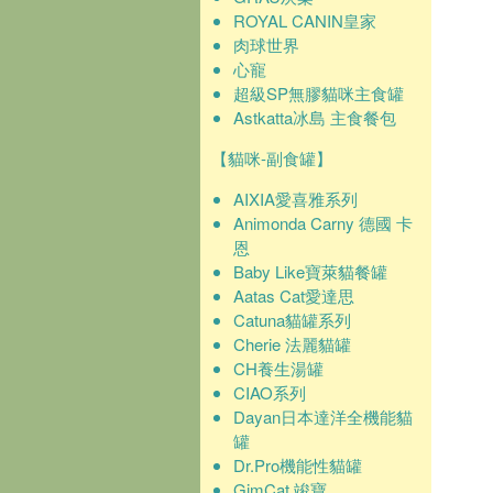
ROYAL CANIN皇家
肉球世界
心寵
超級SP無膠貓咪主食罐
Astkatta冰島 主食餐包
【貓咪-副食罐】
AIXIA愛喜雅系列
Animonda Carny 德國 卡
恩
Baby Like寶萊貓餐罐
Aatas Cat愛達思
Catuna貓罐系列
Cherie 法麗貓罐
CH養生湯罐
CIAO系列
Dayan日本達洋全機能貓
罐
Dr.Pro機能性貓罐
GimCat 竣寶