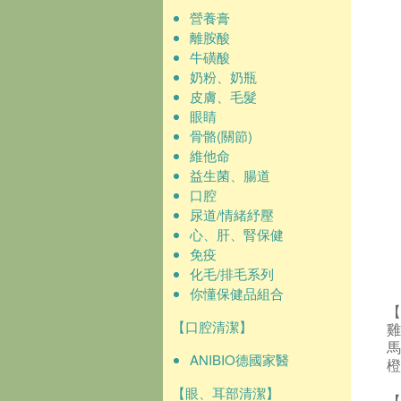
營養膏
離胺酸
牛磺酸
奶粉、奶瓶
皮膚、毛髮
眼睛
骨骼(關節)
維他命
益生菌、腸道
口腔
尿道/情緒紓壓
心、肝、腎保健
免疫
化毛/排毛系列
你懂保健品組合
【
【口腔清潔】
雞
ANIBIO德國家醫
橙
【眼、耳部清潔】