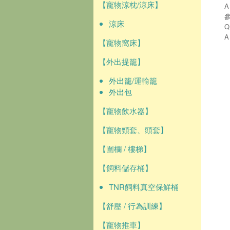
【寵物涼枕/涼床】
涼床
【寵物窩床】
【外出提籠】
外出籠/運輸籠
外出包
【寵物飲水器】
【寵物頸套、頭套】
【圍欄 / 樓梯】
【飼料儲存桶】
TNR飼料真空保鮮桶
【舒壓 / 行為訓練】
【寵物推車】