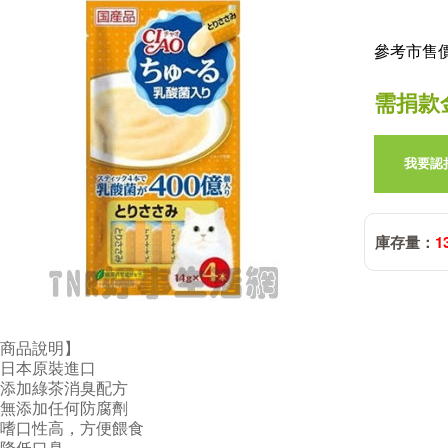
參考市售價:
需捐款
我要認
庫存量：
1
商品說明】
日本原裝進口
添加綠茶消臭配方
無添加任何防腐劑
嗜口性高，方便餵食