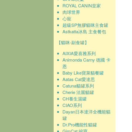
ROYAL CANIN皇家
肉球世界
心寵
超級SP無膠貓咪主食罐
Astkatta冰島 主食餐包
【貓咪-副食罐】
AIXIA愛喜雅系列
Animonda Carny 德國 卡
恩
Baby Like寶萊貓餐罐
Aatas Cat愛達思
Catuna貓罐系列
Cherie 法麗貓罐
CH養生湯罐
CIAO系列
Dayan日本達洋全機能貓
罐
Dr.Pro機能性貓罐
GimCat 竣寶