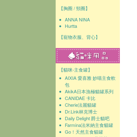
【胸圈 / 頸圈】
ANNA NINA
Hurtta
【寵物衣服、背心】
【貓咪-主食罐】
AIXIA 愛喜雅 妙喵主食軟
包
AkikA日本漁極貓罐系列
CANIDAE 卡比
Cherie法麗貓罐
Dr.Link林克博士
Daily Delight 爵士貓吧
Farmina法米納主食貓罐
Go！天然主食貓罐