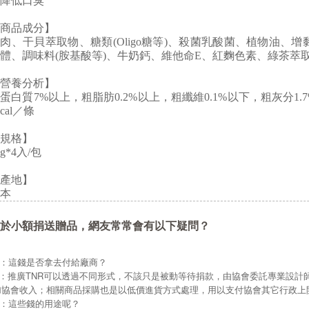
降低口臭
商品成分】
肉、干貝萃取物、糖類(Oligo糖等)、殺菌乳酸菌、植物油、增
體、調味料(胺基酸等)、牛奶鈣、維他命E、紅麴色素、綠茶萃
營養分析】
蛋白質7%以上，粗脂肪0.2%以上，粗纖維0.1%以下，粗灰分1.
kcal／條
規格】
4g*4入/包
產地】
本
於小額捐送贈品，網友常常會有以下疑問？
Q：這錢是否拿去付給廠商？
A：推廣TNR可以透過不同形式，不該只是被動等待捐款，由協會委託專業設計
加協會收入；相關商品採購也是以低價進貨方式處理，用以支付協會其它行政上
Q：這些錢的用途呢？