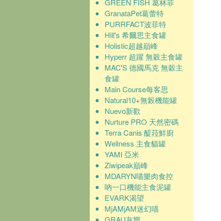
GREEN FISH 葛林菲
GranataPet葛蕾特
PURRFACT波菲特
Hill's 希爾思主食罐
Holistic超越巔峰
Hyperr 超躍 無穀主食罐
MAC'S 德國馬克 無穀主
食罐
Main Course每客思
Natural10+無榖機能罐
Nuevo新歡
Nurture PRO 天然密碼
Terra Canis 醍菈鮮廚
Wellness 主食貓罐
YAMI 亞米
Ziwipeak巔峰
MDARYN喵樂肉食控
吶一口機能主食泥罐
EVARK渴望
MjAMjAM迷幻喵
GRAU灰樂