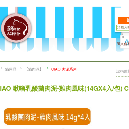
加入會
貓用品
【貓肉泥】
CIAO 肉泥系列
認捐數
IAO 啾嚕乳酸菌肉泥-雞肉風味(14GX4入/包) CI-