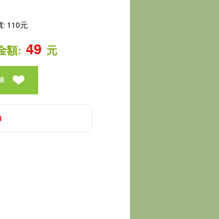
 110元
49
金額:
元
捐
3