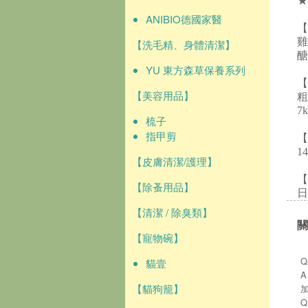
★
ANIBIO德國家醫
【
雞
【洗毛精、身體清潔】
醣
YU 東方森草保養系列
【
【美容用品】
粗
7
梳子
指甲剪
【
1
【皮膚清潔/護理】
【
【除蚤用品】
日
【清潔 / 除臭類】
關
【寵物碗】
貓壹
【貓狗籠】