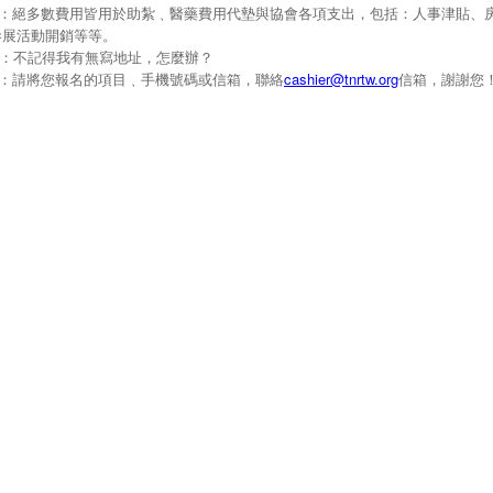
A：絕多數費用皆用於助紮﹑醫藥費用代墊與協會各項支出，包括：人事津貼、
參展活動開銷等等。
Q：不記得我有無寫地址，怎麼辦？
A：請將您報名的項目﹑手機號碼或信箱，聯絡
cashier@tnrtw.org
信箱，謝謝您