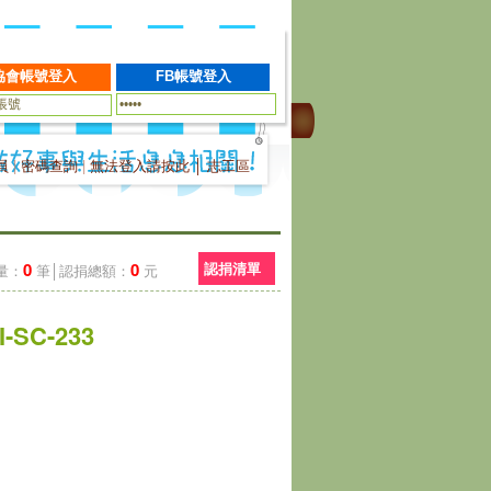
員
|
密碼查詢
|
無法登入請按此
│
志工區
0
0
認捐清單
量：
筆│認捐總額：
元
SC-233