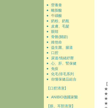
營養膏
離胺酸
牛磺酸
奶粉、奶瓶
皮膚、毛髮
眼睛
骨骼(關節)
維他命
益生菌、腸道
口腔
尿道/情緒紓壓
心、肝、腎保健
免疫
化毛/排毛系列
你懂保健品組合
【
【口腔清潔】
★
★
ANIBIO德國家醫
★
★
【眼、耳部清潔】