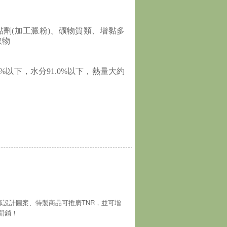
黏劑(加工澱粉)、礦物質類、增黏多
取物
7%以下，水分91.0%以下，熱量大約
師設計圖案、特製商品可推廣TNR，並可增
開銷！