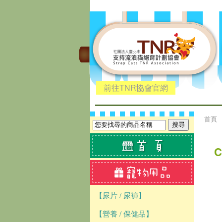
前往TNR協會官網
首頁
C
【尿片 / 尿褲】
【營養 / 保健品】