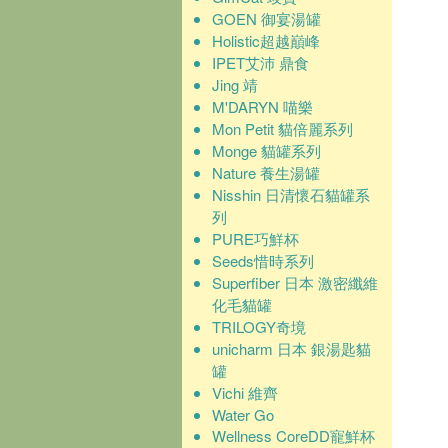
GOEN 御宴湯罐
Holistic超越巔峰
IPET艾沛 鼎食
Jing 靖
M'DARYN 喵樂
Mon Petit 貓倍麗系列
Monge 貓罐系列
Nature 養生湯罐
Nisshin 日清懷石貓罐系
列
PURE巧鮮杯
Seeds惜時系列
Superfiber 日本 激密纖維
化毛貓罐
TRILOGY奇境
unicharm 日本 銀湯匙貓
罐
Vichi 維齊
Water Go
Wellness CoreDD寵鮮杯