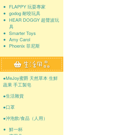
FLAPPY 玩耍專家
godog 耐咬玩具
HEAR DOGGY 超聲波玩
具
Smarter Toys
Amy Carol
Phoenix 菲尼斯
●MeJoy蜜爵 天然草本 生鮮
蔬果 手工製皂
●生活雜貨
●口罩
●沖泡飲/食品（人用）
鮮一杯