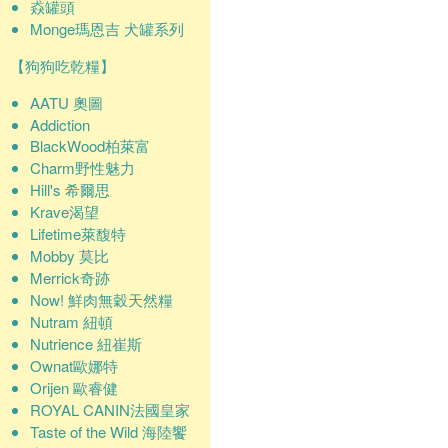
猋罐頭
Monge瑪恩吉 犬罐系列
【狗狗吃乾糧】
AATU 奧圖
Addiction
BlackWood柏萊富
Charm野性魅力
Hill's 希爾思
Krave渴望
Lifetime萊馥特
Mobby 莫比
Merrick奇跡
Now! 鮮肉無穀天然糧
Nutram 紐頓
Nutrience 紐崔斯
Ownat歐娜特
Orijen 歐睿健
ROYAL CANIN法國皇家
Taste of the Wild 海陸饗