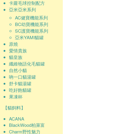
卡蘿毛球控制配方
亞米亞米系列
AC健寶機能系列
BC幼寶機能系列
SC護寶機能系列
亞米YAMI貓罐
原燒
愛情貴族
貓皇族
纖維物語化毛貓罐
自然小貓
吶一口貓湯罐
舒卡貓湯罐
吃好飽貓罐
果凍杯
【貓飼料】
ACANA
BlackWood柏萊富
Charm野性魅力