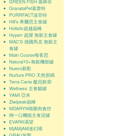
GREEN FISH 葛林菲
GranataPet葛蕾特
PURRFACT波菲特
Hill's 希爾思主食罐
Holistic超越巔峰
Hyperr 超躍 無穀主食罐
MAC'S 德國馬克 無穀主
食罐
Main Course每客思
Natural10+無榖機能罐
Nuevo新歡
Nurture PRO 天然密碼
Terra Canis 醍菈鮮廚
Wellness 主食貓罐
YAMI 亞米
Ziwipeak巔峰
MDARYN喵樂肉食控
吶一口機能主食泥罐
EVARK渴望
MjAMjAM迷幻喵
GRAU灰樂