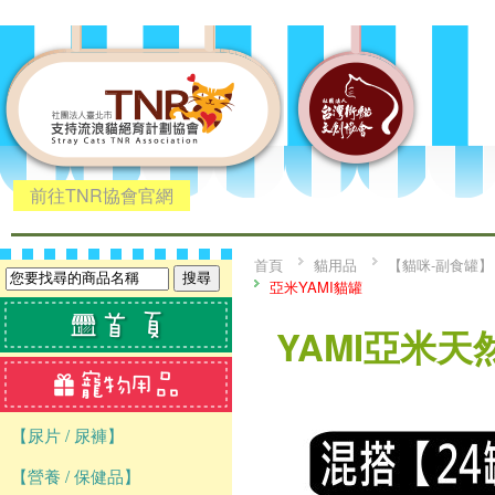
前往TNR協會官網
首頁
貓用品
【貓咪-副食罐】
亞米YAMI貓罐
YAMI亞米天然
【尿片 / 尿褲】
【營養 / 保健品】