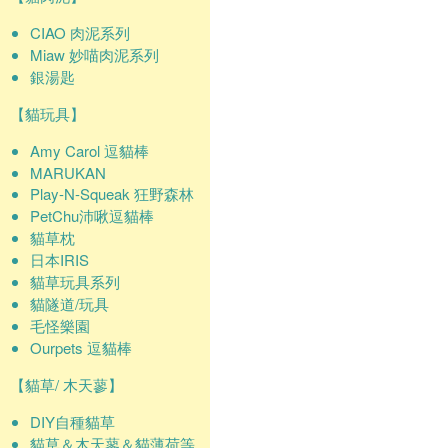
CIAO 肉泥系列
Miaw 妙喵肉泥系列
銀湯匙
【貓玩具】
Amy Carol 逗貓棒
MARUKAN
Play-N-Squeak 狂野森林
PetChu沛啾逗貓棒
貓草枕
日本IRIS
貓草玩具系列
貓隧道/玩具
毛怪樂園
Ourpets 逗貓棒
【貓草/ 木天蓼】
DIY自種貓草
貓草＆木天蓼＆貓薄荷等