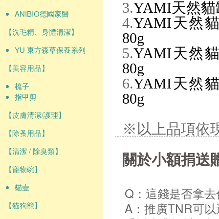
3.
YAMI天然貓
ANIBIO德國家醫
4.
YAMI天然
【洗毛精、身體清潔】
80g
YU 東方森草保養系列
5.
YAMI天然
80g
【美容用品】
6.
YAMI天然
梳子
80g
指甲剪
【皮膚清潔/護理】
※以上品項依
【除蚤用品】
【清潔 / 除臭類】
關於小額捐送
【寵物碗】
貓壹
Q：這錢是否拿去
A：推廣TNR可
【貓狗籠】