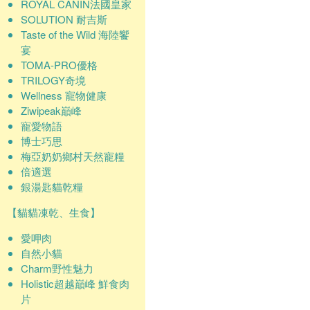
ROYAL CANIN法國皇家
SOLUTION 耐吉斯
Taste of the Wild 海陸饗
宴
TOMA-PRO優格
TRILOGY奇境
Wellness 寵物健康
Ziwipeak巔峰
寵愛物語
博士巧思
梅亞奶奶鄉村天然寵糧
倍適選
銀湯匙貓乾糧
【貓貓凍乾、生食】
愛呷肉
自然小貓
Charm野性魅力
Holistic超越巔峰 鮮食肉
片