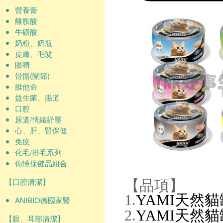
營養膏
離胺酸
牛磺酸
奶粉、奶瓶
皮膚、毛髮
眼睛
骨骼(關節)
維他命
益生菌、腸道
口腔
尿道/情緒紓壓
心、肝、腎保健
免疫
化毛/排毛系列
你懂保健品組合
【品項】
【口腔清潔】
1.
YAMI天然貓
ANIBIO德國家醫
2.
YAMI天然貓
【眼、耳部清潔】