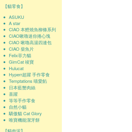
【貓零食】
ASUKU
A star
CIAO 本鰹燒魚柳條系列
CIAO啾嚕迷你捲心塊
CIAO 啾嚕高湯四連包
CIAO 柴魚片
Felix菲力貓
GimCat 竣寶
Hulucat
Hyperr超躍 手作零食
Temptations 喵愛餡
日本藍蟹肉絲
喜躍
等等手作零食
自然小貓
驕傲貓 Cat Glory
唯寶機能潔牙餅
【貓肉泥】