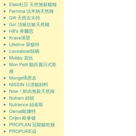
Elato杜莎 天然無穀貓糧
Farmina 法米納天然糧
Gift 天然吉夫特
Go! 頂級抗敏天然糧
Hill's 希爾思
Krave渴望
Lifetime 萊馥特
Loveabowl囍碗
Mobby 莫比
Mon Petit 貓倍麗日式乾
糧
Monge瑪恩吉
NISSIN 日清貓飼料
Now！鮮肉無穀天然糧
Nutram 紐頓
Nutrience 紐崔斯
Ownat歐娜特
Orijen 歐睿健
PROPLAN 冠能貓乾糧
PROPURE猋