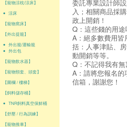
委託專業設計師設
【寵物涼枕/涼床】
入；相關商品採購
涼床
政上開銷！
【寵物窩床】
Q：這些錢的用途
【外出提籠】
A：絕多數費用皆
外出籠/運輸籠
括：人事津貼、房
外出包
動開銷等等。
【寵物飲水器】
Q：不記得我有無
A：請將您報名的
【寵物頸套、頭套】
信箱，謝謝您！
【圍欄 / 樓梯】
【飼料儲存桶】
TNR飼料真空保鮮桶
【舒壓 / 行為訓練】
【寵物推車】