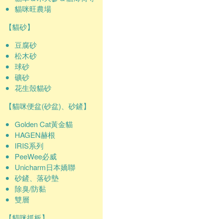
貓咪旺農場
【貓砂】
豆腐砂
松木砂
球砂
礦砂
花生殼貓砂
【貓咪便盆(砂盆)、砂鏟】
Golden Cat黃金貓
HAGEN赫根
IRIS系列
PeeWee必威
Unicharm日本嬌聯
砂鏟、落砂墊
除臭/防黏
雙層
【貓咪抓板】