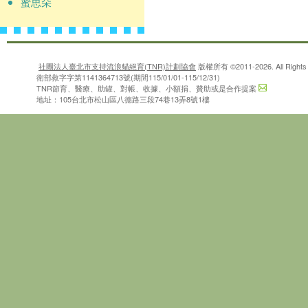
蜜思朵
社團法人臺北市支持流浪貓絕育(TNR)計劃協會
版權所有 ©2011-2026. All Rights 
衛部救字字第1141364713號(期間115/01/01-115/12/31)
TNR節育、醫療、助罐、對帳、收據、小額捐、贊助或是合作提案
地址：105台北市松山區八德路三段74巷13弄8號1樓