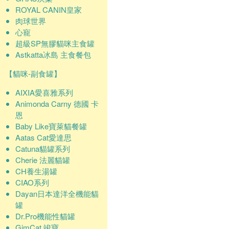
ROYAL CANIN皇家
肉球世界
心寵
超級SP無膠貓咪主食罐
Astkatta冰島 主食餐包
【貓咪-副食罐】
AIXIA愛喜雅系列
Animonda Carny 德國 卡
恩
Baby Like寶萊貓餐罐
Aatas Cat愛達思
Catuna貓罐系列
Cherie 法麗貓罐
CH養生湯罐
CIAO系列
Dayan日本達洋全機能貓
罐
Dr.Pro機能性貓罐
GimCat 竣寶