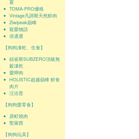
宴
TOMA-PRO優格
Vintage凡諦斯天然鮮肉
Ziwipeak巔峰
寵愛物語
倍適選
【狗狗凍乾、生食】
紐崔斯SUBZERO頂級無
穀凍乾
愛呷肉
HOLISTIC超越巔峰 鮮食
肉片
汪洽普
【狗狗愛零食】
原町燒肉
聖萊西
【狗狗玩具】