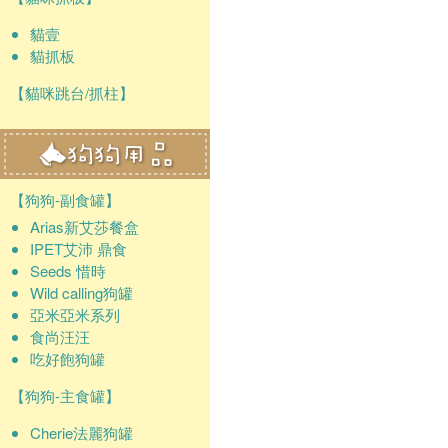
貓壹
貓抓板
【貓咪跳台/抓柱】
【狗狗-副食罐】
Arias新艾莎餐盒
IPET艾沛 鼎食
Seeds 惜時
Wild calling狗罐
亞米亞米系列
食尚汪汪
吃好飽狗罐
【狗狗-主食罐】
Cherie法麗狗罐