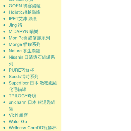
GOEN 御宴湯罐
Holistic超越巔峰
IPET艾沛 鼎食
Jing 靖
M'DARYN 喵樂
Mon Petit 貓倍麗系列
Monge 貓罐系列
Nature 養生湯罐
Nisshin 日清懷石貓罐系
列
PURE巧鮮杯
Seeds惜時系列
Superfiber 日本 激密纖維
化毛貓罐
TRILOGY奇境
unicharm 日本 銀湯匙貓
罐
Vichi 維齊
Water Go
Wellness CoreDD寵鮮杯