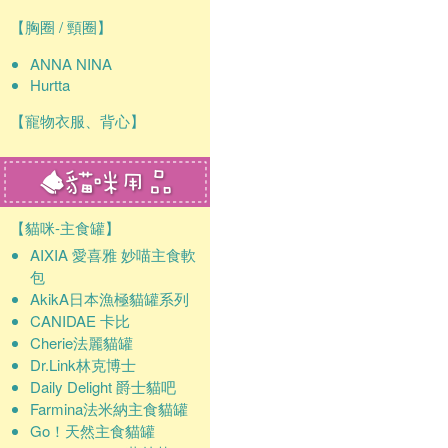
【胸圈 / 頸圈】
ANNA NINA
Hurtta
【寵物衣服、背心】
【貓咪-主食罐】
AIXIA 愛喜雅 妙喵主食軟
包
AkikA日本漁極貓罐系列
CANIDAE 卡比
Cherie法麗貓罐
Dr.Link林克博士
Daily Delight 爵士貓吧
Farmina法米納主食貓罐
Go！天然主食貓罐