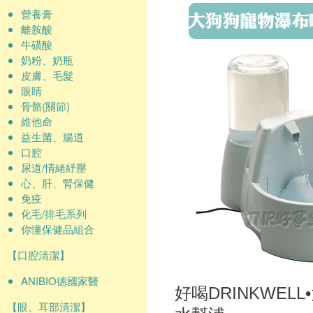
營養膏
離胺酸
牛磺酸
奶粉、奶瓶
皮膚、毛髮
眼睛
骨骼(關節)
維他命
益生菌、腸道
口腔
尿道/情緒紓壓
心、肝、腎保健
免疫
化毛/排毛系列
你懂保健品組合
【口腔清潔】
ANIBIO德國家醫
好喝DRINKWE
【眼、耳部清潔】