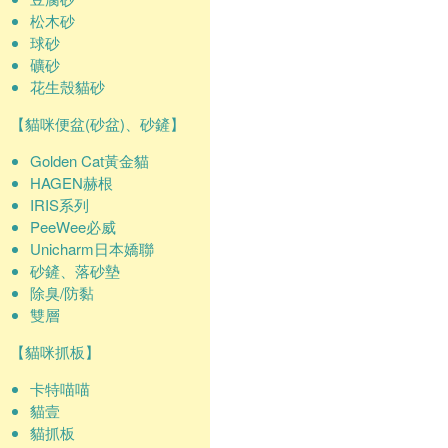
松木砂
球砂
礦砂
花生殼貓砂
【貓咪便盆(砂盆)、砂鏟】
Golden Cat黃金貓
HAGEN赫根
IRIS系列
PeeWee必威
Unicharm日本嬌聯
砂鏟、落砂墊
除臭/防黏
雙層
【貓咪抓板】
卡特喵喵
貓壹
貓抓板