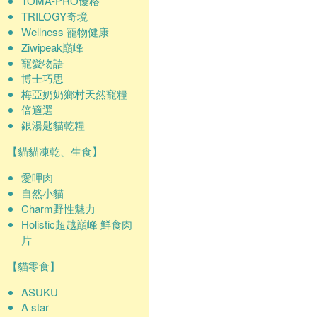
TOMA-PRO優格
TRILOGY奇境
Wellness 寵物健康
Ziwipeak巔峰
寵愛物語
博士巧思
梅亞奶奶鄉村天然寵糧
倍適選
銀湯匙貓乾糧
【貓貓凍乾、生食】
愛呷肉
自然小貓
Charm野性魅力
Holistic超越巔峰 鮮食肉
片
【貓零食】
ASUKU
A star