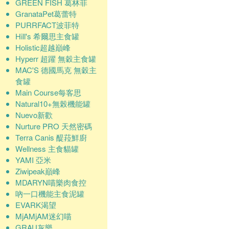
GREEN FISH 葛林菲
GranataPet葛蕾特
PURRFACT波菲特
Hill's 希爾思主食罐
Holistic超越巔峰
Hyperr 超躍 無穀主食罐
MAC'S 德國馬克 無穀主
食罐
Main Course每客思
Natural10+無榖機能罐
Nuevo新歡
Nurture PRO 天然密碼
Terra Canis 醍菈鮮廚
Wellness 主食貓罐
YAMI 亞米
Ziwipeak巔峰
MDARYN喵樂肉食控
吶一口機能主食泥罐
EVARK渴望
MjAMjAM迷幻喵
GRAU灰樂