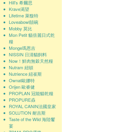
Hill's 希爾思
Krave渴望
Lifetime 萊馥特
Loveabowl囍碗
Mobby 莫比
Mon Petit 貓倍麗日式乾
糧
Monge瑪恩吉
NISSIN 日清貓飼料
Now！鮮肉無穀天然糧
Nutram 紐頓
Nutrience 紐崔斯
Ownat歐娜特
Orijen 歐睿健
PROPLAN 冠能貓乾糧
PROPURE猋
ROYAL CANIN法國皇家
SOLUTION 耐吉斯
Taste of the Wild 海陸饗
宴