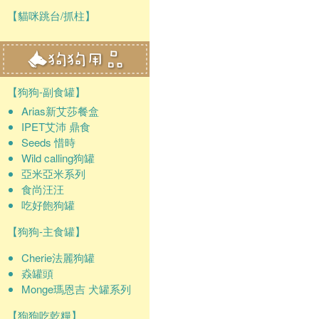
【貓咪跳台/抓柱】
【狗狗-副食罐】
Arias新艾莎餐盒
IPET艾沛 鼎食
Seeds 惜時
Wild calling狗罐
亞米亞米系列
食尚汪汪
吃好飽狗罐
【狗狗-主食罐】
Cherie法麗狗罐
猋罐頭
Monge瑪恩吉 犬罐系列
【狗狗吃乾糧】