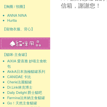
信箱，謝謝您！
【胸圈 / 頸圈】
ANNA NINA
Hurtta
【寵物衣服、背心】
【貓咪-主食罐】
AIXIA 愛喜雅 妙喵主食軟
包
AkikA日本漁極貓罐系列
CANIDAE 卡比
Cherie法麗貓罐
Dr.Link林克博士
Daily Delight 爵士貓吧
Farmina法米納主食貓罐
Go！天然主食貓罐