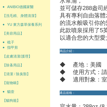
水幫浦，
ANIBIO德國家醫
並可儲存
288盎
具有專利自由落體
【洗毛精、身體清潔】
的流水般吸引你的
YU 東方森草保養系列
此款噴泉採用了5
【美容用品】
以適合您的大型愛
梳子
指甲剪
商品介紹：
【皮膚清潔/護理】
◆ 產地：美國
【除蚤用品】
◆ 使用方式：請
【清潔 / 除臭類】
◆ 適用對象：
【寵物碗】
貓壹
產品規格：
【貓狗籠】
容水量：288oz (8.