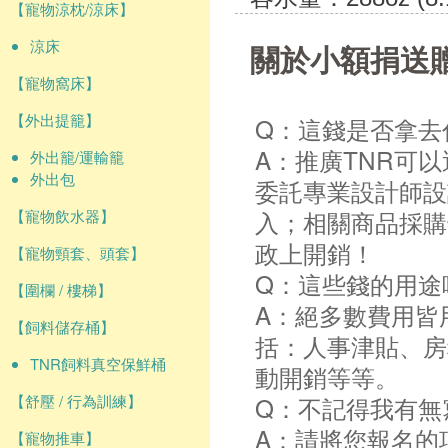
【寵物涼枕/涼床】
涼床
關於小額捐送
【寵物窩床】
【外出提籠】
Q：這錢是否拿去
A：推廣TNR可
外出籠/運輸籠
外出包
委託專業設計師設
入；相關商品採購
【寵物飲水器】
政上開銷！
【寵物頸套、頭套】
Q：這些錢的用途
【圍欄 / 樓梯】
A：絕多數費用皆
【飼料儲存桶】
括：人事津貼、房
TNR飼料真空保鮮桶
動開銷等等。
【舒壓 / 行為訓練】
Q：不記得我有無
A：請將您報名的
【寵物推車】