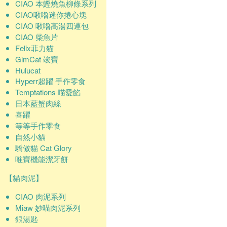
CIAO 本鰹燒魚柳條系列
CIAO啾嚕迷你捲心塊
CIAO 啾嚕高湯四連包
CIAO 柴魚片
Felix菲力貓
GimCat 竣寶
Hulucat
Hyperr超躍 手作零食
Temptations 喵愛餡
日本藍蟹肉絲
喜躍
等等手作零食
自然小貓
驕傲貓 Cat Glory
唯寶機能潔牙餅
【貓肉泥】
CIAO 肉泥系列
Miaw 妙喵肉泥系列
銀湯匙