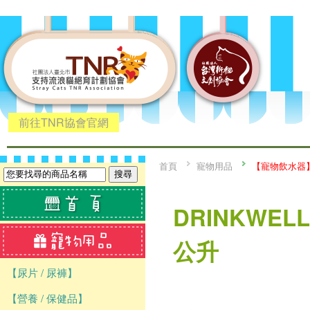
前往TNR協會官網
首頁
寵物用品
【寵物飲水器
DRINKWE
公升
【尿片 / 尿褲】
【營養 / 保健品】