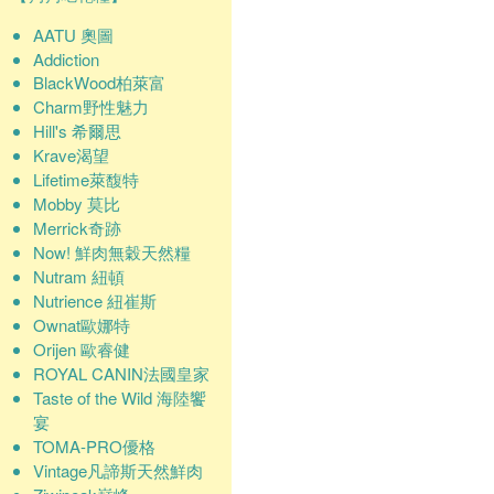
AATU 奧圖
Addiction
BlackWood柏萊富
Charm野性魅力
Hill's 希爾思
Krave渴望
Lifetime萊馥特
Mobby 莫比
Merrick奇跡
Now! 鮮肉無穀天然糧
Nutram 紐頓
Nutrience 紐崔斯
Ownat歐娜特
Orijen 歐睿健
ROYAL CANIN法國皇家
Taste of the Wild 海陸饗
宴
TOMA-PRO優格
Vintage凡諦斯天然鮮肉