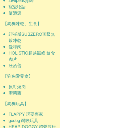
Ziwipeak巔峰
寵愛物語
倍適選
【狗狗凍乾、生食】
紐崔斯SUBZERO頂級無
穀凍乾
愛呷肉
HOLISTIC超越巔峰 鮮食
肉片
汪洽普
【狗狗愛零食】
原町燒肉
聖萊西
【狗狗玩具】
FLAPPY 玩耍專家
godog 耐咬玩具
HEAR DOGGY 超聲波玩