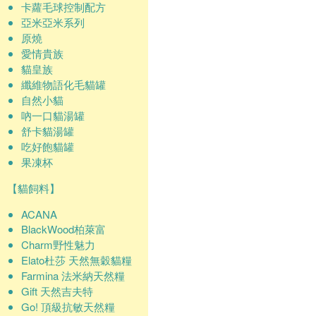
卡蘿毛球控制配方
亞米亞米系列
原燒
愛情貴族
貓皇族
纖維物語化毛貓罐
自然小貓
吶一口貓湯罐
舒卡貓湯罐
吃好飽貓罐
果凍杯
【貓飼料】
ACANA
BlackWood柏萊富
Charm野性魅力
Elato杜莎 天然無穀貓糧
Farmina 法米納天然糧
Gift 天然吉夫特
Go! 頂級抗敏天然糧