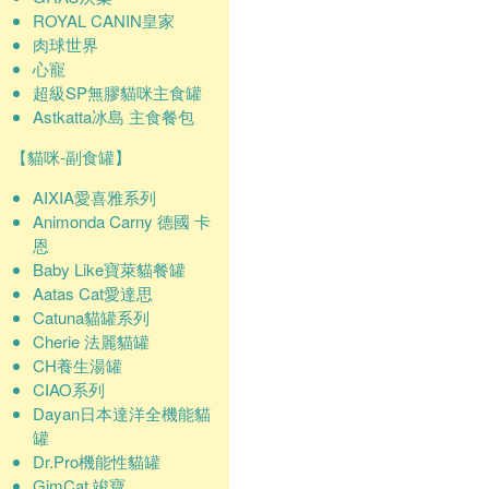
ROYAL CANIN皇家
肉球世界
心寵
超級SP無膠貓咪主食罐
Astkatta冰島 主食餐包
【貓咪-副食罐】
AIXIA愛喜雅系列
Animonda Carny 德國 卡
恩
Baby Like寶萊貓餐罐
Aatas Cat愛達思
Catuna貓罐系列
Cherie 法麗貓罐
CH養生湯罐
CIAO系列
Dayan日本達洋全機能貓
罐
Dr.Pro機能性貓罐
GimCat 竣寶