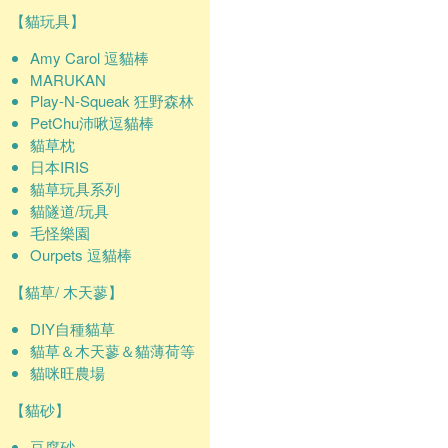
【貓玩具】
Amy Carol 逗貓棒
MARUKAN
Play-N-Squeak 狂野森林
PetChu沛啾逗貓棒
貓草枕
日本IRIS
貓草玩具系列
貓隧道/玩具
毛怪樂園
Ourpets 逗貓棒
【貓草/ 木天蓼】
DIY自種貓草
貓草＆木天蓼＆貓薄荷等
貓咪旺農場
【貓砂】
豆腐砂