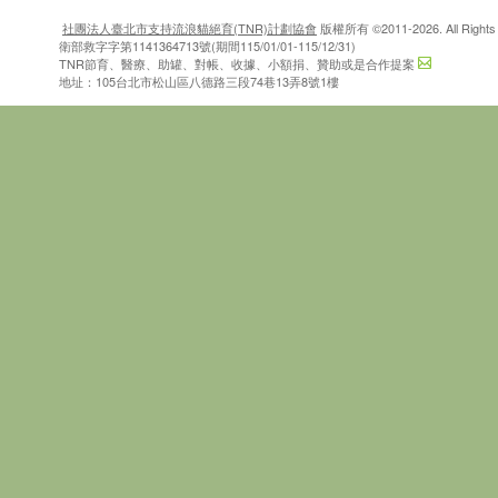
社團法人臺北市支持流浪貓絕育(TNR)計劃協會
版權所有 ©2011-2026. All Rights 
衛部救字字第1141364713號(期間115/01/01-115/12/31)
TNR節育、醫療、助罐、對帳、收據、小額捐、贊助或是合作提案
地址：105台北市松山區八德路三段74巷13弄8號1樓