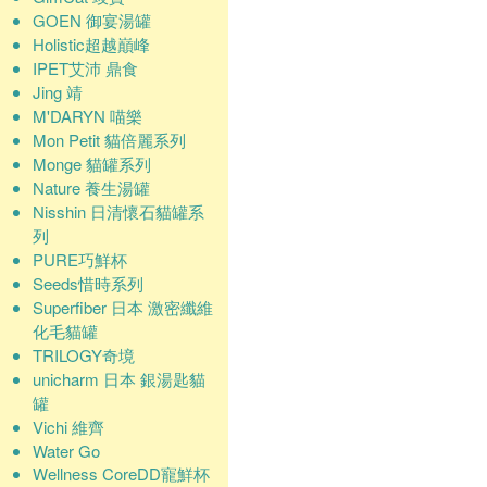
GOEN 御宴湯罐
Holistic超越巔峰
IPET艾沛 鼎食
Jing 靖
M'DARYN 喵樂
Mon Petit 貓倍麗系列
Monge 貓罐系列
Nature 養生湯罐
Nisshin 日清懷石貓罐系
列
PURE巧鮮杯
Seeds惜時系列
Superfiber 日本 激密纖維
化毛貓罐
TRILOGY奇境
unicharm 日本 銀湯匙貓
罐
Vichi 維齊
Water Go
Wellness CoreDD寵鮮杯