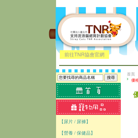
前往TNR協會官網
首頁
優
【尿片 / 尿褲】
【營養 / 保健品】