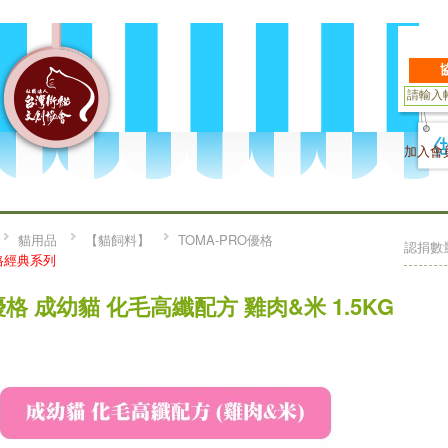
加入會
貓用品
【貓飼料】
TOMA-PRO優格
認捐數
格經典系列
優格 成幼貓 化毛高纖配方 雞肉&米 1.5KG