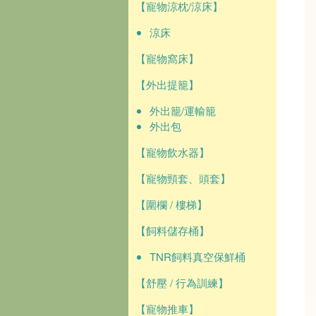
【寵物涼枕/涼床】
涼床
【寵物窩床】
【外出提籠】
外出籠/運輸籠
外出包
【寵物飲水器】
【寵物頸套、頭套】
【圍欄 / 樓梯】
【飼料儲存桶】
TNR飼料真空保鮮桶
【舒壓 / 行為訓練】
【寵物推車】