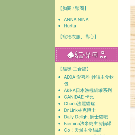
【胸圈 / 頸圈】
ANNA NINA
Hurtta
【寵物衣服、背心】
【貓咪-主食罐】
AIXIA 愛喜雅 妙喵主食軟
包
AkikA日本漁極貓罐系列
CANIDAE 卡比
Cherie法麗貓罐
Dr.Link林克博士
Daily Delight 爵士貓吧
Farmina法米納主食貓罐
Go！天然主食貓罐