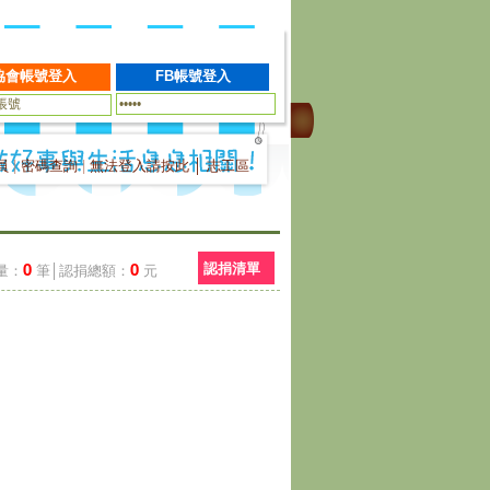
員
|
密碼查詢
|
無法登入請按此
│
志工區
0
0
認捐清單
量：
筆│認捐總額：
元