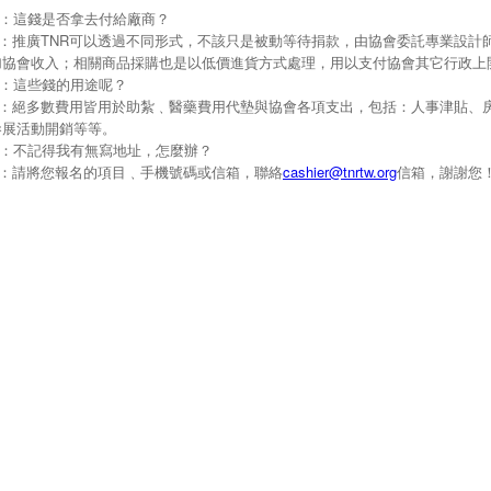
Q：這錢是否拿去付給廠商？
A：推廣TNR可以透過不同形式，不該只是被動等待捐款，由協會委託專業設計
加協會收入；相關商品採購也是以低價進貨方式處理，用以支付協會其它行政上
Q：這些錢的用途呢？
A：絕多數費用皆用於助紮﹑醫藥費用代墊與協會各項支出，包括：人事津貼、
參展活動開銷等等。
Q：不記得我有無寫地址，怎麼辦？
A：請將您報名的項目﹑手機號碼或信箱，聯絡
cashier@tnrtw.org
信箱，謝謝您