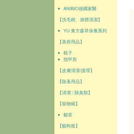
ANIBIO德國家醫
【洗毛精、身體清潔】
YU 東方森草保養系列
【美容用品】
梳子
指甲剪
【皮膚清潔/護理】
【除蚤用品】
【清潔 / 除臭類】
【寵物碗】
貓壹
【貓狗籠】