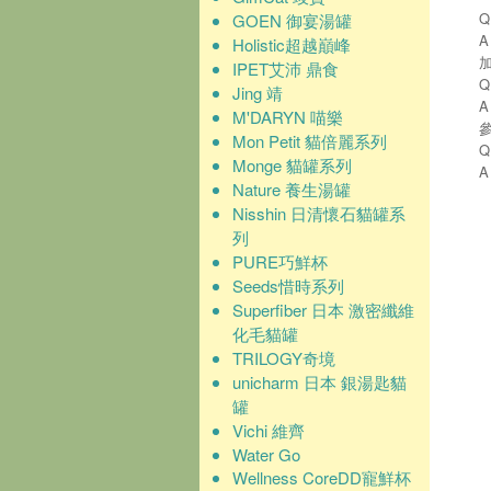
GOEN 御宴湯罐
Holistic超越巔峰
IPET艾沛 鼎食
Jing 靖
M'DARYN 喵樂
Mon Petit 貓倍麗系列
Monge 貓罐系列
Nature 養生湯罐
Nisshin 日清懷石貓罐系
列
PURE巧鮮杯
Seeds惜時系列
Superfiber 日本 激密纖維
化毛貓罐
TRILOGY奇境
unicharm 日本 銀湯匙貓
罐
Vichi 維齊
Water Go
Wellness CoreDD寵鮮杯