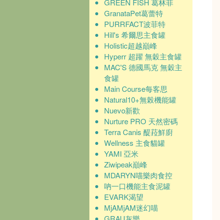
GREEN FISH 葛林菲
GranataPet葛蕾特
PURRFACT波菲特
Hill's 希爾思主食罐
Holistic超越巔峰
Hyperr 超躍 無穀主食罐
MAC'S 德國馬克 無穀主
食罐
Main Course每客思
Natural10+無榖機能罐
Nuevo新歡
Nurture PRO 天然密碼
Terra Canis 醍菈鮮廚
Wellness 主食貓罐
YAMI 亞米
Ziwipeak巔峰
MDARYN喵樂肉食控
吶一口機能主食泥罐
EVARK渴望
MjAMjAM迷幻喵
GRAU灰樂