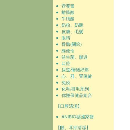
營養膏
離胺酸
牛磺酸
奶粉、奶瓶
皮膚、毛髮
眼睛
骨骼(關節)
維他命
益生菌、腸道
口腔
尿道/情緒紓壓
心、肝、腎保健
免疫
化毛/排毛系列
你懂保健品組合
【口腔清潔】
ANIBIO德國家醫
【眼、耳部清潔】