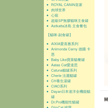
ROYAL CANIN皇家
肉球世界
心寵
超級SP無膠貓咪主食罐
Astkatta冰島 主食餐包
【貓咪-副食罐】
AIXIA愛喜雅系列
Animonda Carny 德國 卡
恩
Baby Like寶萊貓餐罐
Aatas Cat愛達思
Catuna貓罐系列
Cherie 法麗貓罐
CH養生湯罐
CIAO系列
Dayan日本達洋全機能貓
罐
關
Dr.Pro機能性貓罐
GimCat 竣寶