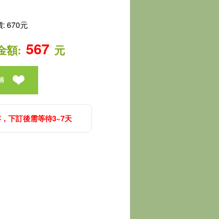
 670元
567
金額:
元
捐
，下訂後需等待3~7天