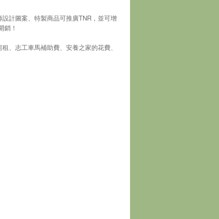
師設計圖案、特製商品可推廣TNR，並可增
開銷！
房租、志工車馬補助費、安養之家的花費、
！