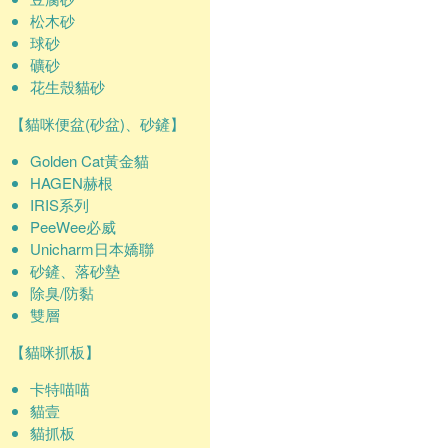
松木砂
球砂
礦砂
花生殼貓砂
【貓咪便盆(砂盆)、砂鏟】
Golden Cat黃金貓
HAGEN赫根
IRIS系列
PeeWee必威
Unicharm日本嬌聯
砂鏟、落砂墊
除臭/防黏
雙層
【貓咪抓板】
卡特喵喵
貓壹
貓抓板