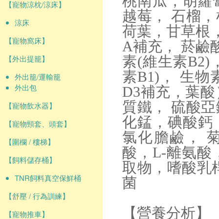
桃南瓜，胡蘿
【寵物涼枕/涼床】
越莓， 石榴
涼床
荷葉，甘草根
【寵物窩床】
A補充， 菸鹼酸
【外出提籠】
素(維生素B2
素B1)， 生
外出籠/運輸籠
外出包
D3補充，葉
質鐵， 硫酸
【寵物飲水器】
化錳，碘酸鈣
【寵物頸套、頭套】
氯化膽鹼， 
【圍欄 / 樓梯】
酸，L-離氨
【飼料儲存桶】
取物，嗜酸乳
TNR飼料真空保鮮桶
菌
【舒壓 / 行為訓練】
【營養分析】
【寵物推車】