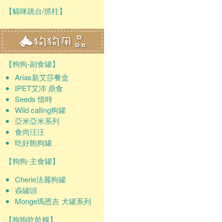
【貓咪跳台/抓柱】
【狗狗-副食罐】
Arias新艾莎餐盒
IPET艾沛 鼎食
Seeds 惜時
Wild calling狗罐
亞米亞米系列
食尚汪汪
吃好飽狗罐
【狗狗-主食罐】
Cherie法麗狗罐
猋罐頭
Monge瑪恩吉 犬罐系列
【狗狗吃乾糧】