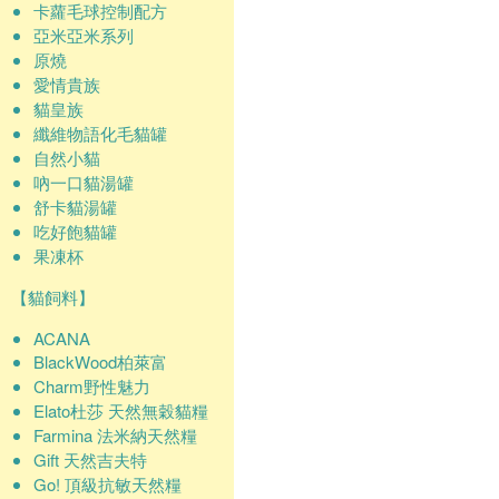
卡蘿毛球控制配方
亞米亞米系列
原燒
愛情貴族
貓皇族
纖維物語化毛貓罐
自然小貓
吶一口貓湯罐
舒卡貓湯罐
吃好飽貓罐
果凍杯
【貓飼料】
ACANA
BlackWood柏萊富
Charm野性魅力
Elato杜莎 天然無穀貓糧
Farmina 法米納天然糧
Gift 天然吉夫特
Go! 頂級抗敏天然糧