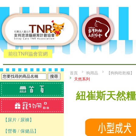
前往TNR協會官網
首頁
狗用品
【狗狗吃乾糧】
天然系列
紐崔斯天然糧-
【尿片 / 尿褲】
【營養 / 保健品】