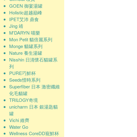
GOEN 御宴湯罐
Holistic超越巔峰
IPET艾沛 鼎食
Jing 靖
M'DARYN 喵樂
Mon Petit 貓倍麗系列
Monge 貓罐系列
Nature 養生湯罐
Nisshin 日清懷石貓罐系
列
PURE巧鮮杯
Seeds惜時系列
Superfiber 日本 激密纖維
化毛貓罐
TRILOGY奇境
unicharm 日本 銀湯匙貓
罐
Vichi 維齊
Water Go
Wellness CoreDD寵鮮杯