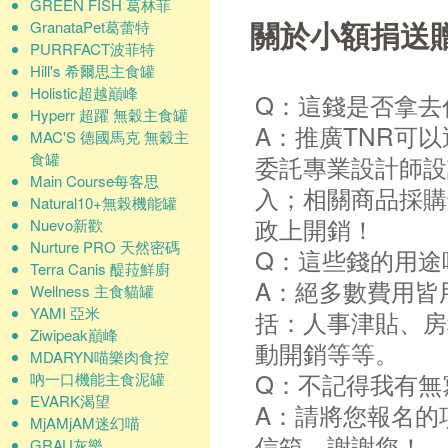
GREEN FISH 葛林菲
關於小額捐送
GranataPet葛蕾特
PURRFACT波菲特
Hill's 希爾思主食罐
Holistic超越巔峰
Q：這錢是否拿去
Hyperr 超躍 無穀主食罐
A：推廣TNR可
MAC'S 德國馬克 無穀主
食罐
委託專業設計師設
Main Course每客思
入；相關商品採購
Natural10+無榖機能罐
政上開銷！
Nuevo新歡
Nurture PRO 天然密碼
Q：這些錢的用途
Terra Canis 醍菈鮮廚
A：絕多數費用皆
Wellness 主食貓罐
YAMI 亞米
括：人事津貼、房
Ziwipeak巔峰
動開銷等等。
MDARYN喵樂肉食控
Q：不記得我有無
吶一口機能主食泥罐
EVARK渴望
A：請將您報名的
MjAMjAM迷幻喵
信箱，謝謝您！
GRAU灰樂