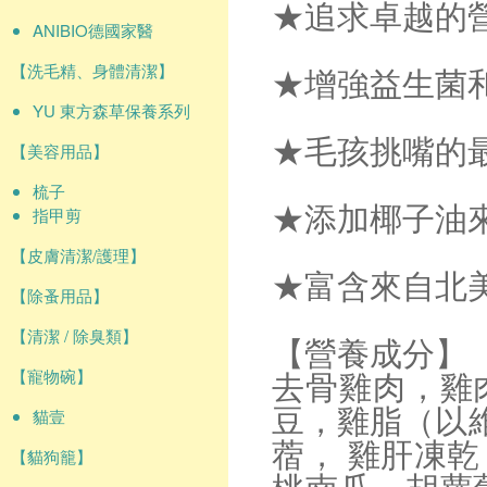
★追求卓越的
ANIBIO德國家醫
【洗毛精、身體清潔】
★增強益生菌
YU 東方森草保養系列
★毛孩挑嘴的
【美容用品】
梳子
★添加椰子油
指甲剪
【皮膚清潔/護理】
★富含來自北
【除蚤用品】
【清潔 / 除臭類】
【營養成分】
【寵物碗】
去骨雞肉，雞
豆，雞脂（以
貓壹
蓿， 雞肝凍
【貓狗籠】