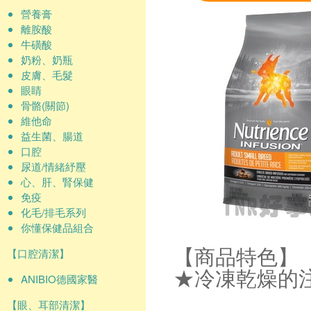
營養膏
離胺酸
牛磺酸
奶粉、奶瓶
皮膚、毛髮
眼睛
骨骼(關節)
維他命
益生菌、腸道
口腔
尿道/情緒紓壓
心、肝、腎保健
免疫
化毛/排毛系列
你懂保健品組合
【口腔清潔】
【商品特色】
★冷凍乾燥的
ANIBIO德國家醫
【眼、耳部清潔】