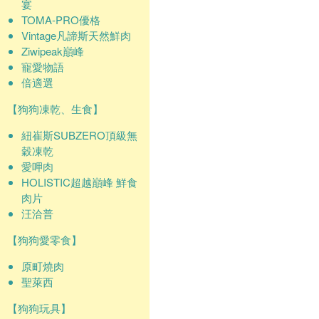
宴
TOMA-PRO優格
Vintage凡諦斯天然鮮肉
Ziwipeak巔峰
寵愛物語
倍適選
【狗狗凍乾、生食】
紐崔斯SUBZERO頂級無
穀凍乾
愛呷肉
HOLISTIC超越巔峰 鮮食
肉片
汪洽普
【狗狗愛零食】
原町燒肉
聖萊西
【狗狗玩具】