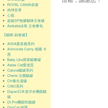
ROYAL CANIN皇家
肉球世界
心寵
超級SP無膠貓咪主食罐
Astkatta冰島 主食餐包
【貓咪-副食罐】
AIXIA愛喜雅系列
Animonda Carny 德國 卡
恩
Baby Like寶萊貓餐罐
Aatas Cat愛達思
Catuna貓罐系列
Cherie 法麗貓罐
CH養生湯罐
CIAO系列
Dayan日本達洋全機能貓
罐
Dr.Pro機能性貓罐
GimCat 竣寶