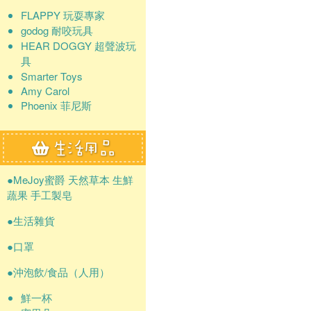
FLAPPY 玩耍專家
godog 耐咬玩具
HEAR DOGGY 超聲波玩
具
Smarter Toys
Amy Carol
Phoenix 菲尼斯
●MeJoy蜜爵 天然草本 生鮮
蔬果 手工製皂
●生活雜貨
●口罩
●沖泡飲/食品（人用）
鮮一杯