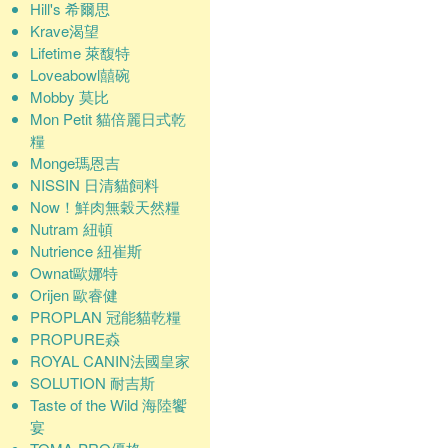
Hill's 希爾思
Krave渴望
Lifetime 萊馥特
Loveabowl囍碗
Mobby 莫比
Mon Petit 貓倍麗日式乾
糧
Monge瑪恩吉
NISSIN 日清貓飼料
Now！鮮肉無穀天然糧
Nutram 紐頓
Nutrience 紐崔斯
Ownat歐娜特
Orijen 歐睿健
PROPLAN 冠能貓乾糧
PROPURE猋
ROYAL CANIN法國皇家
SOLUTION 耐吉斯
Taste of the Wild 海陸饗
宴