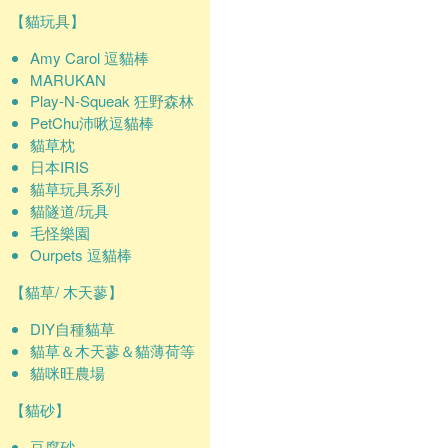
【貓玩具】
Amy Carol 逗貓棒
MARUKAN
Play-N-Squeak 狂野森林
PetChu沛啾逗貓棒
貓草枕
日本IRIS
貓草玩具系列
貓隧道/玩具
毛怪樂園
Ourpets 逗貓棒
【貓草/ 木天蓼】
DIY自種貓草
貓草＆木天蓼＆貓薄荷等
貓咪旺農場
【貓砂】
豆腐砂