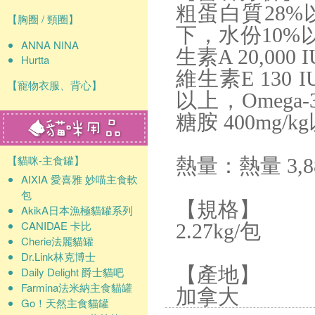
粗蛋白質28%
【胸圈 / 頸圈】
下，水份10%以
ANNA NINA
生素A 20,000
Hurtta
維生素E 130 
【寵物衣服、背心】
以上，Omeg
糖胺 400mg/
【貓咪-主食罐】
熱量：熱量 3,880
AIXIA 愛喜雅 妙喵主食軟
包
【規格】
AkikA日本漁極貓罐系列
CANIDAE 卡比
2.27kg/包
Cherie法麗貓罐
Dr.Link林克博士
【產地】
Daily Delight 爵士貓吧
Farmina法米納主食貓罐
加拿大
Go！天然主食貓罐