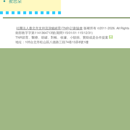
蜜思朵
社團法人臺北市支持流浪貓絕育(TNR)計劃協會
版權所有 ©2011-2026. All Rights 
衛部救字字第1141364713號(期間115/01/01-115/12/31)
TNR節育、醫療、助罐、對帳、收據、小額捐、贊助或是合作提案
地址：105台北市松山區八德路三段74巷13弄8號1樓