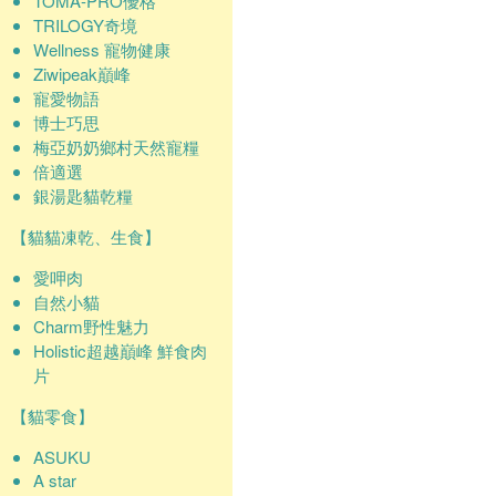
TOMA-PRO優格
TRILOGY奇境
Wellness 寵物健康
Ziwipeak巔峰
寵愛物語
博士巧思
梅亞奶奶鄉村天然寵糧
倍適選
銀湯匙貓乾糧
【貓貓凍乾、生食】
愛呷肉
自然小貓
Charm野性魅力
Holistic超越巔峰 鮮食肉
片
【貓零食】
ASUKU
A star