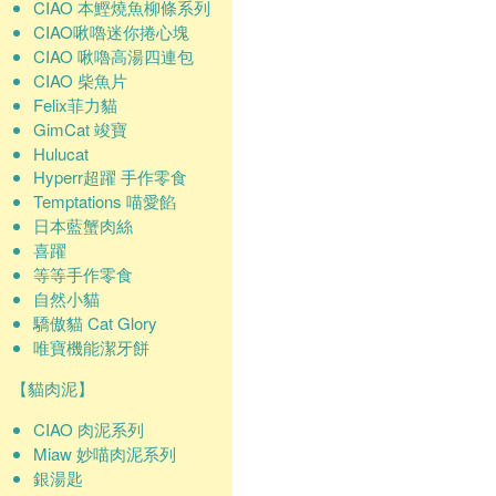
CIAO 本鰹燒魚柳條系列
CIAO啾嚕迷你捲心塊
CIAO 啾嚕高湯四連包
CIAO 柴魚片
Felix菲力貓
GimCat 竣寶
Hulucat
Hyperr超躍 手作零食
Temptations 喵愛餡
日本藍蟹肉絲
喜躍
等等手作零食
自然小貓
驕傲貓 Cat Glory
唯寶機能潔牙餅
【貓肉泥】
CIAO 肉泥系列
Miaw 妙喵肉泥系列
銀湯匙