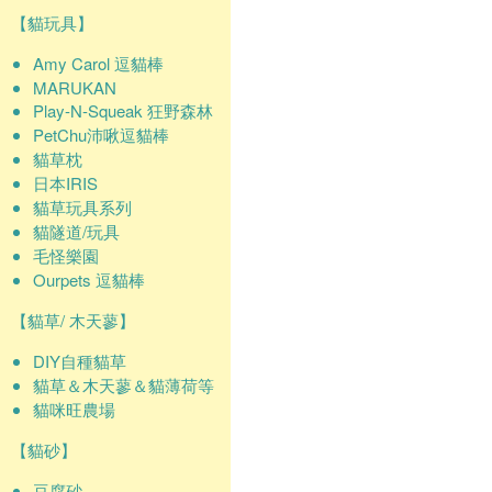
【貓玩具】
Amy Carol 逗貓棒
MARUKAN
Play-N-Squeak 狂野森林
PetChu沛啾逗貓棒
貓草枕
日本IRIS
貓草玩具系列
貓隧道/玩具
毛怪樂園
Ourpets 逗貓棒
【貓草/ 木天蓼】
DIY自種貓草
貓草＆木天蓼＆貓薄荷等
貓咪旺農場
【貓砂】
豆腐砂