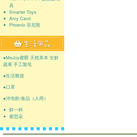
具
Smarter Toys
Amy Carol
Phoenix 菲尼斯
●MeJoy蜜爵 天然草本 生鮮
蔬果 手工製皂
●生活雜貨
●口罩
●沖泡飲/食品（人用）
鮮一杯
蜜思朵