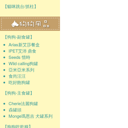
【貓咪跳台/抓柱】
【狗狗-副食罐】
Arias新艾莎餐盒
IPET艾沛 鼎食
Seeds 惜時
Wild calling狗罐
亞米亞米系列
食尚汪汪
吃好飽狗罐
【狗狗-主食罐】
Cherie法麗狗罐
猋罐頭
Monge瑪恩吉 犬罐系列
【狗狗吃乾糧】