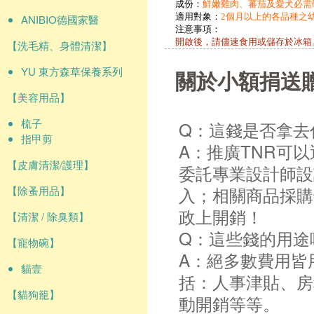
成份：
鮮嫩雞肉、蕃茄及愛犬必需
適用對象：
2個月以上的各品種之幼
ANIBIO德國家醫
注意事項：
開啟後，請儘速食用或儲存於冰箱
【洗毛精、身體清潔】
YU 東方森草保養系列
關於小額捐送
【美容用品】
梳子
Q：這錢是否拿去
指甲剪
A：推廣TNR可
【皮膚清潔/護理】
委託專業設計師設
入；相關商品採購
【除蚤用品】
政上開銷！
【清潔 / 除臭類】
Q：這些錢的用途
【寵物碗】
A：絕多數費用皆
貓壹
括：人事津貼、房
【貓狗籠】
動開銷等等。