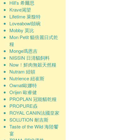
Hill's 希爾思
Krave渴望
Lifetime 萊馥特
Loveabowl囍碗
Mobby 莫比
Mon Petit 貓倍麗日式乾
糧
Monge瑪恩吉
NISSIN 日清貓飼料
Now！鮮肉無穀天然糧
Nutram 紐頓
Nutrience 紐崔斯
Ownat歐娜特
Orijen 歐睿健
PROPLAN 冠能貓乾糧
PROPURE猋
ROYAL CANIN法國皇家
SOLUTION 耐吉斯
Taste of the Wild 海陸饗
宴