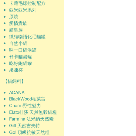
卡蘿毛球控制配方
亞米亞米系列
原燒
愛情貴族
貓皇族
纖維物語化毛貓罐
自然小貓
吶一口貓湯罐
舒卡貓湯罐
吃好飽貓罐
果凍杯
【貓飼料】
ACANA
BlackWood柏萊富
Charm野性魅力
Elato杜莎 天然無穀貓糧
Farmina 法米納天然糧
Gift 天然吉夫特
Go! 頂級抗敏天然糧