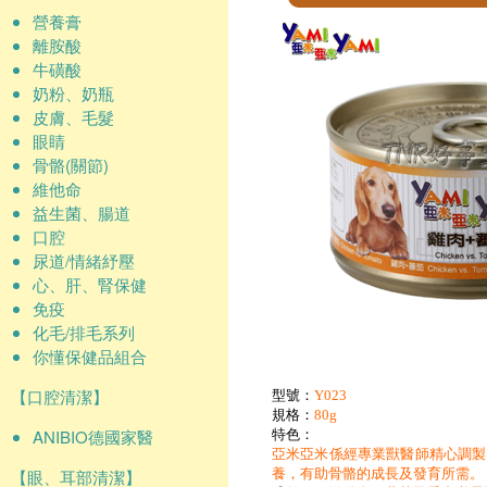
營養膏
離胺酸
牛磺酸
奶粉、奶瓶
皮膚、毛髮
眼睛
骨骼(關節)
維他命
益生菌、腸道
口腔
尿道/情緒紓壓
心、肝、腎保健
免疫
化毛/排毛系列
你懂保健品組合
【口腔清潔】
型號：
Y023
規格：
80g
ANIBIO德國家醫
特色：
亞米亞米係經專業獸醫師精心調製
【眼、耳部清潔】
養，有助骨骼的成長及發育所需。