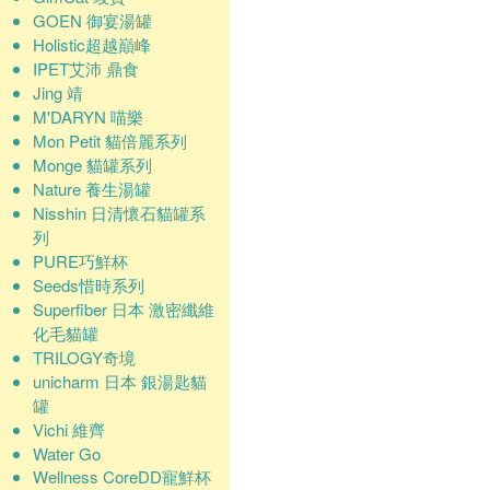
GOEN 御宴湯罐
Holistic超越巔峰
IPET艾沛 鼎食
Jing 靖
M'DARYN 喵樂
Mon Petit 貓倍麗系列
Monge 貓罐系列
Nature 養生湯罐
Nisshin 日清懷石貓罐系
列
PURE巧鮮杯
Seeds惜時系列
Superfiber 日本 激密纖維
化毛貓罐
TRILOGY奇境
unicharm 日本 銀湯匙貓
罐
Vichi 維齊
Water Go
Wellness CoreDD寵鮮杯