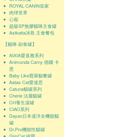
ROYAL CANIN皇家
肉球世界
心寵
超級SP無膠貓咪主食罐
Astkatta冰島 主食餐包
【貓咪-副食罐】
AIXIA愛喜雅系列
Animonda Carny 德國 卡
恩
Baby Like寶萊貓餐罐
Aatas Cat愛達思
Catuna貓罐系列
Cherie 法麗貓罐
CH養生湯罐
CIAO系列
Dayan日本達洋全機能貓
罐
Dr.Pro機能性貓罐
GimCat 竣寶