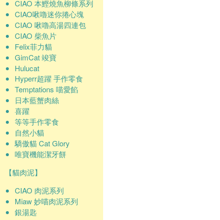
CIAO 本鰹燒魚柳條系列
CIAO啾嚕迷你捲心塊
CIAO 啾嚕高湯四連包
CIAO 柴魚片
Felix菲力貓
GimCat 竣寶
Hulucat
Hyperr超躍 手作零食
Temptations 喵愛餡
日本藍蟹肉絲
喜躍
等等手作零食
自然小貓
驕傲貓 Cat Glory
唯寶機能潔牙餅
【貓肉泥】
CIAO 肉泥系列
Miaw 妙喵肉泥系列
銀湯匙