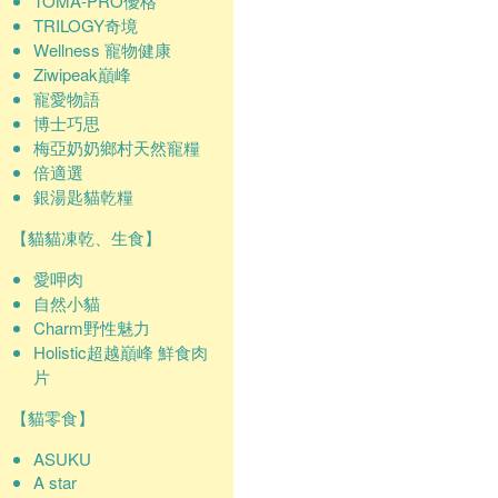
TOMA-PRO優格
TRILOGY奇境
Wellness 寵物健康
Ziwipeak巔峰
寵愛物語
博士巧思
梅亞奶奶鄉村天然寵糧
倍適選
銀湯匙貓乾糧
【貓貓凍乾、生食】
愛呷肉
自然小貓
Charm野性魅力
Holistic超越巔峰 鮮食肉
片
【貓零食】
ASUKU
A star