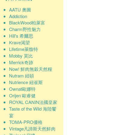
AATU 奧圖
Addiction
BlackWood柏萊富
Charm野性魅力
Hill's 希爾思
Krave渴望
Lifetime萊馥特
Mobby 莫比
Merrick奇跡
Now! 鮮肉無穀天然糧
Nutram 紐頓
Nutrience 紐崔斯
Ownat歐娜特
Orijen 歐睿健
ROYAL CANIN法國皇家
Taste of the Wild 海陸饗
宴
TOMA-PRO優格
Vintage凡諦斯天然鮮肉