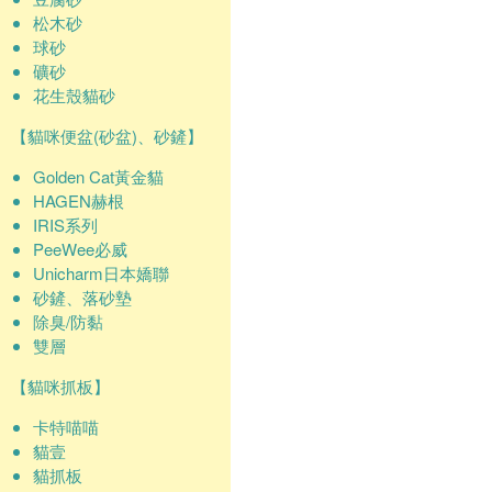
松木砂
球砂
礦砂
花生殼貓砂
【貓咪便盆(砂盆)、砂鏟】
Golden Cat黃金貓
HAGEN赫根
IRIS系列
PeeWee必威
Unicharm日本嬌聯
砂鏟、落砂墊
除臭/防黏
雙層
【貓咪抓板】
卡特喵喵
貓壹
貓抓板