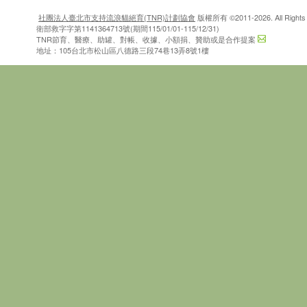
社團法人臺北市支持流浪貓絕育(TNR)計劃協會
版權所有 ©2011-2026. All Rights 
衛部救字字第1141364713號(期間115/01/01-115/12/31)
TNR節育、醫療、助罐、對帳、收據、小額捐、贊助或是合作提案
地址：105台北市松山區八德路三段74巷13弄8號1樓