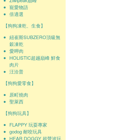
Ziwipeak巔峰
寵愛物語
倍適選
【狗狗凍乾、生食】
紐崔斯SUBZERO頂級無
穀凍乾
愛呷肉
HOLISTIC超越巔峰 鮮食
肉片
汪洽普
【狗狗愛零食】
原町燒肉
聖萊西
【狗狗玩具】
FLAPPY 玩耍專家
godog 耐咬玩具
HEAR DOGGY 超聲波玩