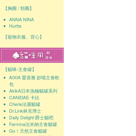
【胸圈 / 頸圈】
ANNA NINA
Hurtta
【寵物衣服、背心】
【貓咪-主食罐】
AIXIA 愛喜雅 妙喵主食軟
包
AkikA日本漁極貓罐系列
CANIDAE 卡比
Cherie法麗貓罐
Dr.Link林克博士
Daily Delight 爵士貓吧
Farmina法米納主食貓罐
Go！天然主食貓罐