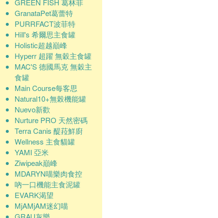
GREEN FISH 葛林菲
GranataPet葛蕾特
PURRFACT波菲特
Hill's 希爾思主食罐
Holistic超越巔峰
Hyperr 超躍 無穀主食罐
MAC'S 德國馬克 無穀主
食罐
Main Course每客思
Natural10+無榖機能罐
Nuevo新歡
Nurture PRO 天然密碼
Terra Canis 醍菈鮮廚
Wellness 主食貓罐
YAMI 亞米
Ziwipeak巔峰
MDARYN喵樂肉食控
吶一口機能主食泥罐
EVARK渴望
MjAMjAM迷幻喵
GRAU灰樂