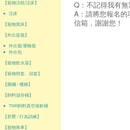
【寵物涼枕/涼床】
Q：不記得我有無
A：請將您報名的
涼床
信箱，謝謝您！
【寵物窩床】
【外出提籠】
外出籠/運輸籠
外出包
【寵物飲水器】
【寵物頸套、頭套】
【圍欄 / 樓梯】
【飼料儲存桶】
TNR飼料真空保鮮桶
【舒壓 / 行為訓練】
【寵物推車】