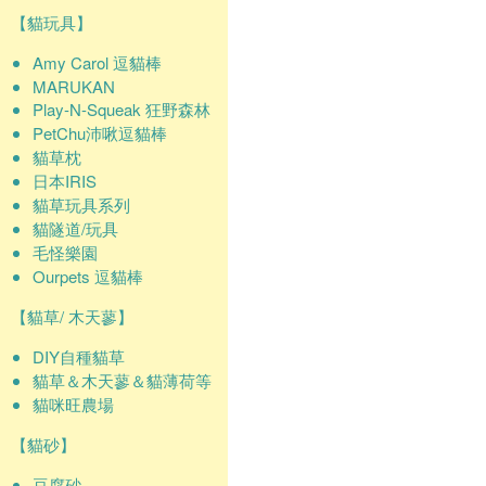
【貓玩具】
Amy Carol 逗貓棒
MARUKAN
Play-N-Squeak 狂野森林
PetChu沛啾逗貓棒
貓草枕
日本IRIS
貓草玩具系列
貓隧道/玩具
毛怪樂園
Ourpets 逗貓棒
【貓草/ 木天蓼】
DIY自種貓草
貓草＆木天蓼＆貓薄荷等
貓咪旺農場
【貓砂】
豆腐砂