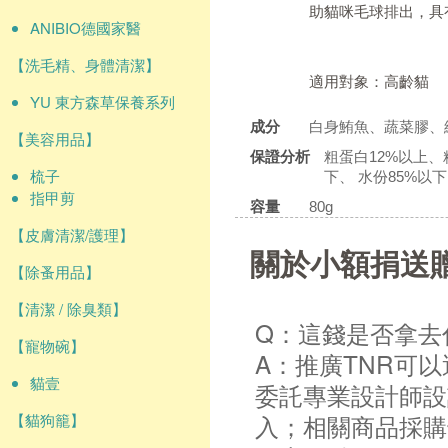
助貓咪毛球排出，具
ANIBIO德國家醫
【洗毛精、身體清潔】
適用對象：高齡貓
YU 東方森草保養系列
成分
白身鮪魚、蔬菜膠、
【美容用品】
保證分析
粗蛋白12%以上、粗
梳子
下、 水份85%以下、
指甲剪
容量
80g
【皮膚清潔/護理】
關於小額捐送
【除蚤用品】
【清潔 / 除臭類】
Q：這錢是否拿去
【寵物碗】
A：推廣TNR可
貓壹
委託專業設計師設
入；相關商品採購
【貓狗籠】