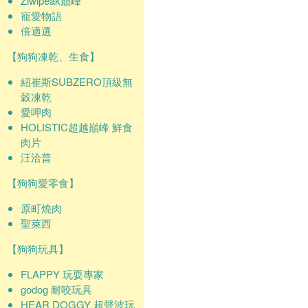
Ziwipeak巔峰
寵愛物語
倍適選
【狗狗凍乾、生食】
紐崔斯SUBZERO頂級無
穀凍乾
愛呷肉
HOLISTIC超越巔峰 鮮食
肉片
汪洽普
【狗狗愛零食】
原町燒肉
聖萊西
【狗狗玩具】
FLAPPY 玩耍專家
godog 耐咬玩具
HEAR DOGGY 超聲波玩