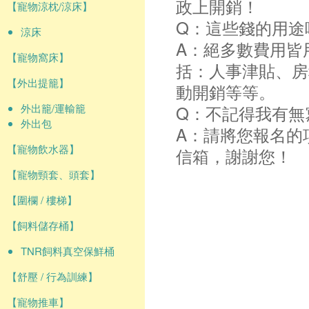
政上開銷！
【寵物涼枕/涼床】
Q：這些錢的用途
涼床
A：絕多數費用皆
【寵物窩床】
括：人事津貼、房
【外出提籠】
動開銷等等。
外出籠/運輸籠
Q：不記得我有無
外出包
A：請將您報名的
【寵物飲水器】
信箱，謝謝您！
【寵物頸套、頭套】
【圍欄 / 樓梯】
【飼料儲存桶】
TNR飼料真空保鮮桶
【舒壓 / 行為訓練】
【寵物推車】