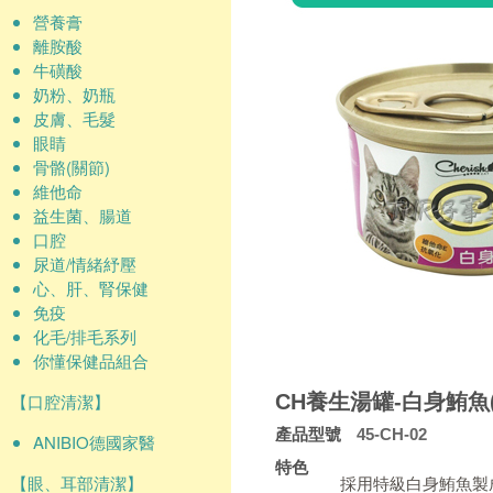
營養膏
離胺酸
牛磺酸
奶粉、奶瓶
皮膚、毛髮
眼睛
骨骼(關節)
維他命
益生菌、腸道
口腔
尿道/情緒紓壓
心、肝、腎保健
免疫
化毛/排毛系列
你懂保健品組合
【口腔清潔】
CH養生湯罐-白身鮪魚
產品型號
45-CH-02
ANIBIO德國家醫
特色
【眼、耳部清潔】
採用特級白身鮪魚製