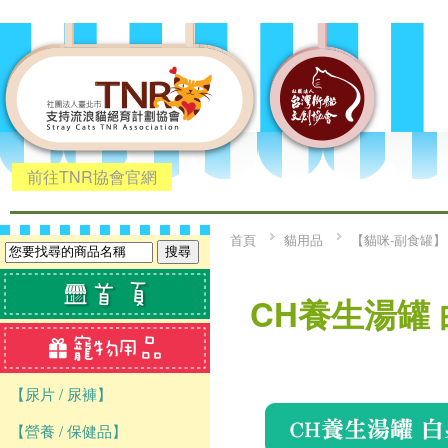
前往TNR協會官網
首頁
貓用品
【貓咪-副食罐】
CH養生湯罐 
【尿片 / 尿褲】
【營養 / 保健品】