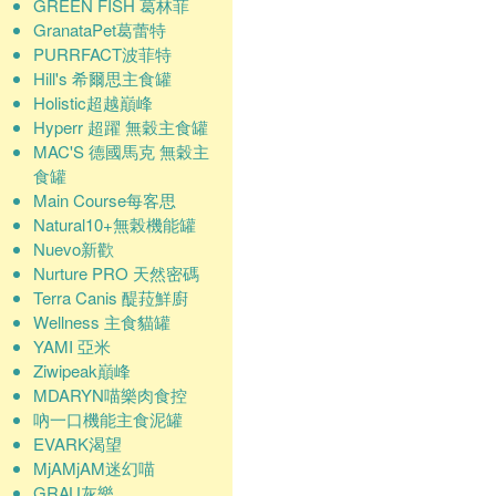
GREEN FISH 葛林菲
GranataPet葛蕾特
PURRFACT波菲特
Hill's 希爾思主食罐
Holistic超越巔峰
Hyperr 超躍 無穀主食罐
MAC'S 德國馬克 無穀主
食罐
Main Course每客思
Natural10+無榖機能罐
Nuevo新歡
Nurture PRO 天然密碼
Terra Canis 醍菈鮮廚
Wellness 主食貓罐
YAMI 亞米
Ziwipeak巔峰
MDARYN喵樂肉食控
吶一口機能主食泥罐
EVARK渴望
MjAMjAM迷幻喵
GRAU灰樂