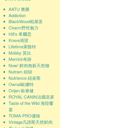
AATU 奧圖
Addiction
BlackWood柏萊富
Charm野性魅力
Hill's 希爾思
Krave渴望
Lifetime萊馥特
Mobby 莫比
Merrick奇跡
Now! 鮮肉無穀天然糧
Nutram 紐頓
Nutrience 紐崔斯
Ownat歐娜特
Orijen 歐睿健
ROYAL CANIN法國皇家
Taste of the Wild 海陸饗
宴
TOMA-PRO優格
Vintage凡諦斯天然鮮肉