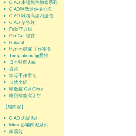
CIAO 本鰹燒魚柳條系列
CIAO啾嚕迷你捲心塊
CIAO 啾嚕高湯四連包
CIAO 柴魚片
Felix菲力貓
GimCat 竣寶
Hulucat
Hyperr超躍 手作零食
Temptations 喵愛餡
日本藍蟹肉絲
喜躍
等等手作零食
自然小貓
驕傲貓 Cat Glory
唯寶機能潔牙餅
【貓肉泥】
CIAO 肉泥系列
Miaw 妙喵肉泥系列
銀湯匙