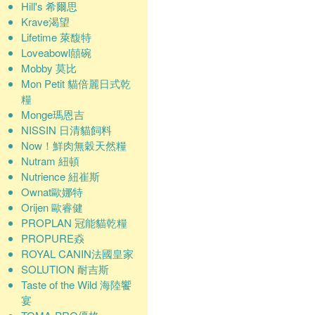
Hill's 希爾思
Krave渴望
Lifetime 萊馥特
Loveabowl囍碗
Mobby 莫比
Mon Petit 貓倍麗日式乾
糧
Monge瑪恩吉
NISSIN 日清貓飼料
Now！鮮肉無穀天然糧
Nutram 紐頓
Nutrience 紐崔斯
Ownat歐娜特
Orijen 歐睿健
PROPLAN 冠能貓乾糧
PROPURE猋
ROYAL CANIN法國皇家
SOLUTION 耐吉斯
Taste of the Wild 海陸饗
宴