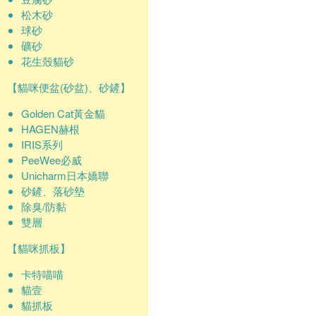
松木砂
球砂
礦砂
花生殼貓砂
【貓咪便盆(砂盆)、砂鏟】
Golden Cat黃金貓
HAGEN赫根
IRIS系列
PeeWee必威
Unicharm日本嬌聯
砂鏟、落砂墊
除臭/防黏
雙層
【貓咪抓板】
卡特喵喵
貓壹
貓抓板