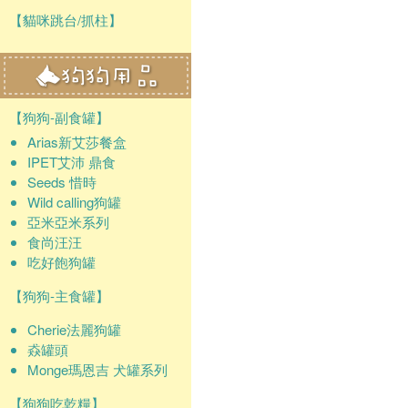
【貓咪跳台/抓柱】
【狗狗-副食罐】
Arias新艾莎餐盒
IPET艾沛 鼎食
Seeds 惜時
Wild calling狗罐
亞米亞米系列
食尚汪汪
吃好飽狗罐
【狗狗-主食罐】
Cherie法麗狗罐
猋罐頭
Monge瑪恩吉 犬罐系列
【狗狗吃乾糧】