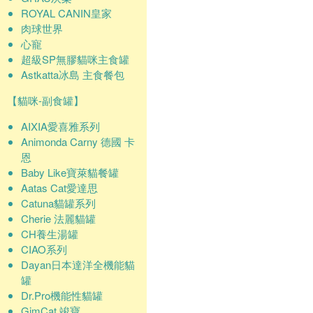
ROYAL CANIN皇家
肉球世界
心寵
超級SP無膠貓咪主食罐
Astkatta冰島 主食餐包
【貓咪-副食罐】
AIXIA愛喜雅系列
Animonda Carny 德國 卡
恩
Baby Like寶萊貓餐罐
Aatas Cat愛達思
Catuna貓罐系列
Cherie 法麗貓罐
CH養生湯罐
CIAO系列
Dayan日本達洋全機能貓
罐
Dr.Pro機能性貓罐
GimCat 竣寶