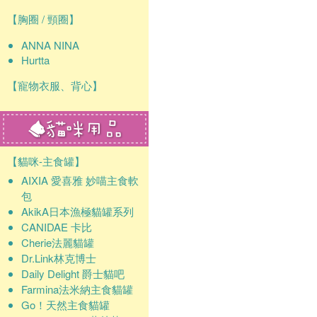
【胸圈 / 頸圈】
ANNA NINA
Hurtta
【寵物衣服、背心】
【貓咪-主食罐】
AIXIA 愛喜雅 妙喵主食軟
包
AkikA日本漁極貓罐系列
CANIDAE 卡比
Cherie法麗貓罐
Dr.Link林克博士
Daily Delight 爵士貓吧
Farmina法米納主食貓罐
Go！天然主食貓罐