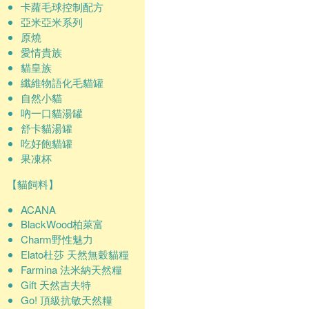
卡蘿毛球控制配方
亞米亞米系列
原燒
愛情貴族
貓皇族
纖維物語化毛貓罐
自然小貓
吶一口貓湯罐
舒卡貓湯罐
吃好飽貓罐
果凍杯
【貓飼料】
ACANA
BlackWood柏萊富
Charm野性魅力
Elato杜莎 天然無穀貓糧
Farmina 法米納天然糧
Gift 天然吉夫特
Go! 頂級抗敏天然糧