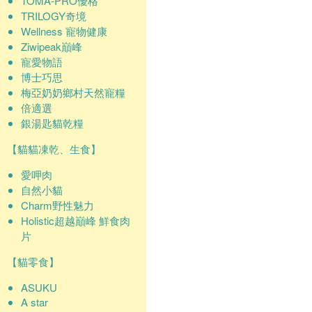
TOMA-PRO優格
TRILOGY奇境
Wellness 寵物健康
Ziwipeak巔峰
寵愛物語
博士巧思
梅亞奶奶鄉村天然寵糧
倍適選
銀湯匙貓乾糧
【貓貓凍乾、生食】
愛呷肉
自然小貓
Charm野性魅力
Holistic超越巔峰 鮮食肉
片
【貓零食】
ASUKU
A star