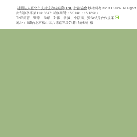
社團法人臺北市支持流浪貓絕育(TNR)計劃協會
版權所有 ©2011-2026. All Rights 
衛部救字字第1141364713號(期間115/01/01-115/12/31)
TNR節育、醫療、助罐、對帳、收據、小額捐、贊助或是合作提案
地址：105台北市松山區八德路三段74巷13弄8號1樓