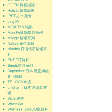
GOEN 御宴湯罐
Holistic超越巔峰
IPET艾沛 鼎食
Jing 靖
M'DARYN 喵樂
Mon Petit 貓倍麗系列
Monge 貓罐系列
Nature 養生湯罐
Nisshin 日清懷石貓罐系
列
PURE巧鮮杯
Seeds惜時系列
Superfiber 日本 激密纖維
化毛貓罐
TRILOGY奇境
unicharm 日本 銀湯匙貓
罐
Vichi 維齊
Water Go
Wellness CoreDD寵鮮杯