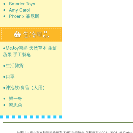
Smarter Toys
Amy Carol
Phoenix 菲尼斯
●MeJoy蜜爵 天然草本 生鮮
蔬果 手工製皂
●生活雜貨
●口罩
●沖泡飲/食品（人用）
鮮一杯
蜜思朵
社團法人臺北市支持流浪貓絕育(TNR)計劃協會
版權所有 ©2011-2026. All Rights 