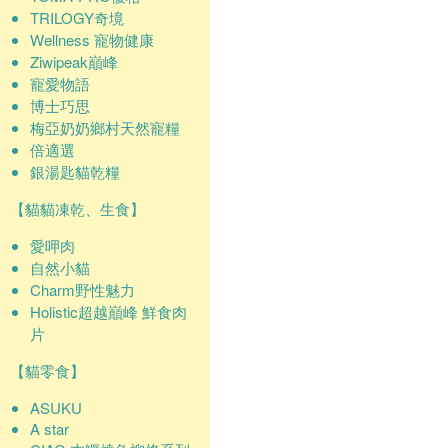
TRILOGY奇境
Wellness 寵物健康
Ziwipeak巔峰
寵愛物語
博士巧思
梅亞奶奶鄉村天然寵糧
倍適選
銀湯匙貓乾糧
【貓貓凍乾、生食】
愛呷肉
自然小貓
Charm野性魅力
Holistic超越巔峰 鮮食肉
片
【貓零食】
ASUKU
A star