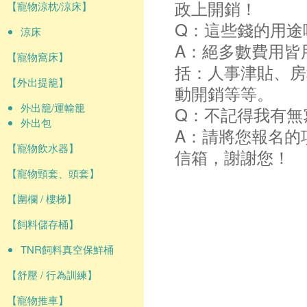
政上開銷！
【寵物涼枕/涼床】
Q：這些錢的用途
涼床
A：絕多數費用皆
【寵物窩床】
括：人事津貼、房
【外出提籠】
動開銷等等。
外出籠/運輸籠
Q：不記得我有無
外出包
A：請將您報名的
【寵物飲水器】
信箱，謝謝您！
【寵物頸套、頭套】
【圍欄 / 樓梯】
【飼料儲存桶】
TNR飼料真空保鮮桶
【舒壓 / 行為訓練】
【寵物推車】