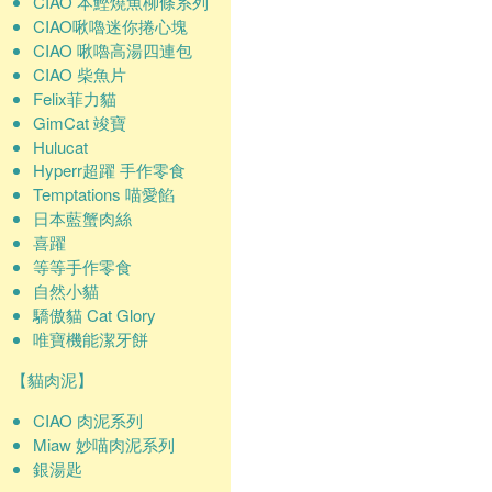
CIAO 本鰹燒魚柳條系列
CIAO啾嚕迷你捲心塊
CIAO 啾嚕高湯四連包
CIAO 柴魚片
Felix菲力貓
GimCat 竣寶
Hulucat
Hyperr超躍 手作零食
Temptations 喵愛餡
日本藍蟹肉絲
喜躍
等等手作零食
自然小貓
驕傲貓 Cat Glory
唯寶機能潔牙餅
【貓肉泥】
CIAO 肉泥系列
Miaw 妙喵肉泥系列
銀湯匙