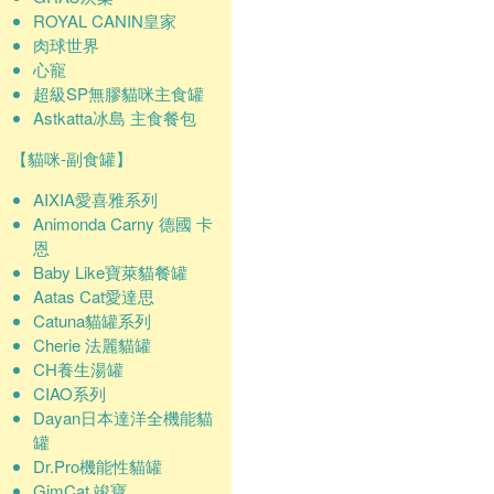
ROYAL CANIN皇家
肉球世界
心寵
超級SP無膠貓咪主食罐
Astkatta冰島 主食餐包
【貓咪-副食罐】
AIXIA愛喜雅系列
Animonda Carny 德國 卡
恩
Baby Like寶萊貓餐罐
Aatas Cat愛達思
Catuna貓罐系列
Cherie 法麗貓罐
CH養生湯罐
CIAO系列
Dayan日本達洋全機能貓
罐
Dr.Pro機能性貓罐
GimCat 竣寶