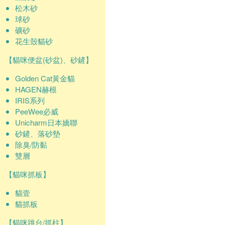
松木砂
球砂
礦砂
花生殼貓砂
【貓咪便盆(砂盆)、砂鏟】
Golden Cat黃金貓
HAGEN赫根
IRIS系列
PeeWee必威
Unicharm日本嬌聯
砂鏟、落砂墊
除臭/防黏
雙層
【貓咪抓板】
貓壹
貓抓板
【貓咪跳台/抓柱】