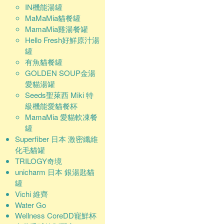
IN機能湯罐
MaMaMia貓餐罐
MamaMia雞湯餐罐
Hello Fresh好鮮原汁湯
罐
有魚貓餐罐
GOLDEN SOUP金湯
愛貓湯罐
Seeds聖萊西 Miki 特
級機能愛貓餐杯
MamaMia 愛貓軟凍餐
罐
Superfiber 日本 激密纖維
化毛貓罐
TRILOGY奇境
unicharm 日本 銀湯匙貓
罐
Vichi 維齊
Water Go
Wellness CoreDD寵鮮杯