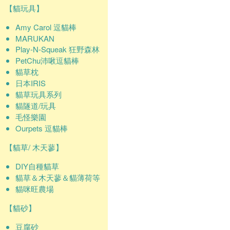
【貓玩具】
Amy Carol 逗貓棒
MARUKAN
Play-N-Squeak 狂野森林
PetChu沛啾逗貓棒
貓草枕
日本IRIS
貓草玩具系列
貓隧道/玩具
毛怪樂園
Ourpets 逗貓棒
【貓草/ 木天蓼】
DIY自種貓草
貓草＆木天蓼＆貓薄荷等
貓咪旺農場
【貓砂】
豆腐砂