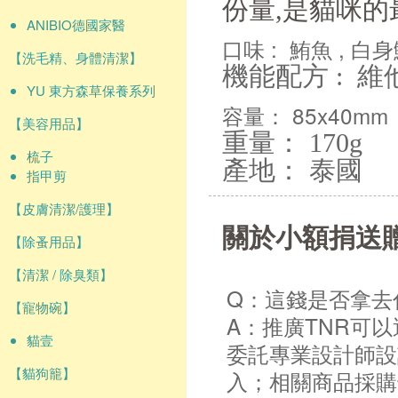
份量,是貓咪的
ANIBIO德國家醫
口味 : 鮪魚 , 白
【洗毛精、身體清潔】
機能配方 : 維
YU 東方森草保養系列
容量： 85x40mm
【美容用品】
重量： 170g
梳子
產地： 泰國
指甲剪
【皮膚清潔/護理】
關於小額捐送
【除蚤用品】
【清潔 / 除臭類】
Q：這錢是否拿去
【寵物碗】
A：推廣TNR可
貓壹
委託專業設計師設
【貓狗籠】
入；相關商品採購