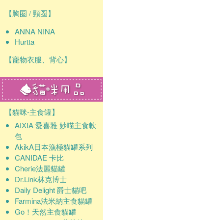
【胸圈 / 頸圈】
ANNA NINA
Hurtta
【寵物衣服、背心】
【貓咪-主食罐】
AIXIA 愛喜雅 妙喵主食軟
包
AkikA日本漁極貓罐系列
CANIDAE 卡比
Cherie法麗貓罐
Dr.Link林克博士
Daily Delight 爵士貓吧
Farmina法米納主食貓罐
Go！天然主食貓罐