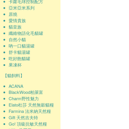
卡蘿毛球控制配方
亞米亞米系列
原燒
愛情貴族
貓皇族
纖維物語化毛貓罐
自然小貓
吶一口貓湯罐
舒卡貓湯罐
吃好飽貓罐
果凍杯
【貓飼料】
ACANA
BlackWood柏萊富
Charm野性魅力
Elato杜莎 天然無穀貓糧
Farmina 法米納天然糧
Gift 天然吉夫特
Go! 頂級抗敏天然糧