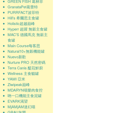
GREEN FISH 葛林菲
GranataPet葛蕾特
PURRFACT波菲特
Hill's 希爾思主食罐
Holistic超越巔峰
Hyperr 超躍 無穀主食罐
MAC'S 德國馬克 無穀主
食罐
Main Course每客思
Natural10+無榖機能罐
Nuevo新歡
Nurture PRO 天然密碼
Terra Canis 醍菈鮮廚
Wellness 主食貓罐
YAMI 亞米
Ziwipeak巔峰
MDARYN喵樂肉食控
吶一口機能主食泥罐
EVARK渴望
MjAMjAM迷幻喵
GRAU灰樂