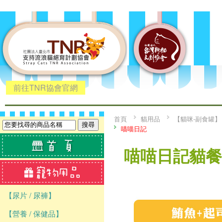
前往TNR協會官網
首頁
貓用品
【貓咪-副食罐】
喵喵日記
喵喵日記貓餐罐
【尿片 / 尿褲】
【營養 / 保健品】