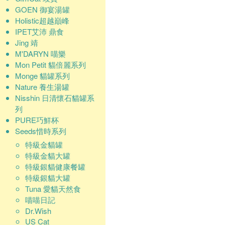
GOEN 御宴湯罐
Holistic超越巔峰
IPET艾沛 鼎食
Jing 靖
M'DARYN 喵樂
Mon Petit 貓倍麗系列
Monge 貓罐系列
Nature 養生湯罐
Nisshin 日清懷石貓罐系
列
PURE巧鮮杯
Seeds惜時系列
特級金貓罐
特級金貓大罐
特級銀貓健康餐罐
特級銀貓大罐
Tuna 愛貓天然食
喵喵日記
Dr.Wish
US Cat