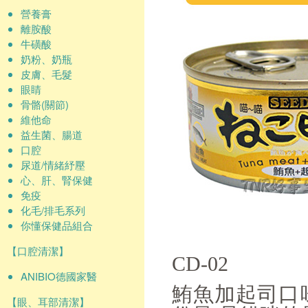
營養膏
離胺酸
牛磺酸
奶粉、奶瓶
皮膚、毛髮
眼睛
骨骼(關節)
維他命
益生菌、腸道
口腔
尿道/情緒紓壓
心、肝、腎保健
免疫
化毛/排毛系列
你懂保健品組合
【口腔清潔】
CD-02
ANIBIO德國家醫
鮪魚加起司口
【眼、耳部清潔】