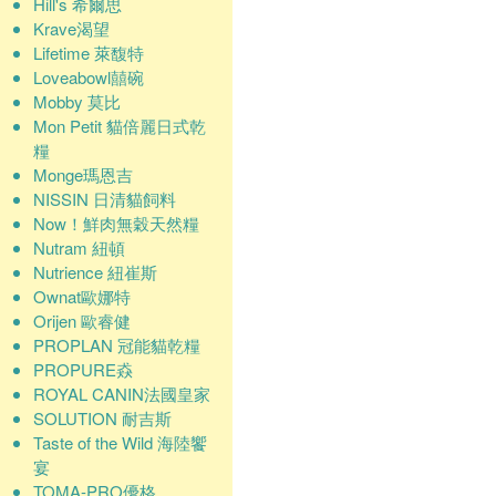
Hill's 希爾思
Krave渴望
Lifetime 萊馥特
Loveabowl囍碗
Mobby 莫比
Mon Petit 貓倍麗日式乾
糧
Monge瑪恩吉
NISSIN 日清貓飼料
Now！鮮肉無穀天然糧
Nutram 紐頓
Nutrience 紐崔斯
Ownat歐娜特
Orijen 歐睿健
PROPLAN 冠能貓乾糧
PROPURE猋
ROYAL CANIN法國皇家
SOLUTION 耐吉斯
Taste of the Wild 海陸饗
宴
TOMA-PRO優格