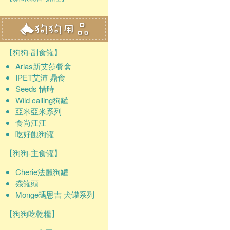
【狗狗-副食罐】
Arias新艾莎餐盒
IPET艾沛 鼎食
Seeds 惜時
Wild calling狗罐
亞米亞米系列
食尚汪汪
吃好飽狗罐
【狗狗-主食罐】
Cherie法麗狗罐
猋罐頭
Monge瑪恩吉 犬罐系列
【狗狗吃乾糧】