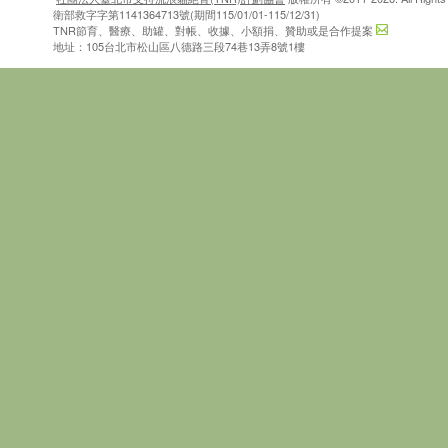
衛部救字字第1141364713號(期間115/01/01-115/12/31)
TNR節育、醫療、助罐、對帳、收據、小額捐、贊助或是合作提案
地址：105台北市松山區八德路三段74巷13弄8號1樓