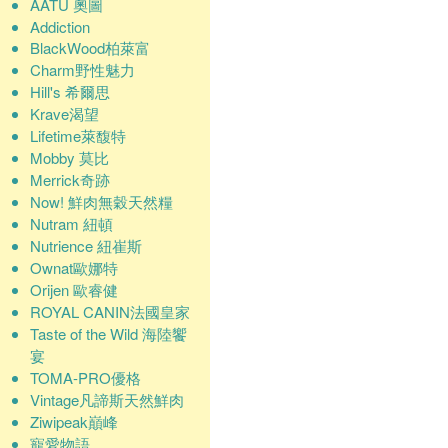
AATU 奧圖
Addiction
BlackWood柏萊富
Charm野性魅力
Hill's 希爾思
Krave渴望
Lifetime萊馥特
Mobby 莫比
Merrick奇跡
Now! 鮮肉無穀天然糧
Nutram 紐頓
Nutrience 紐崔斯
Ownat歐娜特
Orijen 歐睿健
ROYAL CANIN法國皇家
Taste of the Wild 海陸饗
宴
TOMA-PRO優格
Vintage凡諦斯天然鮮肉
Ziwipeak巔峰
寵愛物語