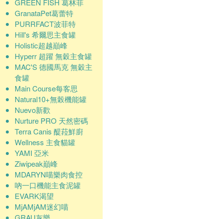
GREEN FISH 葛林菲
GranataPet葛蕾特
PURRFACT波菲特
Hill's 希爾思主食罐
Holistic超越巔峰
Hyperr 超躍 無穀主食罐
MAC'S 德國馬克 無穀主
食罐
Main Course每客思
Natural10+無榖機能罐
Nuevo新歡
Nurture PRO 天然密碼
Terra Canis 醍菈鮮廚
Wellness 主食貓罐
YAMI 亞米
Ziwipeak巔峰
MDARYN喵樂肉食控
吶一口機能主食泥罐
EVARK渴望
MjAMjAM迷幻喵
GRAU灰樂