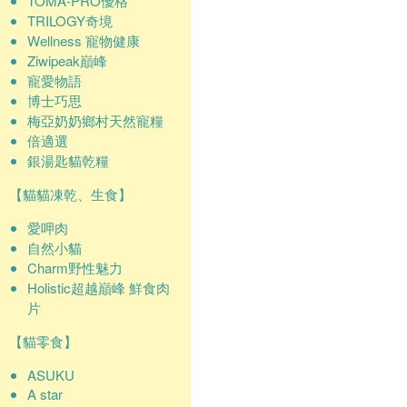
TOMA-PRO優格
TRILOGY奇境
Wellness 寵物健康
Ziwipeak巔峰
寵愛物語
博士巧思
梅亞奶奶鄉村天然寵糧
倍適選
銀湯匙貓乾糧
【貓貓凍乾、生食】
愛呷肉
自然小貓
Charm野性魅力
Holistic超越巔峰 鮮食肉
片
【貓零食】
ASUKU
A star