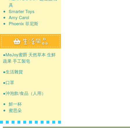
具
Smarter Toys
Amy Carol
Phoenix 菲尼斯
●MeJoy蜜爵 天然草本 生鮮
蔬果 手工製皂
●生活雜貨
●口罩
●沖泡飲/食品（人用）
鮮一杯
蜜思朵