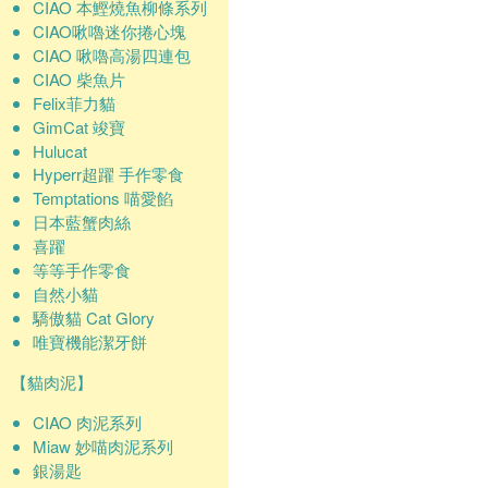
CIAO 本鰹燒魚柳條系列
CIAO啾嚕迷你捲心塊
CIAO 啾嚕高湯四連包
CIAO 柴魚片
Felix菲力貓
GimCat 竣寶
Hulucat
Hyperr超躍 手作零食
Temptations 喵愛餡
日本藍蟹肉絲
喜躍
等等手作零食
自然小貓
驕傲貓 Cat Glory
唯寶機能潔牙餅
【貓肉泥】
CIAO 肉泥系列
Miaw 妙喵肉泥系列
銀湯匙