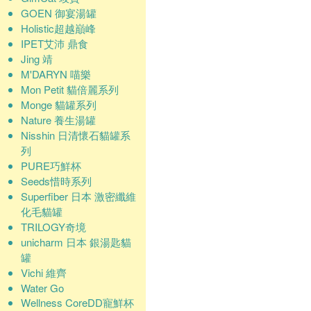
GOEN 御宴湯罐
Holistic超越巔峰
IPET艾沛 鼎食
Jing 靖
M'DARYN 喵樂
Mon Petit 貓倍麗系列
Monge 貓罐系列
Nature 養生湯罐
Nisshin 日清懷石貓罐系
列
PURE巧鮮杯
Seeds惜時系列
Superfiber 日本 激密纖維
化毛貓罐
TRILOGY奇境
unicharm 日本 銀湯匙貓
罐
Vichi 維齊
Water Go
Wellness CoreDD寵鮮杯