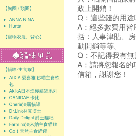
政上開銷！
【胸圈 / 頸圈】
Q：這些錢的用途
ANNA NINA
A：絕多數費用皆
Hurtta
括：人事津貼、房
【寵物衣服、背心】
動開銷等等。
Q：不記得我有無
A：請將您報名的
【貓咪-主食罐】
信箱，謝謝您！
AIXIA 愛喜雅 妙喵主食軟
包
AkikA日本漁極貓罐系列
CANIDAE 卡比
Cherie法麗貓罐
Dr.Link林克博士
Daily Delight 爵士貓吧
Farmina法米納主食貓罐
Go！天然主食貓罐