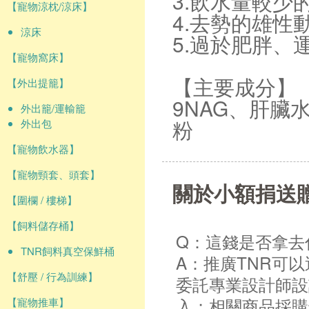
3.飲水量較少
【寵物涼枕/涼床】
4.去勢的雄性
涼床
5.過於肥胖、
【寵物窩床】
【主要成分】
【外出提籠】
9NAG、肝
外出籠/運輸籠
粉
外出包
【寵物飲水器】
【寵物頸套、頭套】
關於小額捐送
【圍欄 / 樓梯】
【飼料儲存桶】
Q：這錢是否拿去
TNR飼料真空保鮮桶
A：推廣TNR可
【舒壓 / 行為訓練】
委託專業設計師設
入；相關商品採購
【寵物推車】