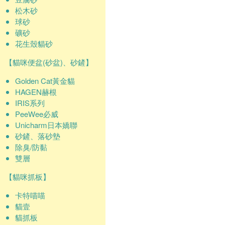
松木砂
球砂
礦砂
花生殼貓砂
【貓咪便盆(砂盆)、砂鏟】
Golden Cat黃金貓
HAGEN赫根
IRIS系列
PeeWee必威
Unicharm日本嬌聯
砂鏟、落砂墊
除臭/防黏
雙層
【貓咪抓板】
卡特喵喵
貓壹
貓抓板