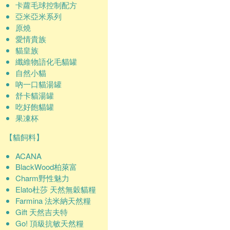
卡蘿毛球控制配方
亞米亞米系列
原燒
愛情貴族
貓皇族
纖維物語化毛貓罐
自然小貓
吶一口貓湯罐
舒卡貓湯罐
吃好飽貓罐
果凍杯
【貓飼料】
ACANA
BlackWood柏萊富
Charm野性魅力
Elato杜莎 天然無穀貓糧
Farmina 法米納天然糧
Gift 天然吉夫特
Go! 頂級抗敏天然糧