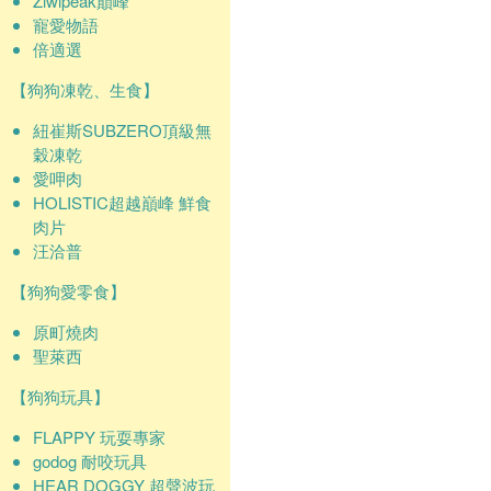
Ziwipeak巔峰
寵愛物語
倍適選
【狗狗凍乾、生食】
紐崔斯SUBZERO頂級無
穀凍乾
愛呷肉
HOLISTIC超越巔峰 鮮食
肉片
汪洽普
【狗狗愛零食】
原町燒肉
聖萊西
【狗狗玩具】
FLAPPY 玩耍專家
godog 耐咬玩具
HEAR DOGGY 超聲波玩