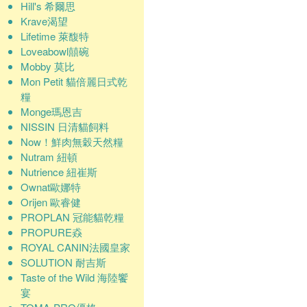
Hill's 希爾思
Krave渴望
Lifetime 萊馥特
Loveabowl囍碗
Mobby 莫比
Mon Petit 貓倍麗日式乾
糧
Monge瑪恩吉
NISSIN 日清貓飼料
Now！鮮肉無穀天然糧
Nutram 紐頓
Nutrience 紐崔斯
Ownat歐娜特
Orijen 歐睿健
PROPLAN 冠能貓乾糧
PROPURE猋
ROYAL CANIN法國皇家
SOLUTION 耐吉斯
Taste of the Wild 海陸饗
宴