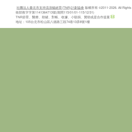
社團法人臺北市支持流浪貓絕育(TNR)計劃協會
版權所有 ©2011-2026. All Rights 
衛部救字字第1141364713號(期間115/01/01-115/12/31)
TNR節育、醫療、助罐、對帳、收據、小額捐、贊助或是合作提案
地址：105台北市松山區八德路三段74巷13弄8號1樓