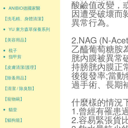
酸鹼值改變，
ANIBIO德國家醫
因遭受破壞而
【洗毛精、身體清潔】
異常行為。
YU 東方森草保養系列
2.NAG (N-Acet
【美容用品】
乙醯葡萄糖胺
梳子
胱內膜被異常破
指甲剪
持膀胱內膜正
【皮膚清潔/護理】
後復發率;當
【除蚤用品】
過手術、長期
【清潔 / 除臭類】
【寵物碗】
什麼樣的情況下
1.曾經有罹患
貓壹
2.容易緊張貨
【貓狗籠】