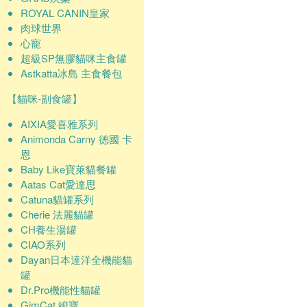
ROYAL CANIN皇家
肉球世界
心寵
超級SP無膠貓咪主食罐
Astkatta冰島 主食餐包
【貓咪-副食罐】
AIXIA愛喜雅系列
Animonda Carny 德國 卡
恩
Baby Like寶萊貓餐罐
Aatas Cat愛達思
Catuna貓罐系列
Cherie 法麗貓罐
CH養生湯罐
CIAO系列
Dayan日本達洋全機能貓
罐
Dr.Pro機能性貓罐
GimCat 竣寶