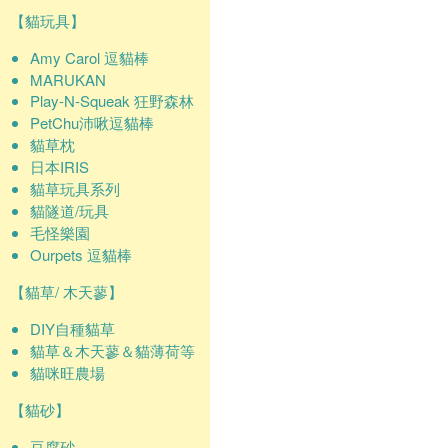
【貓玩具】
Amy Carol 逗貓棒
MARUKAN
Play-N-Squeak 狂野森林
PetChu沛啾逗貓棒
貓草枕
日本IRIS
貓草玩具系列
貓隧道/玩具
毛怪樂園
Ourpets 逗貓棒
【貓草/ 木天蓼】
DIY自種貓草
貓草＆木天蓼＆貓薄荷等
貓咪旺農場
【貓砂】
豆腐砂