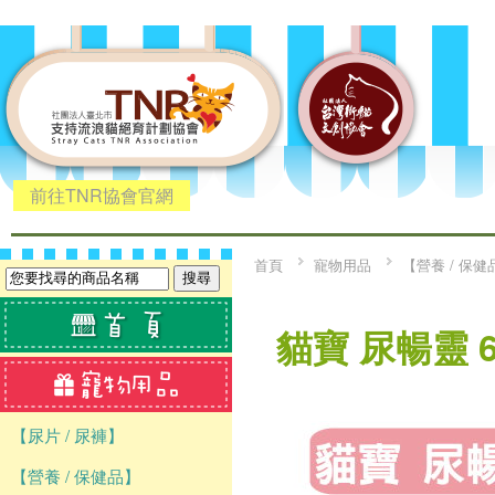
前往TNR協會官網
首頁
寵物用品
【營養 / 保健
貓寶 尿暢靈 6
【尿片 / 尿褲】
【營養 / 保健品】