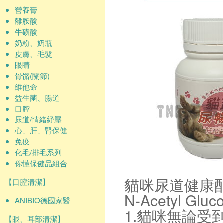
營養膏
離胺酸
牛磺酸
奶粉、奶瓶
皮膚、毛髮
眼睛
骨骼(關節)
維他命
益生菌、腸道
口腔
尿道/情緒紓壓
心、肝、腎保健
免疫
化毛/排毛系列
你懂保健品組合
貓咪尿道健康
【口腔清潔】
N-Acetyl Gluc
ANIBIO德國家醫
1.貓咪無論
【眼、耳部清潔】