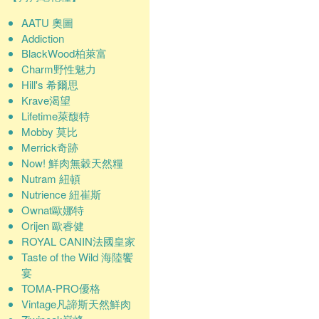
AATU 奧圖
Addiction
BlackWood柏萊富
Charm野性魅力
Hill's 希爾思
Krave渴望
Lifetime萊馥特
Mobby 莫比
Merrick奇跡
Now! 鮮肉無穀天然糧
Nutram 紐頓
Nutrience 紐崔斯
Ownat歐娜特
Orijen 歐睿健
ROYAL CANIN法國皇家
Taste of the Wild 海陸饗
宴
TOMA-PRO優格
Vintage凡諦斯天然鮮肉