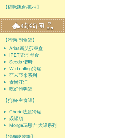
【貓咪跳台/抓柱】
【狗狗-副食罐】
Arias新艾莎餐盒
IPET艾沛 鼎食
Seeds 惜時
Wild calling狗罐
亞米亞米系列
食尚汪汪
吃好飽狗罐
【狗狗-主食罐】
Cherie法麗狗罐
猋罐頭
Monge瑪恩吉 犬罐系列
【狗狗吃乾糧】