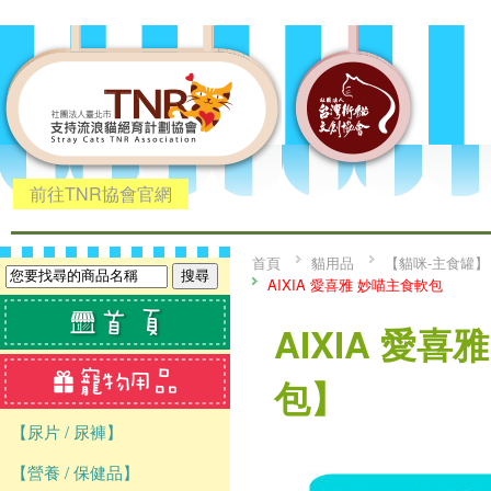
前往TNR協會官網
首頁
貓用品
【貓咪-主食罐】
AIXIA 愛喜雅 妙喵主食軟包
AIXIA 愛
包】
【尿片 / 尿褲】
【營養 / 保健品】