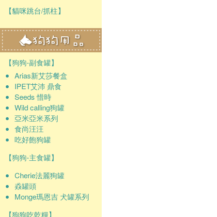
【貓咪跳台/抓柱】
【狗狗-副食罐】
Arias新艾莎餐盒
IPET艾沛 鼎食
Seeds 惜時
Wild calling狗罐
亞米亞米系列
食尚汪汪
吃好飽狗罐
【狗狗-主食罐】
Cherie法麗狗罐
猋罐頭
Monge瑪恩吉 犬罐系列
【狗狗吃乾糧】