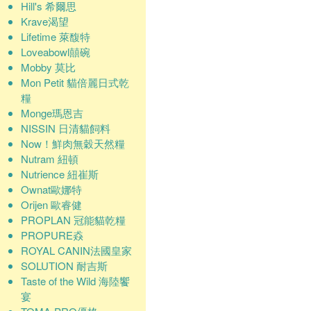
Hill's 希爾思
Krave渴望
Lifetime 萊馥特
Loveabowl囍碗
Mobby 莫比
Mon Petit 貓倍麗日式乾
糧
Monge瑪恩吉
NISSIN 日清貓飼料
Now！鮮肉無穀天然糧
Nutram 紐頓
Nutrience 紐崔斯
Ownat歐娜特
Orijen 歐睿健
PROPLAN 冠能貓乾糧
PROPURE猋
ROYAL CANIN法國皇家
SOLUTION 耐吉斯
Taste of the Wild 海陸饗
宴