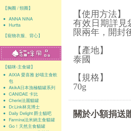
【胸圈 / 頸圈】
【使用方法】
ANNA NINA
有效日期詳見
Hurtta
限兩年，開封
【寵物衣服、背心】
【產地】
泰國
【貓咪-主食罐】
AIXIA 愛喜雅 妙喵主食軟
【規格】
包
70g
AkikA日本漁極貓罐系列
CANIDAE 卡比
Cherie法麗貓罐
Dr.Link林克博士
關於小額捐送
Daily Delight 爵士貓吧
Farmina法米納主食貓罐
Go！天然主食貓罐