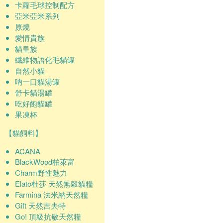
卡蘿毛球控制配方
亞米亞米系列
原燒
愛情貴族
貓皇族
纖維物語化毛貓罐
自然小貓
吶一口貓湯罐
舒卡貓湯罐
吃好飽貓罐
果凍杯
【貓飼料】
ACANA
BlackWood柏萊富
Charm野性魅力
Elato杜莎 天然無穀貓糧
Farmina 法米納天然糧
Gift 天然吉夫特
Go! 頂級抗敏天然糧