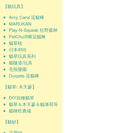
【貓玩具】
Amy Carol 逗貓棒
MARUKAN
Play-N-Squeak 狂野森林
PetChu沛啾逗貓棒
貓草枕
日本IRIS
貓草玩具系列
貓隧道/玩具
毛怪樂園
Ourpets 逗貓棒
【貓草/ 木天蓼】
DIY自種貓草
貓草＆木天蓼＆貓薄荷等
貓咪旺農場
【貓砂】
豆腐砂