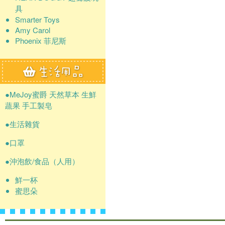
具
Smarter Toys
Amy Carol
Phoenix 菲尼斯
●MeJoy蜜爵 天然草本 生鮮
蔬果 手工製皂
●生活雜貨
●口罩
●沖泡飲/食品（人用）
鮮一杯
蜜思朵