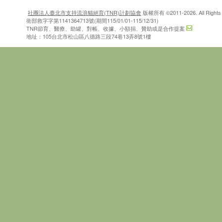
社團法人臺北市支持流浪貓絕育(TNR)計劃協會
版權所有 ©2011-2026. All Rights 
衛部救字字第1141364713號(期間115/01/01-115/12/31)
TNR節育、醫療、助罐、對帳、收據、小額捐、贊助或是合作提案
地址：105台北市松山區八德路三段74巷13弄8號1樓