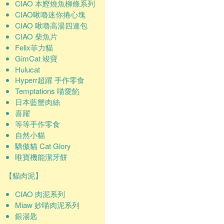
CIAO 本鰹燒魚柳條系列
CIAO啾嚕迷你捲心塊
CIAO 啾嚕高湯四連包
CIAO 柴魚片
Felix菲力貓
GimCat 竣寶
Hulucat
Hyperr超躍 手作零食
Temptations 喵愛餡
日本藍蟹肉絲
喜躍
等等手作零食
自然小貓
驕傲貓 Cat Glory
唯寶機能潔牙餅
【貓肉泥】
CIAO 肉泥系列
Miaw 妙喵肉泥系列
銀湯匙