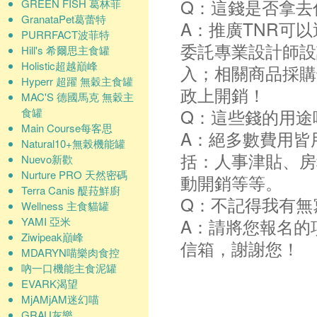
Q：這錢是否拿去
GREEN FISH 葛林菲
GranataPet葛蕾特
A：推廣TNR可
PURRFACT波菲特
委託專業設計師設
Hill's 希爾思主食罐
Holistic超越巔峰
入；相關商品採購
Hyperr 超躍 無穀主食罐
政上開銷！
MAC'S 德國馬克 無穀主
Q：這些錢的用途
食罐
Main Course每客思
A：絕多數費用皆
Natural10+無榖機能罐
括：人事津貼、房
Nuevo新歡
Nurture PRO 天然密碼
動開銷等等。
Terra Canis 醍菈鮮廚
Q：不記得我有無
Wellness 主食貓罐
YAMI 亞米
A：請將您報名的
Ziwipeak巔峰
信箱，謝謝您！
MDARYN喵樂肉食控
吶一口機能主食泥罐
EVARK渴望
MjAMjAM迷幻喵
GRAU灰樂