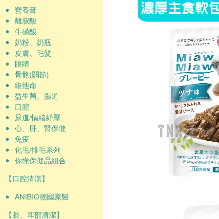
營養膏
離胺酸
牛磺酸
奶粉、奶瓶
皮膚、毛髮
眼睛
骨骼(關節)
維他命
益生菌、腸道
口腔
尿道/情緒紓壓
心、肝、腎保健
免疫
化毛/排毛系列
你懂保健品組合
【口腔清潔】
ANIBIO德國家醫
【眼、耳部清潔】