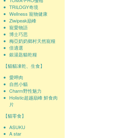
TOMA-PRO優格
TRILOGY奇境
Wellness 寵物健康
Ziwipeak巔峰
寵愛物語
博士巧思
梅亞奶奶鄉村天然寵糧
倍適選
銀湯匙貓乾糧
【貓貓凍乾、生食】
愛呷肉
自然小貓
Charm野性魅力
Holistic超越巔峰 鮮食肉
片
【貓零食】
ASUKU
A star