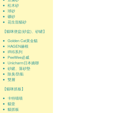
松木砂
球砂
礦砂
花生殼貓砂
【貓咪便盆(砂盆)、砂鏟】
Golden Cat黃金貓
HAGEN赫根
IRIS系列
PeeWee必威
Unicharm日本嬌聯
砂鏟、落砂墊
除臭/防黏
雙層
【貓咪抓板】
卡特喵喵
貓壹
貓抓板