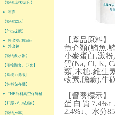
【寵物涼枕/涼床】
涼床
【寵物窩床】
【外出提籠】
【產品原料】
外出籠/運輸籠
外出包
魚介類(鮪魚.
小麥蛋白,澱粉,
【寵物飲水器】
質(Na, Cl, K, C
【寵物頸套、頭套】
類,木糖.維生素(A
【圍欄 / 樓梯】
物素,膽鹼),牛
【飼料儲存桶】
TNR飼料真空保鮮桶
【營養標示】
蛋白質7.4%
【舒壓 / 行為訓練】
2.4%↓、水分85.
【寵物推車】