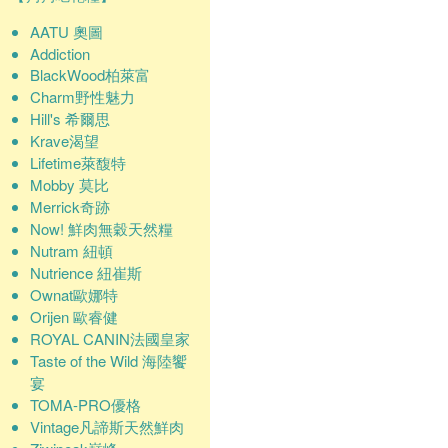
AATU 奧圖
Addiction
BlackWood柏萊富
Charm野性魅力
Hill's 希爾思
Krave渴望
Lifetime萊馥特
Mobby 莫比
Merrick奇跡
Now! 鮮肉無穀天然糧
Nutram 紐頓
Nutrience 紐崔斯
Ownat歐娜特
Orijen 歐睿健
ROYAL CANIN法國皇家
Taste of the Wild 海陸饗
宴
TOMA-PRO優格
Vintage凡諦斯天然鮮肉