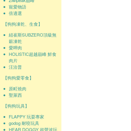
Ziwipeak巔峰
寵愛物語
倍適選
【狗狗凍乾、生食】
紐崔斯SUBZERO頂級無
穀凍乾
愛呷肉
HOLISTIC超越巔峰 鮮食
肉片
汪洽普
【狗狗愛零食】
原町燒肉
聖萊西
【狗狗玩具】
FLAPPY 玩耍專家
godog 耐咬玩具
HEAR DOGGY 超聲波玩