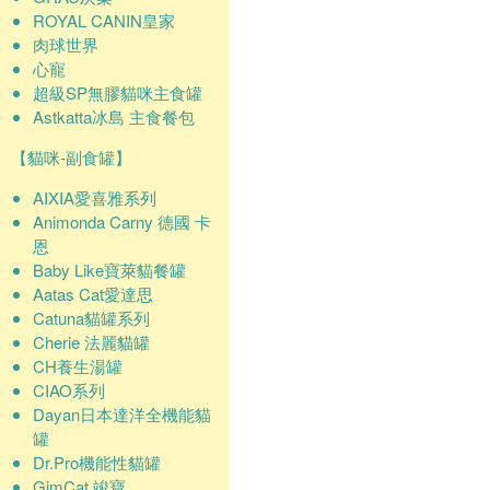
ROYAL CANIN皇家
肉球世界
心寵
超級SP無膠貓咪主食罐
Astkatta冰島 主食餐包
【貓咪-副食罐】
AIXIA愛喜雅系列
Animonda Carny 德國 卡
恩
Baby Like寶萊貓餐罐
Aatas Cat愛達思
Catuna貓罐系列
Cherie 法麗貓罐
CH養生湯罐
CIAO系列
Dayan日本達洋全機能貓
罐
Dr.Pro機能性貓罐
GimCat 竣寶