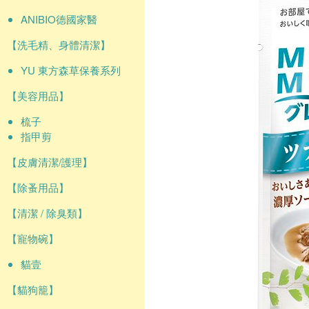
ANIBIO德國家醫
【洗毛精、身體清潔】
YU 東方森草保養系列
【美容用品】
梳子
指甲剪
【皮膚清潔/護理】
【除蚤用品】
【清潔 / 除臭類】
【寵物碗】
貓壹
【貓狗籠】