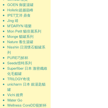
GOEN 御宴湯罐
Holistic超越巔峰
IPET艾沛 鼎食
Jing 靖
M'DARYN 喵樂
Mon Petit 貓倍麗系列
Monge 貓罐系列
Nature 養生湯罐
Nisshin 日清懷石貓罐系
列
PURE巧鮮杯
Seeds惜時系列
Superfiber 日本 激密纖維
化毛貓罐
TRILOGY奇境
unicharm 日本 銀湯匙貓
罐
Vichi 維齊
Water Go
Wellness CoreDD寵鮮杯