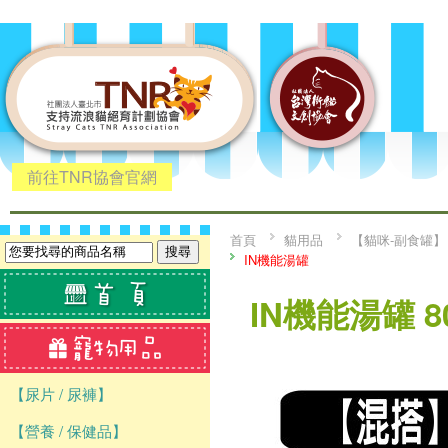
前往TNR協會官網
首頁
貓用品
【貓咪-副食罐】
IN機能湯罐
IN機能湯罐 
【尿片 / 尿褲】
【營養 / 保健品】