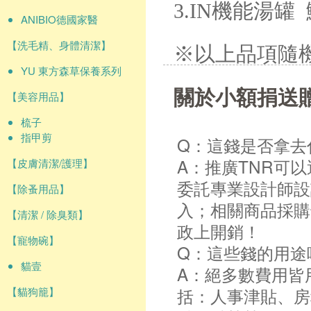
3.IN機能湯罐
ANIBIO德國家醫
【洗毛精、身體清潔】
※以上品項隨
YU 東方森草保養系列
關於小額捐送
【美容用品】
梳子
指甲剪
Q：這錢是否拿去
A：推廣TNR可
【皮膚清潔/護理】
委託專業設計師設
【除蚤用品】
入；相關商品採購
【清潔 / 除臭類】
政上開銷！
【寵物碗】
Q：這些錢的用途
貓壹
A：絕多數費用皆
括：人事津貼、房
【貓狗籠】