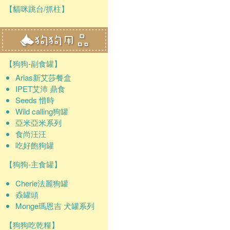
【貓咪跳台/抓柱】
【狗狗-副食罐】
Arias新艾莎餐盒
IPET艾沛 鼎食
Seeds 惜時
Wild calling狗罐
亞米亞米系列
食尚汪汪
吃好飽狗罐
【狗狗-主食罐】
Cherie法麗狗罐
猋罐頭
Monge瑪恩吉 犬罐系列
【狗狗吃乾糧】