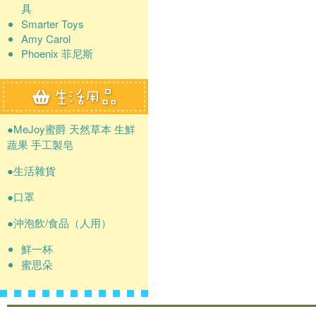
具
Smarter Toys
Amy Carol
Phoenix 菲尼斯
●MeJoy蜜爵 天然草本 生鮮
蔬果 手工製皂
●生活雜貨
●口罩
●沖泡飲/食品（人用）
鮮一杯
蜜思朵