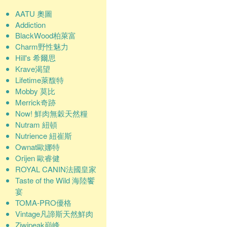
AATU 奧圖
Addiction
BlackWood柏萊富
Charm野性魅力
Hill's 希爾思
Krave渴望
Lifetime萊馥特
Mobby 莫比
Merrick奇跡
Now! 鮮肉無穀天然糧
Nutram 紐頓
Nutrience 紐崔斯
Ownat歐娜特
Orijen 歐睿健
ROYAL CANIN法國皇家
Taste of the Wild 海陸饗
宴
TOMA-PRO優格
Vintage凡諦斯天然鮮肉
Ziwipeak巔峰