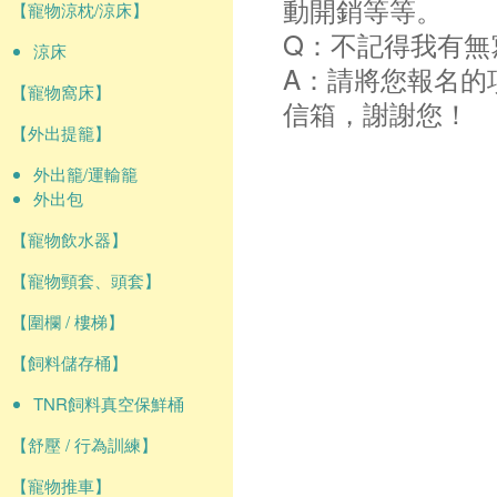
動開銷等等。
【寵物涼枕/涼床】
Q：不記得我有無
涼床
A：請將您報名的
【寵物窩床】
信箱，謝謝您！
【外出提籠】
外出籠/運輸籠
外出包
【寵物飲水器】
【寵物頸套、頭套】
【圍欄 / 樓梯】
【飼料儲存桶】
TNR飼料真空保鮮桶
【舒壓 / 行為訓練】
【寵物推車】