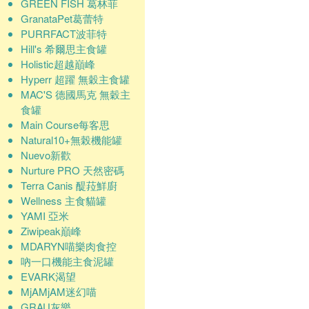
GREEN FISH 葛林菲
GranataPet葛蕾特
PURRFACT波菲特
Hill's 希爾思主食罐
Holistic超越巔峰
Hyperr 超躍 無穀主食罐
MAC'S 德國馬克 無穀主
食罐
Main Course每客思
Natural10+無榖機能罐
Nuevo新歡
Nurture PRO 天然密碼
Terra Canis 醍菈鮮廚
Wellness 主食貓罐
YAMI 亞米
Ziwipeak巔峰
MDARYN喵樂肉食控
吶一口機能主食泥罐
EVARK渴望
MjAMjAM迷幻喵
GRAU灰樂