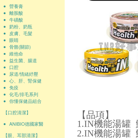
營養膏
離胺酸
牛磺酸
奶粉、奶瓶
皮膚、毛髮
眼睛
骨骼(關節)
維他命
益生菌、腸道
口腔
尿道/情緒紓壓
心、肝、腎保健
免疫
化毛/排毛系列
你懂保健品組合
【品項】
【口腔清潔】
1.IN機能湯罐
ANIBIO德國家醫
2.IN機能湯罐
【眼、耳部清潔】