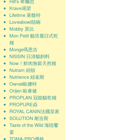
Hill's 希爾思
Krave渴望
Lifetime 萊馥特
Loveabowl囍碗
Mobby 莫比
Mon Petit 貓倍麗日式乾
糧
Monge瑪恩吉
NISSIN 日清貓飼料
Now！鮮肉無穀天然糧
Nutram 紐頓
Nutrience 紐崔斯
Ownat歐娜特
Orijen 歐睿健
PROPLAN 冠能貓乾糧
PROPURE猋
ROYAL CANIN法國皇家
SOLUTION 耐吉斯
Taste of the Wild 海陸饗
宴
TOMA-PRO優格