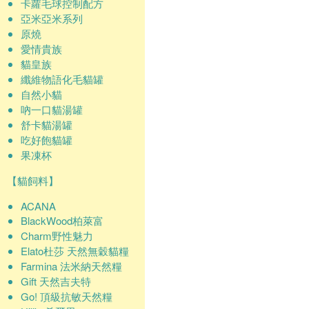
卡蘿毛球控制配方
亞米亞米系列
原燒
愛情貴族
貓皇族
纖維物語化毛貓罐
自然小貓
吶一口貓湯罐
舒卡貓湯罐
吃好飽貓罐
果凍杯
【貓飼料】
ACANA
BlackWood柏萊富
Charm野性魅力
Elato杜莎 天然無穀貓糧
Farmina 法米納天然糧
Gift 天然吉夫特
Go! 頂級抗敏天然糧