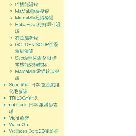
IN機能湯罐
MaMaMia貓餐罐
MamaMia雞湯餐罐
Hello Fresh好鮮原汁湯
罐
有魚貓餐罐
GOLDEN SOUP金湯
愛貓湯罐
Seeds聖萊西 Miki 特
級機能愛貓餐杯
MamaMia 愛貓軟凍餐
罐
Superfiber 日本 激密纖維
化毛貓罐
TRILOGY奇境
unicharm 日本 銀湯匙貓
罐
Vichi 維齊
Water Go
Wellness CoreDD寵鮮杯