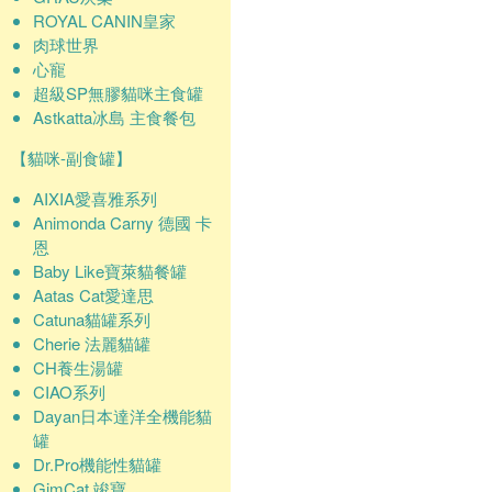
ROYAL CANIN皇家
肉球世界
心寵
超級SP無膠貓咪主食罐
Astkatta冰島 主食餐包
【貓咪-副食罐】
AIXIA愛喜雅系列
Animonda Carny 德國 卡
恩
Baby Like寶萊貓餐罐
Aatas Cat愛達思
Catuna貓罐系列
Cherie 法麗貓罐
CH養生湯罐
CIAO系列
Dayan日本達洋全機能貓
罐
Dr.Pro機能性貓罐
GimCat 竣寶