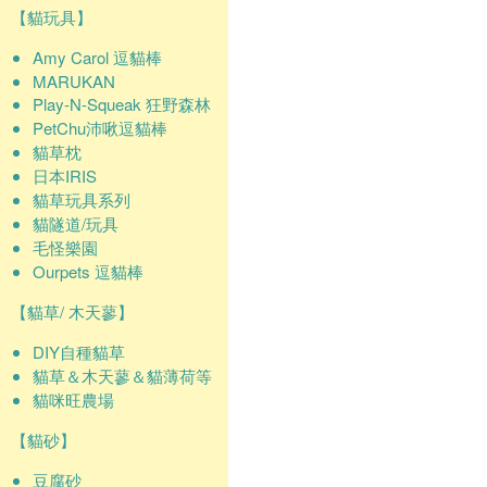
【貓玩具】
Amy Carol 逗貓棒
MARUKAN
Play-N-Squeak 狂野森林
PetChu沛啾逗貓棒
貓草枕
日本IRIS
貓草玩具系列
貓隧道/玩具
毛怪樂園
Ourpets 逗貓棒
【貓草/ 木天蓼】
DIY自種貓草
貓草＆木天蓼＆貓薄荷等
貓咪旺農場
【貓砂】
豆腐砂