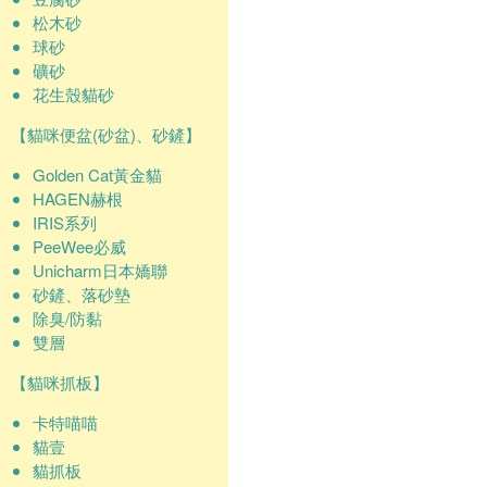
松木砂
球砂
礦砂
花生殼貓砂
【貓咪便盆(砂盆)、砂鏟】
Golden Cat黃金貓
HAGEN赫根
IRIS系列
PeeWee必威
Unicharm日本嬌聯
砂鏟、落砂墊
除臭/防黏
雙層
【貓咪抓板】
卡特喵喵
貓壹
貓抓板