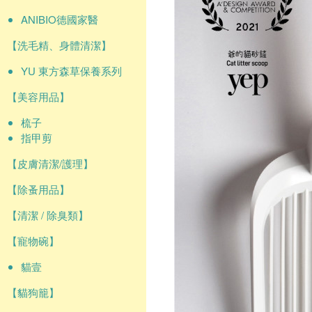
ANIBIO德國家醫
【洗毛精、身體清潔】
YU 東方森草保養系列
【美容用品】
梳子
指甲剪
【皮膚清潔/護理】
【除蚤用品】
【清潔 / 除臭類】
【寵物碗】
貓壹
【貓狗籠】