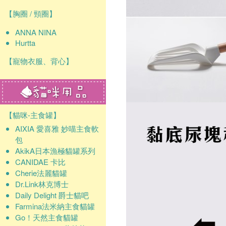
【胸圈 / 頸圈】
ANNA NINA
Hurtta
【寵物衣服、背心】
【貓咪-主食罐】
AIXIA 愛喜雅 妙喵主食軟
包
AkikA日本漁極貓罐系列
CANIDAE 卡比
Cherie法麗貓罐
Dr.Link林克博士
Daily Delight 爵士貓吧
Farmina法米納主食貓罐
Go！天然主食貓罐