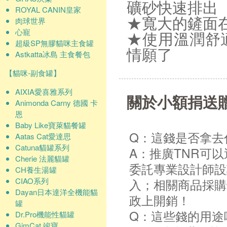
礦砂快速排出
ROYAL CANIN皇家
肉球世界
★寬大的鏟面
心寵
★使用溫潤舒
超級SP無膠貓咪主食罐
情願了
Astkatta冰島 主食餐包
【貓咪-副食罐】
AIXIA愛喜雅系列
關於小額捐送
Animonda Carny 德國 卡
恩
Baby Like寶萊貓餐罐
Q：這錢是否拿去
Aatas Cat愛達思
Catuna貓罐系列
A：推廣TNR可
Cherie 法麗貓罐
委託專業設計師設
CH養生湯罐
CIAO系列
入；相關商品採購
Dayan日本達洋全機能貓
政上開銷！
罐
Q：這些錢的用途
Dr.Pro機能性貓罐
GimCat 竣寶