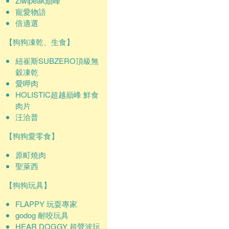
Ziwipeak巔峰
寵愛物語
倍適選
【狗狗凍乾、生食】
紐崔斯SUBZERO頂級無
穀凍乾
愛呷肉
HOLISTIC超越巔峰 鮮食
肉片
汪洽普
【狗狗愛零食】
原町燒肉
聖萊西
【狗狗玩具】
FLAPPY 玩耍專家
godog 耐咬玩具
HEAR DOGGY 超聲波玩