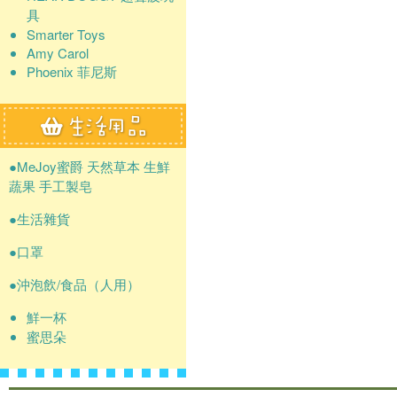
具
Smarter Toys
Amy Carol
Phoenix 菲尼斯
●MeJoy蜜爵 天然草本 生鮮
蔬果 手工製皂
●生活雜貨
●口罩
●沖泡飲/食品（人用）
鮮一杯
蜜思朵