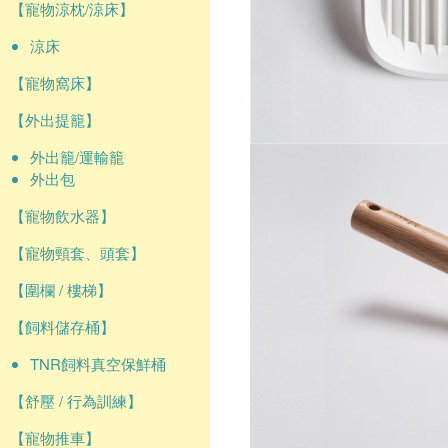
【寵物涼枕/涼床】
涼床
【寵物窩床】
【外出提籠】
外出籠/運輸籠
外出包
【寵物飲水器】
【寵物頸套、頭套】
【圍欄 / 樓梯】
【飼料儲存桶】
TNR飼料真空保鮮桶
【舒壓 / 行為訓練】
【寵物推車】