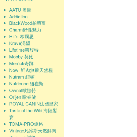
AATU 奧圖
Addiction
BlackWood柏萊富
Charm野性魅力
Hill's 希爾思
Krave渴望
Lifetime萊馥特
Mobby 莫比
Merrick奇跡
Now! 鮮肉無穀天然糧
Nutram 紐頓
Nutrience 紐崔斯
Ownat歐娜特
Orijen 歐睿健
ROYAL CANIN法國皇家
Taste of the Wild 海陸饗
宴
TOMA-PRO優格
Vintage凡諦斯天然鮮肉