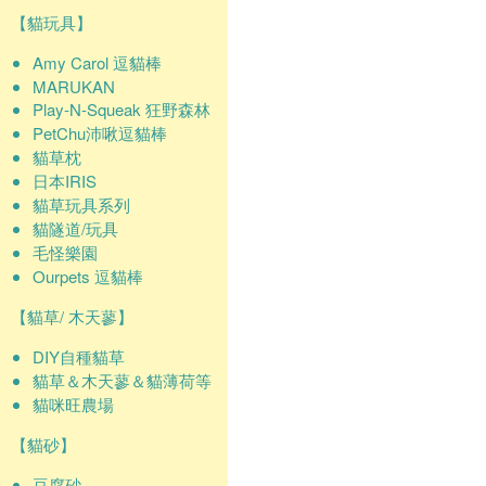
【貓玩具】
Amy Carol 逗貓棒
MARUKAN
Play-N-Squeak 狂野森林
PetChu沛啾逗貓棒
貓草枕
日本IRIS
貓草玩具系列
貓隧道/玩具
毛怪樂園
Ourpets 逗貓棒
【貓草/ 木天蓼】
DIY自種貓草
貓草＆木天蓼＆貓薄荷等
貓咪旺農場
【貓砂】
豆腐砂