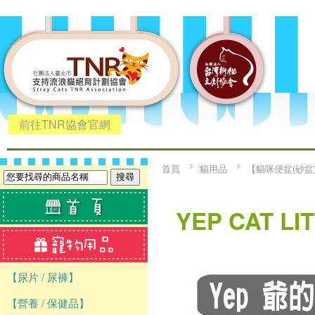
前往TNR協會官網
首頁
貓用品
【貓咪便盆(砂盆
YEP CAT L
【尿片 / 尿褲】
【營養 / 保健品】