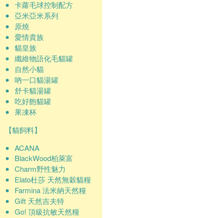
卡蘿毛球控制配方
亞米亞米系列
原燒
愛情貴族
貓皇族
纖維物語化毛貓罐
自然小貓
吶一口貓湯罐
舒卡貓湯罐
吃好飽貓罐
果凍杯
【貓飼料】
ACANA
BlackWood柏萊富
Charm野性魅力
Elato杜莎 天然無穀貓糧
Farmina 法米納天然糧
Gift 天然吉夫特
Go! 頂級抗敏天然糧