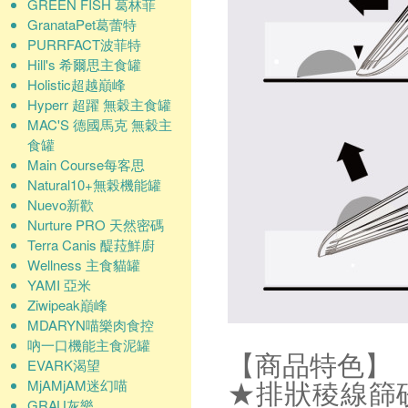
GREEN FISH 葛林菲
GranataPet葛蕾特
PURRFACT波菲特
Hill's 希爾思主食罐
Holistic超越巔峰
Hyperr 超躍 無穀主食罐
MAC'S 德國馬克 無穀主
食罐
Main Course每客思
Natural10+無榖機能罐
Nuevo新歡
Nurture PRO 天然密碼
Terra Canis 醍菈鮮廚
Wellness 主食貓罐
YAMI 亞米
Ziwipeak巔峰
MDARYN喵樂肉食控
吶一口機能主食泥罐
【商品特色】
EVARK渴望
MjAMjAM迷幻喵
★排狀稜線篩
GRAU灰樂