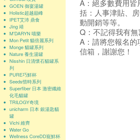
A：絕多數費用皆
GOEN 御宴湯罐
括：人事津貼、房
Holistic超越巔峰
IPET艾沛 鼎食
動開銷等等。
Jing 靖
Q：不記得我有無
M'DARYN 喵樂
A：請將您報名的
Mon Petit 貓倍麗系列
Monge 貓罐系列
信箱，謝謝您！
Nature 養生湯罐
Nisshin 日清懷石貓罐系
列
PURE巧鮮杯
Seeds惜時系列
Superfiber 日本 激密纖維
化毛貓罐
TRILOGY奇境
unicharm 日本 銀湯匙貓
罐
Vichi 維齊
Water Go
Wellness CoreDD寵鮮杯