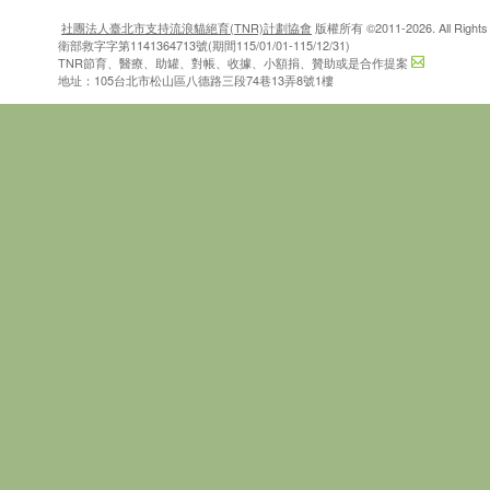
社團法人臺北市支持流浪貓絕育(TNR)計劃協會
版權所有 ©2011-2026. All Rights 
衛部救字字第1141364713號(期間115/01/01-115/12/31)
TNR節育、醫療、助罐、對帳、收據、小額捐、贊助或是合作提案
地址：105台北市松山區八德路三段74巷13弄8號1樓