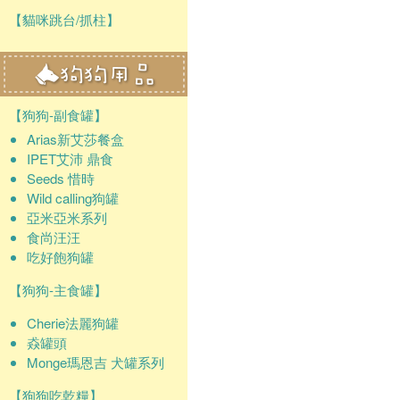
【貓咪跳台/抓柱】
【狗狗-副食罐】
Arias新艾莎餐盒
IPET艾沛 鼎食
Seeds 惜時
Wild calling狗罐
亞米亞米系列
食尚汪汪
吃好飽狗罐
【狗狗-主食罐】
Cherie法麗狗罐
猋罐頭
Monge瑪恩吉 犬罐系列
【狗狗吃乾糧】