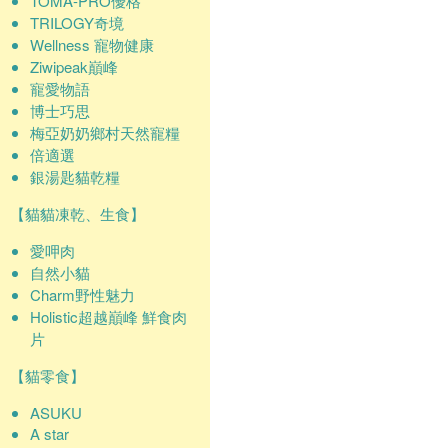
TOMA-PRO優格
TRILOGY奇境
Wellness 寵物健康
Ziwipeak巔峰
寵愛物語
博士巧思
梅亞奶奶鄉村天然寵糧
倍適選
銀湯匙貓乾糧
【貓貓凍乾、生食】
愛呷肉
自然小貓
Charm野性魅力
Holistic超越巔峰 鮮食肉
片
【貓零食】
ASUKU
A star