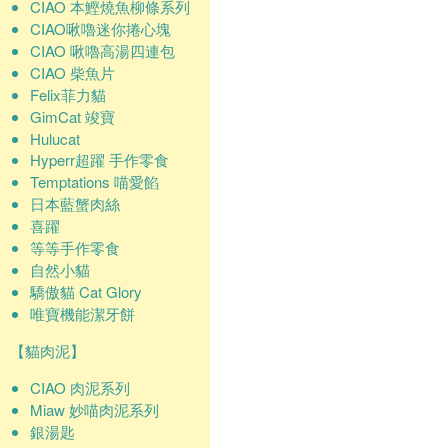
CIAO 本鰹燒魚柳條系列
CIAO啾嚕迷你捲心塊
CIAO 啾嚕高湯四連包
CIAO 柴魚片
Felix菲力貓
GimCat 竣寶
Hulucat
Hyperr超躍 手作零食
Temptations 喵愛餡
日本藍蟹肉絲
喜躍
等等手作零食
自然小貓
驕傲貓 Cat Glory
唯寶機能潔牙餅
【貓肉泥】
CIAO 肉泥系列
Miaw 妙喵肉泥系列
銀湯匙