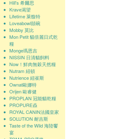
Hill's 希爾思
Krave渴望
Lifetime 萊馥特
Loveabowl囍碗
Mobby 莫比
Mon Petit 貓倍麗日式乾
糧
Monge瑪恩吉
NISSIN 日清貓飼料
Now！鮮肉無穀天然糧
Nutram 紐頓
Nutrience 紐崔斯
Ownat歐娜特
Orijen 歐睿健
PROPLAN 冠能貓乾糧
PROPURE猋
ROYAL CANIN法國皇家
SOLUTION 耐吉斯
Taste of the Wild 海陸饗
宴