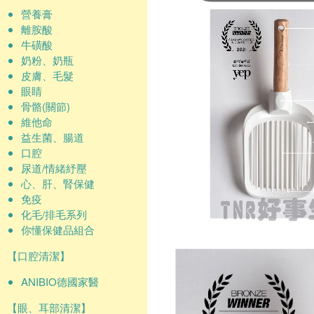
營養膏
離胺酸
牛磺酸
奶粉、奶瓶
皮膚、毛髮
眼睛
骨骼(關節)
維他命
益生菌、腸道
口腔
尿道/情緒紓壓
心、肝、腎保健
免疫
化毛/排毛系列
你懂保健品組合
【口腔清潔】
ANIBIO德國家醫
【眼、耳部清潔】