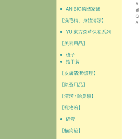
ANIBIO德國家醫
【洗毛精、身體清潔】
YU 東方森草保養系列
【美容用品】
梳子
指甲剪
【皮膚清潔/護理】
【除蚤用品】
【清潔 / 除臭類】
【寵物碗】
貓壹
【貓狗籠】