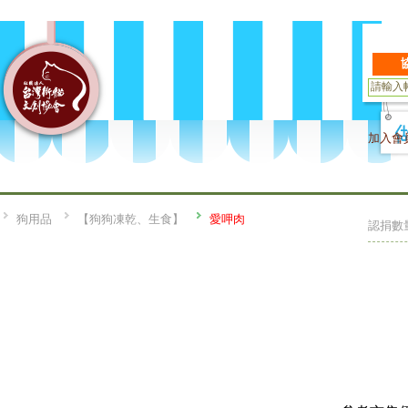
加入會
狗用品
【狗狗凍乾、生食】
愛呷肉
認捐數