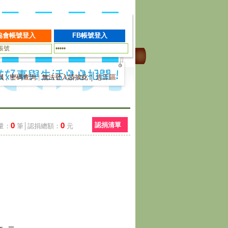
員
|
密碼查詢
|
無法登入請按此
│
志工區
0
0
認捐清單
量：
筆│認捐總額：
元