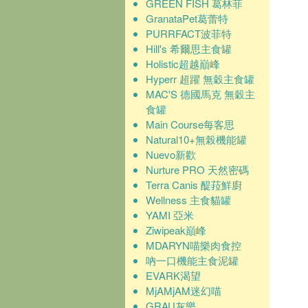
GREEN FISH 葛林菲
GranataPet葛蕾特
PURRFACT波菲特
Hill's 希爾思主食罐
Holistic超越巔峰
Hyperr 超躍 無穀主食罐
MAC'S 德國馬克 無穀主
食罐
Main Course每客思
Natural10+無榖機能罐
Nuevo新歡
Nurture PRO 天然密碼
Terra Canis 醍菈鮮廚
Wellness 主食貓罐
YAMI 亞米
Ziwipeak巔峰
MDARYN喵樂肉食控
吶一口機能主食泥罐
EVARK渴望
MjAMjAM迷幻喵
GRAU灰樂