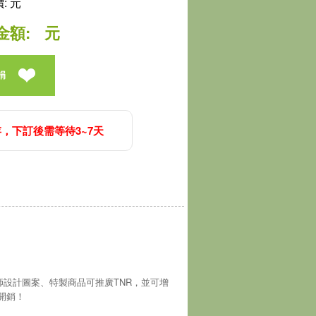
: 元
金額:
元
捐
，下訂後需等待3~7天
師設計圖案、特製商品可推廣TNR，並可增
開銷！