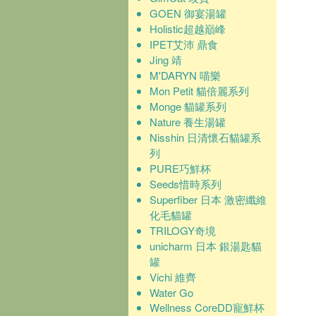
GOEN 御宴湯罐
Holistic超越巔峰
IPET艾沛 鼎食
Jing 靖
M'DARYN 喵樂
Mon Petit 貓倍麗系列
Monge 貓罐系列
Nature 養生湯罐
Nisshin 日清懷石貓罐系
列
PURE巧鮮杯
Seeds惜時系列
Superfiber 日本 激密纖維
化毛貓罐
TRILOGY奇境
unicharm 日本 銀湯匙貓
罐
Vichi 維齊
Water Go
Wellness CoreDD寵鮮杯