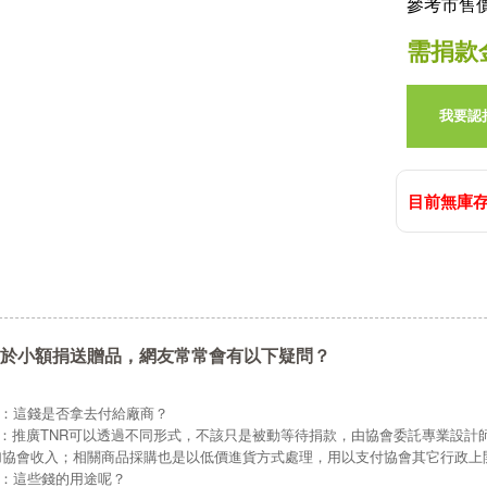
參考市售價
需捐款
我要認
目前無庫存
於小額捐送贈品，網友常常會有以下疑問？
Q：這錢是否拿去付給廠商？
A：推廣TNR可以透過不同形式，不該只是被動等待捐款，由協會委託專業設計
加協會收入；相關商品採購也是以低價進貨方式處理，用以支付協會其它行政上
Q：這些錢的用途呢？