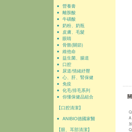
營養膏
離胺酸
牛磺酸
奶粉、奶瓶
皮膚、毛髮
眼睛
骨骼(關節)
維他命
益生菌、腸道
口腔
尿道/情緒紓壓
心、肝、腎保健
免疫
化毛/排毛系列
關
你懂保健品組合
【口腔清潔】
ANIBIO德國家醫
【眼、耳部清潔】