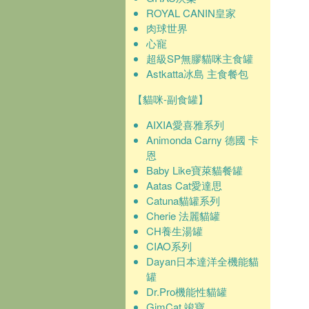
ROYAL CANIN皇家
肉球世界
心寵
超級SP無膠貓咪主食罐
Astkatta冰島 主食餐包
【貓咪-副食罐】
AIXIA愛喜雅系列
Animonda Carny 德國 卡
恩
Baby Like寶萊貓餐罐
Aatas Cat愛達思
Catuna貓罐系列
Cherie 法麗貓罐
CH養生湯罐
CIAO系列
Dayan日本達洋全機能貓
罐
Dr.Pro機能性貓罐
GimCat 竣寶