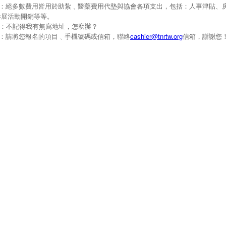
A：絕多數費用皆用於助紮﹑醫藥費用代墊與協會各項支出，包括：人事津貼、
參展活動開銷等等。
Q：不記得我有無寫地址，怎麼辦？
A：請將您報名的項目﹑手機號碼或信箱，聯絡
cashier@tnrtw.org
信箱，謝謝您