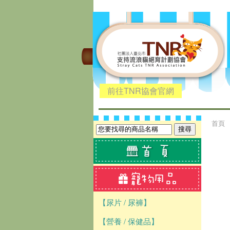
前往TNR協會官網
首頁
【尿片 / 尿褲】
【營養 / 保健品】