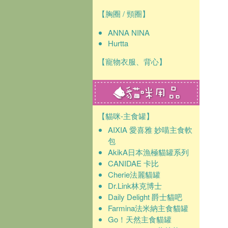
【胸圈 / 頸圈】
ANNA NINA
Hurtta
【寵物衣服、背心】
【貓咪-主食罐】
AIXIA 愛喜雅 妙喵主食軟
包
AkikA日本漁極貓罐系列
CANIDAE 卡比
Cherie法麗貓罐
Dr.Link林克博士
Daily Delight 爵士貓吧
Farmina法米納主食貓罐
Go！天然主食貓罐