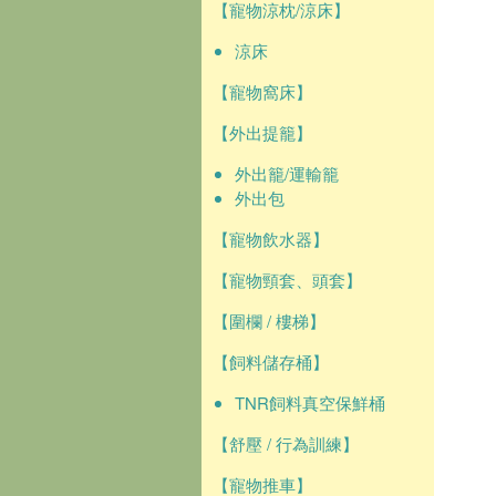
【寵物涼枕/涼床】
涼床
【寵物窩床】
【外出提籠】
外出籠/運輸籠
外出包
【寵物飲水器】
【寵物頸套、頭套】
【圍欄 / 樓梯】
【飼料儲存桶】
TNR飼料真空保鮮桶
【舒壓 / 行為訓練】
【寵物推車】