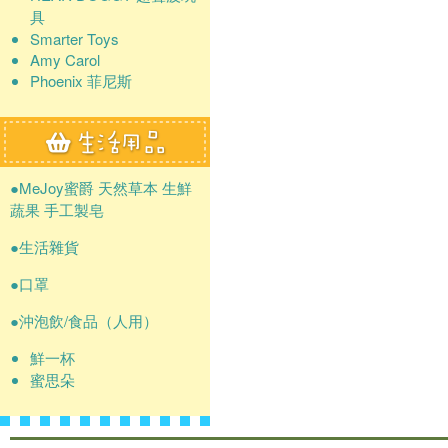
具
Smarter Toys
Amy Carol
Phoenix 菲尼斯
●MeJoy蜜爵 天然草本 生鮮
蔬果 手工製皂
●生活雜貨
●口罩
●沖泡飲/食品（人用）
鮮一杯
蜜思朵