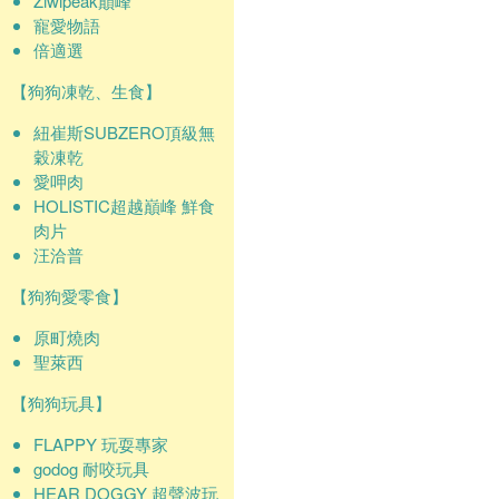
Ziwipeak巔峰
寵愛物語
倍適選
【狗狗凍乾、生食】
紐崔斯SUBZERO頂級無
穀凍乾
愛呷肉
HOLISTIC超越巔峰 鮮食
肉片
汪洽普
【狗狗愛零食】
原町燒肉
聖萊西
【狗狗玩具】
FLAPPY 玩耍專家
godog 耐咬玩具
HEAR DOGGY 超聲波玩