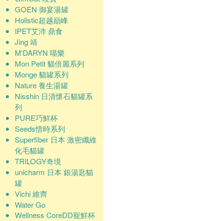
GOEN 御宴湯罐
Holistic超越巔峰
IPET艾沛 鼎食
Jing 靖
M'DARYN 喵樂
Mon Petit 貓倍麗系列
Monge 貓罐系列
Nature 養生湯罐
Nisshin 日清懷石貓罐系
列
PURE巧鮮杯
Seeds惜時系列
Superfiber 日本 激密纖維
化毛貓罐
TRILOGY奇境
unicharm 日本 銀湯匙貓
罐
Vichi 維齊
Water Go
Wellness CoreDD寵鮮杯