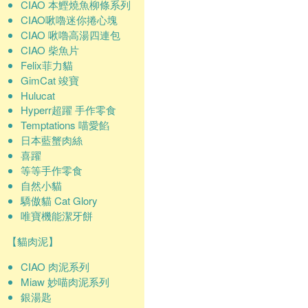
CIAO 本鰹燒魚柳條系列
CIAO啾嚕迷你捲心塊
CIAO 啾嚕高湯四連包
CIAO 柴魚片
Felix菲力貓
GimCat 竣寶
Hulucat
Hyperr超躍 手作零食
Temptations 喵愛餡
日本藍蟹肉絲
喜躍
等等手作零食
自然小貓
驕傲貓 Cat Glory
唯寶機能潔牙餅
【貓肉泥】
CIAO 肉泥系列
Miaw 妙喵肉泥系列
銀湯匙