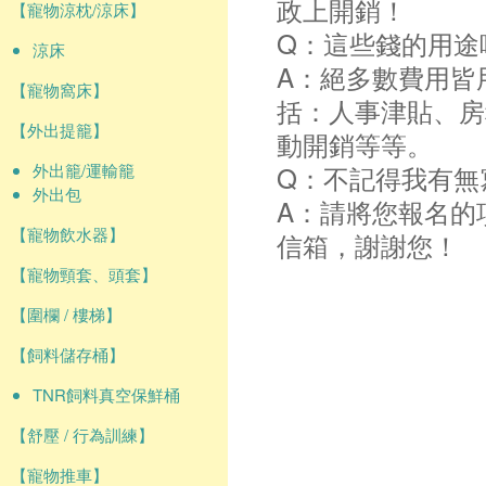
政上開銷！
【寵物涼枕/涼床】
Q：這些錢的用途
涼床
A：絕多數費用皆
【寵物窩床】
括：人事津貼、房
【外出提籠】
動開銷等等。
外出籠/運輸籠
Q：不記得我有無
外出包
A：請將您報名的
【寵物飲水器】
信箱，謝謝您！
【寵物頸套、頭套】
【圍欄 / 樓梯】
【飼料儲存桶】
TNR飼料真空保鮮桶
【舒壓 / 行為訓練】
【寵物推車】