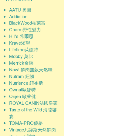
AATU 奧圖
Addiction
BlackWood柏萊富
Charm野性魅力
Hill's 希爾思
Krave渴望
Lifetime萊馥特
Mobby 莫比
Merrick奇跡
Now! 鮮肉無穀天然糧
Nutram 紐頓
Nutrience 紐崔斯
Ownat歐娜特
Orijen 歐睿健
ROYAL CANIN法國皇家
Taste of the Wild 海陸饗
宴
TOMA-PRO優格
Vintage凡諦斯天然鮮肉