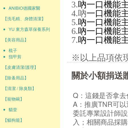
3.
吶一口機能主食
ANIBIO德國家醫
4.吶
一口機能主
【洗毛精、身體清潔】
5.
吶一口機能主食
YU 東方森草保養系列
6.
吶一口機能主食
7.
吶一口機能主食
【美容用品】
梳子
※以上品項依
指甲剪
【皮膚清潔/護理】
關於小額捐送
【除蚤用品】
【清潔 / 除臭類】
Q：這錢是否拿去
【寵物碗】
A：推廣TNR可
貓壹
委託專業設計師設
入；相關商品採購
【貓狗籠】