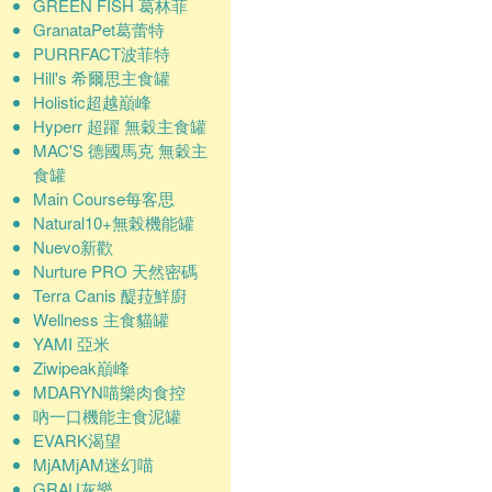
GREEN FISH 葛林菲
GranataPet葛蕾特
PURRFACT波菲特
Hill's 希爾思主食罐
Holistic超越巔峰
Hyperr 超躍 無穀主食罐
MAC'S 德國馬克 無穀主
食罐
Main Course每客思
Natural10+無榖機能罐
Nuevo新歡
Nurture PRO 天然密碼
Terra Canis 醍菈鮮廚
Wellness 主食貓罐
YAMI 亞米
Ziwipeak巔峰
MDARYN喵樂肉食控
吶一口機能主食泥罐
EVARK渴望
MjAMjAM迷幻喵
GRAU灰樂