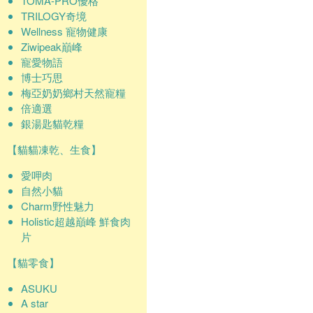
TOMA-PRO優格
TRILOGY奇境
Wellness 寵物健康
Ziwipeak巔峰
寵愛物語
博士巧思
梅亞奶奶鄉村天然寵糧
倍適選
銀湯匙貓乾糧
【貓貓凍乾、生食】
愛呷肉
自然小貓
Charm野性魅力
Holistic超越巔峰 鮮食肉
片
【貓零食】
ASUKU
A star