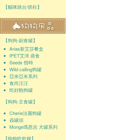
【貓咪跳台/抓柱】
【狗狗-副食罐】
Arias新艾莎餐盒
IPET艾沛 鼎食
Seeds 惜時
Wild calling狗罐
亞米亞米系列
食尚汪汪
吃好飽狗罐
【狗狗-主食罐】
Cherie法麗狗罐
猋罐頭
Monge瑪恩吉 犬罐系列
【狗狗吃乾糧】