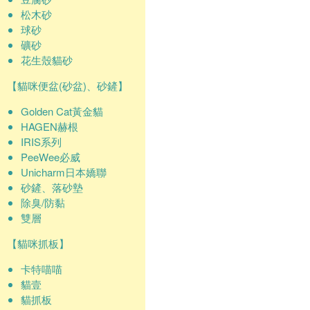
松木砂
球砂
礦砂
花生殼貓砂
【貓咪便盆(砂盆)、砂鏟】
Golden Cat黃金貓
HAGEN赫根
IRIS系列
PeeWee必威
Unicharm日本嬌聯
砂鏟、落砂墊
除臭/防黏
雙層
【貓咪抓板】
卡特喵喵
貓壹
貓抓板