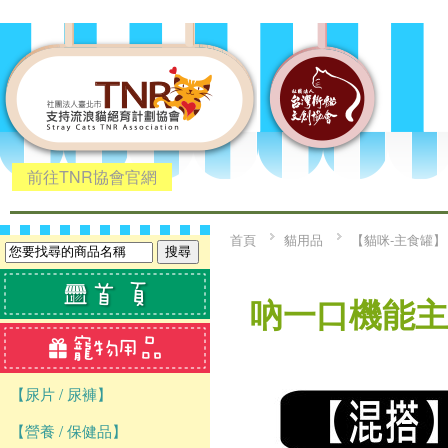
前往TNR協會官網
首頁
貓用品
【貓咪-主食罐】
吶一口機能主
【尿片 / 尿褲】
【營養 / 保健品】