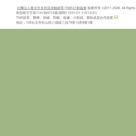
社團法人臺北市支持流浪貓絕育(TNR)計劃協會
版權所有 ©2011-2026. All Rights 
衛部救字字第1141364713號(期間115/01/01-115/12/31)
TNR節育、醫療、助罐、對帳、收據、小額捐、贊助或是合作提案
地址：105台北市松山區八德路三段74巷13弄8號1樓