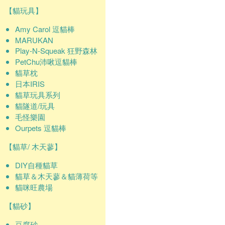
【貓玩具】
Amy Carol 逗貓棒
MARUKAN
Play-N-Squeak 狂野森林
PetChu沛啾逗貓棒
貓草枕
日本IRIS
貓草玩具系列
貓隧道/玩具
毛怪樂園
Ourpets 逗貓棒
【貓草/ 木天蓼】
DIY自種貓草
貓草＆木天蓼＆貓薄荷等
貓咪旺農場
【貓砂】
豆腐砂