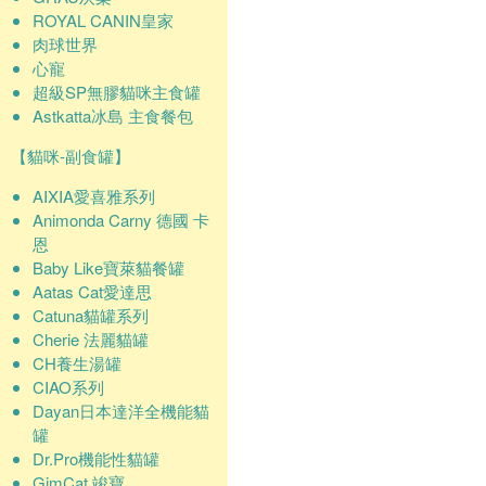
ROYAL CANIN皇家
肉球世界
心寵
超級SP無膠貓咪主食罐
Astkatta冰島 主食餐包
【貓咪-副食罐】
AIXIA愛喜雅系列
Animonda Carny 德國 卡
恩
Baby Like寶萊貓餐罐
Aatas Cat愛達思
Catuna貓罐系列
Cherie 法麗貓罐
CH養生湯罐
CIAO系列
Dayan日本達洋全機能貓
罐
Dr.Pro機能性貓罐
GimCat 竣寶