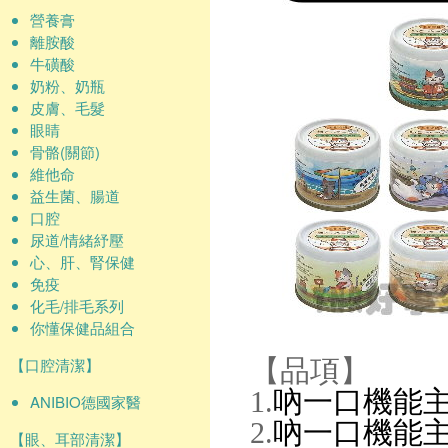
營養膏
離胺酸
牛磺酸
奶粉、奶瓶
皮膚、毛髮
眼睛
骨骼(關節)
維他命
益生菌、腸道
口腔
尿道/情緒紓壓
心、肝、腎保健
免疫
化毛/排毛系列
你懂保健品組合
【口腔清潔】
【品項】
1.
吶一口機能主食
ANIBIO德國家醫
2.
吶一口機能主食
【眼、耳部清潔】