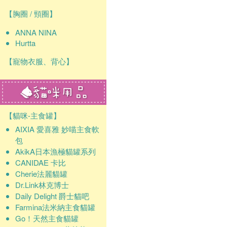
【胸圈 / 頸圈】
ANNA NINA
Hurtta
【寵物衣服、背心】
【貓咪-主食罐】
AIXIA 愛喜雅 妙喵主食軟
包
AkikA日本漁極貓罐系列
CANIDAE 卡比
Cherie法麗貓罐
Dr.Link林克博士
Daily Delight 爵士貓吧
Farmina法米納主食貓罐
Go！天然主食貓罐