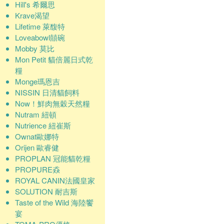
Hill's 希爾思
Krave渴望
Lifetime 萊馥特
Loveabowl囍碗
Mobby 莫比
Mon Petit 貓倍麗日式乾
糧
Monge瑪恩吉
NISSIN 日清貓飼料
Now！鮮肉無穀天然糧
Nutram 紐頓
Nutrience 紐崔斯
Ownat歐娜特
Orijen 歐睿健
PROPLAN 冠能貓乾糧
PROPURE猋
ROYAL CANIN法國皇家
SOLUTION 耐吉斯
Taste of the Wild 海陸饗
宴