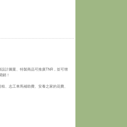
師設計圖案、特製商品可推廣TNR，並可增
開銷！
房租、志工車馬補助費、安養之家的花費、
！