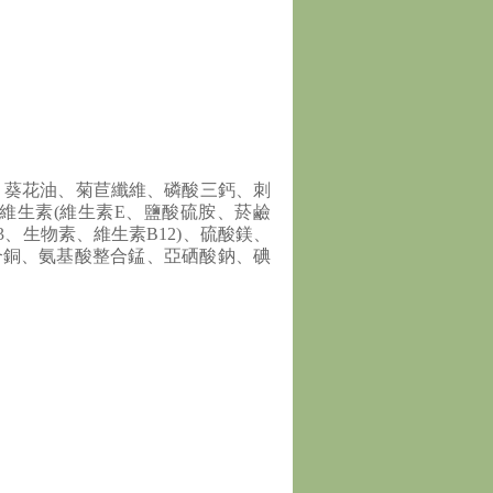
、葵花油、菊苣纖維、磷酸三鈣、刺
維生素(維生素E、鹽酸硫胺、菸鹼
、生物素、維生素B12)、硫酸鎂、
合銅、氨基酸整合錳、亞硒酸鈉、碘