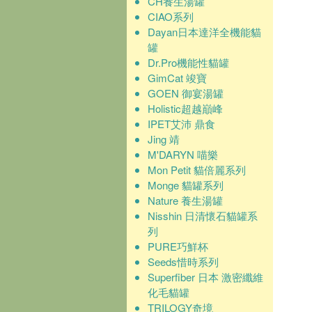
CH養生湯罐
CIAO系列
Dayan日本達洋全機能貓
罐
Dr.Pro機能性貓罐
GimCat 竣寶
GOEN 御宴湯罐
Holistic超越巔峰
IPET艾沛 鼎食
Jing 靖
M'DARYN 喵樂
Mon Petit 貓倍麗系列
Monge 貓罐系列
Nature 養生湯罐
Nisshin 日清懷石貓罐系
列
PURE巧鮮杯
Seeds惜時系列
Superfiber 日本 激密纖維
化毛貓罐
TRILOGY奇境