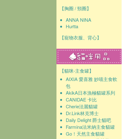
【胸圈 / 頸圈】
ANNA NINA
Hurtta
【寵物衣服、背心】
【貓咪-主食罐】
AIXIA 愛喜雅 妙喵主食軟
包
AkikA日本漁極貓罐系列
CANIDAE 卡比
Cherie法麗貓罐
Dr.Link林克博士
Daily Delight 爵士貓吧
Farmina法米納主食貓罐
Go！天然主食貓罐