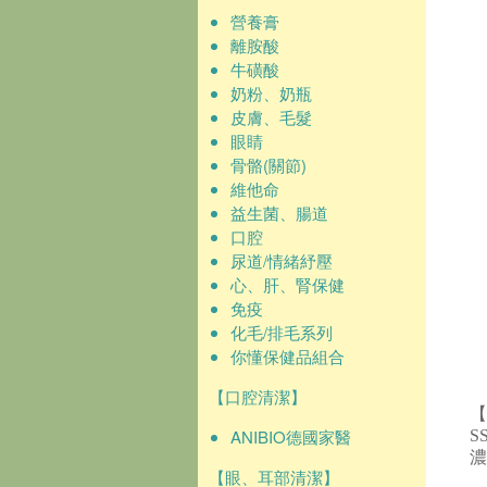
營養膏
離胺酸
牛磺酸
奶粉、奶瓶
皮膚、毛髮
眼睛
骨骼(關節)
維他命
益生菌、腸道
口腔
尿道/情緒紓壓
心、肝、腎保健
免疫
化毛/排毛系列
你懂保健品組合
【口腔清潔】
【
ANIBIO德國家醫
S
濃
【眼、耳部清潔】