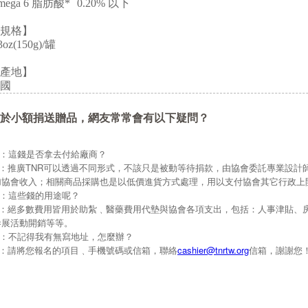
mega 6 脂肪酸*
0.20% 以下
規格】
3oz(150g)/罐
產地】
國
於小額捐送贈品，網友常常會有以下疑問？
Q：這錢是否拿去付給廠商？
A：推廣TNR可以透過不同形式，不該只是被動等待捐款，由協會委託專業設計
加協會收入；相關商品採購也是以低價進貨方式處理，用以支付協會其它行政上
Q：這些錢的用途呢？
A：絕多數費用皆用於助紮﹑醫藥費用代墊與協會各項支出，包括：人事津貼、
參展活動開銷等等。
Q：不記得我有無寫地址，怎麼辦？
A：請將您報名的項目﹑手機號碼或信箱，聯絡
cashier@tnrtw.org
信箱，謝謝您