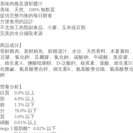
美味肉條及濃郁醬汁
美味、天然、100% 無麩質
提供完整均衡的每日餵食
方便食用的設計
不含加工肉類副食品、小麥、玉米或豆類
完美的水分攝取來源
商品成分】
去骨鮮雞肉、新鮮鮪魚、鮮雞湯汁、水分、天然香料、木薯澱粉
槐豆膠、氯化鉀、瓜爾膠、氯化鈉、碳酸鈉、牛磺酸、黃原膠、
、維生素A、鹽酸吡哆醇、D-泛酸鈣、核黃素、葉酸、維生素D3
氯化膽鹼、氨基酸整合鋅、維生素K、氨基酸整合鐵、氨基酸整
鉀
營養分析】
白質
9.0% 以上
肪
4.0% 以上
維
1.5% 以下
分
78.0% 以下
質
3.0% 以下
磺酸
0.01% 以上
mega 3 脂肪酸*
0.02% 以下