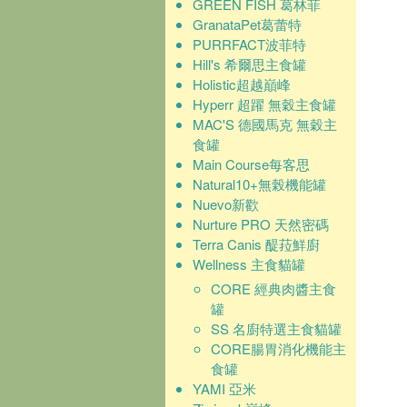
GREEN FISH 葛林菲
GranataPet葛蕾特
PURRFACT波菲特
Hill's 希爾思主食罐
Holistic超越巔峰
Hyperr 超躍 無穀主食罐
MAC'S 德國馬克 無穀主
食罐
Main Course每客思
Natural10+無榖機能罐
Nuevo新歡
Nurture PRO 天然密碼
Terra Canis 醍菈鮮廚
Wellness 主食貓罐
CORE 經典肉醬主食
罐
SS 名廚特選主食貓罐
CORE腸胃消化機能主
食罐
YAMI 亞米