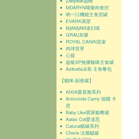
Ziwipeak巔峰
MDARYN喵樂肉食控
吶一口機能主食泥罐
EVARK渴望
MjAMjAM迷幻喵
GRAU灰樂
ROYAL CANIN皇家
肉球世界
心寵
超級SP無膠貓咪主食罐
Astkatta冰島 主食餐包
【貓咪-副食罐】
AIXIA愛喜雅系列
Animonda Carny 德國 卡
恩
Baby Like寶萊貓餐罐
Aatas Cat愛達思
Catuna貓罐系列
Cherie 法麗貓罐