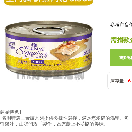
參考市售價:
需捐款
我要認
庫存量：
6
商品特色】
S 名廚特選主食罐系列提供多樣性選擇，滿足您愛貓的渴望。每
郁醬汁，由我們親手製作，為您獻上不妥協的美味。