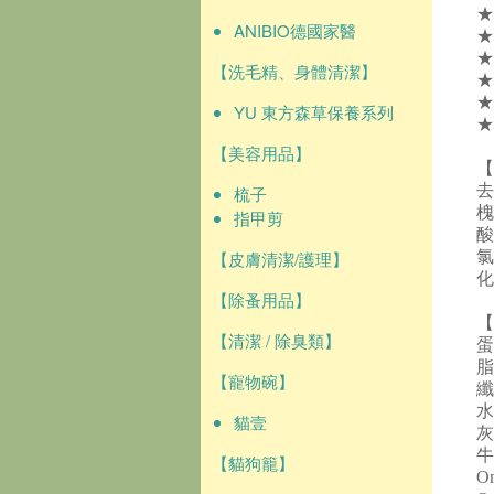
★
ANIBIO德國家醫
★
★
【洗毛精、身體清潔】
★
★
YU 東方森草保養系列
★
【美容用品】
【
梳子
指甲剪
酸
【皮膚清潔/護理】
化
【除蚤用品】
【
【清潔 / 除臭類】
蛋
脂
【寵物碗】
纖
水
貓壹
灰
牛
【貓狗籠】
O