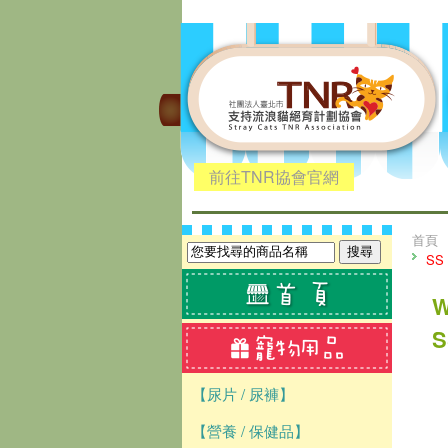
前往TNR協會官網
首頁
S
S
【尿片 / 尿褲】
【營養 / 保健品】