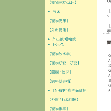
O
【寵物涼枕/涼床】
涼床
【
5.
【寵物窩床】
【
【外出提籠】
泰
外出籠/運輸籠
關
外出包
【寵物飲水器】
【寵物頸套、頭套】
【圍欄 / 樓梯】
【飼料儲存桶】
TNR飼料真空保鮮桶
【舒壓 / 行為訓練】
【寵物推車】