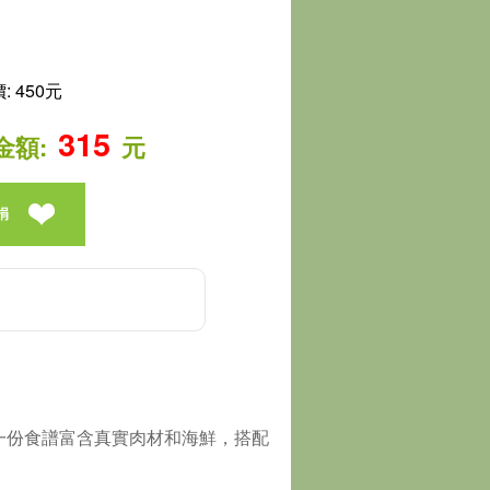
 450元
315
金額:
元
捐
一份食譜富含真實肉材和海鮮，搭配