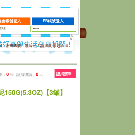
員
|
密碼查詢
|
無法登入請按此
│
志工區
0
0
認捐清單
量：
筆│認捐總額：
元
50G(5.3OZ)【3罐】