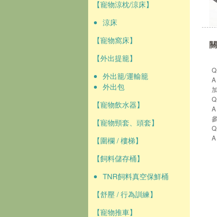
【寵物涼枕/涼床】
涼床
【寵物窩床】
關
【外出提籠】
外出籠/運輸籠
外出包
【寵物飲水器】
【寵物頸套、頭套】
【圍欄 / 樓梯】
【飼料儲存桶】
TNR飼料真空保鮮桶
【舒壓 / 行為訓練】
【寵物推車】