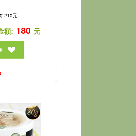
 210元
180
金額:
元
捐
6