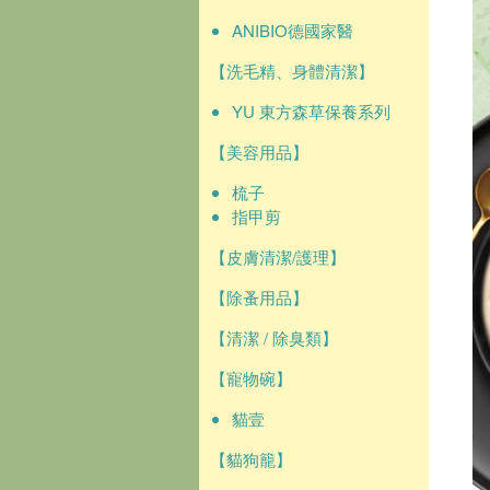
ANIBIO德國家醫
【洗毛精、身體清潔】
YU 東方森草保養系列
【美容用品】
梳子
指甲剪
【皮膚清潔/護理】
【除蚤用品】
【清潔 / 除臭類】
【寵物碗】
貓壹
【貓狗籠】