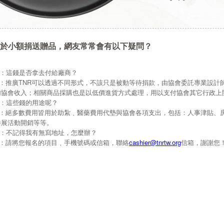
於小額捐送贈品，網友常常會有以下疑問？
Q：這錢是否拿去付給廠商？
A：推廣TNR可以透過不同形式，不該只是被動等待捐款，由協會委託專業設計
加協會收入；相關商品採購也是以低價進貨方式處理，用以支付協會其它行政上
Q：這些錢的用途呢？
A：絕多數費用皆用於助紮﹑醫藥費用代墊與協會各項支出，包括：人事津貼、
參展活動開銷等等。
Q：不記得我有無寫地址，怎麼辦？
A：請將您報名的項目﹑手機號碼或信箱，聯絡
cashier@tnrtw.org
信箱，謝謝您