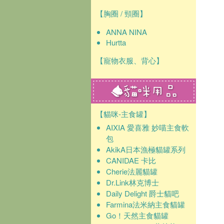
【胸圈 / 頸圈】
ANNA NINA
Hurtta
【寵物衣服、背心】
【貓咪-主食罐】
AIXIA 愛喜雅 妙喵主食軟
包
AkikA日本漁極貓罐系列
CANIDAE 卡比
Cherie法麗貓罐
Dr.Link林克博士
Daily Delight 爵士貓吧
Farmina法米納主食貓罐
Go！天然主食貓罐