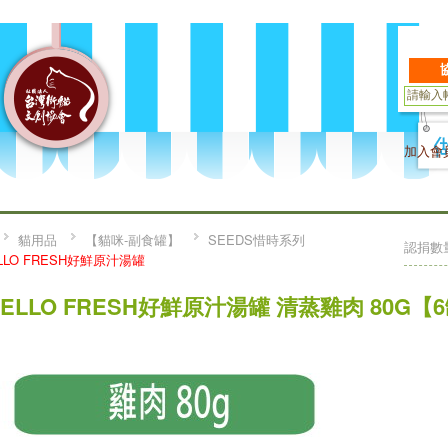
加入會
貓用品
【貓咪-副食罐】
SEEDS惜時系列
認捐數
LLO FRESH好鮮原汁湯罐
HELLO FRESH好鮮原汁湯罐 清蒸雞肉 80G【