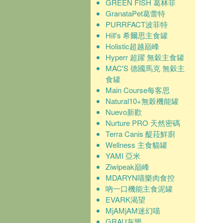
GREEN FISH 葛林菲
GranataPet葛蕾特
PURRFACT波菲特
Hill's 希爾思主食罐
Holistic超越巔峰
Hyperr 超躍 無穀主食罐
MAC'S 德國馬克 無穀主
食罐
Main Course每客思
Natural10+無榖機能罐
Nuevo新歡
Nurture PRO 天然密碼
Terra Canis 醍菈鮮廚
Wellness 主食貓罐
YAMI 亞米
Ziwipeak巔峰
MDARYN喵樂肉食控
吶一口機能主食泥罐
EVARK渴望
MjAMjAM迷幻喵
GRAU灰樂