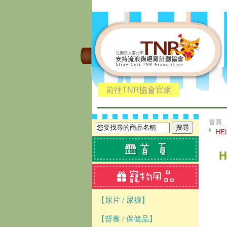
前往TNR協會官網
首頁
HE
【尿片 / 尿褲】
【營養 / 保健品】