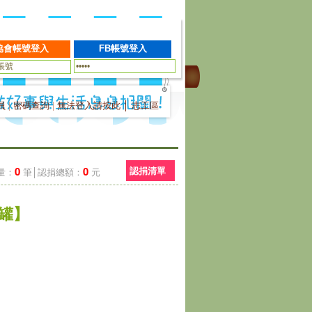
員
|
密碼查詢
|
無法登入請按此
│
志工區
0
0
認捐清單
量：
筆│認捐總額：
元
6罐】