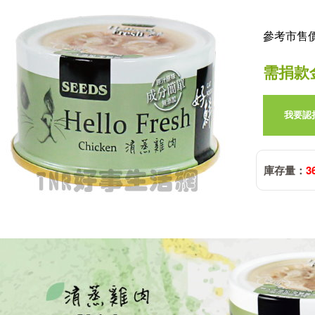
參考市售價:
需捐款
我要認
庫存量：
3