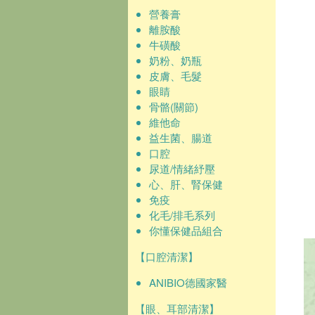
營養膏
離胺酸
牛磺酸
奶粉、奶瓶
皮膚、毛髮
眼睛
骨骼(關節)
維他命
益生菌、腸道
口腔
尿道/情緒紓壓
心、肝、腎保健
免疫
化毛/排毛系列
你懂保健品組合
【口腔清潔】
ANIBIO德國家醫
【眼、耳部清潔】