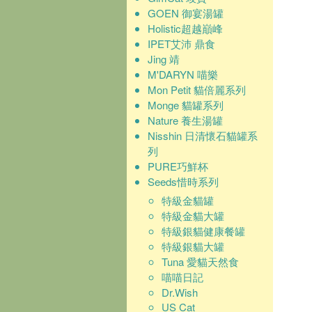
GOEN 御宴湯罐
Holistic超越巔峰
IPET艾沛 鼎食
Jing 靖
M'DARYN 喵樂
Mon Petit 貓倍麗系列
Monge 貓罐系列
Nature 養生湯罐
Nisshin 日清懷石貓罐系
列
PURE巧鮮杯
Seeds惜時系列
特級金貓罐
特級金貓大罐
特級銀貓健康餐罐
特級銀貓大罐
Tuna 愛貓天然食
喵喵日記
Dr.Wish
US Cat