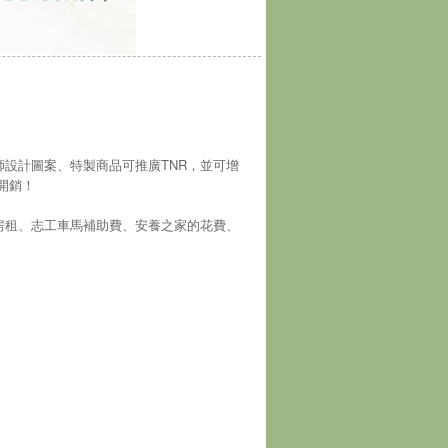
師設計圖案、特製商品可推廣TNR，並可增
開銷！
房租、志工車馬補助費、安養之家的花費、
！