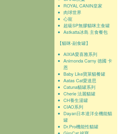
ROYAL CANIN皇家
肉球世界
心寵
超級SP無膠貓咪主食罐
Astkatta冰島 主食餐包
【貓咪-副食罐】
AIXIA愛喜雅系列
Animonda Carny 德國 卡
恩
Baby Like寶萊貓餐罐
Aatas Cat愛達思
Catuna貓罐系列
Cherie 法麗貓罐
CH養生湯罐
CIAO系列
Dayan日本達洋全機能貓
罐
Dr.Pro機能性貓罐
GimCat 竣寶