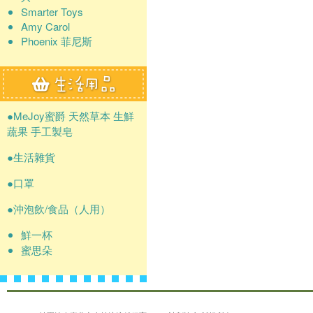
Smarter Toys
Amy Carol
Phoenix 菲尼斯
●MeJoy蜜爵 天然草本 生鮮
蔬果 手工製皂
●生活雜貨
●口罩
●沖泡飲/食品（人用）
鮮一杯
蜜思朵