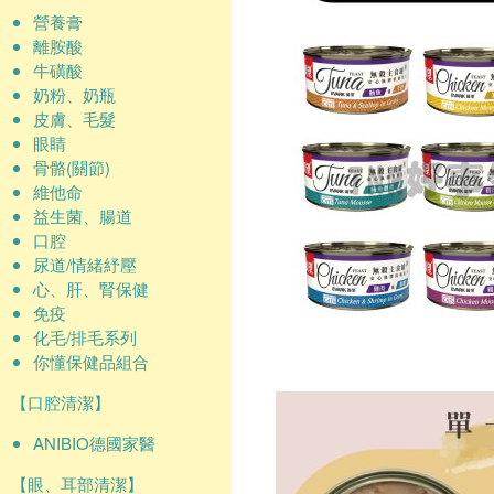
營養膏
離胺酸
牛磺酸
奶粉、奶瓶
皮膚、毛髮
眼睛
骨骼(關節)
維他命
益生菌、腸道
口腔
尿道/情緒紓壓
心、肝、腎保健
免疫
化毛/排毛系列
你懂保健品組合
【口腔清潔】
ANIBIO德國家醫
【眼、耳部清潔】