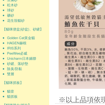
松木砂
球砂
礦砂
花生殼貓砂
【貓咪便盆(砂盆)、砂鏟】
Golden Cat黃金貓
HAGEN赫根
IRIS系列
PeeWee必威
Unicharm日本嬌聯
砂鏟、落砂墊
除臭/防黏
雙層
【貓咪抓板】
貓壹
貓抓板
※以上品項依
【貓咪跳台/抓柱】