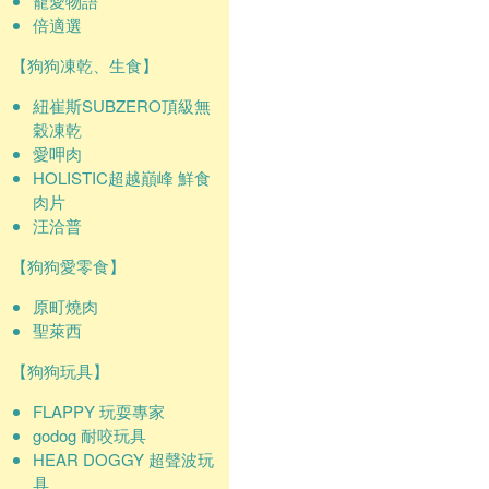
寵愛物語
倍適選
【狗狗凍乾、生食】
紐崔斯SUBZERO頂級無
穀凍乾
愛呷肉
HOLISTIC超越巔峰 鮮食
肉片
汪洽普
【狗狗愛零食】
原町燒肉
聖萊西
【狗狗玩具】
FLAPPY 玩耍專家
godog 耐咬玩具
HEAR DOGGY 超聲波玩
具