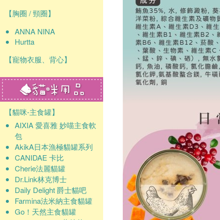
【胸圈 / 頸圈】
ANNA NINA
Hurtta
【寵物衣服、背心】
【貓咪-主食罐】
AIXIA 愛喜雅 妙喵主食軟
包
AkikA日本漁極貓罐系列
CANIDAE 卡比
Cherie法麗貓罐
Dr.Link林克博士
Daily Delight 爵士貓吧
Farmina法米納主食貓罐
Go！天然主食貓罐