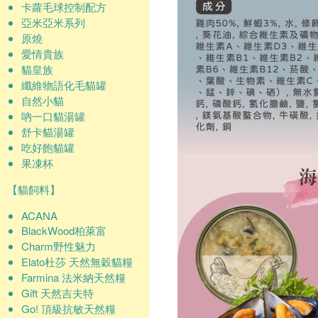
卡蘿毛球控制配方
亞米亞米系列
原燒
愛情貴族
貓皇族
纖維物語化毛貓罐
自然小貓
吶一口貓湯罐
舒卡貓湯罐
吃好飽貓罐
果凍杯
【貓飼料】
ACANA
BlackWood柏萊富
Charm野性魅力
Elato杜莎 天然無穀貓糧
Farmina 法米納天然糧
Gift 天然吉夫特
Go! 頂級抗敏天然糧