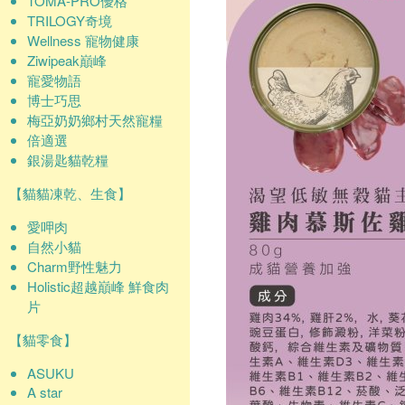
TOMA-PRO優格
TRILOGY奇境
Wellness 寵物健康
Ziwipeak巔峰
寵愛物語
博士巧思
梅亞奶奶鄉村天然寵糧
倍適選
銀湯匙貓乾糧
【貓貓凍乾、生食】
愛呷肉
自然小貓
Charm野性魅力
Holistic超越巔峰 鮮食肉
片
【貓零食】
ASUKU
A star