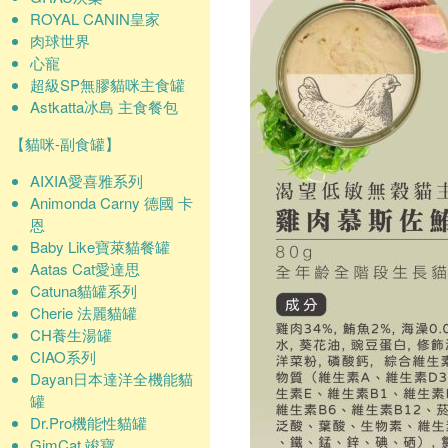
ROYAL CANIN皇家
肉球世界
心寵
超級SP無膠貓咪主食罐
Astkatta冰島 主食餐包
【貓咪-副食罐】
AIXIA愛喜雅系列
Animonda Carny 德國 卡
恩
Baby Like寶萊貓餐罐
Aatas Cat愛達思
Catuna貓罐系列
Cherie 法麗貓罐
CH養生湯罐
CIAO系列
Dayan日本達洋全機能貓
罐
Dr.Pro機能性貓罐
GimCat 竣寶