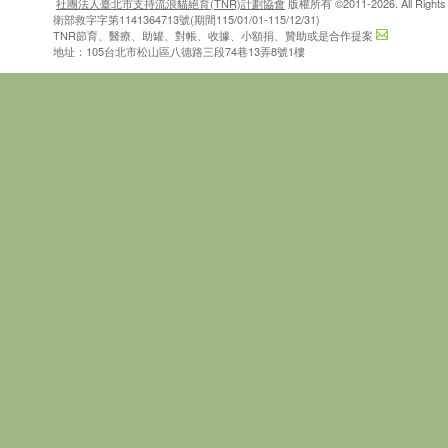
社團法人臺北市支持流浪貓絕育(TNR)計劃協會
版權所有 ©2011-2026. All Rights 
衛部救字字第1141364713號(期間115/01/01-115/12/31)
TNR節育、醫療、助罐、對帳、收據、小額捐、贊助或是合作提案
地址：105台北市松山區八德路三段74巷13弄8號1樓