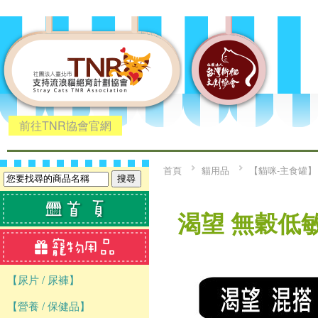
前往TNR協會官網
首頁
貓用品
【貓咪-主食罐】
渴望 無穀低敏
【尿片 / 尿褲】
【營養 / 保健品】