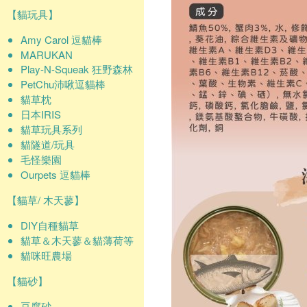
【貓玩具】
Amy Carol 逗貓棒
MARUKAN
Play-N-Squeak 狂野森林
PetChu沛啾逗貓棒
貓草枕
日本IRIS
貓草玩具系列
貓隧道/玩具
毛怪樂園
Ourpets 逗貓棒
【貓草/ 木天蓼】
DIY自種貓草
貓草＆木天蓼＆貓薄荷等
貓咪旺農場
【貓砂】
豆腐砂