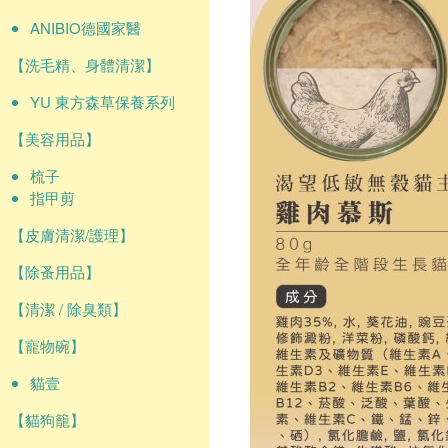
ANIBIO德國家醫
【洗毛精、身體清潔】
YU 東方森草保養系列
【美容用品】
梳子
指甲剪
【皮膚清潔/護理】
【除蚤用品】
【清潔 / 除臭類】
【寵物碗】
貓壹
【貓狗籠】