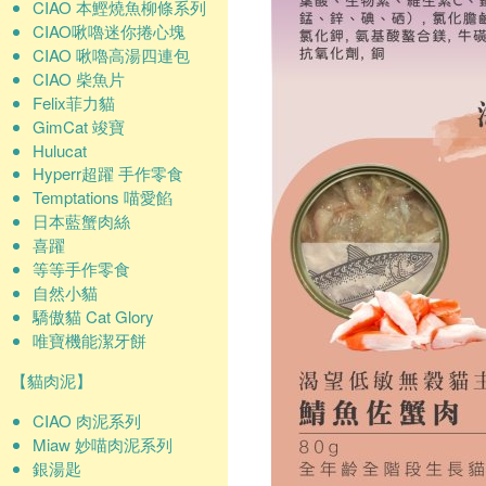
CIAO 本鰹燒魚柳條系列
CIAO啾嚕迷你捲心塊
CIAO 啾嚕高湯四連包
CIAO 柴魚片
Felix菲力貓
GimCat 竣寶
Hulucat
Hyperr超躍 手作零食
Temptations 喵愛餡
日本藍蟹肉絲
喜躍
等等手作零食
自然小貓
驕傲貓 Cat Glory
唯寶機能潔牙餅
【貓肉泥】
CIAO 肉泥系列
Miaw 妙喵肉泥系列
銀湯匙