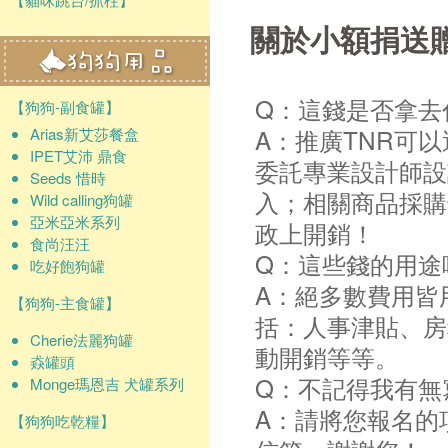
關於小額捐送
Q：這錢是否拿去
【狗狗-副食罐】
A：推廣TNR可
Arias新艾莎餐盒
IPET艾沛 鼎食
委託專業設計師設
Seeds 惜時
入；相關商品採購
Wild calling狗罐
亞米亞米系列
政上開銷！
食尚汪汪
Q：這些錢的用途
吃好飽狗罐
A：絕多數費用皆
【狗狗-主食罐】
括：人事津貼、房
Cherie法麗狗罐
動開銷等等。
猋罐頭
Q：不記得我有無
Monge瑪恩吉 犬罐系列
A：請將您報名的
【狗狗吃乾糧】