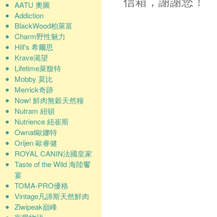
信箱，謝謝您！
AATU 奧圖
Addiction
BlackWood柏萊富
Charm野性魅力
Hill's 希爾思
Krave渴望
Lifetime萊馥特
Mobby 莫比
Merrick奇跡
Now! 鮮肉無穀天然糧
Nutram 紐頓
Nutrience 紐崔斯
Ownat歐娜特
Orijen 歐睿健
ROYAL CANIN法國皇家
Taste of the Wild 海陸饗
宴
TOMA-PRO優格
Vintage凡諦斯天然鮮肉
Ziwipeak巔峰