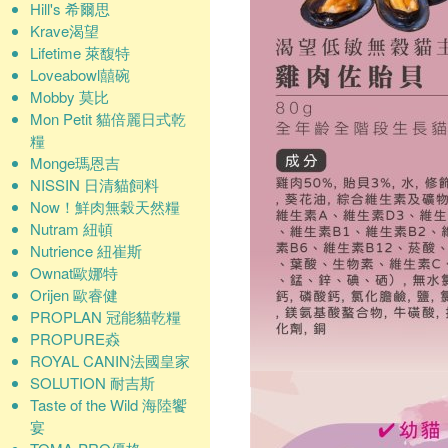
Hill's 希爾思
Krave渴望
Lifetime 萊馥特
Loveabowl囍碗
Mobby 莫比
Mon Petit 貓倍麗日式乾
糧
Monge瑪恩吉
NISSIN 日清貓飼料
Now！鮮肉無穀天然糧
Nutram 紐頓
Nutrience 紐崔斯
Ownat歐娜特
Orijen 歐睿健
PROPLAN 冠能貓乾糧
PROPURE猋
ROYAL CANIN法國皇家
SOLUTION 耐吉斯
Taste of the Wild 海陸饗
宴