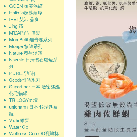
GOEN 御宴湯罐
Holistic超越巔峰
IPET艾沛 鼎食
Jing 靖
M'DARYN 喵樂
Mon Petit 貓倍麗系列
Monge 貓罐系列
Nature 養生湯罐
Nisshin 日清懷石貓罐系
列
PURE巧鮮杯
Seeds惜時系列
Superfiber 日本 激密纖維
化毛貓罐
TRILOGY奇境
unicharm 日本 銀湯匙貓
罐
Vichi 維齊
Water Go
Wellness CoreDD寵鮮杯