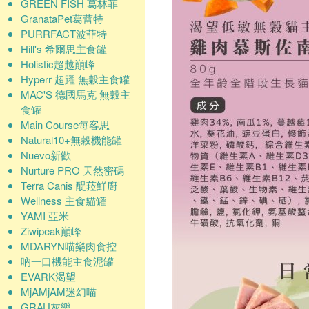
GREEN FISH 葛林菲
GranataPet葛蕾特
PURRFACT波菲特
Hill's 希爾思主食罐
Holistic超越巔峰
Hyperr 超躍 無穀主食罐
MAC'S 德國馬克 無穀主
食罐
Main Course每客思
Natural10+無榖機能罐
Nuevo新歡
Nurture PRO 天然密碼
Terra Canis 醍菈鮮廚
Wellness 主食貓罐
YAMI 亞米
Ziwipeak巔峰
MDARYN喵樂肉食控
吶一口機能主食泥罐
EVARK渴望
MjAMjAM迷幻喵
GRAU灰樂