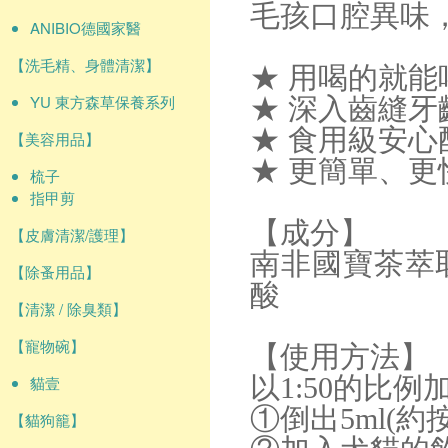
毛孩口腔異味
ANIBIO德國家醫
【洗毛精、身體清潔】
★ 用喝的就能
YU 東方森草保養系列
★ 深入齒縫牙
★ 食用級安心
【美容用品】
★ 更簡單、
梳子
指甲剪
【成分】
【皮膚清潔/護理】
南非國寶茶萃
【除蚤用品】
酸
【清潔 / 除臭類】
【寵物碗】
【使用方法】
以1:50的比
貓壹
①倒出5ml(約
【貓狗籠】