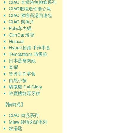
CIAO 本鰹燒魚柳條系列
CIAO啾嚕迷你捲心塊
CIAO 啾嚕高湯四連包
CIAO 柴魚片
Felix菲力貓
GimCat 竣寶
Hulucat
Hyperr超躍 手作零食
Temptations 喵愛餡
日本藍蟹肉絲
喜躍
等等手作零食
自然小貓
驕傲貓 Cat Glory
唯寶機能潔牙餅
【貓肉泥】
CIAO 肉泥系列
Miaw 妙喵肉泥系列
銀湯匙