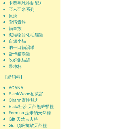
卡蘿毛球控制配方
亞米亞米系列
原燒
愛情貴族
貓皇族
纖維物語化毛貓罐
自然小貓
吶一口貓湯罐
舒卡貓湯罐
吃好飽貓罐
果凍杯
【貓飼料】
ACANA
BlackWood柏萊富
Charm野性魅力
Elato杜莎 天然無穀貓糧
Farmina 法米納天然糧
Gift 天然吉夫特
Go! 頂級抗敏天然糧