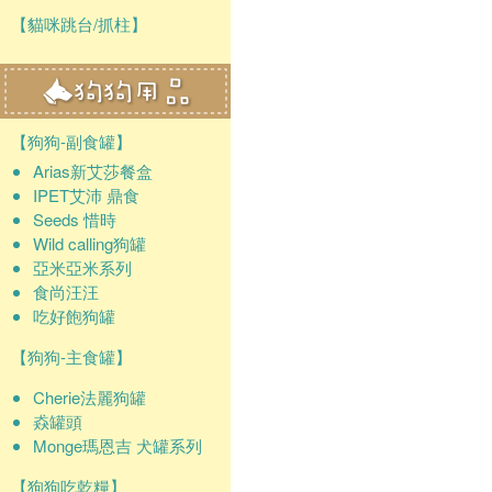
【貓咪跳台/抓柱】
【狗狗-副食罐】
Arias新艾莎餐盒
IPET艾沛 鼎食
Seeds 惜時
Wild calling狗罐
亞米亞米系列
食尚汪汪
吃好飽狗罐
【狗狗-主食罐】
Cherie法麗狗罐
猋罐頭
Monge瑪恩吉 犬罐系列
【狗狗吃乾糧】