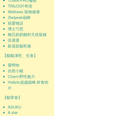
TOMA-PRO優格
TRILOGY奇境
Wellness 寵物健康
Ziwipeak巔峰
寵愛物語
博士巧思
梅亞奶奶鄉村天然寵糧
倍適選
銀湯匙貓乾糧
【貓貓凍乾、生食】
愛呷肉
自然小貓
Charm野性魅力
Holistic超越巔峰 鮮食肉
片
【貓零食】
ASUKU
A star