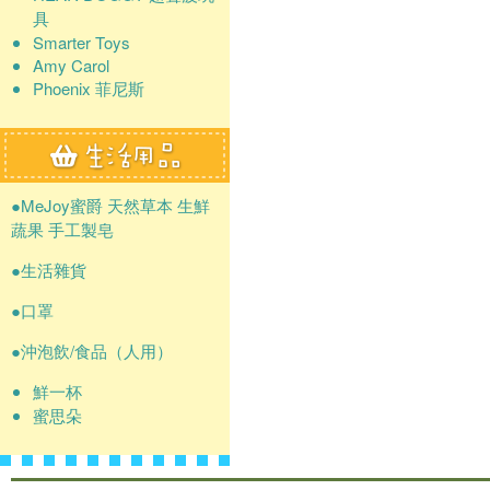
具
Smarter Toys
Amy Carol
Phoenix 菲尼斯
●MeJoy蜜爵 天然草本 生鮮
蔬果 手工製皂
●生活雜貨
●口罩
●沖泡飲/食品（人用）
鮮一杯
蜜思朵