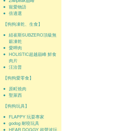
Ziwipeak巔峰
寵愛物語
倍適選
【狗狗凍乾、生食】
紐崔斯SUBZERO頂級無
穀凍乾
愛呷肉
HOLISTIC超越巔峰 鮮食
肉片
汪洽普
【狗狗愛零食】
原町燒肉
聖萊西
【狗狗玩具】
FLAPPY 玩耍專家
godog 耐咬玩具
HEAR DOGGY 超聲波玩