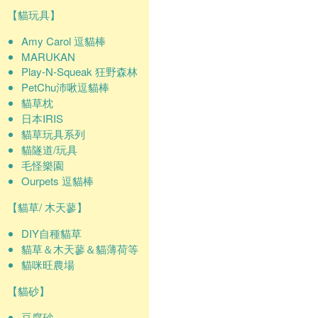
【貓玩具】
Amy Carol 逗貓棒
MARUKAN
Play-N-Squeak 狂野森林
PetChu沛啾逗貓棒
貓草枕
日本IRIS
貓草玩具系列
貓隧道/玩具
毛怪樂園
Ourpets 逗貓棒
【貓草/ 木天蓼】
DIY自種貓草
貓草＆木天蓼＆貓薄荷等
貓咪旺農場
【貓砂】
豆腐砂