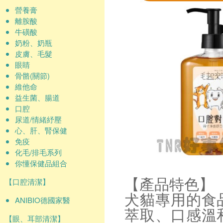
營養膏
離胺酸
牛磺酸
奶粉、奶瓶
皮膚、毛髮
眼睛
骨骼(關節)
維他命
益生菌、腸道
口腔
尿道/情緒紓壓
心、肝、腎保健
免疫
化毛/排毛系列
你懂保健品組合
【口腔清潔】
【產品特色】
犬貓專用的食
ANIBIO德國家醫
萃取、口感溫
【眼、耳部清潔】