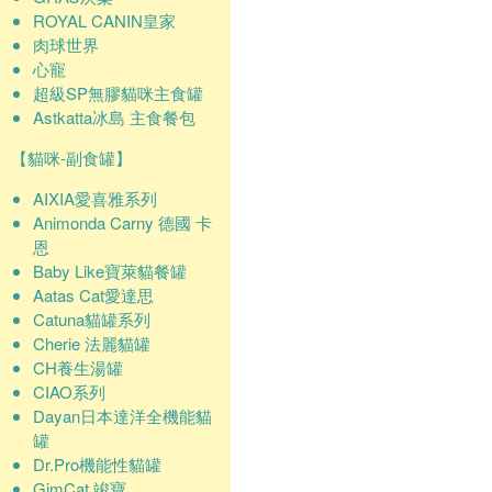
ROYAL CANIN皇家
肉球世界
心寵
超級SP無膠貓咪主食罐
Astkatta冰島 主食餐包
【貓咪-副食罐】
AIXIA愛喜雅系列
Animonda Carny 德國 卡
恩
Baby Like寶萊貓餐罐
Aatas Cat愛達思
Catuna貓罐系列
Cherie 法麗貓罐
CH養生湯罐
CIAO系列
Dayan日本達洋全機能貓
罐
Dr.Pro機能性貓罐
GimCat 竣寶