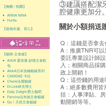
③建議搭配潔
【胸圈 / 頸圈】
腔健康更加分
ANNA NINA
Hurtta
關於小額捐送
【寵物衣服、背心】
Q：這錢是否拿去
A：推廣TNR可
【貓咪-主食罐】
委託專業設計師設
AIXIA 愛喜雅 妙喵主食軟
入；相關商品採購
包
政上開銷！
AkikA日本漁極貓罐系列
CANIDAE 卡比
Q：這些錢的用途
Cherie法麗貓罐
A：絕多數費用皆
Dr.Link林克博士
Daily Delight 爵士貓吧
括：人事津貼、房
Farmina法米納主食貓罐
動開銷等等。
Go！天然主食貓罐