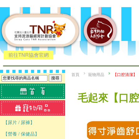
前往TNR協會官網
首頁
寵物用品
【口腔清潔】
毛起來【口腔
【尿片 / 尿褲】
【營養 / 保健品】