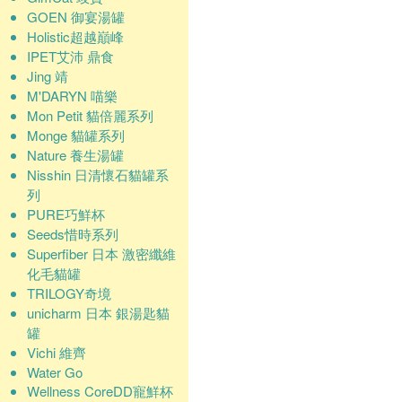
GOEN 御宴湯罐
Holistic超越巔峰
IPET艾沛 鼎食
Jing 靖
M'DARYN 喵樂
Mon Petit 貓倍麗系列
Monge 貓罐系列
Nature 養生湯罐
Nisshin 日清懷石貓罐系
列
PURE巧鮮杯
Seeds惜時系列
Superfiber 日本 激密纖維
化毛貓罐
TRILOGY奇境
unicharm 日本 銀湯匙貓
罐
Vichi 維齊
Water Go
Wellness CoreDD寵鮮杯