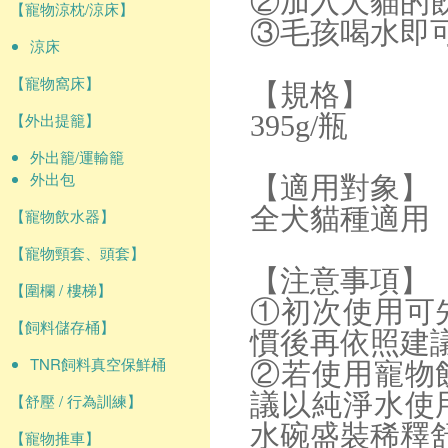
②加入犬貓的飲用
【寵物涼枕/涼床】
③毛孩喝水即
涼床
【寵物窩床】
【規格】
【外出提籠】
395g/瓶
外出籠/運輸籠
外出包
【適用對象】
全犬貓種適用
【寵物飲水器】
【寵物頸套、頭套】
【注意事項】
【圍欄 / 樓梯】
①初次使用可
【飼料儲存桶】
慣後再依照建
TNR飼料真空保鮮桶
②若使用寵物
議以純淨水使
【舒壓 / 行為訓練】
水碗盛裝稀釋
【寵物推車】