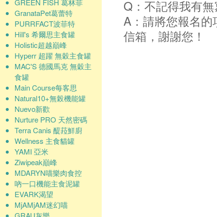
GREEN FISH 葛林菲
Q：不記得我有無
GranataPet葛蕾特
A：請將您報名的
PURRFACT波菲特
信箱，謝謝您！
Hill's 希爾思主食罐
Holistic超越巔峰
Hyperr 超躍 無穀主食罐
MAC'S 德國馬克 無穀主
食罐
Main Course每客思
Natural10+無榖機能罐
Nuevo新歡
Nurture PRO 天然密碼
Terra Canis 醍菈鮮廚
Wellness 主食貓罐
YAMI 亞米
Ziwipeak巔峰
MDARYN喵樂肉食控
吶一口機能主食泥罐
EVARK渴望
MjAMjAM迷幻喵
GRAU灰樂