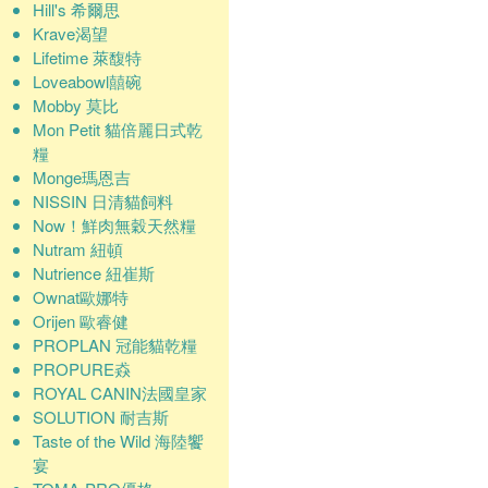
Hill's 希爾思
Krave渴望
Lifetime 萊馥特
Loveabowl囍碗
Mobby 莫比
Mon Petit 貓倍麗日式乾
糧
Monge瑪恩吉
NISSIN 日清貓飼料
Now！鮮肉無穀天然糧
Nutram 紐頓
Nutrience 紐崔斯
Ownat歐娜特
Orijen 歐睿健
PROPLAN 冠能貓乾糧
PROPURE猋
ROYAL CANIN法國皇家
SOLUTION 耐吉斯
Taste of the Wild 海陸饗
宴