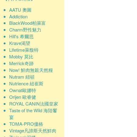
AATU 奧圖
Addiction
BlackWood柏萊富
Charm野性魅力
Hill's 希爾思
Krave渴望
Lifetime萊馥特
Mobby 莫比
Merrick奇跡
Now! 鮮肉無穀天然糧
Nutram 紐頓
Nutrience 紐崔斯
Ownat歐娜特
Orijen 歐睿健
ROYAL CANIN法國皇家
Taste of the Wild 海陸饗
宴
TOMA-PRO優格
Vintage凡諦斯天然鮮肉