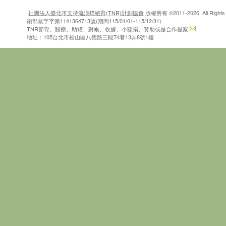
社團法人臺北市支持流浪貓絕育(TNR)計劃協會
版權所有 ©2011-2026. All Rights 
衛部救字字第1141364713號(期間115/01/01-115/12/31)
TNR節育、醫療、助罐、對帳、收據、小額捐、贊助或是合作提案
地址：105台北市松山區八德路三段74巷13弄8號1樓