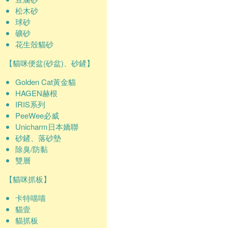
松木砂
球砂
礦砂
花生殼貓砂
【貓咪便盆(砂盆)、砂鏟】
Golden Cat黃金貓
HAGEN赫根
IRIS系列
PeeWee必威
Unicharm日本嬌聯
砂鏟、落砂墊
除臭/防黏
雙層
【貓咪抓板】
卡特喵喵
貓壹
貓抓板