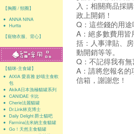
入；相關商品採購
【胸圈 / 頸圈】
政上開銷！
ANNA NINA
Q：這些錢的用途
Hurtta
A：絕多數費用皆
【寵物衣服、背心】
括：人事津貼、房
動開銷等等。
Q：不記得我有無
【貓咪-主食罐】
A：請將您報名的
AIXIA 愛喜雅 妙喵主食軟
信箱，謝謝您！
包
AkikA日本漁極貓罐系列
CANIDAE 卡比
Cherie法麗貓罐
Dr.Link林克博士
Daily Delight 爵士貓吧
Farmina法米納主食貓罐
Go！天然主食貓罐