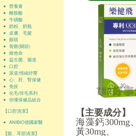
營養膏
離胺酸
牛磺酸
奶粉、奶瓶
皮膚、毛髮
眼睛
骨骼(關節)
維他命
益生菌、腸道
口腔
尿道/情緒紓壓
心、肝、腎保健
免疫
化毛/排毛系列
你懂保健品組合
【口腔清潔】
【主要成分】
海藻鈣300mg
ANIBIO德國家醫
黃30mg、
【眼、耳部清潔】