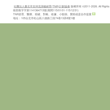
社團法人臺北市支持流浪貓絕育(TNR)計劃協會
版權所有 ©2011-2026. All Rights 
衛部救字字第1141364713號(期間115/01/01-115/12/31)
TNR節育、醫療、助罐、對帳、收據、小額捐、贊助或是合作提案
地址：105台北市松山區八德路三段74巷13弄8號1樓