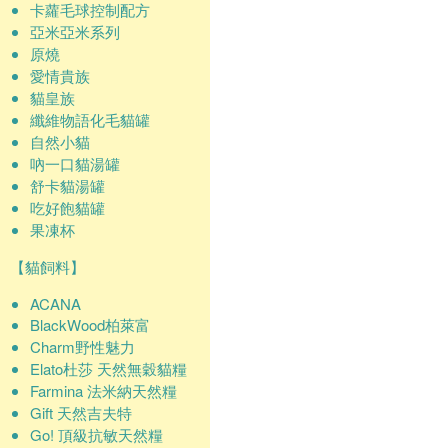
卡蘿毛球控制配方
亞米亞米系列
原燒
愛情貴族
貓皇族
纖維物語化毛貓罐
自然小貓
吶一口貓湯罐
舒卡貓湯罐
吃好飽貓罐
果凍杯
【貓飼料】
ACANA
BlackWood柏萊富
Charm野性魅力
Elato杜莎 天然無穀貓糧
Farmina 法米納天然糧
Gift 天然吉夫特
Go! 頂級抗敏天然糧