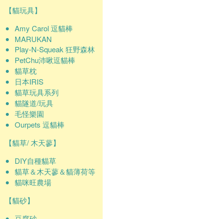
【貓玩具】
Amy Carol 逗貓棒
MARUKAN
Play-N-Squeak 狂野森林
PetChu沛啾逗貓棒
貓草枕
日本IRIS
貓草玩具系列
貓隧道/玩具
毛怪樂園
Ourpets 逗貓棒
【貓草/ 木天蓼】
DIY自種貓草
貓草＆木天蓼＆貓薄荷等
貓咪旺農場
【貓砂】
豆腐砂