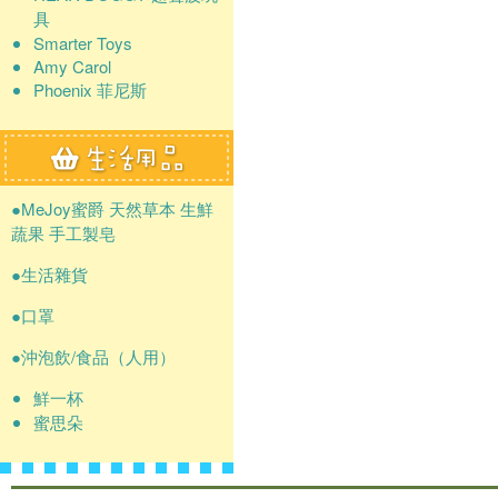
具
Smarter Toys
Amy Carol
Phoenix 菲尼斯
●MeJoy蜜爵 天然草本 生鮮
蔬果 手工製皂
●生活雜貨
●口罩
●沖泡飲/食品（人用）
鮮一杯
蜜思朵