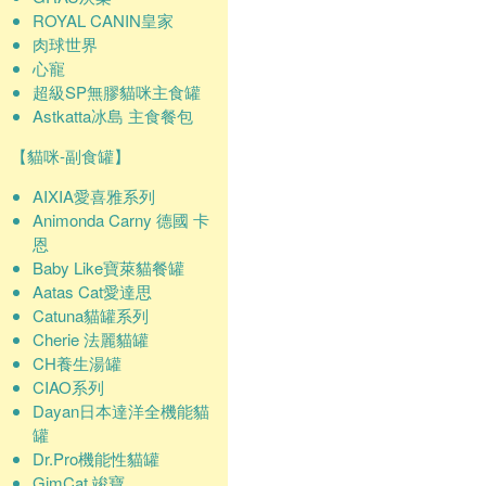
ROYAL CANIN皇家
肉球世界
心寵
超級SP無膠貓咪主食罐
Astkatta冰島 主食餐包
【貓咪-副食罐】
AIXIA愛喜雅系列
Animonda Carny 德國 卡
恩
Baby Like寶萊貓餐罐
Aatas Cat愛達思
Catuna貓罐系列
Cherie 法麗貓罐
CH養生湯罐
CIAO系列
Dayan日本達洋全機能貓
罐
Dr.Pro機能性貓罐
GimCat 竣寶