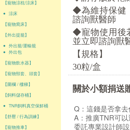
【寵物涼枕/涼床】
◆為維持保健
涼床
諮詢獸醫師
【寵物窩床】
◆寵物使用後
【外出提籠】
並立即諮詢獸
外出籠/運輸籠
外出包
【規格】
【寵物飲水器】
30粒/盒
【寵物頸套、頭套】
【圍欄 / 樓梯】
關於小額捐送
【飼料儲存桶】
TNR飼料真空保鮮桶
Q：這錢是否拿去
A：推廣TNR可
【舒壓 / 行為訓練】
委託專業設計師設
【寵物推車】