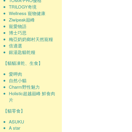
TOMA-PRO優格
TRILOGY奇境
Wellness 寵物健康
Ziwipeak巔峰
寵愛物語
博士巧思
梅亞奶奶鄉村天然寵糧
倍適選
銀湯匙貓乾糧
【貓貓凍乾、生食】
愛呷肉
自然小貓
Charm野性魅力
Holistic超越巔峰 鮮食肉
片
【貓零食】
ASUKU
A star