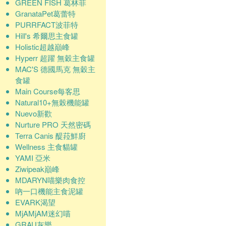
GREEN FISH 葛林菲
GranataPet葛蕾特
PURRFACT波菲特
Hill's 希爾思主食罐
Holistic超越巔峰
Hyperr 超躍 無穀主食罐
MAC'S 德國馬克 無穀主
食罐
Main Course每客思
Natural10+無榖機能罐
Nuevo新歡
Nurture PRO 天然密碼
Terra Canis 醍菈鮮廚
Wellness 主食貓罐
YAMI 亞米
Ziwipeak巔峰
MDARYN喵樂肉食控
吶一口機能主食泥罐
EVARK渴望
MjAMjAM迷幻喵
GRAU灰樂