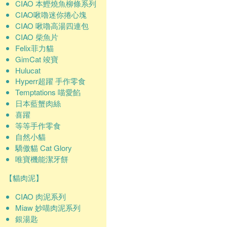
CIAO 本鰹燒魚柳條系列
CIAO啾嚕迷你捲心塊
CIAO 啾嚕高湯四連包
CIAO 柴魚片
Felix菲力貓
GimCat 竣寶
Hulucat
Hyperr超躍 手作零食
Temptations 喵愛餡
日本藍蟹肉絲
喜躍
等等手作零食
自然小貓
驕傲貓 Cat Glory
唯寶機能潔牙餅
【貓肉泥】
CIAO 肉泥系列
Miaw 妙喵肉泥系列
銀湯匙