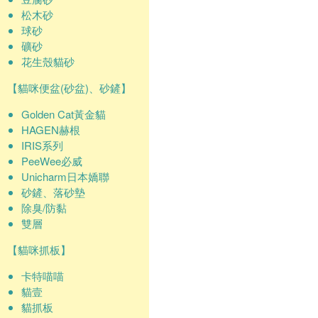
松木砂
球砂
礦砂
花生殼貓砂
【貓咪便盆(砂盆)、砂鏟】
Golden Cat黃金貓
HAGEN赫根
IRIS系列
PeeWee必威
Unicharm日本嬌聯
砂鏟、落砂墊
除臭/防黏
雙層
【貓咪抓板】
卡特喵喵
貓壹
貓抓板