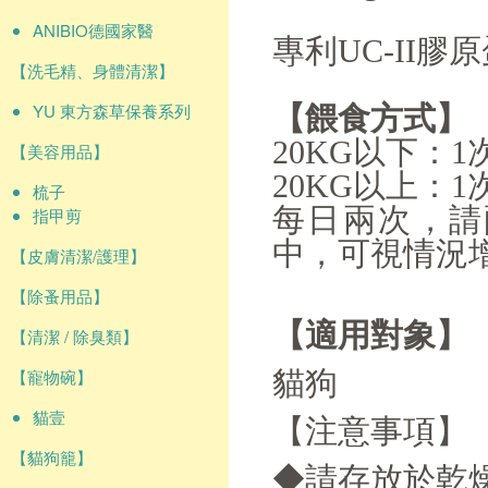
ANIBIO德國家醫
專利UC-II膠
【洗毛精、身體清潔】
YU 東方森草保養系列
【餵食方式】
20KG以下：1
【美容用品】
20KG以上：1
梳子
每日兩次，請
指甲剪
中，可視情況
【皮膚清潔/護理】
【除蚤用品】
【適用對象】
【清潔 / 除臭類】
【寵物碗】
貓狗
貓壹
【注意事項】
【貓狗籠】
◆請存放於乾