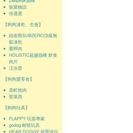
Ziwipeak巔峰
寵愛物語
倍適選
【狗狗凍乾、生食】
紐崔斯SUBZERO頂級無
穀凍乾
愛呷肉
HOLISTIC超越巔峰 鮮食
肉片
汪洽普
【狗狗愛零食】
原町燒肉
聖萊西
【狗狗玩具】
FLAPPY 玩耍專家
godog 耐咬玩具
HEAR DOGGY 超聲波玩