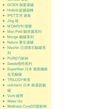
GOEN 御宴湯罐
Holistic超越巔峰
IPET艾沛 鼎食
Jing 靖
M'DARYN 喵樂
Mon Petit 貓倍麗系列
Monge 貓罐系列
Nature 養生湯罐
Nisshin 日清懷石貓罐系
列
PURE巧鮮杯
Seeds惜時系列
Superfiber 日本 激密纖維
化毛貓罐
TRILOGY奇境
unicharm 日本 銀湯匙貓
罐
Vichi 維齊
Water Go
Wellness CoreDD寵鮮杯