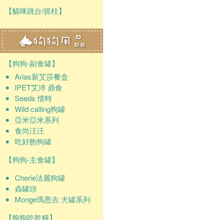
【貓咪跳台/抓柱】
【狗狗-副食罐】
Arias新艾莎餐盒
IPET艾沛 鼎食
Seeds 惜時
Wild calling狗罐
亞米亞米系列
食尚汪汪
吃好飽狗罐
【狗狗-主食罐】
Cherie法麗狗罐
猋罐頭
Monge瑪恩吉 犬罐系列
【狗狗吃乾糧】