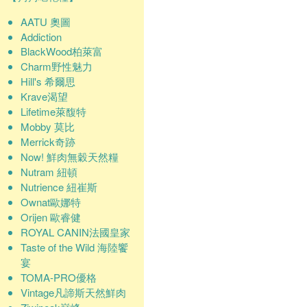
AATU 奧圖
Addiction
BlackWood柏萊富
Charm野性魅力
Hill's 希爾思
Krave渴望
Lifetime萊馥特
Mobby 莫比
Merrick奇跡
Now! 鮮肉無穀天然糧
Nutram 紐頓
Nutrience 紐崔斯
Ownat歐娜特
Orijen 歐睿健
ROYAL CANIN法國皇家
Taste of the Wild 海陸饗
宴
TOMA-PRO優格
Vintage凡諦斯天然鮮肉