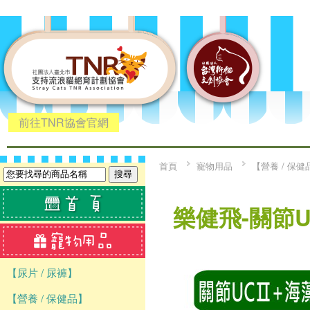
前往TNR協會官網
首頁
寵物用品
【營養 / 保健
樂健飛-關節U
【尿片 / 尿褲】
【營養 / 保健品】