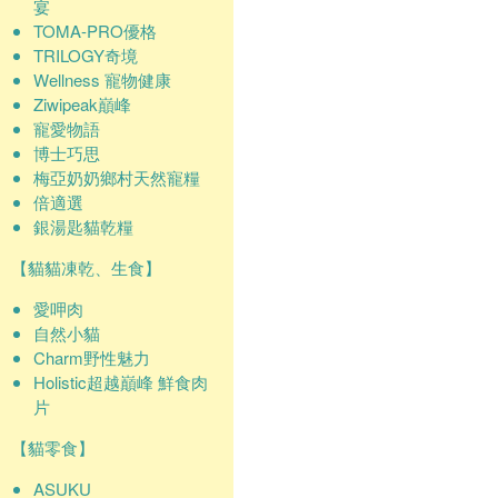
宴
TOMA-PRO優格
TRILOGY奇境
Wellness 寵物健康
Ziwipeak巔峰
寵愛物語
博士巧思
梅亞奶奶鄉村天然寵糧
倍適選
銀湯匙貓乾糧
【貓貓凍乾、生食】
愛呷肉
自然小貓
Charm野性魅力
Holistic超越巔峰 鮮食肉
片
【貓零食】
ASUKU