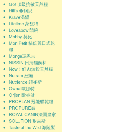
Go! 頂級抗敏天然糧
Hill's 希爾思
Krave渴望
Lifetime 萊馥特
Loveabowl囍碗
Mobby 莫比
Mon Petit 貓倍麗日式乾
糧
Monge瑪恩吉
NISSIN 日清貓飼料
Now！鮮肉無穀天然糧
Nutram 紐頓
Nutrience 紐崔斯
Ownat歐娜特
Orijen 歐睿健
PROPLAN 冠能貓乾糧
PROPURE猋
ROYAL CANIN法國皇家
SOLUTION 耐吉斯
Taste of the Wild 海陸饗