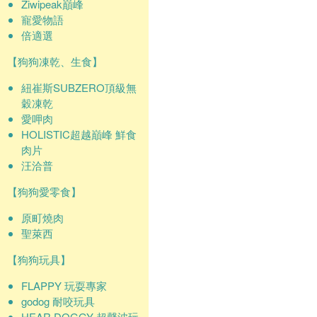
Ziwipeak巔峰
寵愛物語
倍適選
【狗狗凍乾、生食】
紐崔斯SUBZERO頂級無
穀凍乾
愛呷肉
HOLISTIC超越巔峰 鮮食
肉片
汪洽普
【狗狗愛零食】
原町燒肉
聖萊西
【狗狗玩具】
FLAPPY 玩耍專家
godog 耐咬玩具
HEAR DOGGY 超聲波玩