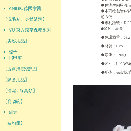
◆保潔墊四周有
ANIBIO德國家醫
◆本寵物包附斜
超方便
【洗毛精、身體清潔】
◆專利證號：D-20-1
◆顏色：星辰
YU 東方森草保養系列
◆建議載重：6kg
【美容用品】
◆材質：EVA
梳子
◆淨重：1200g
指甲剪
◆尺寸：L46 W30 
【皮膚清潔/護理】
◆配備：保潔墊/
【除蚤用品】
【清潔 / 除臭類】
【寵物碗】
貓壹
【貓狗籠】