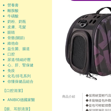
營養膏
離胺酸
牛磺酸
奶粉、奶瓶
皮膚、毛髮
眼睛
骨骼(關節)
維他命
益生菌、腸道
口腔
尿道/情緒紓壓
心、肝、腎保健
免疫
化毛/排毛系列
你懂保健品組合
【口腔清潔】
◆採用材質輕巧且
商品介紹
ANIBIO德國家醫
◆本寵物提包外
◆提包可輕鬆摺
【眼、耳部清潔】
◆採頂部洞孔設