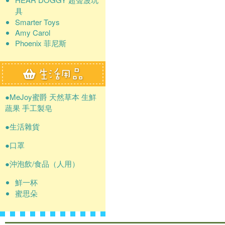
具
Smarter Toys
Amy Carol
Phoenix 菲尼斯
●MeJoy蜜爵 天然草本 生鮮
蔬果 手工製皂
●生活雜貨
●口罩
●沖泡飲/食品（人用）
鮮一杯
蜜思朵