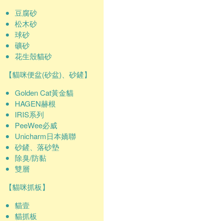
豆腐砂
松木砂
球砂
礦砂
花生殼貓砂
【貓咪便盆(砂盆)、砂鏟】
Golden Cat黃金貓
HAGEN赫根
IRIS系列
PeeWee必威
Unicharm日本嬌聯
砂鏟、落砂墊
除臭/防黏
雙層
【貓咪抓板】
貓壹
貓抓板