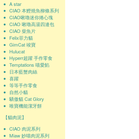
A star
CIAO 本鰹燒魚柳條系列
CIAO啾嚕迷你捲心塊
CIAO 啾嚕高湯四連包
CIAO 柴魚片
Felix菲力貓
GimCat 竣寶
Hulucat
Hyperr超躍 手作零食
Temptations 喵愛餡
日本藍蟹肉絲
喜躍
等等手作零食
自然小貓
驕傲貓 Cat Glory
唯寶機能潔牙餅
【貓肉泥】
CIAO 肉泥系列
Miaw 妙喵肉泥系列