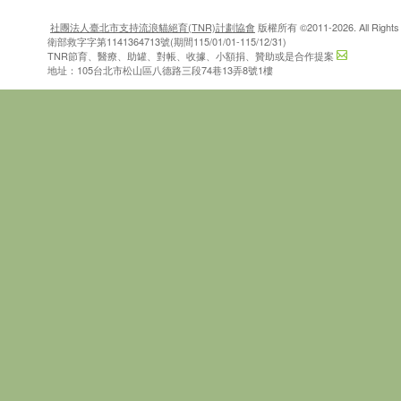
社團法人臺北市支持流浪貓絕育(TNR)計劃協會
版權所有 ©2011-2026. All Rights 
衛部救字字第1141364713號(期間115/01/01-115/12/31)
TNR節育、醫療、助罐、對帳、收據、小額捐、贊助或是合作提案
地址：105台北市松山區八德路三段74巷13弄8號1樓