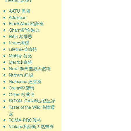
AATU 奧圖
Addiction
BlackWood柏萊富
Charm野性魅力
Hill's 希爾思
Krave渴望
Lifetime萊馥特
Mobby 莫比
Merrick奇跡
Now! 鮮肉無穀天然糧
Nutram 紐頓
Nutrience 紐崔斯
Ownat歐娜特
Orijen 歐睿健
ROYAL CANIN法國皇家
Taste of the Wild 海陸饗
宴
TOMA-PRO優格
Vintage凡諦斯天然鮮肉