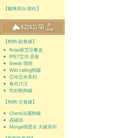
【貓咪跳台/抓柱】
【狗狗-副食罐】
Arias新艾莎餐盒
IPET艾沛 鼎食
Seeds 惜時
Wild calling狗罐
亞米亞米系列
食尚汪汪
吃好飽狗罐
【狗狗-主食罐】
Cherie法麗狗罐
猋罐頭
Monge瑪恩吉 犬罐系列
【狗狗吃乾糧】