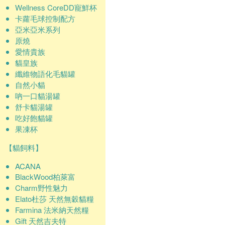
Wellness CoreDD寵鮮杯
卡蘿毛球控制配方
亞米亞米系列
原燒
愛情貴族
貓皇族
纖維物語化毛貓罐
自然小貓
吶一口貓湯罐
舒卡貓湯罐
吃好飽貓罐
果凍杯
【貓飼料】
ACANA
BlackWood柏萊富
Charm野性魅力
Elato杜莎 天然無穀貓糧
Farmina 法米納天然糧
Gift 天然吉夫特