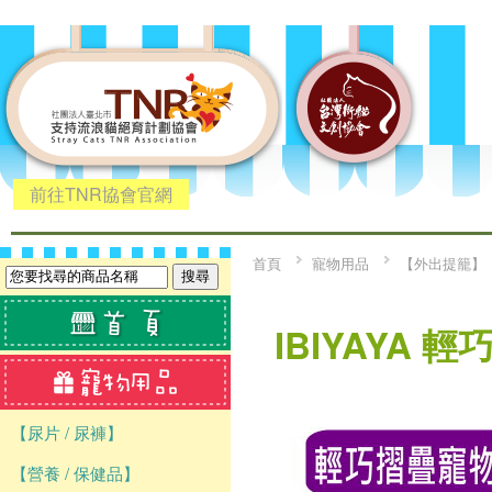
前往TNR協會官網
首頁
寵物用品
【外出提籠】
IBIYAYA 
【尿片 / 尿褲】
【營養 / 保健品】