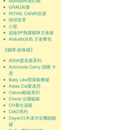
MjAMjAM迷幻喵
GRAU灰樂
ROYAL CANIN皇家
肉球世界
心寵
超級SP無膠貓咪主食罐
Astkatta冰島 主食餐包
【貓咪-副食罐】
AIXIA愛喜雅系列
Animonda Carny 德國 卡
恩
Baby Like寶萊貓餐罐
Aatas Cat愛達思
Catuna貓罐系列
Cherie 法麗貓罐
CH養生湯罐
CIAO系列
Dayan日本達洋全機能貓
罐