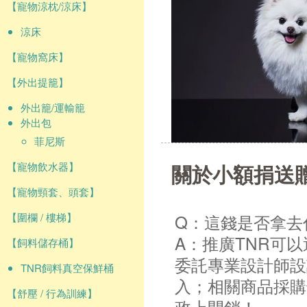
【寵物涼枕/涼床】
涼床
【寵物窩床】
【外出提籠】
外出籠/運輸籠
外出包
菲尼斯
關於小額捐送
【寵物飲水器】
【寵物頸套、頭套】
【圍欄 / 樓梯】
Q：這錢是否拿去
A：推廣TNR可
【飼料儲存桶】
委託專業設計師設
TNR飼料真空保鮮桶
入；相關商品採購
【舒壓 / 行為訓練】
政上開銷！