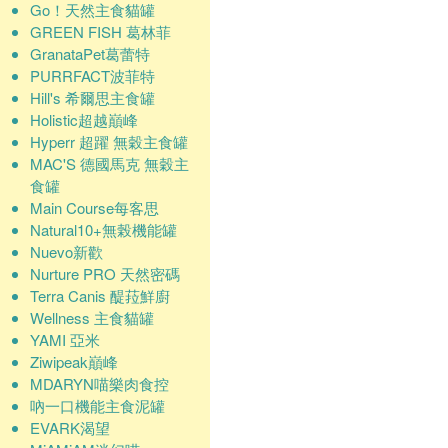
Go！天然主食貓罐
GREEN FISH 葛林菲
GranataPet葛蕾特
PURRFACT波菲特
Hill's 希爾思主食罐
Holistic超越巔峰
Hyperr 超躍 無穀主食罐
MAC'S 德國馬克 無穀主
食罐
Main Course每客思
Natural10+無榖機能罐
Nuevo新歡
Nurture PRO 天然密碼
Terra Canis 醍菈鮮廚
Wellness 主食貓罐
YAMI 亞米
Ziwipeak巔峰
MDARYN喵樂肉食控
吶一口機能主食泥罐
EVARK渴望