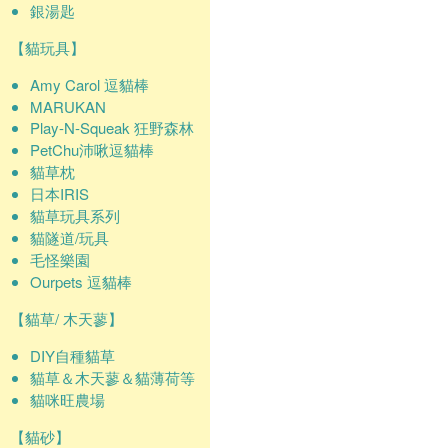
銀湯匙
【貓玩具】
Amy Carol 逗貓棒
MARUKAN
Play-N-Squeak 狂野森林
PetChu沛啾逗貓棒
貓草枕
日本IRIS
貓草玩具系列
貓隧道/玩具
毛怪樂園
Ourpets 逗貓棒
【貓草/ 木天蓼】
DIY自種貓草
貓草＆木天蓼＆貓薄荷等
貓咪旺農場
【貓砂】