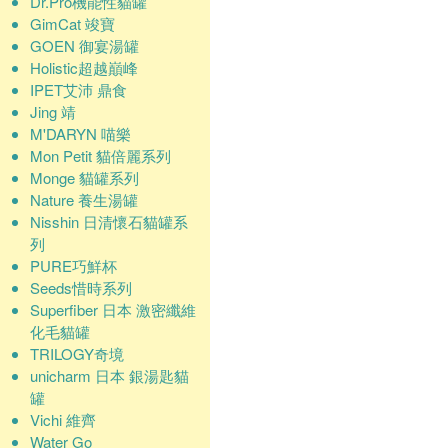
Dr.Pro機能性貓罐
GimCat 竣寶
GOEN 御宴湯罐
Holistic超越巔峰
IPET艾沛 鼎食
Jing 靖
M'DARYN 喵樂
Mon Petit 貓倍麗系列
Monge 貓罐系列
Nature 養生湯罐
Nisshin 日清懷石貓罐系
列
PURE巧鮮杯
Seeds惜時系列
Superfiber 日本 激密纖維
化毛貓罐
TRILOGY奇境
unicharm 日本 銀湯匙貓
罐
Vichi 維齊
Water Go