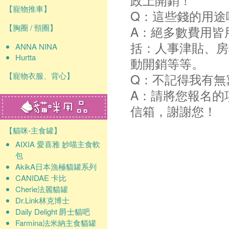
【寵物推車】
Q：這些錢的用途
【胸圈 / 頸圈】
A：絕多數費用皆
括：人事津貼、房
ANNA NINA
Hurtta
動開銷等等。
【寵物衣服、背心】
Q：不記得我有無
A：請將您報名的
信箱，謝謝您！
【貓咪-主食罐】
AIXIA 愛喜雅 妙喵主食軟
包
AkikA日本漁極貓罐系列
CANIDAE 卡比
Cherie法麗貓罐
Dr.Link林克博士
Daily Delight 爵士貓吧
Farmina法米納主食貓罐