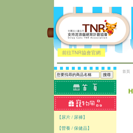
前往TNR協會官網
首頁
【尿片 / 尿褲】
【營養 / 保健品】