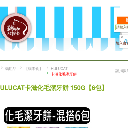
加入會
貓用品
【貓零食】
HULUCAT
認捐數
卡滋化毛潔牙餅
HULUCAT卡滋化毛潔牙餅 150G【6包】