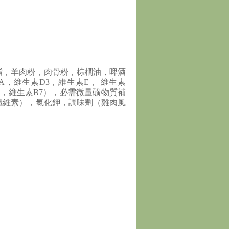
脂，羊肉粉，肉骨粉，棕櫚油，啤酒
，維生素D3，維生素E， 維生素
葉酸，維生素B7），必需微量礦物質補
纖維素），氯化鉀，調味劑（雞肉風
。