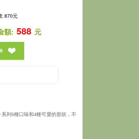
 870元
588
金額:
元
捐
一系列6種口味和4種可愛的形狀，不