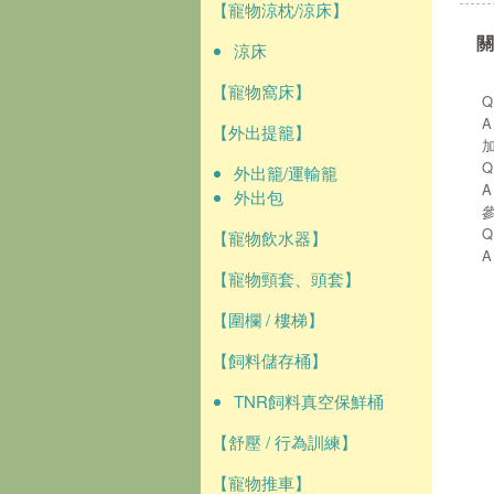
【寵物涼枕/涼床】
關
涼床
【寵物窩床】
【外出提籠】
外出籠/運輸籠
外出包
【寵物飲水器】
【寵物頸套、頭套】
【圍欄 / 樓梯】
【飼料儲存桶】
TNR飼料真空保鮮桶
【舒壓 / 行為訓練】
【寵物推車】