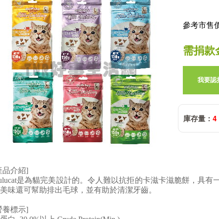
參考市售價:
需捐款
我要認
庫存量：
4
產品介紹]
ulucat是為貓完美設計的。令人難以抗拒的卡滋卡滋脆餅，具有
美味還可幫助排出毛球，並有助於清潔牙齒。
營養標示]