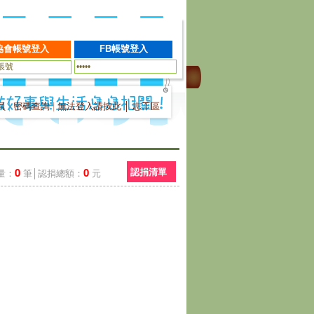
員
|
密碼查詢
|
無法登入請按此
│
志工區
0
0
認捐清單
量：
筆│認捐總額：
元