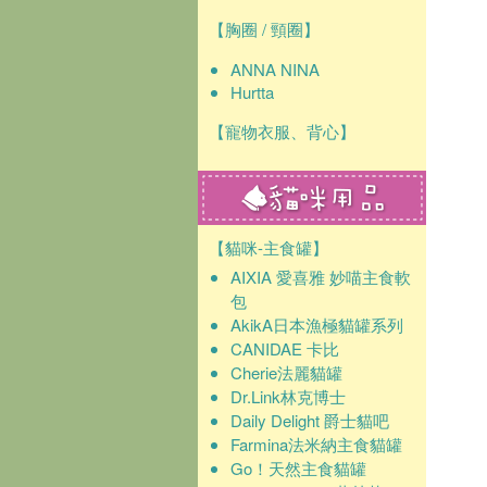
【胸圈 / 頸圈】
ANNA NINA
Hurtta
【寵物衣服、背心】
【貓咪-主食罐】
AIXIA 愛喜雅 妙喵主食軟
包
AkikA日本漁極貓罐系列
CANIDAE 卡比
Cherie法麗貓罐
Dr.Link林克博士
Daily Delight 爵士貓吧
Farmina法米納主食貓罐
Go！天然主食貓罐