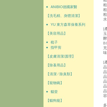
粗
粗
ANIBIO德國家醫
粗
粗
【洗毛精、身體清潔】
水
YU 東方森草保養系列
[
【美容用品】
玉
酵
梳子
B
指甲剪
充
味
【皮膚清潔/護理】
[
【除蚤用品】
品
品
【清潔 / 除臭類】
品
品
【寵物碗】
品
貓壹
品
容
【貓狗籠】
多