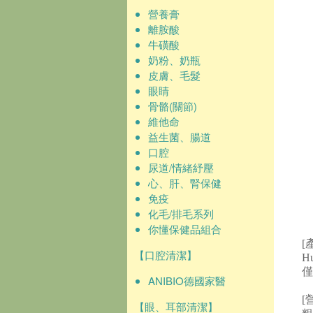
營養膏
離胺酸
牛磺酸
奶粉、奶瓶
皮膚、毛髮
眼睛
骨骼(關節)
維他命
益生菌、腸道
口腔
尿道/情緒紓壓
心、肝、腎保健
免疫
化毛/排毛系列
你懂保健品組合
[
【口腔清潔】
H
僅
ANIBIO德國家醫
[
【眼、耳部清潔】