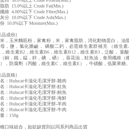
蛋白 30.0%以上 Crude Protein(Min.)
脂肪 15.0%以上 Crude Fat(Min.)
纖維 4.00%以下 Crude Fiber(Max.)
灰分 10.0%以下 Crude Ash(Max.)
份 10.0%以下 Moisture(Max.)
產品成份]
米，玉米麵筋粉，家禽粉，米，家禽脂肪，消化動物蛋白， 油
母，鹽，氯化膽鹼， 磷酸二鈣，必需維生素群補充 （維生素A
1，維生素B2，維生素B6，維生素B12，維生素B3，泛酸， 
（銅，鐵，錳，鋅，碘 ，硒），葵花油，鮭魚油，食用纖維（
），防腐劑（丙酸，維生素C，維生素E），牛磺酸，低聚果糖
產品規格]
名：Hulucat卡滋化毛潔牙餅-雞肉
名：Hulucat卡滋化毛潔牙餅-鮭魚
名：Hulucat卡滋化毛潔牙餅-鮪魚
名：Hulucat卡滋化毛潔牙餅-海鮮
名：Hulucat卡滋化毛潔牙餅-羊肉
名：Hulucat卡滋化毛潔牙餅-牛肉
量：150g
種口味組合，如欲缺貨則以同系列商品出貨