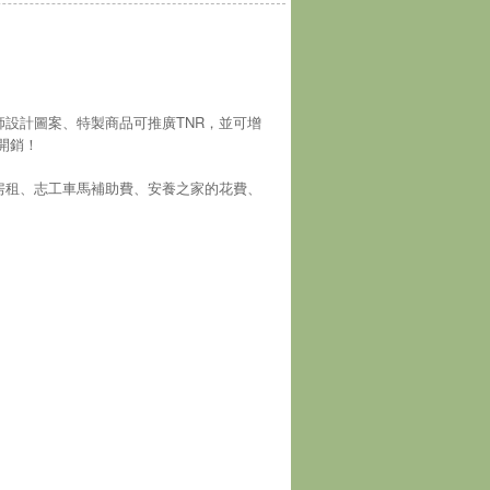
師設計圖案、特製商品可推廣TNR，並可增
開銷！
房租、志工車馬補助費、安養之家的花費、
！