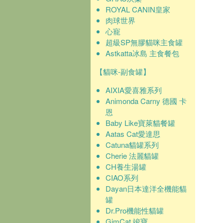
ROYAL CANIN皇家
肉球世界
心寵
超級SP無膠貓咪主食罐
Astkatta冰島 主食餐包
【貓咪-副食罐】
AIXIA愛喜雅系列
Animonda Carny 德國 卡
恩
Baby Like寶萊貓餐罐
Aatas Cat愛達思
Catuna貓罐系列
Cherie 法麗貓罐
CH養生湯罐
CIAO系列
Dayan日本達洋全機能貓
罐
Dr.Pro機能性貓罐
GimCat 竣寶