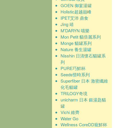
GOEN 御宴湯罐
Holistic超越巔峰
IPET艾沛 鼎食
Jing 靖
M'DARYN 喵樂
Mon Petit 貓倍麗系列
Monge 貓罐系列
Nature 養生湯罐
Nisshin 日清懷石貓罐系
列
PURE巧鮮杯
Seeds惜時系列
Superfiber 日本 激密纖維
化毛貓罐
TRILOGY奇境
unicharm 日本 銀湯匙貓
罐
Vichi 維齊
Water Go
Wellness CoreDD寵鮮杯