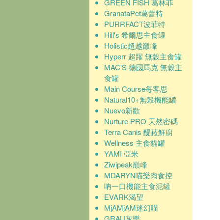
GREEN FISH 葛林菲
GranataPet葛蕾特
PURRFACT波菲特
Hill's 希爾思主食罐
Holistic超越巔峰
Hyperr 超躍 無穀主食罐
MAC'S 德國馬克 無穀主
食罐
Main Course每客思
Natural10+無榖機能罐
Nuevo新歡
Nurture PRO 天然密碼
Terra Canis 醍菈鮮廚
Wellness 主食貓罐
YAMI 亞米
Ziwipeak巔峰
MDARYN喵樂肉食控
吶一口機能主食泥罐
EVARK渴望
MjAMjAM迷幻喵
GRAU灰樂