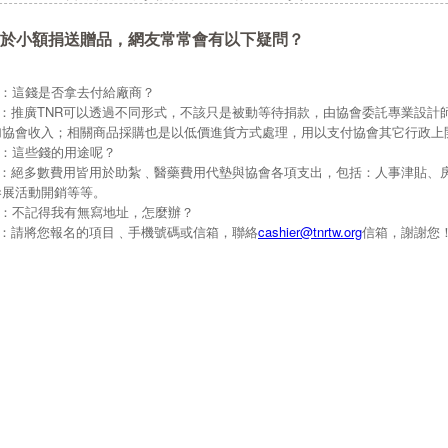
於小額捐送贈品，網友常常會有以下疑問？
Q：這錢是否拿去付給廠商？
A：推廣TNR可以透過不同形式，不該只是被動等待捐款，由協會委託專業設計
加協會收入；相關商品採購也是以低價進貨方式處理，用以支付協會其它行政上
Q：這些錢的用途呢？
A：絕多數費用皆用於助紮﹑醫藥費用代墊與協會各項支出，包括：人事津貼、
參展活動開銷等等。
Q：不記得我有無寫地址，怎麼辦？
A：請將您報名的項目﹑手機號碼或信箱，聯絡
cashier@tnrtw.org
信箱，謝謝您