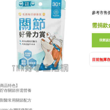
參考市售價:
需捐款
我要認
目前無庫存
商品特色】
貯存關節所需營養
獸醫常用關節配方