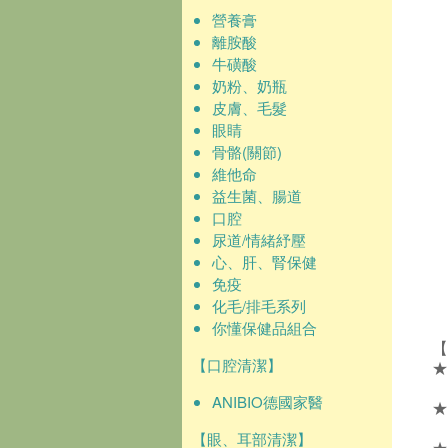
營養膏
離胺酸
牛磺酸
奶粉、奶瓶
皮膚、毛髮
眼睛
骨骼(關節)
維他命
益生菌、腸道
口腔
尿道/情緒紓壓
心、肝、腎保健
免疫
化毛/排毛系列
你懂保健品組合
【
【口腔清潔】
★
ANIBIO德國家醫
★
【眼、耳部清潔】