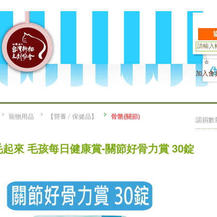
加入會
寵物用品
【營養 / 保健品】
骨骼(關節)
認捐數
毛起來 毛孩每日健康賞-關節好骨力賞 30錠