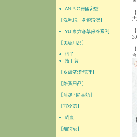
★
ANIBIO德國家醫
【
犬
【洗毛精、身體清潔】
YU 東方森草保養系列
【
3
【美容用品】
【
梳子
台
指甲剪
【皮膚清潔/護理】
【除蚤用品】
【清潔 / 除臭類】
【寵物碗】
貓壹
【貓狗籠】