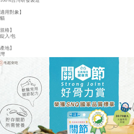
100%台灣研發製造
適用對象】
貓
規格】
0錠入/包
產地】
灣