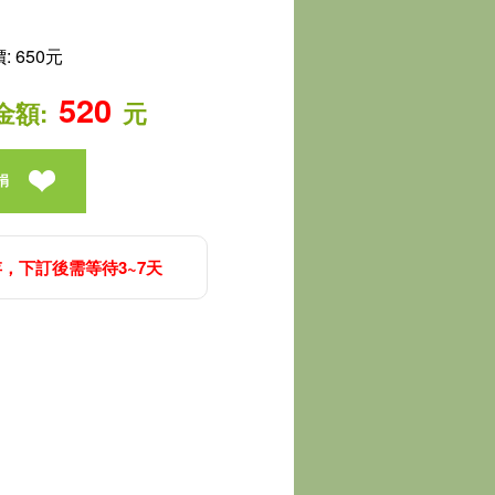
 650元
520
金額:
元
捐
，下訂後需等待3~7天