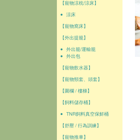
【寵物涼枕/涼床】
涼床
【寵物窩床】
【外出提籠】
外出籠/運輸籠
外出包
【寵物飲水器】
【寵物頸套、頭套】
【圍欄 / 樓梯】
【飼料儲存桶】
TNR飼料真空保鮮桶
【舒壓 / 行為訓練】
【寵物推車】