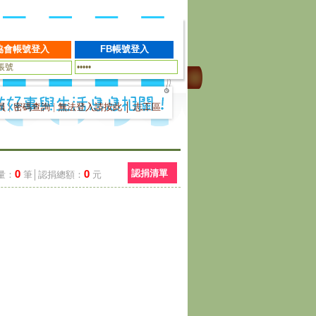
員
|
密碼查詢
|
無法登入請按此
│
志工區
0
0
認捐清單
量：
筆│認捐總額：
元