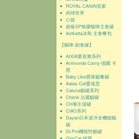
ROYAL CANIN皇家
肉球世界
心寵
超級SP無膠貓咪主食罐
Astkatta冰島 主食餐包
【貓咪-副食罐】
AIXIA愛喜雅系列
Animonda Carny 德國 卡
恩
Baby Like寶萊貓餐罐
Aatas Cat愛達思
Catuna貓罐系列
Cherie 法麗貓罐
CH養生湯罐
CIAO系列
Dayan日本達洋全機能貓
罐
Dr.Pro機能性貓罐
GimCat 竣寶