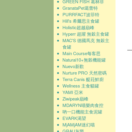
GREEN FISH 葛林菲
GranataPet葛蕾特
PURRFACT波菲特
Hill's 希爾思主食罐
Holistic超越巔峰
Hyperr 超躍 無穀主食罐
MAC'S 德國馬克 無穀主
食罐
Main Course每客思
Natural10+無榖機能罐
Nuevo新歡
Nurture PRO 天然密碼
Terra Canis 醍菈鮮廚
Wellness 主食貓罐
YAMI 亞米
Ziwipeak巔峰
MDARYN喵樂肉食控
吶一口機能主食泥罐
EVARK渴望
MjAMjAM迷幻喵
GRAU灰樂