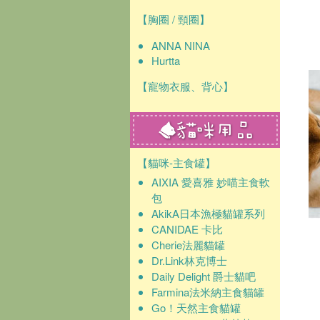
【胸圈 / 頸圈】
ANNA NINA
Hurtta
【寵物衣服、背心】
【貓咪-主食罐】
AIXIA 愛喜雅 妙喵主食軟
包
AkikA日本漁極貓罐系列
CANIDAE 卡比
Cherie法麗貓罐
Dr.Link林克博士
Daily Delight 爵士貓吧
Farmina法米納主食貓罐
Go！天然主食貓罐