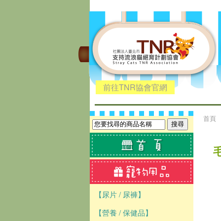
前往TNR協會官網
首頁
【尿片 / 尿褲】
【營養 / 保健品】