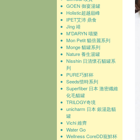
GOEN 御宴湯罐
Holistic超越巔峰
IPET艾沛 鼎食
Jing 靖
M'DARYN 喵樂
Mon Petit 貓倍麗系列
Monge 貓罐系列
Nature 養生湯罐
Nisshin 日清懷石貓罐系
列
PURE巧鮮杯
Seeds惜時系列
Superfiber 日本 激密纖維
化毛貓罐
TRILOGY奇境
unicharm 日本 銀湯匙貓
罐
Vichi 維齊
Water Go
Wellness CoreDD寵鮮杯